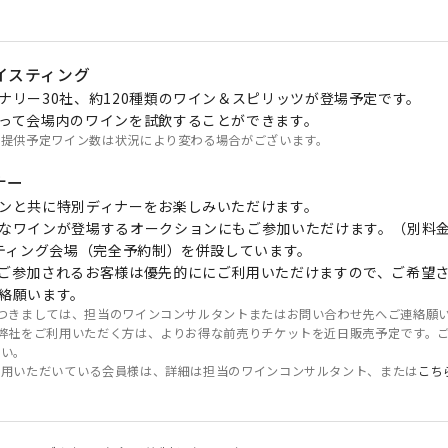
イスティング
ナリー30社、約120種類のワイン＆スピリッツが登場予定です。
って会場内のワインを試飲することができます。
と提供予定ワイン数は状況により変わる場合がございます。
ナー
ンと共に特別ディナーをお楽しみいただけます。
なワインが登場するオークションにもご参加いただけます。（別料
スティング会場（完全予約制）を併設しています。
ご参加されるお客様は優先的ににご利用いただけますので、ご希望
絡願います。
につきましては、担当のワインコンサルタントまたはお問い合わせ先へご連絡願
て弊社をご利用いただく方は、よりお得な前売りチケットを近日販売予定です。
さい。
利用いただいている会員様は、詳細は担当のワインコンサルタント、または
こち