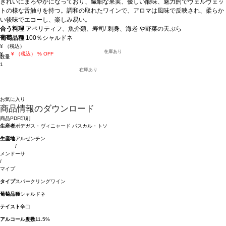
きれいにまろやかになっており、繊細な果実、優しい酸味、魅力的でヴェルヴェッ
トの様な舌触りを持つ。調和の取れたワインで、アロマは風味で反映され、柔らか
い後味でエコーし、楽しみ易い。
合う料理
アペリティフ、魚介類、寿司/ 刺身、海老 や野菜の天ぷら
葡萄品種
100％シャルドネ
¥
（税込）
在庫あり
¥
→
¥
（税込）
% OFF
数量
1
在庫あり
お気に入り
商品情報のダウンロード
商品PDF印刷
生産者
ボデガス・ヴィニャード パスカル・トソ
生産地
アルゼンチン
/
メンドーサ
/
マイプ
タイプ
スパークリングワイン
葡萄品種
シャルドネ
テイスト
辛口
アルコール度数
11.5%