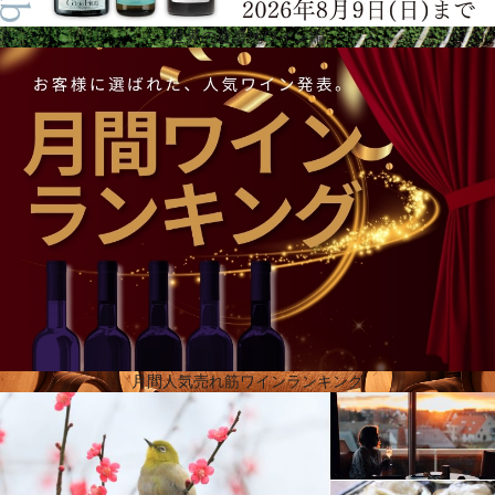
世界の避暑地ワイン編
テロワール
ラス・バランカスは、メンドーサ川高地内のマイプ地区に位置し、高品質の土壌、理想的な気候・
環境という素晴らしいロケーションにあります。海抜750m前後のこの地区で、400ヘクタール以上
がパスカル・トソに属しています。岩がむき出しになった土壌が広がり、その中で葡萄の品質が最
大限に発揮され、表土は緑で覆われていて、土壌は7ｍと深く、様々な土質が見られる不均一なテロ
ワールです。日中は暖かく夜は爽やかで、相対的に湿度が低く熱中症になりにくいという、農業に
最適な気候条件を備えており、それが果実の品質と健全性に優れた葡萄畑に表れています。
月間人気売れ筋ワインランキング