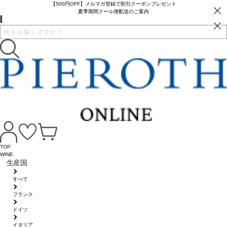
【500円OFF】メルマガ登録で割引クーポンプレゼント
夏季期間クール便配送のご案内
TOP
WINE
生産国
すべて
フランス
ドイツ
イタリア