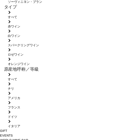
ソーヴィニヨン・ブラン
タイプ
すべて
赤ワイン
白ワイン
スパークリングワイン
ロゼワイン
オレンジワイン
原産地呼称／等級
すべて
チリ
アメリカ
フランス
ドイツ
イタリア
GIFT
EVENTS