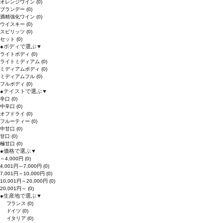
オレンジワイン
(0)
ブランデー
(0)
酒精強化ワイン
(0)
ウイスキー
(0)
スピリッツ
(0)
セット
(0)
●
ボディで選ぶ
▼
ライトボディ
(0)
ライトミディアム
(0)
ミディアムボディ
(0)
ミディアムフル
(0)
フルボディ
(0)
●
テイストで選ぶ
▼
辛口
(0)
中辛口
(0)
オフドライ
(0)
フルーティー
(0)
中甘口
(0)
甘口
(0)
極甘口
(0)
●
価格で選ぶ
▼
～4,000円
(0)
4,001円～7,000円
(0)
7,001円～10,000円
(0)
10,001円～20,000円
(0)
20,001円～
(0)
●
生産地で選ぶ
▼
フランス
(0)
ドイツ
(0)
イタリア
(0)