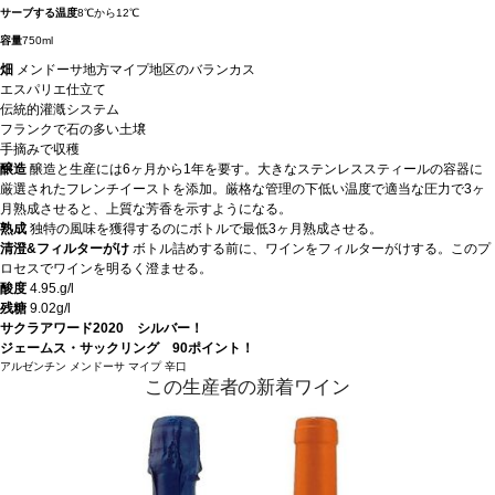
サーブする温度
8℃から12℃
容量
750ml
畑
メンドーサ地方マイプ地区のバランカス
エスパリエ仕立て
伝統的灌漑システム
フランクで石の多い土壌
手摘みで収穫
醸造
醸造と生産には6ヶ月から1年を要す。大きなステンレススティールの容器に
厳選されたフレンチイーストを添加。厳格な管理の下低い温度で適当な圧力で3ヶ
月熟成させると、上質な芳香を示すようになる。
熟成
独特の風味を獲得するのにボトルで最低3ヶ月熟成させる。
清澄&フィルターがけ
ボトル詰めする前に、ワインをフィルターがけする。このプ
ロセスでワインを明るく澄ませる。
酸度
4.95.g/l
残糖
9.02g/l
サクラアワード2020 シルバー！
ジェームス・サックリング 90ポイント！
アルゼンチン
メンドーサ
マイプ
辛口
この生産者の新着ワイン