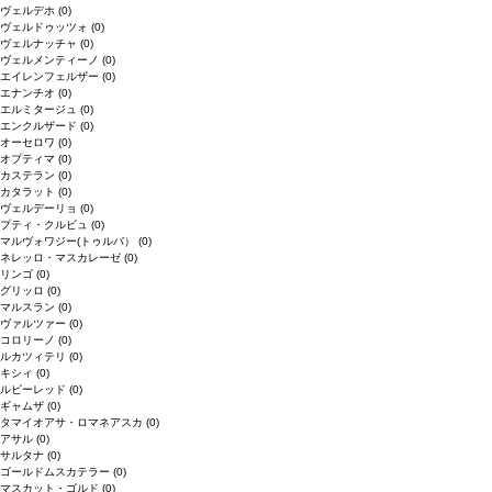
ヴェルデホ
(0)
ヴェルドゥッツォ
(0)
ヴェルナッチャ
(0)
ヴェルメンティーノ
(0)
エイレンフェルザー
(0)
エナンチオ
(0)
エルミタージュ
(0)
エンクルザード
(0)
オーセロワ
(0)
オプティマ
(0)
カステラン
(0)
カタラット
(0)
ヴェルデーリョ
(0)
プティ・クルビュ
(0)
マルヴォワジー(トゥルバ）
(0)
ネレッロ・マスカレーゼ
(0)
リンゴ
(0)
グリッロ
(0)
マルスラン
(0)
ヴァルツァー
(0)
コロリーノ
(0)
ルカツィテリ
(0)
キシィ
(0)
ルビーレッド
(0)
ギャムザ
(0)
タマイオアサ・ロマネアスカ
(0)
アサル
(0)
サルタナ
(0)
ゴールドムスカテラー
(0)
マスカット・ゴルド
(0)