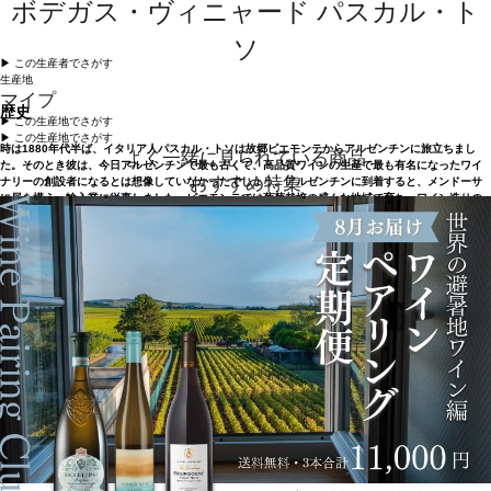
ボデガス・ヴィニャード パスカル・ト
ソ
▶︎ この生産者でさがす
生産地
マイプ
歴史
▶︎ この生産地でさがす
▶︎ この生産地でさがす
時は1880年代半ば、イタリア人パスカル・トソは故郷ピエモンテからアルゼンチンに旅立ちまし
よく一緒に見られている商品
た。そのとき彼は、今日アルゼンチンで最も古くて、高品質ワインの生産で最も有名になったワイ
おすすめ特集
ナリーの創設者になるとは想像していなかったでしょう。アルゼンチンに到着すると、メンドーサ
に居を構え、輸入業に従事しました。ピエモンテでは葡萄栽培の盛んな地域で育ち、ワイン造りの
家業に携わっていた彼は、すぐにアルゼンチンで生産されるワインが優れていることに気づきまし
た。そして、1890年にグアイマレンのサン・ホセに最初のワイナリーを設立しました。20世紀の初
め、彼はマイプのラス・バランカスという地域に葡萄畑を拡大しようと考え、この地域が州内で最
も品質の高い地域であると確信。ラス・バランカスのエステートを取得し、ワイン醸造用の設備と
セラーを整えたのです。 今日、ラス・バランカスは、技術者の間で、マイプ地区だけでなくアルゼ
ンチン国内でも最高品質の生産地のひとつと見なされていて、この点においても時とともに彼の正
しさが証明されたのです。