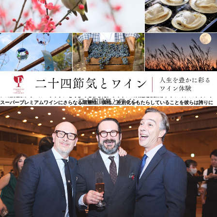
今日
ボデガス・トソは1995年にJ.ロレンテ・イ・シア社に買収されました。同社は1909年以来、優れた
高品質の製品で知られ、パスカル・トソと同じ哲学を持った会社です。そして、新しい葡萄畑、設
備、生産の最適化のために多額の投資を行うことに加えて、2001年、国際的に有名なカリフォルニ
アの醸造家、ポール・ホッブスを呼び寄せました。ホッブスの知恵と洗練が、プレミアムワインや
二十四節気とワイン
スーパープレミアムワインにさらなる階層性、個性、差別化をもたらしていることを彼らは誇りに
思っています。