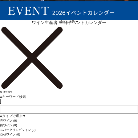
続きを表示 ▼
ワイン生産者 来日イベントカレンダー
0
ITEMS
●
キーワード検索
●
タイプで選ぶ
▼
赤ワイン
(0)
白ワイン
(0)
スパークリングワイン
(0)
ロゼワイン
(0)