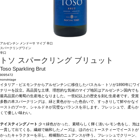
アルゼンチン
メンドーサ
マイプ
辛口
スパークリングワイン
辛口
トソ スパークリング ブリュット
Toso Sparkling Brut
9095472
nonvintage
イタリア・ピエモンテからアルゼンチンに移住したパスカル・トソが1890年にワイ
ナリーを設立。高品質な土壌、理想的な気候のマイプ地区はアルゼンチン国内でも
最高品質の葡萄の生産地となりました。一世紀以上の歴史を刻む生産者です。受賞
多数の本スパークリングは、緑と黄色がかった色合いで、すっきりして鮮やかなイ
ーストのブーケ。シャルドネが完璧なバランスを示します。フレッシュで、柔らか
くて優しい味わい。
テイスティングノート
少々緑色がかった、素晴らしく輝く淡いレモン色をし、泡は
一貫して出てくる。繊細で融和したノーズは、ほのかにトースティーでイーストが
かったキャラクターを示し、柑橘類のニュアンスが伴う。フレッシュでクリーン、