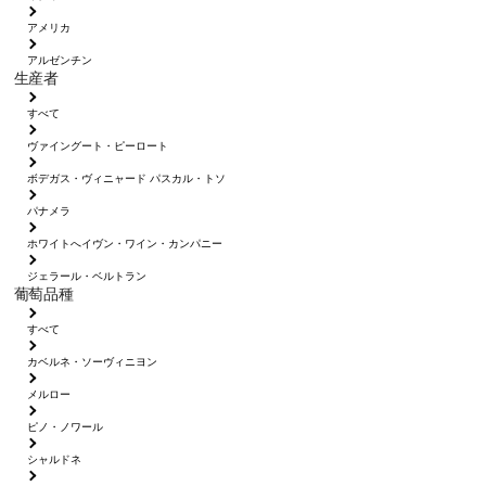
アメリカ
アルゼンチン
生産者
すべて
ヴァイングート・ピーロート
ボデガス・ヴィニャード パスカル・トソ
パナメラ
ホワイトへイヴン・ワイン・カンパニー
ジェラール・ベルトラン
葡萄品種
すべて
カベルネ・ソーヴィニヨン
メルロー
ピノ・ノワール
シャルドネ