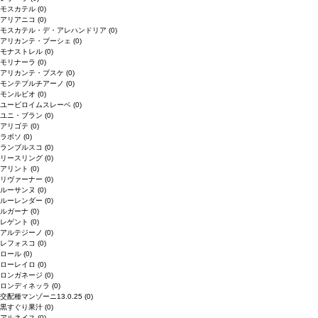
モスカテル
(0)
アリアニコ
(0)
モスカテル・デ・アレハンドリア
(0)
アリカンテ・ブーシェ
(0)
モナストレル
(0)
モリナーラ
(0)
アリカンテ・ブスケ
(0)
モンテプルチアーノ
(0)
モンルビオ
(0)
ユービロイムスレーベ
(0)
ユニ・ブラン
(0)
アリゴテ
(0)
ラボソ
(0)
ランブルスコ
(0)
リースリング
(0)
アリント
(0)
リヴァーナー
(0)
ルーサンヌ
(0)
ルーレンダー
(0)
ルガーナ
(0)
レゲント
(0)
アルテジーノ
(0)
レフォスコ
(0)
ロール
(0)
ローレイロ
(0)
ロンガネージ
(0)
ロンディネッラ
(0)
交配種マンゾーニ13.0.25
(0)
黒すぐり果汁
(0)
アルネイス
(0)