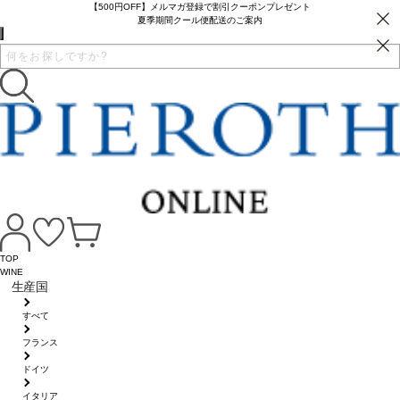
【500円OFF】メルマガ登録で割引クーポンプレゼント
夏季期間クール便配送のご案内
TOP
WINE
生産国
すべて
フランス
ドイツ
イタリア