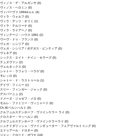
ヴィノス・デ・アルガンサ
(0)
ヴィノス・ヘロミン
(0)
ヴィパーヴァ 1894d.o.o.
(4)
ヴィラ・ウォルフ
(0)
ヴィラ・デッリ・オリミ
(1)
ヴィラ・テルリーナ
(0)
ヴィラ・ライアーノ
(0)
ヴィンテージ・ハウス 1881
(2)
ヴーヴ・ドゥ・フランス
(0)
ヴェガ・シシリア
(0)
ヴェガ・シシリア / ボデガス・ピンティア
(0)
ヴェネア
(0)
シックス・エイト・ナイン・セラーズ
(0)
テュヌヴァン
(2)
ヴェルタックス
(0)
シャトー・ラフォリ・ペラゲ
(0)
モレッロ
(0)
シャトー・ド・ラストゥール
(1)
デイヴ・フィニー
(1)
スリー・フィンガー・ジャック
(0)
デスパーニュ
(2)
ドメーヌ・ジョゼフ・メロ
(0)
モルレ・ファミリー・ヴィニャード
(0)
Ch.W.ベルンハルト
(0)
クルフュルステンホーフ・ヴァインケラー ライ
(0)
クロスター・マッヘルン
(0)
クルフュルステンホーフ・ヴァインケラーライ
(0)
シュナイダリッシェ・ヴァインギューター・フェアヴァルトゥング
(0)
エドゥアール・ドロネー
(0)
ジャン・クロード・ボワセ
(19)