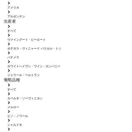
アメリカ
アルゼンチン
生産者
すべて
ヴァイングート・ピーロート
ボデガス・ヴィニャード パスカル・トソ
パナメラ
ホワイトへイヴン・ワイン・カンパニー
ジェラール・ベルトラン
葡萄品種
すべて
カベルネ・ソーヴィニヨン
メルロー
ピノ・ノワール
シャルドネ