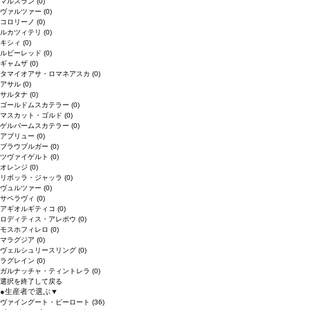
マルスラン
(0)
ヴァルツァー
(0)
コロリーノ
(0)
ルカツィテリ
(0)
キシィ
(0)
ルビーレッド
(0)
ギャムザ
(0)
タマイオアサ・ロマネアスカ
(0)
アサル
(0)
サルタナ
(0)
ゴールドムスカテラー
(0)
マスカット・ゴルド
(0)
ゲルバームスカテラー
(0)
アブリュー
(0)
ブラウブルガー
(0)
ツヴァイゲルト
(0)
オレンジ
(0)
リボッラ・ジャッラ
(0)
ヴュルツァー
(0)
サペラヴィ
(0)
アギオルギティコ
(0)
ロディティス・アレポウ
(0)
モスホフィレロ
(0)
マラグジア
(0)
ヴェルシュリースリング
(0)
ラグレイン
(0)
ガルナッチャ・ティントレラ
(0)
選択を終了して戻る
●
生産者で選ぶ
▼
ヴァイングート・ピーロート
(36)