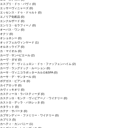
エスプリ・ドゥ・パヴィ
(0)
エッサーヴィニャーズ
(0)
エッセンス・ドゥ・ドゥルト
(0)
エノリア化粧品
(0)
エンクルザード
(0)
エンリコ・セラフィーノ
(0)
オーパス・ワン
(0)
オクソ
(0)
オショネシー
(0)
オッドフェルヴィンヤード
(1)
オルネッライア
(0)
カ・マイオル
(0)
カーヴ・サン=ピエール
(2)
カーヴ・ダゼ
(0)
カーヴ・デ・ヴィニュロン・ドゥ・ファッフェンハイム
(2)
カーヴ・ラングドック・ルーション
(0)
カーサ・ヴィニコラボッターカルロ&SPA
(0)
カーサ・デ・サンタール
(0)
ボデガス・ビアンキ
(0)
カイアロッサ
(0)
カヴィッキオリ
(0)
カスティーヨ・ラバスティーダ
(0)
カステッロ・モンテ・ヴィビアーノ・ワイナリー
(0)
カストロ・デッラ・パネレッタ
(0)
カタラット
(0)
カテナ・サパータ
(0)
カプサンディー・ファミリー・ワイナリー
(0)
カブリス
(5)
カヘティ・カンパニー
(1)