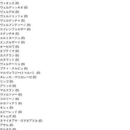
ヴィオニエ
(0)
ヴェルディッキオ
(0)
ヴェルデホ
(0)
ヴェルドゥッツォ
(0)
ヴェルナッチャ
(0)
ヴェルメンティーノ
(0)
エイレンフェルザー
(0)
エナンチオ
(0)
エルミタージュ
(0)
エンクルザード
(0)
オーセロワ
(0)
オプティマ
(0)
カステラン
(0)
カタラット
(0)
ヴェルデーリョ
(0)
プティ・クルビュ
(0)
マルヴォワジー(トゥルバ）
(0)
ネレッロ・マスカレーゼ
(0)
リンゴ
(0)
グリッロ
(0)
マルスラン
(0)
ヴァルツァー
(0)
コロリーノ
(0)
ルカツィテリ
(0)
キシィ
(0)
ルビーレッド
(0)
ギャムザ
(0)
タマイオアサ・ロマネアスカ
(0)
アサル
(0)
サルタナ
(0)