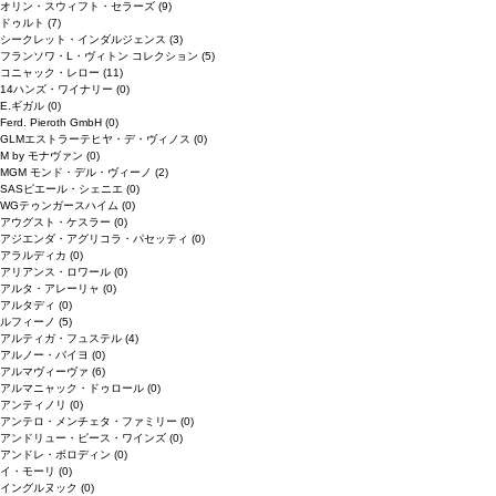
オリン・スウィフト・セラーズ
(9)
ドゥルト
(7)
シークレット・インダルジェンス
(3)
フランソワ・L・ヴィトン コレクション
(5)
コニャック・レロー
(11)
14ハンズ・ワイナリー
(0)
E.ギガル
(0)
Ferd. Pieroth GmbH
(0)
GLMエストラーテヒヤ・デ・ヴィノス
(0)
M by モナヴァン
(0)
MGM モンド・デル・ヴィーノ
(2)
SASピエール・シェニエ
(0)
WGテゥンガースハイム
(0)
アウグスト・ケスラー
(0)
アジエンダ・アグリコラ・パセッティ
(0)
アラルディカ
(0)
アリアンス・ロワール
(0)
アルタ・アレーリャ
(0)
アルタディ
(0)
ルフィーノ
(5)
アルティガ・フュステル
(4)
アルノー・バイヨ
(0)
アルマヴィーヴァ
(6)
アルマニャック・ドゥロール
(0)
アンティノリ
(0)
アンテロ・メンチェタ・ファミリー
(0)
アンドリュー・ピース・ワインズ
(0)
アンドレ・ボロディン
(0)
イ・モーリ
(0)
イングルヌック
(0)