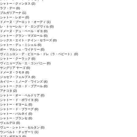
シャトー・クィンタス
(2)
ラフ・デー
(0)
ブルガリアーナ
(1)
シャトー・レオー
(0)
ドメーヌ・ブーロット・オーディ
(1)
レ・トゥーレル・ド・ロングヴィル
(0)
ドメーヌ・デュ・ペール・ギヨ
(0)
シャトー・グラン・マズロール
(0)
シックス・エイト・ナイン・セラーズ
(0)
シャトー・デュ・ミシェル
(0)
ボー・マルシェ・ワイナリー
(0)
ヴィニュロン・デ・ピエール・ドレ（ラ・ペピート）
(0)
シャトー・クーラック
(0)
ヴィニョーブル・エ・コンパニ―
(0)
サングリア ヤーゴ
(0)
ドメーヌ・ラモネ
(0)
ジョセフ・フェルプス
(0)
カイリー・ミノーグ・ワインズ
(4)
シャトー・クロ・ド・ブアール
(0)
アナコタ
(2)
シャトー・オー・ペルドリア
(0)
シャトー・ド・ボワイヨ
(0)
シャトー・ギヨーム
(0)
シャトー・ド・ブラーグ
(0)
シャトー・パルネイ
(0)
シャトー・プランセ
(0)
ヴェルデロ
(0)
ヴュー・シャトー・セルタン
(0)
ウンベルト・チェザーリ
(1)
エゴ・ボデカス
(0)