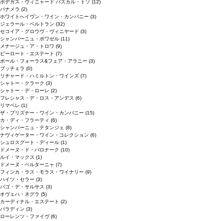
ボデガス・ヴィニャード パスカル・トソ
(12)
パナメラ
(2)
ホワイトへイヴン・ワイン・カンパニー
(3)
ジェラール・ベルトラン
(32)
セコイア・グロウヴ・ヴィニヤード
(3)
シャンパーニュ・ボワゼル
(11)
メナージュ・ア・トロワ
(9)
ピーロート・エステート
(7)
ボール・フォーラス&フェア・アラニー
(3)
ブッチェラ
(0)
リチャード・ハミルトン・ワインズ
(7)
シャトー・クラーク
(3)
シャトー・デ・ローレ
(2)
フレシャス・デ・ロス・アンデス
(6)
リマペレ
(1)
ザ・プリズナー・ワイン・カンパニー
(15)
カ・ディ・フラーティ
(6)
シャンパーニュ・テタンジェ
(8)
ナヴィゲーター・ワイン・コレクション
(6)
シュロスグート・ディール
(1)
ドメーヌ・ド・バロナーク
(10)
ルイ・マックス
(1)
ドメーヌ・ベルターニャ
(7)
フィンカ・ラス・モラス・ワイナリー
(9)
ハイツ・セラー
(3)
パゴ・デ・サルサス
(3)
オヴェハ・ネグラ
(5)
カーディナル・エステート
(2)
パラディン
(3)
ローレンツ・ファイヴ
(6)