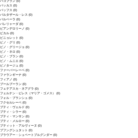
バコブラン
(0)
バッカス
(0)
バッフス
(0)
バルタザール・レス
(0)
バルベーラ
(0)
パレリャーダ
(0)
ピアンデロリーノ
(0)
ビカル
(0)
ピニョレット
(0)
ピノ・グリ
(0)
ピノ・グリージョ
(0)
ピノ・ネロ
(0)
ピノ・ブラン
(0)
ピノ・ムニエ
(0)
ピノタージュ
(0)
ファーバーレーベ
(0)
ファランギーナ
(0)
フィアノ
(0)
ブールブーラン
(0)
フェテアスカ・ネアグラ
(0)
フェルナン・ピレス（マリア・ゴメス）
(0)
フォル・ブランシュ
(0)
フクセルレーベ
(0)
プティ・ヴェルド
(0)
プティ・シラー
(0)
プティ・マンサン
(0)
プティ・メルロー
(0)
プティット・アルヴィーヌ
(0)
プフングシュタット
(0)
ブラウアー・シュペートブルグンダー
(0)