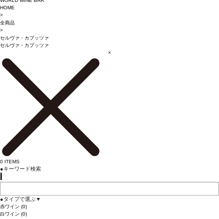
WORLD WINE BAR
HOME
>
全商品
>
セルヴァ・カプッツァ
セルヴァ・カプッツァ
×
0
ITEMS
●
キーワード検索
●
タイプで選ぶ
▼
赤ワイン
(0)
白ワイン
(0)