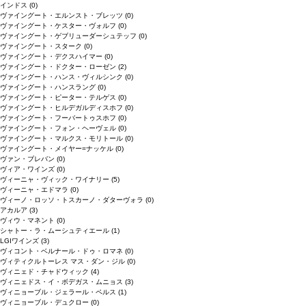
インドス
(0)
ヴァイングート・エルンスト・ブレッツ
(0)
ヴァイングート・ケスター・ヴォルフ
(0)
ヴァイングート・ゲブリューダーシュテッフ
(0)
ヴァイングート・スターク
(0)
ヴァイングート・デクスハイマー
(0)
ヴァイングート・ドクター・ローゼン
(2)
ヴァイングート・ハンス・ヴィルシンク
(0)
ヴァイングート・ハンスラング
(0)
ヴァイングート・ピーター・テルゲス
(0)
ヴァイングート・ヒルデガルディスホフ
(0)
ヴァイングート・フーバートゥスホフ
(0)
ヴァイングート・フォン・ヘーヴェル
(0)
ヴァイングート・マルクス・モリトール
(0)
ヴァイングート・メイヤー=ナッケル
(0)
ヴァン・ブレバン
(0)
ヴィア・ワインズ
(0)
ヴィーニャ・ヴィック・ワイナリー
(5)
ヴィーニャ・エドマラ
(0)
ヴィーノ・ロッソ・トスカーノ・ダターヴォラ
(0)
アカルア
(3)
ヴィウ・マネント
(0)
シャトー・ラ・ムーシュティエール
(1)
LGIワインズ
(3)
ヴィコント・ベルナール・ドゥ・ロマネ
(0)
ヴィティクルトーレス マス・ダン・ジル
(0)
ヴィニェド・チャドウィック
(4)
ヴィニェドス・イ・ボデガス・ムニョス
(3)
ヴィニョーブル・ジェラール・ペルス
(1)
ヴィニョーブル・デュクロー
(0)