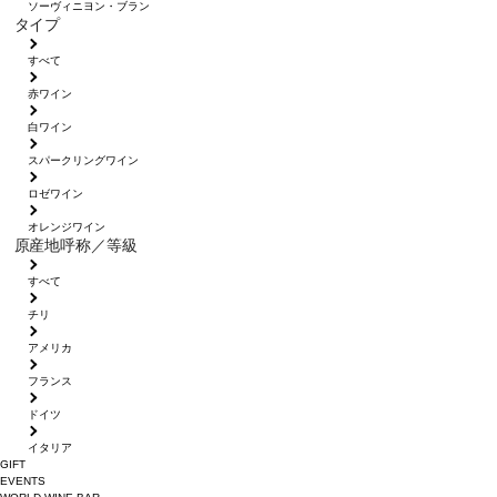
ソーヴィニヨン・ブラン
タイプ
すべて
赤ワイン
白ワイン
スパークリングワイン
ロゼワイン
オレンジワイン
原産地呼称／等級
すべて
チリ
アメリカ
フランス
ドイツ
イタリア
GIFT
EVENTS