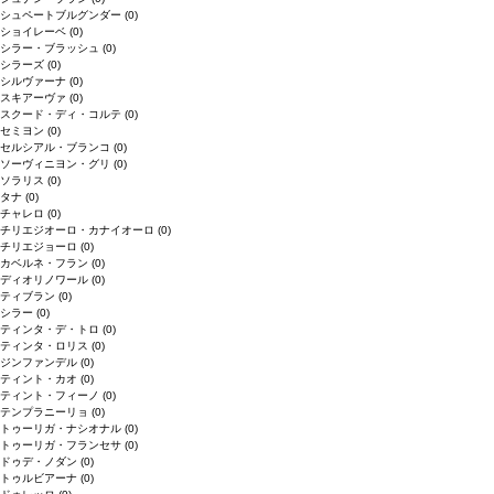
シュペートブルグンダー
(0)
ショイレーベ
(0)
シラー・ブラッシュ
(0)
シラーズ
(0)
シルヴァーナ
(0)
スキアーヴァ
(0)
スクード・ディ・コルテ
(0)
セミヨン
(0)
セルシアル・ブランコ
(0)
ソーヴィニヨン・グリ
(0)
ソラリス
(0)
タナ
(0)
チャレロ
(0)
チリエジオーロ・カナイオーロ
(0)
チリエジョーロ
(0)
カベルネ・フラン
(0)
ディオリノワール
(0)
ティブラン
(0)
シラー
(0)
ティンタ・デ・トロ
(0)
ティンタ・ロリス
(0)
ジンファンデル
(0)
ティント・カオ
(0)
ティント・フィーノ
(0)
テンプラニーリョ
(0)
トゥーリガ・ナシオナル
(0)
トゥーリガ・フランセサ
(0)
ドゥデ・ノダン
(0)
トゥルビアーナ
(0)