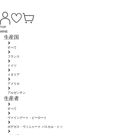
TOP
WINE
生産国
すべて
フランス
ドイツ
イタリア
アメリカ
アルゼンチン
生産者
すべて
ヴァイングート・ピーロート
ボデガス・ヴィニャード パスカル・トソ