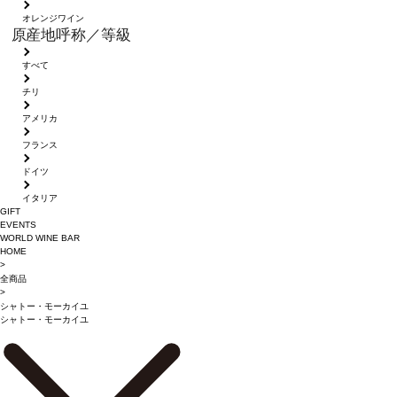
オレンジワイン
原産地呼称／等級
すべて
チリ
アメリカ
フランス
ドイツ
イタリア
GIFT
EVENTS
WORLD WINE BAR
HOME
>
全商品
>
シャトー・モーカイユ
シャトー・モーカイユ