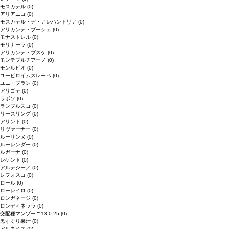
モスカテル
(0)
アリアニコ
(0)
モスカテル・デ・アレハンドリア
(0)
アリカンテ・ブーシェ
(0)
モナストレル
(0)
モリナーラ
(0)
アリカンテ・ブスケ
(0)
モンテプルチアーノ
(0)
モンルビオ
(0)
ユービロイムスレーベ
(0)
ユニ・ブラン
(0)
アリゴテ
(0)
ラボソ
(0)
ランブルスコ
(0)
リースリング
(0)
アリント
(0)
リヴァーナー
(0)
ルーサンヌ
(0)
ルーレンダー
(0)
ルガーナ
(0)
レゲント
(0)
アルテジーノ
(0)
レフォスコ
(0)
ロール
(0)
ローレイロ
(0)
ロンガネージ
(0)
ロンディネッラ
(0)
交配種マンゾーニ13.0.25
(0)
黒すぐり果汁
(0)
アルネイス
(0)