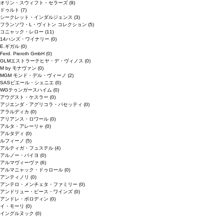
オリン・スウィフト・セラーズ
(9)
ドゥルト
(7)
シークレット・インダルジェンス
(3)
フランソワ・L・ヴィトン コレクション
(5)
コニャック・レロー
(11)
14ハンズ・ワイナリー
(0)
E.ギガル
(0)
Ferd. Pieroth GmbH
(0)
GLMエストラーテヒヤ・デ・ヴィノス
(0)
M by モナヴァン
(0)
MGM モンド・デル・ヴィーノ
(2)
SASピエール・シェニエ
(0)
WGテゥンガースハイム
(0)
アウグスト・ケスラー
(0)
アジエンダ・アグリコラ・パセッティ
(0)
アラルディカ
(0)
アリアンス・ロワール
(0)
アルタ・アレーリャ
(0)
アルタディ
(0)
ルフィーノ
(5)
アルティガ・フュステル
(4)
アルノー・バイヨ
(0)
アルマヴィーヴァ
(6)
アルマニャック・ドゥロール
(0)
アンティノリ
(0)
アンテロ・メンチェタ・ファミリー
(0)
アンドリュー・ピース・ワインズ
(0)
アンドレ・ボロディン
(0)
イ・モーリ
(0)
イングルヌック
(0)