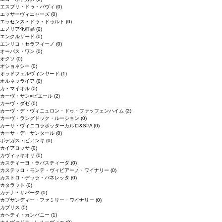
エスプリ・ドゥ・パヴィ
(0)
エッサーヴィニャーズ
(0)
エッセンス・ドゥ・ドゥルト
(0)
エノリア化粧品
(0)
エンクルザード
(0)
エンリコ・セラフィーノ
(0)
オーパス・ワン
(0)
オクソ
(0)
オショネシー
(0)
オッドフェルヴィンヤード
(1)
オルネッライア
(0)
カ・マイオル
(0)
カーヴ・サン=ピエール
(2)
カーヴ・ダゼ
(0)
カーヴ・デ・ヴィニュロン・ドゥ・ファッフェンハイム
(2)
カーヴ・ラングドック・ルーション
(0)
カーサ・ヴィニコラボッターカルロ&SPA
(0)
カーサ・デ・サンタール
(0)
ボデガス・ビアンキ
(0)
カイアロッサ
(0)
カヴィッキオリ
(0)
カスティーヨ・ラバスティーダ
(0)
カステッロ・モンテ・ヴィビアーノ・ワイナリー
(0)
カストロ・デッラ・パネレッタ
(0)
カタラット
(0)
カテナ・サパータ
(0)
カプサンディー・ファミリー・ワイナリー
(0)
カブリス
(5)
カヘティ・カンパニー
(1)