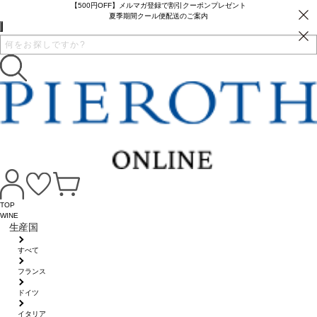
【500円OFF】メルマガ登録で割引クーポンプレゼント
夏季期間クール便配送のご案内
TOP
WINE
生産国
すべて
フランス
ドイツ
イタリア