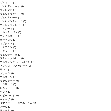
ヴィオニエ
(0)
ヴェルディッキオ
(0)
ヴェルデホ
(0)
ヴェルドゥッツォ
(0)
ヴェルナッチャ
(0)
ヴェルメンティーノ
(0)
エイレンフェルザー
(0)
エナンチオ
(0)
エルミタージュ
(0)
エンクルザード
(0)
オーセロワ
(0)
オプティマ
(0)
カステラン
(0)
カタラット
(0)
ヴェルデーリョ
(0)
プティ・クルビュ
(0)
マルヴォワジー(トゥルバ）
(0)
ネレッロ・マスカレーゼ
(0)
リンゴ
(0)
グリッロ
(0)
マルスラン
(0)
ヴァルツァー
(0)
コロリーノ
(0)
ルカツィテリ
(0)
キシィ
(0)
ルビーレッド
(0)
ギャムザ
(0)
タマイオアサ・ロマネアスカ
(0)
アサル
(0)
サルタナ
(0)