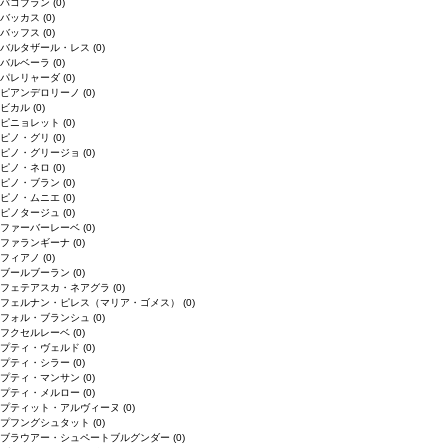
バコブラン
(0)
バッカス
(0)
バッフス
(0)
バルタザール・レス
(0)
バルベーラ
(0)
パレリャーダ
(0)
ピアンデロリーノ
(0)
ビカル
(0)
ピニョレット
(0)
ピノ・グリ
(0)
ピノ・グリージョ
(0)
ピノ・ネロ
(0)
ピノ・ブラン
(0)
ピノ・ムニエ
(0)
ピノタージュ
(0)
ファーバーレーベ
(0)
ファランギーナ
(0)
フィアノ
(0)
ブールブーラン
(0)
フェテアスカ・ネアグラ
(0)
フェルナン・ピレス（マリア・ゴメス）
(0)
フォル・ブランシュ
(0)
フクセルレーベ
(0)
プティ・ヴェルド
(0)
プティ・シラー
(0)
プティ・マンサン
(0)
プティ・メルロー
(0)
プティット・アルヴィーヌ
(0)
プフングシュタット
(0)
ブラウアー・シュペートブルグンダー
(0)