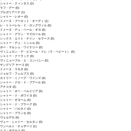
シャトー・クィンタス
(2)
ラフ・デー
(0)
ブルガリアーナ
(1)
シャトー・レオー
(0)
ドメーヌ・ブーロット・オーディ
(1)
レ・トゥーレル・ド・ロングヴィル
(0)
ドメーヌ・デュ・ペール・ギヨ
(0)
シャトー・グラン・マズロール
(0)
シックス・エイト・ナイン・セラーズ
(0)
シャトー・デュ・ミシェル
(0)
ボー・マルシェ・ワイナリー
(0)
ヴィニュロン・デ・ピエール・ドレ（ラ・ペピート）
(0)
シャトー・クーラック
(0)
ヴィニョーブル・エ・コンパニ―
(0)
サングリア ヤーゴ
(0)
ドメーヌ・ラモネ
(0)
ジョセフ・フェルプス
(0)
カイリー・ミノーグ・ワインズ
(4)
シャトー・クロ・ド・ブアール
(0)
アナコタ
(2)
シャトー・オー・ペルドリア
(0)
シャトー・ド・ボワイヨ
(0)
シャトー・ギヨーム
(0)
シャトー・ド・ブラーグ
(0)
シャトー・パルネイ
(0)
シャトー・プランセ
(0)
ヴェルデロ
(0)
ヴュー・シャトー・セルタン
(0)
ウンベルト・チェザーリ
(1)
エゴ・ボデカス
(0)