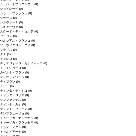
シュペートブルグンダー
(0)
ショイレーベ
(0)
シラー・ブラッシュ
(0)
シラーズ
(0)
シルヴァーナ
(0)
スキアーヴァ
(0)
スクード・ディ・コルテ
(0)
セミヨン
(0)
セルシアル・ブランコ
(0)
ソーヴィニヨン・グリ
(0)
ソラリス
(0)
タナ
(0)
チャレロ
(0)
チリエジオーロ・カナイオーロ
(0)
チリエジョーロ
(0)
カベルネ・フラン
(0)
ディオリノワール
(0)
ティブラン
(0)
シラー
(0)
ティンタ・デ・トロ
(0)
ティンタ・ロリス
(0)
ジンファンデル
(0)
ティント・カオ
(0)
ティント・フィーノ
(0)
テンプラニーリョ
(0)
トゥーリガ・ナシオナル
(0)
トゥーリガ・フランセサ
(0)
ドゥデ・ノダン
(0)
トゥルビアーナ
(0)