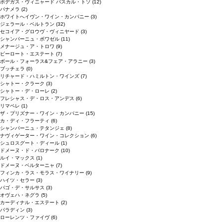
ボデガス・ヴィニャード パスカル・トソ
(12)
パナメラ
(2)
ホワイトへイヴン・ワイン・カンパニー
(3)
ジェラール・ベルトラン
(32)
セコイア・グロウヴ・ヴィニヤード
(3)
シャンパーニュ・ボワゼル
(11)
メナージュ・ア・トロワ
(9)
ピーロート・エステート
(7)
ボール・フォーラス&フェア・アラニー
(3)
ブッチェラ
(0)
リチャード・ハミルトン・ワインズ
(7)
シャトー・クラーク
(3)
シャトー・デ・ローレ
(2)
フレシャス・デ・ロス・アンデス
(6)
リマペレ
(1)
ザ・プリズナー・ワイン・カンパニー
(15)
カ・ディ・フラーティ
(6)
シャンパーニュ・テタンジェ
(8)
ナヴィゲーター・ワイン・コレクション
(6)
シュロスグート・ディール
(1)
ドメーヌ・ド・バロナーク
(10)
ルイ・マックス
(1)
ドメーヌ・ベルターニャ
(7)
フィンカ・ラス・モラス・ワイナリー
(9)
ハイツ・セラー
(3)
パゴ・デ・サルサス
(3)
オヴェハ・ネグラ
(5)
カーディナル・エステート
(2)
パラディン
(3)
ローレンツ・ファイヴ
(6)