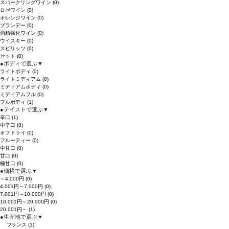
スパークリングワイン
(0)
ロゼワイン
(0)
オレンジワイン
(0)
ブランデー
(0)
酒精強化ワイン
(0)
ウイスキー
(0)
スピリッツ
(0)
セット
(0)
●
ボディで選ぶ
▼
ライトボディ
(0)
ライトミディアム
(0)
ミディアムボディ
(0)
ミディアムフル
(0)
フルボディ
(1)
●
テイストで選ぶ
▼
辛口
(1)
中辛口
(0)
オフドライ
(0)
フルーティー
(0)
中甘口
(0)
甘口
(0)
極甘口
(0)
●
価格で選ぶ
▼
～4,000円
(0)
4,001円～7,000円
(0)
7,001円～10,000円
(0)
10,001円～20,000円
(0)
20,001円～
(1)
●
生産地で選ぶ
▼
フランス
(1)