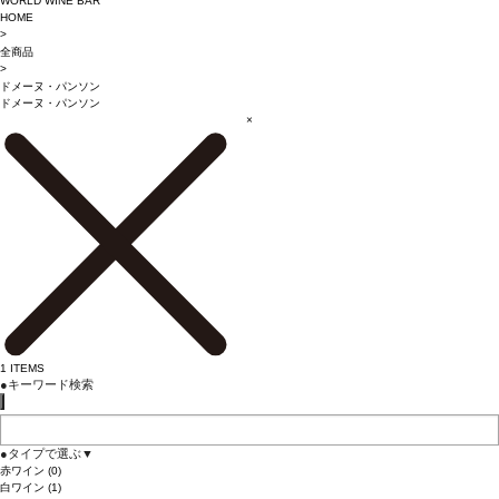
WORLD WINE BAR
HOME
>
全商品
>
ドメーヌ・パンソン
ドメーヌ・パンソン
×
1
ITEMS
●
キーワード検索
●
タイプで選ぶ
▼
赤ワイン
(0)
白ワイン
(1)