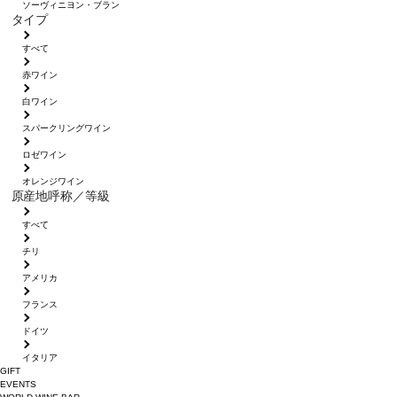
ソーヴィニヨン・ブラン
タイプ
すべて
赤ワイン
白ワイン
スパークリングワイン
ロゼワイン
オレンジワイン
原産地呼称／等級
すべて
チリ
アメリカ
フランス
ドイツ
イタリア
GIFT
EVENTS