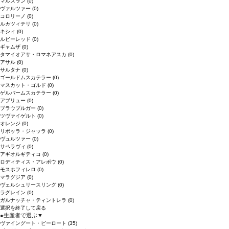
マルスラン
(0)
ヴァルツァー
(0)
コロリーノ
(0)
ルカツィテリ
(0)
キシィ
(0)
ルビーレッド
(0)
ギャムザ
(0)
タマイオアサ・ロマネアスカ
(0)
アサル
(0)
サルタナ
(0)
ゴールドムスカテラー
(0)
マスカット・ゴルド
(0)
ゲルバームスカテラー
(0)
アブリュー
(0)
ブラウブルガー
(0)
ツヴァイゲルト
(0)
オレンジ
(0)
リボッラ・ジャッラ
(0)
ヴュルツァー
(0)
サペラヴィ
(0)
アギオルギティコ
(0)
ロディティス・アレポウ
(0)
モスホフィレロ
(0)
マラグジア
(0)
ヴェルシュリースリング
(0)
ラグレイン
(0)
ガルナッチャ・ティントレラ
(0)
選択を終了して戻る
●
生産者で選ぶ
▼
ヴァイングート・ピーロート
(35)