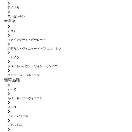
アメリカ
アルゼンチン
生産者
すべて
ヴァイングート・ピーロート
ボデガス・ヴィニャード パスカル・トソ
パナメラ
ホワイトへイヴン・ワイン・カンパニー
ジェラール・ベルトラン
葡萄品種
すべて
カベルネ・ソーヴィニヨン
メルロー
ピノ・ノワール
シャルドネ