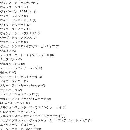
ヴィノス・デ・アルガンサ
(0)
ヴィノス・ヘロミン
(0)
ヴィパーヴァ 1894d.o.o.
(4)
ヴィラ・ウォルフ
(0)
ヴィラ・デッリ・オリミ
(1)
ヴィラ・テルリーナ
(0)
ヴィラ・ライアーノ
(0)
ヴィンテージ・ハウス 1881
(2)
ヴーヴ・ドゥ・フランス
(0)
ヴェガ・シシリア
(0)
ヴェガ・シシリア / ボデガス・ピンティア
(0)
ヴェネア
(0)
シックス・エイト・ナイン・セラーズ
(0)
テュヌヴァン
(2)
ヴェルタックス
(0)
シャトー・ラフォリ・ペラゲ
(0)
モレッロ
(0)
シャトー・ド・ラストゥール
(1)
デイヴ・フィニー
(1)
スリー・フィンガー・ジャック
(0)
デスパーニュ
(2)
ドメーヌ・ジョゼフ・メロ
(0)
モルレ・ファミリー・ヴィニャード
(0)
Ch.W.ベルンハルト
(0)
クルフュルステンホーフ・ヴァインケラー ライ
(0)
クロスター・マッヘルン
(0)
クルフュルステンホーフ・ヴァインケラーライ
(0)
シュナイダリッシェ・ヴァインギューター・フェアヴァルトゥング
(0)
エドゥアール・ドロネー
(0)
ジャン・クロード・ボワセ
(19)