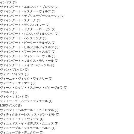
インドス
(0)
ヴァイングート・エルンスト・ブレッツ
(0)
ヴァイングート・ケスター・ヴォルフ
(0)
ヴァイングート・ゲブリューダーシュテッフ
(0)
ヴァイングート・スターク
(0)
ヴァイングート・デクスハイマー
(0)
ヴァイングート・ドクター・ローゼン
(2)
ヴァイングート・ハンス・ヴィルシンク
(0)
ヴァイングート・ハンスラング
(0)
ヴァイングート・ピーター・テルゲス
(0)
ヴァイングート・ヒルデガルディスホフ
(0)
ヴァイングート・フーバートゥスホフ
(0)
ヴァイングート・フォン・ヘーヴェル
(0)
ヴァイングート・マルクス・モリトール
(0)
ヴァイングート・メイヤー=ナッケル
(0)
ヴァン・ブレバン
(0)
ヴィア・ワインズ
(0)
ヴィーニャ・ヴィック・ワイナリー
(5)
ヴィーニャ・エドマラ
(0)
ヴィーノ・ロッソ・トスカーノ・ダターヴォラ
(0)
アカルア
(3)
ヴィウ・マネント
(0)
シャトー・ラ・ムーシュティエール
(1)
LGIワインズ
(3)
ヴィコント・ベルナール・ドゥ・ロマネ
(0)
ヴィティクルトーレス マス・ダン・ジル
(0)
ヴィニェド・チャドウィック
(4)
ヴィニェドス・イ・ボデガス・ムニョス
(3)
ヴィニョーブル・ジェラール・ペルス
(1)
ヴィニョーブル・デュクロー
(0)