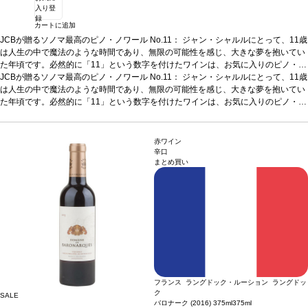
入り登
録
カートに追加
JCBが贈るソノマ最高のピノ・ノワール No.11： ジャン・シャルルにとって、11歳
は人生の中で魔法のような時間であり、無限の可能性を感じ、大きな夢を抱いてい
た年頃です。必然的に「11」という数字を付けたワインは、お気に入りのピノ・ノ
ワールとなりました。人生の魅惑的な時間を思い出させてくれる一本です。
*本ヴィンテージが在庫切れの場合、在庫があり価格が同様の場合は自動的に次の
JCBが贈るソノマ最高のピノ・ノワール No.11： ジャン・シャルルにとって、11歳
テイス
ティングノート
ヴィンテージに変更されます、ご了承ください。
は人生の中で魔法のような時間であり、無限の可能性を感じ、大きな夢を抱いてい
鮮やかで軽やか、親しみやすさを感じる。ソノマ・コースト南部の
丘にある古い葡萄畑を彷彿とさせる、柔らかで滑らかな土のノーズに、すぐに興味
た年頃です。必然的に「11」という数字を付けたワインは、お気に入りのピノ・ノ
をそそられる。グラスに注ぐと、カラント、ドライチェリー、カシスの含みが立ち
ワールとなりました。人生の魅惑的な時間を思い出させてくれる一本です。
*本ヴィンテージが在庫切れの場合、在庫があり価格が同様の場合は自動的に次の
テイス
上る。オールドワールドスタイルのピノ・ノワールを飲み始めると、カシス、ピリ
ティングノート
ヴィンテージに変更されます、ご了承ください。
鮮やかで軽やか、親しみやすさを感じる。ソノマ・コースト南部の
ッとしたドライクランベリー、そしてドライチェリーが続き、誘惑される。ストラ
丘にある古い葡萄畑を彷彿とさせる、柔らかで滑らかな土のノーズに、すぐに興味
赤ワイン
クチャーは、口中を覆うようなミッドパレットを持ち、余韻のあるドライな後味
をそそられる。グラスに注ぐと、カラント、ドライチェリー、カシスの含みが立ち
辛口
まとめ買い
は、素晴らしい熟成のポテンシャルを暗示している。数年の熟成で、どのように成
上る。オールドワールドスタイルのピノ・ノワールを飲み始めると、カシス、ピリ
長するか愉しめるような逸品。
ッとしたドライクランベリー、そしてドライチェリーが続き、誘惑される。ストラ
合う料理
ローストした七面鳥、バーベキューポー
クリブ、キノコ類の料理などと好相性
クチャーは、口中を覆うようなミッドパレットを持ち、余韻のあるドライな後味
葡萄品種
100% ピノ・ノワール
は、素晴らしい熟成のポテンシャルを暗示している。数年の熟成で、どのように成
長するか愉しめるような逸品。
合う料理
ローストした七面鳥、バーベキューポー
クリブ、キノコ類の料理などと好相性
葡萄品種
100% ピノ・ノワール
フランス ラングドック・ルーション ラングドッ
ク
SALE
バロナーク (2016) 375ml
375ml