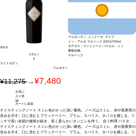
アルゼンチン メンドーサ マイプ
トソ・アルタ マルベック (2021)
750ml
ボデガス・ヴィニャード パスカル・トソ
SALE
葡萄品種:
在庫あり
マルベック
5
ライトボディ
フルボディ
¥7,480
¥11,275
→
お気に
入り登
録
カートに追加
テイスティングノート
スミレ色がかった深い紫色。ノーズはスミレ、赤や黒果実の
含みを示す。口に含むとブラックベリー、プラム、スパイス、タバコを感じる。リ
ッチで長い余韻の後味が続き、長く柔らかいタンニンを伴う。
合う料理
パスタ、
赤身肉、ラム、ドライチーズなどと好相性
*上記ヴィンテージが在庫切れの場合、価格が同様で在庫があれば自動的に次のヴ
テイスティングノート
スミレ色がかった深い紫色。ノーズはスミレ、赤や黒果実の
葡萄品種
100% マルベック
ィンテージに変更されます、ご了承ください。
含みを示す。口に含むとブラックベリー、プラム、スパイス、タバコを感じる。リ