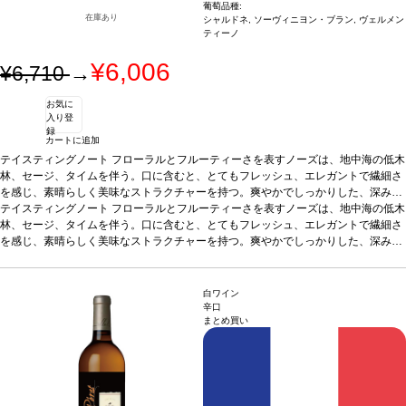
葡萄品種:
在庫あり
シャルドネ, ソーヴィニヨン・ブラン, ヴェルメン
ティーノ
¥6,006
¥6,710
→
お気に
入り登
録
カートに追加
テイスティングノート
フローラルとフルーティーさを表すノーズは、地中海の低木
林、セージ、タイムを伴う。口に含むと、とてもフレッシュ、エレガントで繊細さ
を感じ、素晴らしく美味なストラクチャーを持つ。爽やかでしっかりした、深みの
ある後味が続く。
テイスティングノート
合う料理
フローラルとフルーティーさを表すノーズは、地中海の低木
オレンジとジンジャー風味のエビのソテー、レモング
ラスとナンプラー添えのベトナム風ポークチョップなどと好相性
林、セージ、タイムを伴う。口に含むと、とてもフレッシュ、エレガントで繊細さ
葡萄品種
40% ヴ
ェルメンティーノ、40% シャルドネ、20% ソーヴィニヨン・ブラン
を感じ、素晴らしく美味なストラクチャーを持つ。爽やかでしっかりした、深みの
ある後味が続く。
合う料理
オレンジとジンジャー風味のエビのソテー、レモング
ラスとナンプラー添えのベトナム風ポークチョップなどと好相性
葡萄品種
40% ヴ
ェルメンティーノ、40% シャルドネ、20% ソーヴィニヨン・ブラン
白ワイン
辛口
まとめ買い