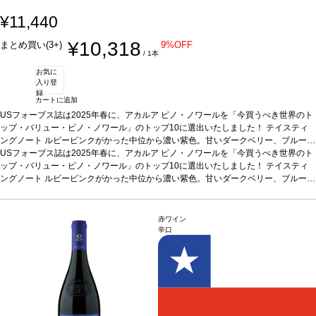
¥11,440
¥10,318
まとめ買い(3+)
9%OFF
/ 1本
お気に
入り登
録
カートに追加
USフォーブス誌は2025年春に、アカルア ピノ・ノワールを「今買うべき世界のト
ップ・バリュー・ピノ・ノワール」のトップ10に選出いたしました！
テイスティ
ングノート
ルビーピンクがかった中位から濃い紫色。甘いダークベリー、ブルーベ
リー、スパイス、キノコ、ほのかななめし革の芳醇なアロマを示す。フルボディな
USフォーブス誌は2025年春に、アカルア ピノ・ノワールを「今買うべき世界のト
味わいは、甘いダークチェリー、スパイス、ドライハーブ、スモーキーなオークを
ップ・バリュー・ピノ・ノワール」のトップ10に選出いたしました！
テイスティ
伴う。凝縮していて鮮やかな酸味と滑らかで繊細なテクスチャーを持ち、非常に長
ングノート
ルビーピンクがかった中位から濃い紫色。甘いダークベリー、ブルーベ
いミネラルの後味が続く。
リー、スパイス、キノコ、ほのかななめし革の芳醇なアロマを示す。フルボディな
合う料理
仔羊のロースト、キノコ料理、甘みや酸味あ
る野菜料理
味わいは、甘いダークチェリー、スパイス、ドライハーブ、スモーキーなオークを
葡萄品種
ピノ・ノワール
サスティナブル認証
SWNZ認証
*本ヴィンテ
ージが在庫切れの場合、在庫があり価格が同様の場合は自動的に次のヴィンテージ
伴う。凝縮していて鮮やかな酸味と滑らかで繊細なテクスチャーを持ち、非常に長
赤ワイン
に変更されます、ご了承ください。
いミネラルの後味が続く。
合う料理
仔羊のロースト、キノコ料理、甘みや酸味あ
辛口
る野菜料理
葡萄品種
ピノ・ノワール
サスティナブル認証
SWNZ認証
*本ヴィンテ
ージが在庫切れの場合、在庫があり価格が同様の場合は自動的に次のヴィンテージ
に変更されます、ご了承ください。