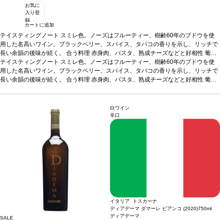
お気に
入り登
録
カートに追加
テイスティングノート
スミレ色。ノーズはフルーティー、樹齢60年のブドウを使
用した名高いワイン。ブラックベリー、スパイス、タバコの香りを示し、リッチで
長い余韻の後味が続く。
合う料理
赤身肉、パスタ、熟成チーズなどと好相性
葡萄
品種
テイスティングノート
100%シラー
スミレ色。ノーズはフルーティー、樹齢60年のブドウを使
用した名高いワイン。ブラックベリー、スパイス、タバコの香りを示し、リッチで
長い余韻の後味が続く。
合う料理
赤身肉、パスタ、熟成チーズなどと好相性
葡萄
品種
100%シラー
白ワイン
辛口
イタリア トスカーナ
ディアデーマ ダマーレ ビアンコ (2020)
750ml
ディアデーマ
SALE