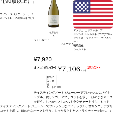
【90点以上】高得点獲得ワイン最新情報
ワイン・スペクテーター、ジェームス・サックリングなど世界の名だたるワイン雑誌や評論家が90
ポイント以上の高得点をつけたワインの最新情報をお届けします。
続きを表示 ▼
アメリカ カリフォルニア
在庫あり
セゲシオ シャルドネ (2023)
750ml
3
セゲシオ・ファミリー・ヴィニャ
ライトボディ
ード
フルボディ
葡萄品種:
シャルドネ
¥7,920
¥7,106
まとめ買い(3+)
10%OFF
/ 1本
お気に
入り登
録
カートに追加
テイスティングノート
ジューシーでフレッシュなパイナ
ップル、黄リンゴ、アプリコットを示し、ほのかなオーク
を伴う。しっかりとしたストラクチャーを持ち、ミッドパ
テイスティングノート
ジューシーでフレッシュなパイナップル、黄リンゴ、アプリ
レットは素晴らしくクリーミー。バランスが取れていて、
コットを示し、ほのかなオークを伴う。しっかりとしたストラクチャーを持ち、ミ
生き生きとしていた一本。
合う料理
ローストチキン、ク