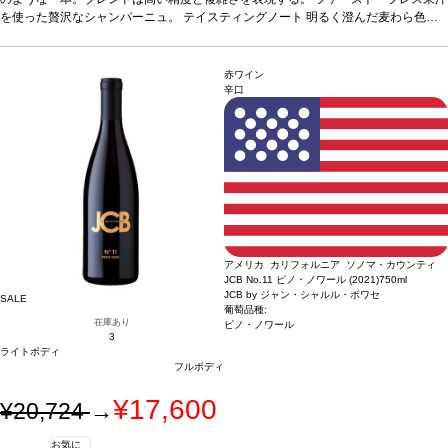
類、ペイストリーのニュアンスなど、見事な果実味のエレガントさが続く。魅惑的
を使った贅沢なシャンパーニュ。
テイスティングノート
明るく澄んだ麦わら色
なテクスチャーの味わいは、フレッシュでしなやか、バランスが取れていて、凝縮
で、素晴らしく繊細で軽やかな渦を巻いた泡が立ち上る。ノーズは表情豊かでフレ
した洋梨の砂糖漬け、アカシア、ハチミツの含みへと展開する。後味はリッチで長
ッシュ、白い花（サンザシ）のアロマを最初に感じ、白桃、アプリコット、柑橘
く続く。
類、ペイストリーのニュアンスなど、見事な果実味のエレガントさが続く。魅惑的
合う料理
アペリティフに最適、また魚介類や焼き魚などと良く合う。
葡
赤ワイン
萄品種
なテクスチャーの味わいは、フレッシュでしなやか、バランスが取れていて、凝縮
40% ピノ・ノワール、35% シャルドネ、25% ピノ・ムニエ
辛口
した洋梨の砂糖漬け、アカシア、ハチミツの含みへと展開する。後味はリッチで長
く続く。
合う料理
アペリティフに最適、また魚介類や焼き魚などと良く合う。
葡
萄品種
40% ピノ・ノワール、35% シャルドネ、25% ピノ・ムニエ
アメリカ カリフォルニア ソノマ・カウンティ
JCB No.11 ピノ・ノワール (2021)
750ml
JCB by ジャン・シャルル・ボワセ
SALE
葡萄品種:
在庫あり
ピノ・ノワール
3
ライトボディ
フルボディ
¥17,600
¥20,724
→
お気に