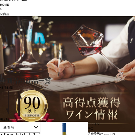
WORLD WINE BAR
HOME
>
全商品
全商品の商品一覧
48
ITEMS
表示順
白ワイン
新着順
辛口
まとめ買い
▼