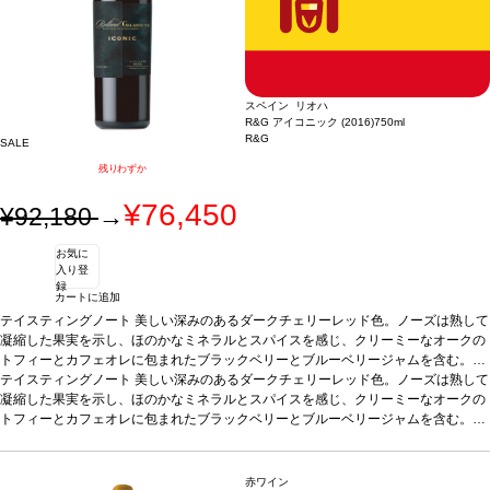
スペイン リオハ
R&G アイコニック (2016)
750ml
R&G
SALE
残りわずか
¥76,450
¥92,180
→
お気に
入り登
録
カートに追加
テイスティングノート
美しい深みのあるダークチェリーレッド色。ノーズは熟して
凝縮した果実を示し、ほのかなミネラルとスパイスを感じ、クリーミーなオークの
トフィーとカフェオレに包まれたブラックベリーとブルーベリージャムを含む。凝
縮されたグリセリンのような核を持ち、バランスがよく、果実味に富んだ上質で繊
合う料理
テイスティングノート
漁師が作るバスクの伝統的な煮込み料理で、マグロやトマト、ピーマンな
美しい深みのあるダークチェリーレッド色。ノーズは熟して
細なタンニンに、表情豊かで、テロワールの特徴がはっきりと印象に残る長い余韻
どを使ったマルミタコ料理に合う。またラム料理、牛肉のステーキ、鯛のグリル、
凝縮した果実を示し、ほのかなミネラルとスパイスを感じ、クリーミーなオークの
が続く。
チーズなどとも好相性。
トフィーとカフェオレに包まれたブラックベリーとブルーベリージャムを含む。凝
葡萄品種
95%テンプラリーニョ、5%ガルナッチャ
造り手情報
縮されたグリセリンのような核を持ち、バランスがよく、果実味に富んだ上質で繊
合う料理
漁師が作るバスクの伝統的な煮込み料理で、マグロやトマト、ピーマンな
R&Gプロジェクトは2010年、フランスの著名なワインメーカーであり
コンサルタントでもあるミシェル・ロランが、アラエックス・グランの創業者兼C
細なタンニンに、表情豊かで、テロワールの特徴がはっきりと印象に残る長い余韻
どを使ったマルミタコ料理に合う。またラム料理、牛肉のステーキ、鯛のグリル、
EOであるハビエル・ガラレタと協力し、スペインの最高のテロワールでプレミア
が続く。
チーズなどとも好相性。
葡萄品種
95%テンプラリーニョ、5%ガルナッチャ
赤ワイン