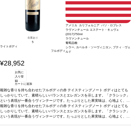
アメリカ カリフォルニア パソ・ロブレス
ラヴァンチュール エステート・キュヴェ
(2017)
750ml
在庫あり
ラヴァンチュール
5
葡萄品種:
ライトボディ
シラー, カベルネ・ソーヴィニヨン, プティ・ヴェ
フルボディ
ルド
¥28,952
お気に
入り登
録
カートに追加
複雑な香りを持ち合わせたフルボディの赤
テイスティングノート
ボディはとても
しっかりしていて、素晴らしいバランスとエレガンスを示します。「クラシック」
という表現が一番合うヴィンテージです。たっぷりとした果実味は、心地よく、し
っかりとして、とても滑らか。表情豊かで個性的、そして親しみやすさも感じま
*上記ヴィンテージが在庫切れの場合、価格が同様で在庫があれば自動的に次のヴ
複雑な香りを持ち合わせたフルボディの赤
テイスティングノート
ボディはとても
す。数年の熟成で、見事に展開することが容易に想像できる逸品です。 by生産者：
ィンテージに変更されます、ご了承ください。
しっかりしていて、素晴らしいバランスとエレガンスを示します。「クラシック」
ステファン・アセオ
という表現が一番合うヴィンテージです。たっぷりとした果実味は、心地よく、し
葡萄品種
49% シラー、30% カベルネ・ソーヴィニヨン、21%
プティ・ヴェルド
っかりとして、とても滑らか。表情豊かで個性的、そして親しみやすさも感じま
*上記ヴィンテージが在庫切れの場合、価格が同様で在庫があれば自動的に次のヴ
す。数年の熟成で、見事に展開することが容易に想像できる逸品です。 by生産者：
ィンテージに変更されます、ご了承ください。