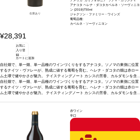
アメリカ カリフォルニア ソノマ・カウンティ
アナコタ ヘレナ・ダコタカベルネ・ソーヴィニヨ
ン (2019)
750ml
在庫あり
ジャクソン・ファミリー・ワインズ
葡萄品種:
カベルネ・ソーヴィニヨン
¥28,391
お気に
入り登
録
カートに追加
自社畑で、単一畑、単一品種のワインづくりをするアナコタ。ソノマの東側に位置
するナイツ・ヴァレーが、熟成に値する葡萄を育む。ヘレナ・ダコタの畑は赤ロー
ム土壌で健やかさが魅力。
テイスティングノート
カシスの芳香、カルダモンを含
む。
自社畑で、単一畑、単一品種のワインづくりをするアナコタ。ソノマの東側に位置
合う料理
ステーキ、熟成ハードチーズなど
葡萄品種
カベルネ・ソーヴィニヨ
ン
するナイツ・ヴァレーが、熟成に値する葡萄を育む。ヘレナ・ダコタの畑は赤ロー
ム土壌で健やかさが魅力。
テイスティングノート
カシスの芳香、カルダモンを含
む。
合う料理
ステーキ、熟成ハードチーズなど
葡萄品種
カベルネ・ソーヴィニヨ
ン
赤ワイン
辛口