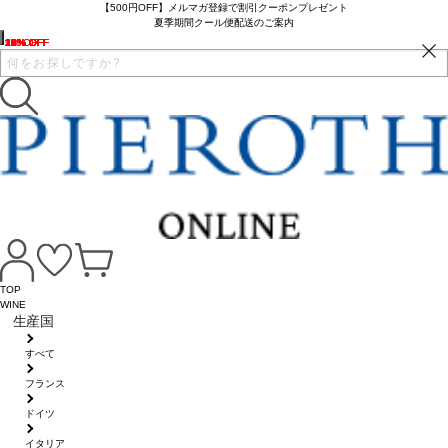
【500円OFF】メルマガ登録で割引クーポンプレゼント
夏季期間クール便配送のご案内
13% OFF
19% OFF
17% OFF
16% OFF
15% OFF
2% OFF
33% OFF
22% OFF
9% OFF
10% OFF
22% OFF
16% OFF
17% OFF
12% OFF
10% OFF
16% OFF
16% OFF
24% OFF
TOP
WINE
生産国
すべて
フランス
ドイツ
イタリア