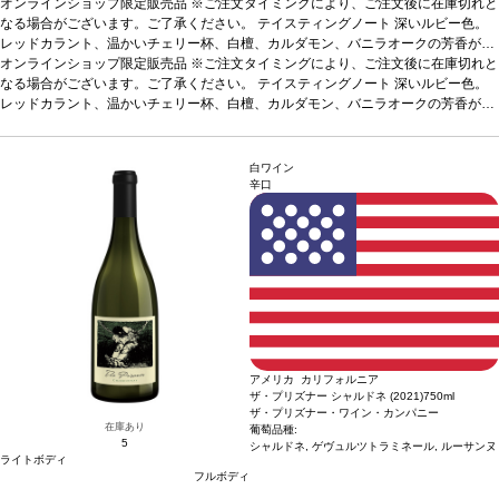
オンラインショップ限定販売品 ※ご注文タイミングにより、ご注文後に在庫切れと
なる場合がございます。ご了承ください。
テイスティングノート
深いルビー色。
レッドカラント、温かいチェリー杯、白檀、カルダモン、バニラオークの芳香が広
がり、豊かな味わいは、ブラックプラム、カシス、コーラの木、ココアをまぶした
オンラインショップ限定販売品 ※ご注文タイミングにより、ご注文後に在庫切れと
トリュフを含む。豪華でエレガントな後味は、しなやかな口当たりとまろやかなタ
なる場合がございます。ご了承ください。
テイスティングノート
深いルビー色。
ンニンのストラクチャーを伴う。
レッドカラント、温かいチェリー杯、白檀、カルダモン、バニラオークの芳香が広
合う料理
赤身肉、熟成肉などと好相性
葡萄品種
95%カベルネ・ソーヴィニヨン、5%プティ・ヴェルド
がり、豊かな味わいは、ブラックプラム、カシス、コーラの木、ココアをまぶした
トリュフを含む。豪華でエレガントな後味は、しなやかな口当たりとまろやかなタ
ンニンのストラクチャーを伴う。
合う料理
赤身肉、熟成肉などと好相性
葡萄品種
白ワイン
95%カベルネ・ソーヴィニヨン、5%プティ・ヴェルド
辛口
アメリカ カリフォルニア
ザ・プリズナー シャルドネ (2021)
750ml
ザ・プリズナー・ワイン・カンパニー
在庫あり
葡萄品種:
5
シャルドネ, ゲヴュルツトラミネール, ルーサンヌ
ライトボディ
フルボディ