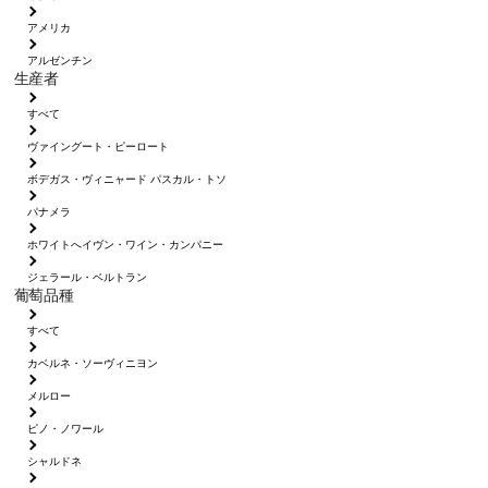
アメリカ
アルゼンチン
生産者
すべて
ヴァイングート・ピーロート
ボデガス・ヴィニャード パスカル・トソ
パナメラ
ホワイトへイヴン・ワイン・カンパニー
ジェラール・ベルトラン
葡萄品種
すべて
カベルネ・ソーヴィニヨン
メルロー
ピノ・ノワール
シャルドネ