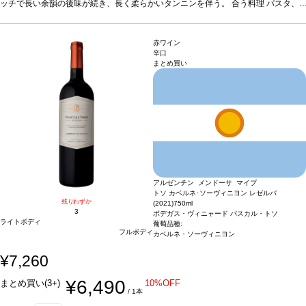
ッチで長い余韻の後味が続き、長く柔らかいタンニンを伴う。
合う料理
パスタ、
赤身肉、ラム、ドライチーズなどと好相性
*上記ヴィンテージが在庫切れの場合、価格が同様で在庫があれば自動的に次のヴ
葡萄品種
100% マルベック
ィンテージに変更されます、ご了承ください。
赤ワイン
辛口
まとめ買い
アルゼンチン メンドーサ マイプ
トソ カベルネ･ソーヴィニヨン レゼルバ
残りわずか
(2021)
750ml
3
ボデガス・ヴィニャード パスカル・トソ
ライトボディ
葡萄品種:
フルボディ
カベルネ・ソーヴィニヨン
¥7,260
¥6,490
まとめ買い(3+)
10%OFF
/ 1本