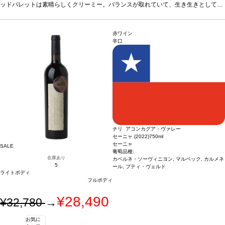
ッドパレットは素晴らしくクリーミー。バランスが取れていて、生き生きとしてい
リーミーなパスタ料理、ゴーダのような硬い熟成チーズな
た一本。
合う料理
ローストチキン、クリーミーなパスタ料理、ゴーダのような硬
どと好相性
葡萄品種
シャルドネ 93%、ヴェルメンティー
い熟成チーズなどと好相性
ノ 7%
葡萄品種
認証
カリフォルニア・サステナブル・ワイングロ
シャルドネ 93%、ヴェルメンティーノ 7%
認
証
カリフォルニア・サステナブル・ワイングローイング・アライアンス（CWS
ーイング・アライアンス（CWSA）、IWCA
*本ヴィンテ
赤ワイン
A）、IWCA
*本ヴィンテージが在庫切れの場合、在庫があり価格が同様の場合は自
ージが在庫切れの場合、在庫があり価格が同様の場合は自
辛口
動的に次のヴィンテージに変更されます、ご了承ください。
動的に次のヴィンテージに変更されます、ご了承くださ
い。
チリ アコンカグア・ヴァレー
セーニャ (2022)
750ml
セーニャ
SALE
葡萄品種:
在庫あり
カベルネ・ソーヴィニヨン, マルベック, カルメネ
5
ール, プティ・ヴェルド
ライトボディ
フルボディ
¥28,490
¥32,780
→
お気に