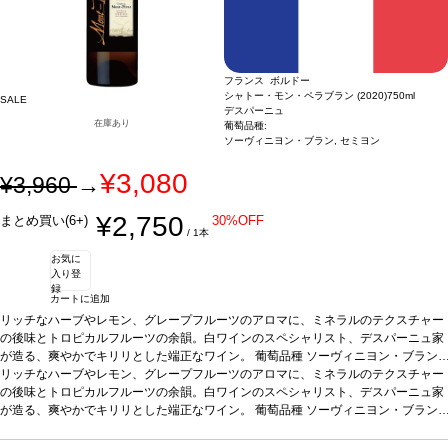
フランス ボルドー
シャトー・モン・ペラブラン (2020)
750ml
SALE
デスパーニュ
在庫あり
葡萄品種:
ソーヴィニヨン・ブラン, セミヨン
¥3,080
¥3,960
→
¥2,750
まとめ買い(6+)
30%OFF
/ 1本
お気に
入り登
録
カートに追加
リッチなハーブやレモン、グレープフルーツのアロマに、ミネラルのテクスチャー
の後味とトロピカルフルーツの余韻。白ワインのスペシャリスト、デスパーニュ家
が造る、爽やかでキリリとした端正なワイン。
葡萄品種
ソーヴィニヨン・ブラン 7
0%、セミヨン 30%
リッチなハーブやレモン、グレープフルーツのアロマに、ミネラルのテクスチャー
の後味とトロピカルフルーツの余韻。白ワインのスペシャリスト、デスパーニュ家
が造る、爽やかでキリリとした端正なワイン。
葡萄品種
ソーヴィニヨン・ブラン 7
0%、セミヨン 30%