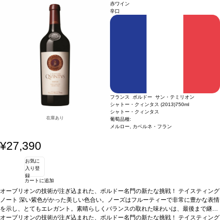
ステファン・アセオ
葡萄品種
49% シラー、30% カベルネ・ソーヴィニヨン、21%
赤ワイン
プティ・ヴェルド
辛口
フランス ボルドー サン・テミリオン
シャトー・クィンタス (2013)
750ml
シャトー・クィンタス
在庫あり
葡萄品種:
メルロー, カベルネ・フラン
¥27,390
お気に
入り登
録
カートに追加
オーブリオンの技術が注ぎ込まれた、ボルドー名門の新たな挑戦！
テイスティング
ノート
深い紫色がかった美しい色合い。ノーズはフルーティーで非常に豊かな表情
を示し、とてもエレガント。素晴らしくバランスの取れた味わいは、最後まで継ぎ
目無く続く。タンニンはたっぷりと感じ、とても滑らかで、柔らかい後味へと導か
オーブリオンの技術が注ぎ込まれた、ボルドー名門の新たな挑戦！
テイスティング