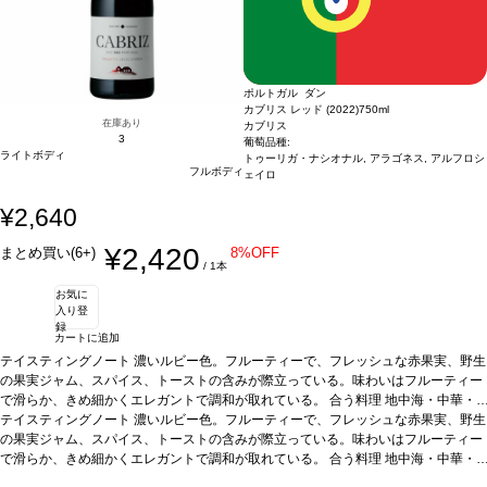
ポルトガル ダン
カブリス レッド (2022)
750ml
在庫あり
カブリス
3
葡萄品種:
ライトボディ
トゥーリガ・ナシオナル, アラゴネス, アルフロシ
フルボディ
ェイロ
¥2,640
¥2,420
まとめ買い(6+)
8%OFF
/ 1本
お気に
入り登
録
カートに追加
テイスティングノート
濃いルビー色。フルーティーで、フレッシュな赤果実、野生
の果実ジャム、スパイス、トーストの含みが際立っている。味わいはフルーティー
で滑らか、きめ細かくエレガントで調和が取れている。
合う料理
地中海・中華・
インド・アフリカ料理、ソフトチーズ、魚、白身肉、赤身肉
テイスティングノート
濃いルビー色。フルーティーで、フレッシュな赤果実、野生
葡萄品種
40% アルフ
ロシェイロ、30% アラゴネス、30% トゥーリガ・ナショナル
の果実ジャム、スパイス、トーストの含みが際立っている。味わいはフルーティー
*本ヴィンテージが在
庫切れの場合、在庫があり価格が同様の場合は自動的に次のヴィンテージに変更さ
で滑らか、きめ細かくエレガントで調和が取れている。
合う料理
地中海・中華・
れます、ご了承ください。
インド・アフリカ料理、ソフトチーズ、魚、白身肉、赤身肉
葡萄品種
40% アルフ