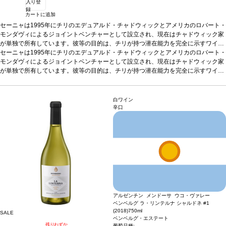
入り登
録
カートに追加
セーニャは1995年にチリのエデュアルド・チャドウィックとアメリカのロバート・
モンダヴィによるジョイントベンチャーとして設立され、現在はチャドウィック家
が単独で所有しています。彼等の目的は、チリが持つ潜在能力を完全に示すワイン
を造ることでした。そのワインはボルドースタイルを基に、アコンカグア・ヴァレ
セーニャは1995年にチリのエデュアルド・チャドウィックとアメリカのロバート・
ーでバイオダイナミック農法の指針に基づいて栽培するブドウから造られる、チリ
モンダヴィによるジョイントベンチャーとして設立され、現在はチャドウィック家
らしい魂を持ったワインです。彼等の夢は、やがて世界の1級格付ワインの中に迎
が単独で所有しています。彼等の目的は、チリが持つ潜在能力を完全に示すワイン
え入れられるワインを造ることです。
を造ることでした。そのワインはボルドースタイルを基に、アコンカグア・ヴァレ
テイスティングノート
セーニャ2022は、濃
厚で深みのある色調。赤果実のフレッシュでリッチなアロマを示し、エレガントで
ーでバイオダイナミック農法の指針に基づいて栽培するブドウから造られる、チリ
熟したタンニンが感じられ、程よい凝縮感と生き生きとした酸味を持つ。太平洋か
らしい魂を持ったワインです。彼等の夢は、やがて世界の1級格付ワインの中に迎
白ワイン
らの涼しい風の影響を受けた穏やかな気温というユニークな立地がもたらす、調和
え入れられるワインを造ることです。
テイスティングノート
セーニャ2022は、濃
辛口
のとれたエレガントなスタイルが特徴的な逸品。 「スミレがかった鮮やかなチェリ
厚で深みのある色調。赤果実のフレッシュでリッチなアロマを示し、エレガントで
ー色。香り高く複雑なノーズを示し、プラム、ブルーベリー、ラベンダーなどのフ
熟したタンニンが感じられ、程よい凝縮感と生き生きとした酸味を持つ。太平洋か
レッシュな果実を伴い、ほのかなスパイス、シーダー、石墨の含みも表れる。がっ
らの涼しい風の影響を受けた穏やかな気温というユニークな立地がもたらす、調和
しりとして引き締まった、美しいバランスを感じるフルボディは、魅惑的で傑出し
のとれたエレガントなスタイルが特徴的な逸品。 「スミレがかった鮮やかなチェリ
ている。滑らかで魅力的な余韻に、口中が心地よく満たされる。」 by ワインメー
ー色。香り高く複雑なノーズを示し、プラム、ブルーベリー、ラベンダーなどのフ
カー、フランシスコ・ベッティグ
レッシュな果実を伴い、ほのかなスパイス、シーダー、石墨の含みも表れる。がっ
葡萄品種
60% カベルネ・ソーヴィニヨン、25%
マルベック、9% カルメネール、6% プティ・ヴェルド
しりとして引き締まった、美しいバランスを感じるフルボディは、魅惑的で傑出し
ている。滑らかで魅力的な余韻に、口中が心地よく満たされる。」 by ワインメー
カー、フランシスコ・ベッティグ
葡萄品種
60% カベルネ・ソーヴィニヨン、25%
アルゼンチン メンドーサ ウコ・ヴァレー
マルベック、9% カルメネール、6% プティ・ヴェルド
ベンベルグ ラ・リンテルナ シャルドネ #1
(2018)
750ml
SALE
ベンベルグ・エステート
残りわずか
葡萄品種: