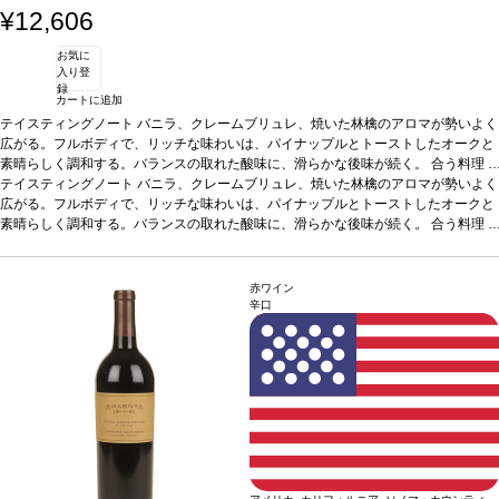
¥12,606
お気に
入り登
録
カートに追加
テイスティングノート
バニラ、クレームブリュレ、焼いた林檎のアロマが勢いよく
広がる。フルボディで、リッチな味わいは、パイナップルとトーストしたオークと
素晴らしく調和する。バランスの取れた酸味に、滑らかな後味が続く。
合う料理
チーズ、シーフードなどと好相性、またそのままでも愉しめる。
テイスティングノート
バニラ、クレームブリュレ、焼いた林檎のアロマが勢いよく
葡萄品種
シャル
ドネ、ルーサンヌ、ゲヴュルツトラミネール
広がる。フルボディで、リッチな味わいは、パイナップルとトーストしたオークと
素晴らしく調和する。バランスの取れた酸味に、滑らかな後味が続く。
合う料理
チーズ、シーフードなどと好相性、またそのままでも愉しめる。
葡萄品種
シャル
ドネ、ルーサンヌ、ゲヴュルツトラミネール
赤ワイン
辛口