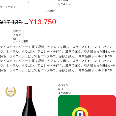
1
シャルドネ
ライトボディ
フルボディ
¥13,750
¥17,138
→
お気に
入り登
録
カートに追加
テイスティングノート
長く凝縮したアロマを示し、スライスしたリンゴ、ハチミ
ツ、ミネラル、タラゴン、アニシードを伴う。濃厚で深く、引き締まった味わいを
持ち、フィニッシュはとてもパワフルで、余韻が続く。
葡萄品種
シャルドネ
*本ヴ
ィンテージが在庫切れの場合、在庫があり価格が同様の場合は自動的に次のヴィン
テイスティングノート
長く凝縮したアロマを示し、スライスしたリンゴ、ハチミ
テージに変更されます、ご了承ください。
ツ、ミネラル、タラゴン、アニシードを伴う。濃厚で深く、引き締まった味わいを
持ち、フィニッシュはとてもパワフルで、余韻が続く。
葡萄品種
シャルドネ
*本ヴ
ィンテージが在庫切れの場合、在庫があり価格が同様の場合は自動的に次のヴィン
テージに変更されます、ご了承ください。
赤ワイン
辛口
まとめ買い