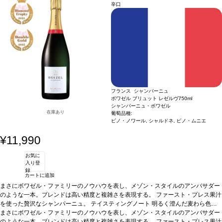
く。
ーク樽熟成によるバニラ、ダークチョコレート、ココナッツの層が重なる。心地よ
合う料理
赤身肉、グリル野菜、シャルキュトリ、熟成チーズ、豆類
葡萄品種
辛口
78% カベルネ・ソーヴィニヨン、13% プティ・ヴェルド、4% マルベック、4% メ
い酸味と繊細で均整のとれた骨格のあるタンニンが感じられる、爽やかな一本。チ
ルロー、1% カベルネ・フラン
ェリーとチョコレートの風味に、エレガントでフレッシュな長い余韻の後味が続
認証
チリ：サステナブル認証
く。
合う料理
赤身肉、グリル野菜、シャルキュトリ、熟成チーズ、豆類
葡萄品種
78% カベルネ・ソーヴィニヨン、13% プティ・ヴェルド、4% マルベック、4% メ
ルロー、1% カベルネ・フラン
認証
チリ：サステナブル認証
フランス シャンパーニュ
ボワゼル ブリュット レゼルヴ
750ml
シャンパーニュ・ボワゼル
在庫あり
葡萄品種:
ピノ・ノワール, シャルドネ, ピノ・ムニエ
¥11,990
お気に
入り登
録
カートに追加
まさにボワゼル・ファミリーのノウハウを表し、メゾン・スタイルのアンバサダー
のような一本。ブレンドは高い精度と複雑さを表現する。 ファースト・プレス果汁
を使った贅沢なシャンパーニュ。
テイスティングノート
明るく澄んだ麦わら色
で、素晴らしく繊細で軽やかな渦を巻いた泡が立ち上る。ノーズは表情豊かでフレ
まさにボワゼル・ファミリーのノウハウを表し、メゾン・スタイルのアンバサダー
ッシュ、白い花（サンザシ）のアロマを最初に感じ、白桃、アプリコット、柑橘
のような一本。ブレンドは高い精度と複雑さを表現する。 ファースト・プレス果汁