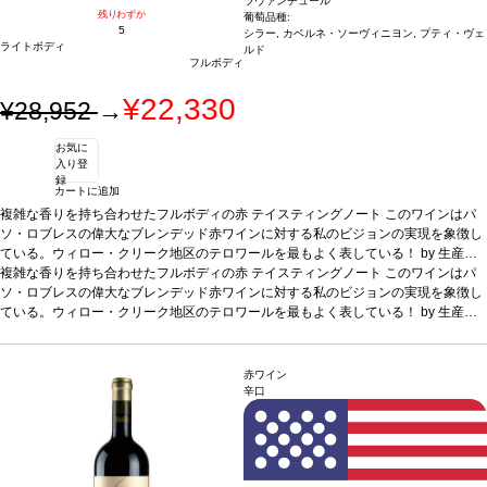
ラヴァンチュール
残りわずか
葡萄品種:
5
シラー, カベルネ・ソーヴィニヨン, プティ・ヴェ
ライトボディ
ルド
フルボディ
¥22,330
¥28,952
→
お気に
入り登
録
カートに追加
複雑な香りを持ち合わせたフルボディの赤
テイスティングノート
このワインはパ
ソ・ロブレスの偉大なブレンデッド赤ワインに対する私のビジョンの実現を象徴し
ている。ウィロー・クリーク地区のテロワールを最もよく表している！ by 生産者
ステファン・アセオ
*上記ヴィンテージが在庫切れの場合、価格が同様で在庫があれば自動的に次のヴ
複雑な香りを持ち合わせたフルボディの赤
葡萄品種
45% シラー、40% カベルネ・ソーヴィニヨン、15%
テイスティングノート
このワインはパ
プティ・ヴェルド
ィンテージに変更されます、ご了承ください。
ソ・ロブレスの偉大なブレンデッド赤ワインに対する私のビジョンの実現を象徴し
ている。ウィロー・クリーク地区のテロワールを最もよく表している！ by 生産者
ステファン・アセオ
*上記ヴィンテージが在庫切れの場合、価格が同様で在庫があれば自動的に次のヴ
葡萄品種
45% シラー、40% カベルネ・ソーヴィニヨン、15%
プティ・ヴェルド
ィンテージに変更されます、ご了承ください。
赤ワイン
辛口