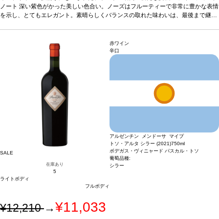
れる。
ノート
葡萄品種
深い紫色がかった美しい色合い。ノーズはフルーティーで非常に豊かな表情
80% メルロー、20% カベルネ・フラン
を示し、とてもエレガント。素晴らしくバランスの取れた味わいは、最後まで継ぎ
目無く続く。タンニンはたっぷりと感じ、とても滑らかで、柔らかい後味へと導か
れる。
葡萄品種
80% メルロー、20% カベルネ・フラン
赤ワイン
辛口
アルゼンチン メンドーサ マイプ
トソ・アルタ シラー (2021)
750ml
ボデガス・ヴィニャード パスカル・トソ
SALE
葡萄品種:
在庫あり
シラー
5
ライトボディ
フルボディ
¥11,033
¥12,210
→