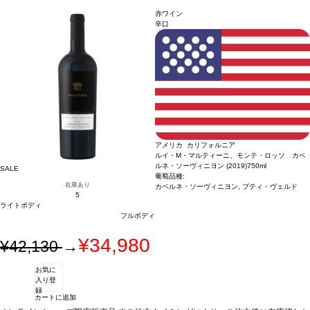
赤ワイン
辛口
アメリカ カリフォルニア
ルイ・M・マルティーニ、モンテ・ロッソ カベ
ルネ・ソーヴィニヨン (2019)
750ml
SALE
葡萄品種:
在庫あり
カベルネ・ソーヴィニヨン, プティ・ヴェルド
5
ライトボディ
フルボディ
¥34,980
¥42,130
→
お気に
入り登
録
カートに追加