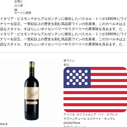
お気に
入り登
録
カートに追加
イタリア・ピエモンテからアルゼンチンに移住したパスカル・トソが1890年にワイ
ナリーを設立。一世紀以上の歴史を刻む高品質ワインの生産者。このカベルネは上
品なスタイル、すばらしいボイセンベリーやラズベリーの果実味を含みます。たっ
ぷりとしたバニラ、スパイス、チョコレートを示し、長く、しっかりとした後味。
*上記ヴィンテージが在庫切れの場合、価格が同様で在庫があれば自動的に次のヴ
イタリア・ピエモンテからアルゼンチンに移住したパスカル・トソが1890年にワイ
エレガントで複雑、甘いけれど一貫したタンニン。
ィンテージに変更されます、ご了承ください。
ナリーを設立。一世紀以上の歴史を刻む高品質ワインの生産者。このカベルネは上
テイスティングノート
エレガ
ントなスタイルを持つ一本。すばらしいボイセンベリーやラズベリーの果実味を感
品なスタイル、すばらしいボイセンベリーやラズベリーの果実味を含みます。たっ
じ、たっぷりとしたバニラ、スパイス、チョコレートを含む。長く、しっかりとし
ぷりとしたバニラ、スパイス、チョコレートを示し、長く、しっかりとした後味。
*上記ヴィンテージが在庫切れの場合、価格が同様で在庫があれば自動的に次のヴ
た後味に、エレガントで複雑な甘いタンニンが続く。
エレガントで複雑、甘いけれど一貫したタンニン。
ィンテージに変更されます、ご了承ください。
テイスティングノート
合う料理
パスタ、赤身肉、
エレガ
ラム、イタリアン、フランス産チーズなどと好相性
ントなスタイルを持つ一本。すばらしいボイセンベリーやラズベリーの果実味を感
葡萄品種
100% カベルネ・ソ
赤ワイン
ーヴィニヨン
じ、たっぷりとしたバニラ、スパイス、チョコレートを含む。長く、しっかりとし
辛口
た後味に、エレガントで複雑な甘いタンニンが続く。
合う料理
パスタ、赤身肉、
ラム、イタリアン、フランス産チーズなどと好相性
葡萄品種
100% カベルネ・ソ
ーヴィニヨン
アメリカ カリフォルニア パソ・ロブレス
ラヴァンチュール エステート・キュヴェ
(2018)
750ml
SALE