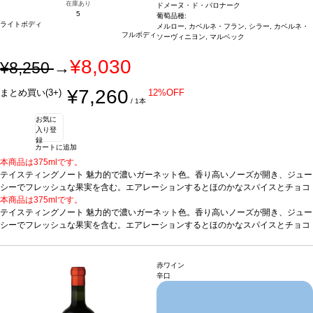
在庫あり
ドメーヌ・ド・バロナーク
5
葡萄品種:
ライトボディ
メルロー, カベルネ・フラン, シラー, カベルネ・
フルボディ
ソーヴィニヨン, マルベック
¥8,030
¥8,250
→
¥7,260
まとめ買い(3+)
12%OFF
/ 1本
お気に
入り登
録
カートに追加
本商品は375mlです。
テイスティングノート
魅力的で濃いガーネット色。香り高いノーズが開き、ジュー
シーでフレッシュな果実を含む。エアレーションするとほのかなスパイスとチョコ
レートのアロマが、ある種のジューシーさをもたらす。アタックはフレッシュでし
本商品は375mlです。
っかりした骨格を持ち、フルボディで濃厚なミッドパレットといっしょに、シルク
テイスティングノート
魅力的で濃いガーネット色。香り高いノーズが開き、ジュー
の様に滑らかなタンニンが続く。砕いたカシス、ココア、リコリスの風味に、素晴
シーでフレッシュな果実を含む。エアレーションするとほのかなスパイスとチョコ
らしく長い芳香が加わり、後味は驚く程長く、調和とバランが取れている。
レートのアロマが、ある種のジューシーさをもたらす。アタックはフレッシュでし
合う料
理
っかりした骨格を持ち、フルボディで濃厚なミッドパレットといっしょに、シルク
ラム、ジビエ、ストロングチーズなどと合う
葡萄品種
54% メルロー、22% カ
ベルネ・フラン、17% シラー、4% カベルネ・ソーヴィニヨン、3% マルベック
の様に滑らかなタンニンが続く。砕いたカシス、ココア、リコリスの風味に、素晴
赤ワイン
らしく長い芳香が加わり、後味は驚く程長く、調和とバランが取れている。
合う料
辛口
理
ラム、ジビエ、ストロングチーズなどと合う
葡萄品種
54% メルロー、22% カ
ベルネ・フラン、17% シラー、4% カベルネ・ソーヴィニヨン、3% マルベック