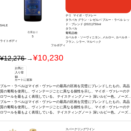
チリ マイポ・ヴァレー
タラパカ グラン・レゼルバ ブルー・ラベル レッ
ド・ブレンド (2021)
750ml
SALE
タラパカ
在庫あり
葡萄品種:
5
カベルネ・ソーヴィニヨン, メルロー, カベルネ・
ライトボディ
フラン, シラー, マルベック
フルボディ
¥10,230
¥12,276
→
お気に
入り登
録
カートに追加
ブルー・ラベルはマイポ・ヴァレーの最高の区画を完璧にブレンドしたもの。高品
質の葡萄を使用し、ヴィンテージごとに異なる個性を示し、マイポ・ヴァレーのテ
ロワールを最もよく表現している。
テイスティングノート
深いルビー色。ノーズ
は凝縮していて複雑さを示し、エレガントでフルーティ。イチゴやベリーのような
*本ヴィンテージが在庫切れの場合、在庫があり価格が同様の場合は自動的に次の
ブルー・ラベルはマイポ・ヴァレーの最高の区画を完璧にブレンドしたもの。高品
赤果実、カシス、ブラックベリー、プラムのような黒果実と、胡椒やディルのよう
ヴィンテージに変更されます、ご了承ください。
質の葡萄を使用し、ヴィンテージごとに異なる個性を示し、マイポ・ヴァレーのテ
なスパイスの幅広い芳醇な味わいを持つ。フルーティーで多様なアロマの後に、オ
ロワールを最もよく表現している。
テイスティングノート
深いルビー色。ノーズ
ーク樽熟成によるバニラ、ダークチョコレート、ココナッツの層が重なる。心地よ
は凝縮していて複雑さを示し、エレガントでフルーティ。イチゴやベリーのような
*本ヴィンテージが在庫切れの場合、在庫があり価格が同様の場合は自動的に次の
い酸味と繊細で均整のとれた骨格のあるタンニンが感じられる、爽やかな一本。チ
赤果実、カシス、ブラックベリー、プラムのような黒果実と、胡椒やディルのよう
ヴィンテージに変更されます、ご了承ください。
ェリーとチョコレートの風味に、エレガントでフレッシュな長い余韻の後味が続
なスパイスの幅広い芳醇な味わいを持つ。フルーティーで多様なアロマの後に、オ
スパークリングワイン