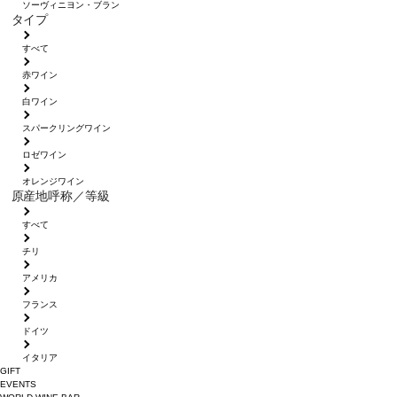
ソーヴィニヨン・ブラン
タイプ
すべて
赤ワイン
白ワイン
スパークリングワイン
ロゼワイン
オレンジワイン
原産地呼称／等級
すべて
チリ
アメリカ
フランス
ドイツ
イタリア
GIFT
EVENTS