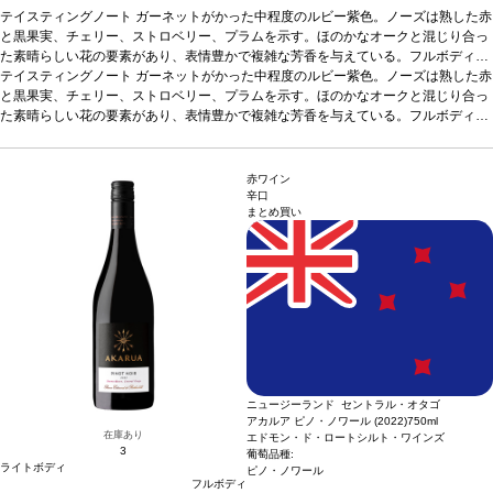
テイスティングノート
ガーネットがかった中程度のルビー紫色。ノーズは熟した赤
と黒果実、チェリー、ストロベリー、プラムを示す。ほのかなオークと混じり合っ
た素晴らしい花の要素があり、表情豊かで複雑な芳香を与えている。フルボディ
で、甘く熟したベリー類、スミレ、キノコ、トーストしたオークを伴う。味わいは
テイスティングノート
ガーネットがかった中程度のルビー紫色。ノーズは熟した赤
非常に長く複雑で、果実味と酸味のバランスが素晴らしい。見事な凝縮感を持ち、
と黒果実、チェリー、ストロベリー、プラムを示す。ほのかなオークと混じり合っ
滑らかで上質なタンニンをたっぷりと感じ、プラムを含む長い余韻が続く。
た素晴らしい花の要素があり、表情豊かで複雑な芳香を与えている。フルボディ
合う料
理
で、甘く熟したベリー類、スミレ、キノコ、トーストしたオークを伴う。味わいは
ローストしたラム、キノコ料理、甘味や酸味のある野菜料理
葡萄品種
ピノ・ノ
ワール
非常に長く複雑で、果実味と酸味のバランスが素晴らしい。見事な凝縮感を持ち、
認証
SWNZ認証
滑らかで上質なタンニンをたっぷりと感じ、プラムを含む長い余韻が続く。
合う料
赤ワイン
理
ローストしたラム、キノコ料理、甘味や酸味のある野菜料理
葡萄品種
ピノ・ノ
辛口
まとめ買い
ワール
認証
SWNZ認証
ニュージーランド セントラル・オタゴ
アカルア ピノ・ノワール (2022)
750ml
在庫あり
エドモン・ド・ロートシルト・ワインズ
3
葡萄品種:
ライトボディ
ピノ・ノワール
フルボディ