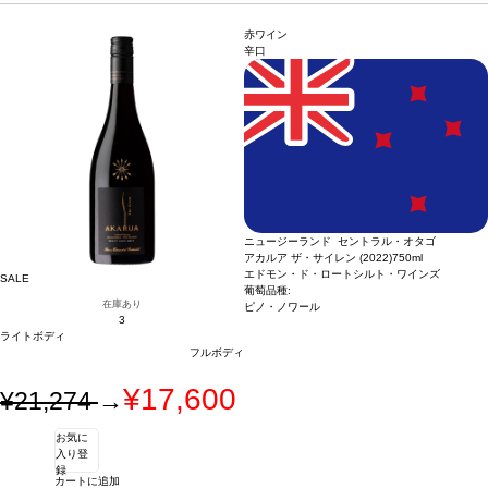
ロシェイロ、30% アラゴネス、30% トゥーリガ・ナショナル
*本ヴィンテージが在
庫切れの場合、在庫があり価格が同様の場合は自動的に次のヴィンテージに変更さ
赤ワイン
れます、ご了承ください。
辛口
ニュージーランド セントラル・オタゴ
アカルア ザ・サイレン (2022)
750ml
エドモン・ド・ロートシルト・ワインズ
SALE
葡萄品種:
在庫あり
ピノ・ノワール
3
ライトボディ
フルボディ
¥17,600
¥21,274
→
お気に
入り登
録
カートに追加