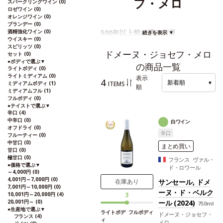
フ・メロ
スパークリングワイン
(0)
ロゼワイン
(0)
オレンジワイン
(0)
ブランデー
(0)
500年以上前に遡る起源
酒精強化ワイン
(0)
続きを表示 ▼
ウイスキー
(0)
スピリッツ
(0)
ドメーヌ・ジョセフ・メロは、サンセールに位置す
ドメーヌ・ジョセフ・メロ
セット
(0)
る歴史ある家族経営のドメーヌで、その起源は500
●
ボディで選ぶ
▼
年以上前に遡ります。1513年以来、そのノウハウ
の商品一覧
ライトボディ
(0)
は世代を超えて受け継がれています。中でも、ルイ
ライトミディアム
(0)
表示
14世のワインアドバイザーであったセザール・メ
4
新着順
▼
ITEMS
ミディアムボディ
(1)
ロは、その名声により、情熱的なワイン生産者の長
順
ミディアムフル
(1)
い王朝を発展させることができました。ジョセフ・
フルボディ
(0)
メロは長年にわたり、心地よく、エレガントで、テ
●
テイストで選ぶ
▼
ロワールがフィネスを持って表現されたワインを造
辛口
(4)
ることに取り組んできました。サントル・ロワール
中辛口
(0)
白ワイン
のこの素晴らしい地域に根ざしたドメーヌのワイン
オフドライ
(0)
は、旅をするのが好きで、世界中の味覚に出会うの
辛口
フルーティー
(0)
に適しています。
中甘口
(0)
まとめ買い
甘口
(0)
極甘口
(0)
フランス ヴァル・
●
価格で選ぶ
▼
ド・ロワール
～4,000円
(0)
4,001円～7,000円
(0)
サンセール, ドメ
在庫あり
7,001円～10,000円
(0)
ーヌ・ド・ベルク
10,001円～20,000円
(4)
3
20,001円～
(0)
ール (2024)
750ml
●
生産地で選ぶ
▼
ライトボデ
フルボディ
ドメーヌ・ジョセフ・
フランス
(4)
ィ
メロ