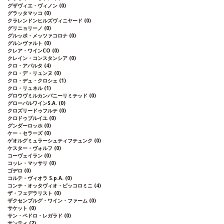
グザヴィエ・ヴィノン
(0)
グラッタマッコ
(0)
クラレンドンヒルズヴィニヤード
(0)
グリニョリーノ
(0)
グルッポ・メッツァコロナ
(0)
グルンヴァルト
(0)
クレア・ワインCO
(0)
クレイン・コンスタンシア
(0)
クロ・アパルタ
(4)
クロ・デ・リュンヌ
(0)
クロ・デュ・クロシェ
(1)
クロ・リュネル
(1)
グロウヴミルカンパニーリミテッド
(0)
グローバルワインS.A.
(0)
クロズリードゥフルテ
(0)
クロドゥブルイユ
(0)
グンダーロッホ
(0)
ケー・セラーズ
(0)
ゲオルグミュラーシュティフテュンク
(0)
ケスター・ヴォルフ
(0)
コーヴェイラン
(0)
コッレ・マッサリ
(0)
ゴデロ
(0)
コルテ・ヴィオラ S.p.A.
(0)
コンテ・オッタヴィオ・ピッコロミニ
(4)
ザ・フェデラリスト
(0)
ザクセンブルグ・ワイン・ファーム
(0)
サケット
(0)
サン・ペドロ・レガラド
(0)
サンティ
(2)