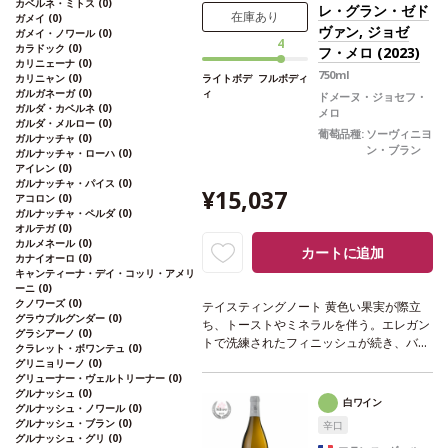
カベルネ・ミトス
(0)
レ・グラン・ゼド
環境に配慮したアプローチ
在庫切れの場合、在庫があり価格が同様の
在庫あり
ガメイ
(0)
ヴァン, ジョゼ
ガメイ・ノワール
(0)
場合は自動的に次のヴィンテージに変更さ
4
ジョセフ・メロは、持続可能な発展のために、環境
カラドック
(0)
フ・メロ (2023)
れます、ご了承ください。
に配慮したアプローチに取り組んでいます。2009
カリニェーナ
(0)
750ml
年にサントル・ロワール地方で初めて、環境マネジ
カリニャン
(0)
ライトボデ
フルボディ
メントシステムの国際規格であるISO14001の認証
ガルガネーガ
(0)
ィ
ドメーヌ・ジョセフ・
を取得し、2010年には持続可能な農業の資格を得
ガルダ・カベルネ
(0)
メロ
ました。2019年には「高環境価値認証HVE」を取
ガルダ・メルロー
(0)
葡萄品種:
ソーヴィニヨ
得。生物多様性の保護、植物衛生戦略、施肥管理、
ガルナッチャ
(0)
ン・ブラン
水資源管理という4つの環境テーマを中心に構築さ
ガルナッチャ・ローハ
(0)
れた自主的なアプローチを証明するものです。消費
アイレン
(0)
者の環境に対する関心に応えるため、環境マネジメ
ガルナッチャ・パイス
(0)
¥15,037
ントシステムに適用される基準です。これらの要素
アコロン
(0)
により、企業活動が環境に与える影響を評価し、管
ガルナッチャ・ペルダ
(0)
理することが可能になります。この分野の規模が大
オルテガ
(0)
きいので、質的なフォローアップを保証することが
カルメネール
(0)
カートに追加
できます。数多くのレストランや高級レストラン
カナイオーロ
(0)
で、ジョセフ・メロのワインが紹介されています。
キャンティーナ・デイ・コッリ・アメリ
最高のテーブルで供されるワインは、国際的に高い
ーニ
(0)
評価を受けています。
クノワーズ
(0)
テイスティングノート
黄色い果実が際立
グラウブルグンダー
(0)
ち、トーストやミネラルを伴う。エレガン
グラシアーノ
(0)
トで洗練されたフィニッシュが続き、バラ
クラレット・ボワンテュ
(0)
ンスは完璧。たっぷりとしたフィネスと美
グリニョリーノ
(0)
しいフレッシュさを表す、フルボディの美
グリューナー・ヴェルトリーナー
(0)
グルナッシュ
(0)
味しい一本。
合う料理
魚、シーフード、
白ワイン
グルナッシュ・ノワール
(0)
白身肉などと好相性
葡萄品種
ソーヴィニ
グルナッシュ・ブラン
(0)
辛口
ヨン・ブラン
認証
HVE3
*本ヴィンテージ
グルナッシュ・グリ
(0)