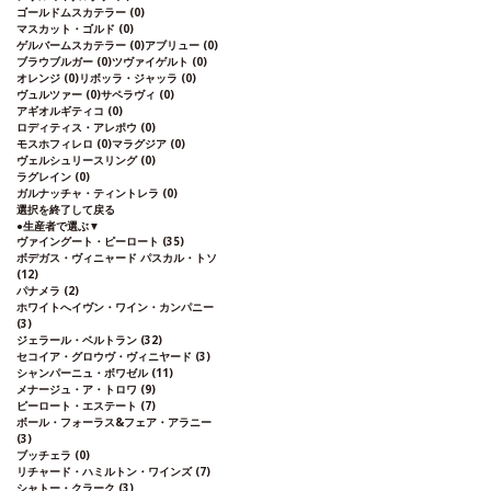
ゴールドムスカテラー
(0)
マスカット・ゴルド
(0)
ゲルバームスカテラー
(0)
アブリュー
(0)
ブラウブルガー
(0)
ツヴァイゲルト
(0)
オレンジ
(0)
リボッラ・ジャッラ
(0)
ヴュルツァー
(0)
サペラヴィ
(0)
アギオルギティコ
(0)
ロディティス・アレポウ
(0)
モスホフィレロ
(0)
マラグジア
(0)
ヴェルシュリースリング
(0)
ラグレイン
(0)
ガルナッチャ・ティントレラ
(0)
選択を終了して戻る
●
生産者で選ぶ
▼
ヴァイングート・ピーロート
(35)
ボデガス・ヴィニャード パスカル・トソ
(12)
パナメラ
(2)
ホワイトへイヴン・ワイン・カンパニー
(3)
ジェラール・ベルトラン
(32)
セコイア・グロウヴ・ヴィニヤード
(3)
シャンパーニュ・ボワゼル
(11)
メナージュ・ア・トロワ
(9)
ピーロート・エステート
(7)
ボール・フォーラス&フェア・アラニー
(3)
ブッチェラ
(0)
リチャード・ハミルトン・ワインズ
(7)
シャトー・クラーク
(3)