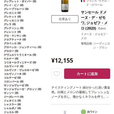
が在庫切れの場合、在庫があり価格が同様
フランス ヴァル・
クレアレット・ダイバー
(0)
ド・ロワール
の場合は自動的に次のヴィンテージに変更
グレイ・ピノ
(0)
グレープフルーツ
(0)
されます、ご了承ください。
サンセール ドメ
グレカニコ
(0)
グレケット
(0)
ーヌ・デ・ゼモ
在庫あり
グレッカニコ
(0)
ワ, ジョゼフ・メ
グレラ
(0)
ロ (2023)
グレナッシュ
(0)
750ml
クレレット
(0)
ドメーヌ・ジョセフ・
グロ・マンサン
(0)
メロ
クロアティーナ
(0)
グロペッロ
(0)
葡萄品種:
ソーヴィニヨ
グロペッロ・ジェンティーレ
(0)
ン・ブラン
グロロー
(0)
ゲヴュルツトラミネール
(0)
¥12,155
ケルナー
(0)
コリオールヴィニヤーズ
(0)
コルヴィーナ
(0)
コルヴィナ・ヴェロネーゼ
(0)
カートに追加
コルヴィノーネ
(0)
コルテーゼ
(0)
コロンバール
(0)
サンジョヴェーゼ
(0)
テイスティングノート
緑がかった淡い黄金
サンジョヴェーゼ・グロッソ
(0)
色。白桃とメロンの凝縮してフレッシュな
サンソー
(0)
ノーズを示し、微かなミネラルを伴う。エ
ジーガレーベ
(0)
ジェネリコ
(0)
レガントで滑らかな味わいは、アロマの複
シャスラー
(0)
雑さとミネラルを併せ持つ。エレガンスと
シャルボノ
(0)
高い精度が完璧なバランスをもたらし、長
白ワイン
ジュエル
(0)