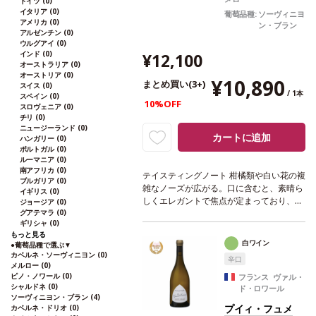
ドイツ
(0)
イタリア
(0)
葡萄品種:
ソーヴィニヨ
アメリカ
(0)
サントル・ヴァル・ド・ロワールに
ン・ブラン
アルゼンチン
(0)
8 つのアペラシオン
ウルグアイ
(0)
インド
(0)
¥12,100
大地、葡萄の樹、気候、そして人間の間の自然なバ
オーストラリア
(0)
ランスを常に追求し、毎年、彼らのアペラシオンの
オーストリア
(0)
¥10,890
まとめ買い(3+)
豊かさが表現された特別なワインを生産していま
スイス
(0)
/ 1本
す。ジョセフ・メロは、サントル・ヴァル・ド・ロ
スペイン
(0)
10%OFF
ワールの 8 つのアペラシオン（サンセール、 メヌ
スロヴェニア
(0)
トゥー・サロン、プイィ・フュメ、プイィ・シュー
チリ
(0)
ル・ロワール、カンシー、ルイィ、コトー・デュ・
ニュージーランド
(0)
カートに追加
ジエンノワ、シャトーメイヤン）に葡萄畑を所有し
ハンガリー
(0)
ています。プイィ・フュメの泥炭質の土壌でも、サ
ポルトガル
(0)
ンセールの火打石質の土壌でも、カンシーやルイィ
ルーマニア
(0)
の砂利質の土壌でも、彼らのチームは年間を通じて
南アフリカ
(0)
テイスティングノート
柑橘類や白い花の複
葡萄樹の品質向上を保証するために働いています。
ブルガリア
(0)
雑なノーズが広がる。口に含むと、素晴ら
イギリス
(0)
しくエレガントで焦点が定まっており、開
ジョージア
(0)
グアテマラ
(0)
くとしっかりとしたミネラルも感じられ
ギリシャ
(0)
る。凝縮した余韻のフィニッシュが続き、
もっと見る
塩味と柑橘系果実の含みが残る。
合う料理
白ワイン
●
葡萄品種で選ぶ
▼
スズキ、ヒラメのグリル、カレーやエビの
カベルネ・ソーヴィニヨン
(0)
辛口
リゾット、ソテーしたラングスティーヌ、
メルロー
(0)
ピノ・ノワール
(0)
チーズ（地元産クロタン・ド・シャヴィニ
フランス ヴァル・
シャルドネ
(0)
ド・ロワール
ョル、熟成コンテ）などと好相性。
葡萄品
ソーヴィニヨン・ブラン
(4)
種
ソーヴィニヨン・ブラン 100%
認証
サ
プイィ・フュメ
カベルネ・ドリオ
(0)
スティナブルHVE認証
*本ヴィンテージが