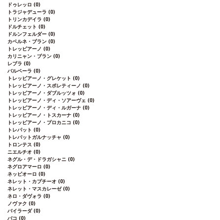
う。エレガントなミネラルが口中に広が
ドゥレッロ
(0)
トラジャデューラ
(0)
り、ベルガモットやレモンのような柑橘系
トリンカデイラ
(0)
のアロマが漂う。美しい塩味がワインにフ
ドルチェット
(0)
レッシュさを与えている。
合う料理
シー
ドルンフェルダー
(0)
フードの盛り合わせ、貝類、魚のグリル、
カベルネ・ブラン
(0)
クロタン・ド・シャヴィニョルなどロワー
トレッビアーノ
(0)
カリニャン・ブラン
(0)
ルの特産チーズなどと好相性
葡萄品種
ソ
レブラ
(0)
ーヴィニヨン・ブラン
認証
エコサート
バルベーラ
(0)
トレッビアーノ・グレケット
(0)
トレッビアーノ・スポレティーノ
(0)
トレッビアーノ・ダブルッツォ
(0)
トレッビアーノ・ディ・ソアーヴェ
(0)
トレッビアーノ・ディ・ルガーナ
(0)
トレッビアーノ・トスカーナ
(0)
トレッビアーノ・プロカニコ
(0)
トレパット
(0)
トレパットガルナッチャ
(0)
トロンテス
(0)
ニエルチオ
(0)
ネグル・デ・ドラガシャニ
(0)
ネグロアマーロ
(0)
ネッビオーロ
(0)
ネレット・カプチーオ
(0)
ネレット・マスカレーゼ
(0)
ネロ・ダヴォラ
(0)
ノヴァク
(0)
バイラーダ
(0)
バコ
(0)