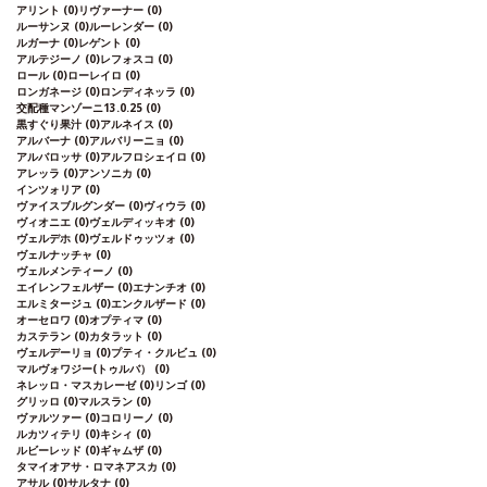
アリント
(0)
リヴァーナー
(0)
ルーサンヌ
(0)
ルーレンダー
(0)
ルガーナ
(0)
レゲント
(0)
アルテジーノ
(0)
レフォスコ
(0)
ロール
(0)
ローレイロ
(0)
ロンガネージ
(0)
ロンディネッラ
(0)
交配種マンゾーニ13.0.25
(0)
黒すぐり果汁
(0)
アルネイス
(0)
アルバーナ
(0)
アルバリーニョ
(0)
アルバロッサ
(0)
アルフロシェイロ
(0)
アレッラ
(0)
アンソニカ
(0)
インツォリア
(0)
ヴァイスブルグンダー
(0)
ヴィウラ
(0)
ヴィオニエ
(0)
ヴェルディッキオ
(0)
ヴェルデホ
(0)
ヴェルドゥッツォ
(0)
ヴェルナッチャ
(0)
ヴェルメンティーノ
(0)
エイレンフェルザー
(0)
エナンチオ
(0)
エルミタージュ
(0)
エンクルザード
(0)
オーセロワ
(0)
オプティマ
(0)
カステラン
(0)
カタラット
(0)
ヴェルデーリョ
(0)
プティ・クルビュ
(0)
マルヴォワジー(トゥルバ）
(0)
ネレッロ・マスカレーゼ
(0)
リンゴ
(0)
グリッロ
(0)
マルスラン
(0)
ヴァルツァー
(0)
コロリーノ
(0)
ルカツィテリ
(0)
キシィ
(0)
ルビーレッド
(0)
ギャムザ
(0)
タマイオアサ・ロマネアスカ
(0)
アサル
(0)
サルタナ
(0)