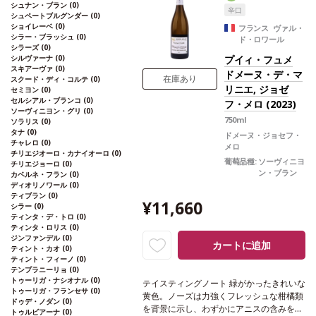
い余韻のフィニッシュを支える。
合う料理
シュナン・ブラン
(0)
辛口
シーフードの盛り合わせ、貝類、魚のグリ
シュペートブルグンダー
(0)
ショイレーベ
(0)
ル、クロタン・ド・シャヴィニョルなどロ
フランス ヴァル・
シラー・ブラッシュ
(0)
ド・ロワール
ワールの特産チーズなどと好相性
葡萄品種
シラーズ
(0)
ソーヴィニヨン・ブラン
認証
エコサート
シルヴァーナ
(0)
プイィ・フュメ
*本ヴィンテージが在庫切れの場合、在庫
スキアーヴァ
(0)
ドメーヌ・デ・マ
があり価格が同様の場合は自動的に次のヴ
在庫あり
スクード・ディ・コルテ
(0)
リニエ, ジョゼ
セミヨン
(0)
ィンテージに変更されます、ご了承くださ
セルシアル・ブランコ
(0)
フ・メロ (2023)
い。
ソーヴィニヨン・グリ
(0)
750ml
ソラリス
(0)
タナ
(0)
ドメーヌ・ジョセフ・
チャレロ
(0)
メロ
チリエジオーロ・カナイオーロ
(0)
葡萄品種:
ソーヴィニヨ
チリエジョーロ
(0)
ン・ブラン
カベルネ・フラン
(0)
ディオリノワール
(0)
ティブラン
(0)
¥11,660
シラー
(0)
ティンタ・デ・トロ
(0)
ティンタ・ロリス
(0)
ジンファンデル
(0)
カートに追加
ティント・カオ
(0)
ティント・フィーノ
(0)
テンプラニーリョ
(0)
トゥーリガ・ナシオナル
(0)
テイスティングノート
緑がかったきれいな
トゥーリガ・フランセサ
(0)
黄色。ノーズは力強くフレッシュな柑橘類
ドゥデ・ノダン
(0)
を背景に示し、わずかにアニスの含みを伴
トゥルビアーナ
(0)