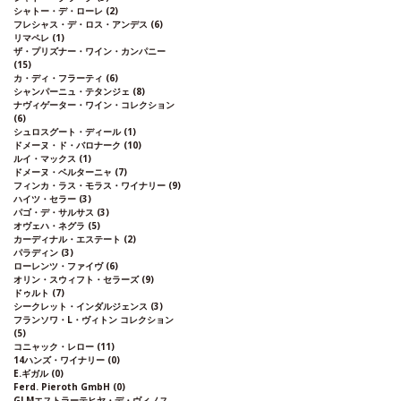
シャトー・デ・ローレ
(2)
フレシャス・デ・ロス・アンデス
(6)
リマペレ
(1)
ザ・プリズナー・ワイン・カンパニー
(15)
カ・ディ・フラーティ
(6)
シャンパーニュ・テタンジェ
(8)
ナヴィゲーター・ワイン・コレクション
(6)
シュロスグート・ディール
(1)
ドメーヌ・ド・バロナーク
(10)
ルイ・マックス
(1)
ドメーヌ・ベルターニャ
(7)
フィンカ・ラス・モラス・ワイナリー
(9)
ハイツ・セラー
(3)
パゴ・デ・サルサス
(3)
オヴェハ・ネグラ
(5)
カーディナル・エステート
(2)
パラディン
(3)
ローレンツ・ファイヴ
(6)
オリン・スウィフト・セラーズ
(9)
ドゥルト
(7)
シークレット・インダルジェンス
(3)
フランソワ・L・ヴィトン コレクション
(5)
コニャック・レロー
(11)
14ハンズ・ワイナリー
(0)
E.ギガル
(0)
Ferd. Pieroth GmbH
(0)
GLMエストラーテヒヤ・デ・ヴィノス