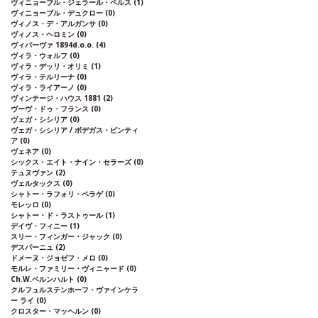
ヴィニョーブル・ジェラール・ペルス
(1)
ヴィニョーブル・デュクロー
(0)
ヴィノス・デ・アルガンサ
(0)
ヴィノス・ヘロミン
(0)
ヴィパーヴァ 1894d.o.o.
(4)
ヴィラ・ウォルフ
(0)
ヴィラ・デッリ・オリミ
(1)
ヴィラ・テルリーナ
(0)
ヴィラ・ライアーノ
(0)
ヴィンテージ・ハウス 1881
(2)
ヴーヴ・ドゥ・フランス
(0)
ヴェガ・シシリア
(0)
ヴェガ・シシリア / ボデガス・ピンティ
ア
(0)
ヴェネア
(0)
シックス・エイト・ナイン・セラーズ
(0)
テュヌヴァン
(2)
ヴェルタックス
(0)
シャトー・ラフォリ・ペラゲ
(0)
モレッロ
(0)
シャトー・ド・ラストゥール
(1)
デイヴ・フィニー
(1)
スリー・フィンガー・ジャック
(0)
デスパーニュ
(2)
ドメーヌ・ジョゼフ・メロ
(0)
モルレ・ファミリー・ヴィニャード
(0)
Ch.W.ベルンハルト
(0)
クルフュルステンホーフ・ヴァインケラ
ー ライ
(0)
クロスター・マッヘルン
(0)