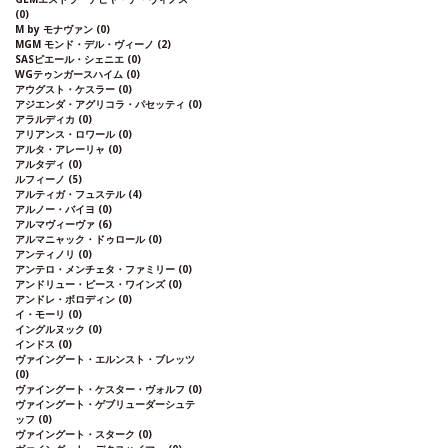
(0)
M by モナヴァン
(0)
MGM モンド・デル・ヴィーノ
(2)
SASピエール・シェニエ
(0)
WGテゥンガースハイム
(0)
アウグスト・ケスラー
(0)
アジエンダ・アグリコラ・パセッティ
(0)
アラルディカ
(0)
アリアンス・ロワール
(0)
アルタ・アレーリャ
(0)
アルタディ
(0)
ルフィーノ
(5)
アルティガ・フュステル
(4)
アルノー・バイヨ
(0)
アルマヴィーヴァ
(6)
アルマニャック・ドゥロール
(0)
アンティノリ
(0)
アンテロ・メンチェタ・ファミリー
(0)
アンドリュー・ピース・ワインズ
(0)
アンドレ・ボロディン
(0)
イ・モーリ
(0)
イングルヌック
(0)
インドス
(0)
ヴァイングート・エルンスト・ブレッツ
(0)
ヴァイングート・ケスター・ヴォルフ
(0)
ヴァイングート・ゲブリューダーシュテ
ッフ
(0)
ヴァイングート・スターク
(0)