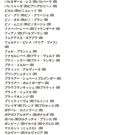
バルタザール・レス
(0)
バルベーラ
(0)
パレリャーダ
(0)
ピアンデロリーノ
(0)
ビカル
(0)
ピニョレット
(0)
ピノ・グリ
(0)
ピノ・グリージョ
(0)
ピノ・ネロ
(0)
ピノ・ブラン
(0)
ピノ・ムニエ
(0)
ピノタージュ
(0)
ファーバーレーベ
(0)
ファランギーナ
(0)
フィアノ
(0)
ブールブーラン
(0)
フェテアスカ・ネアグラ
(0)
フェルナン・ピレス（マリア・ゴメス）
(0)
フォル・ブランシュ
(0)
フクセルレーベ
(0)
プティ・ヴェルド
(0)
プティ・シラー
(0)
プティ・マンサン
(0)
プティ・メルロー
(0)
プティット・アルヴィーヌ
(0)
プフングシュタット
(0)
ブラウアー・シュペートブルグンダー
(0)
ブラウアー・ポルトギーザー
(0)
ブラウフランキッシュ
(0)
ブラケット
(0)
ブラック・ミュスカ
(0)
ブラッドオレンジ
(0)
プリミティーヴォ
(0)
フルミント
(0)
フレイザ
(0)
ブレンド
(0)
プロセッコ
(0)
ポデーレ・カストラーニ
(0)
ボデガスアルタディ
(0)
ボナルダ
(0)
ボバル
(0)
ガルナッチャ・ブランカ
(0)
ボンビーノ
(0)
マカベオ
(0)
マズエロ
(0)
マスカット（ミュスカ）
(0)
マルヴァー
(0)
マルヴァジア
(0)