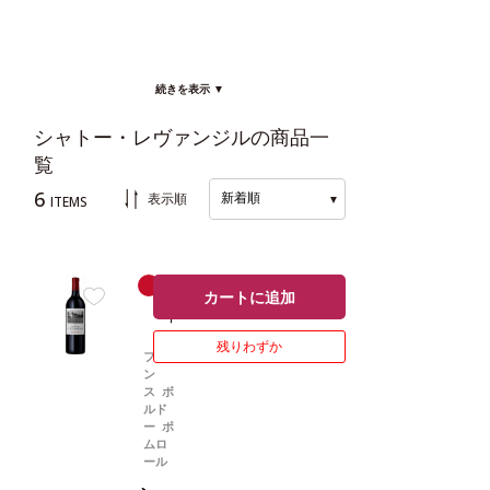
続きを表示 ▼
シャトー・レヴァンジルの商品一
覧
6
新着順
表示順
▼
ITEMS
赤
辛口
カートに追加
ワ
イ
ン
残りわずか
フラ
ン
ス ボ
ルド
ー ポ
ムロ
ール