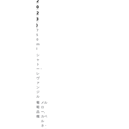
2
0
2
3
)
7
5
0
m
l
シ
ャ
ト
ー・
レ
ヴ
ァ
ン
ジ
ル
葡
メル
萄
ロ
品
ー,
種:
カベ
ル
ネ・