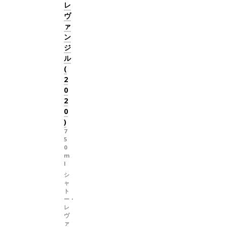
レ
ヴ
ァ
ン
ジ
ル
(
2
0
2
0
)
7
5
0
m
l
シ
ャ
ト
ー・
レ
ヴ
ァ