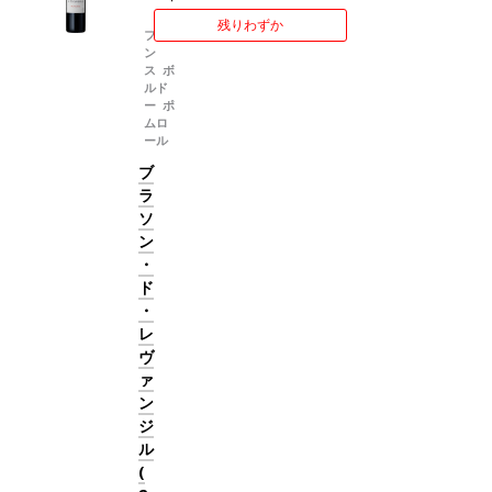
続き、素晴らしく滑らかなタンニ
ン
残りわずか
ンで締めくくられる。高い熟成の
フラ
ポテンシャルが感じられる逸品。
ン
葡萄品種
メルロー 78%、カベル
ス ボ
ネ・フラン 21%、カベルネ・ソー
ルド
ー ポ
ヴィニヨン 1%
ムロ
ール
ブ
ラ
ソ
ン
・
ド
・
レ
ヴ
ァ
ン
ジ
ル
(