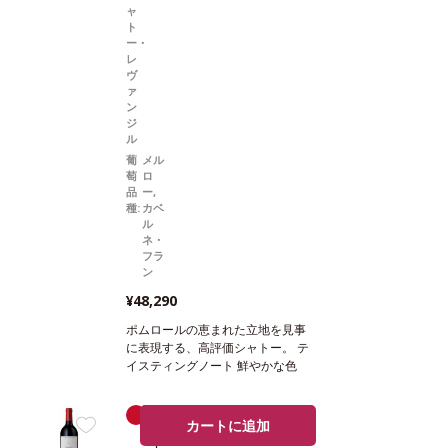
ャ
ト
ー・
レ
ヴ
ァ
ン
ジ
ル
葡
メル
萄
ロ
品
ー,
種:
カベ
ル
ネ・
フラ
ン
¥48,290
ポムロールの恵まれた立地を見事
に表現する、高評価シャトー。
テ
イスティングノート
鮮やかな色
調。魅力的なノーズは、シーダー
の含みとほのかなスミレを伴う。
赤
辛口
口に含むと、甘いスパイスが優雅
カートに追加
ワ
に広がり、焼き栗のニュアンスが
イ