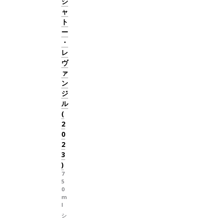
シ
ャ
ト
ー
・
レ
ヴ
ァ
ン
ジ
ル
(
2
0
2
3
)
7
5
0
m
l
シ