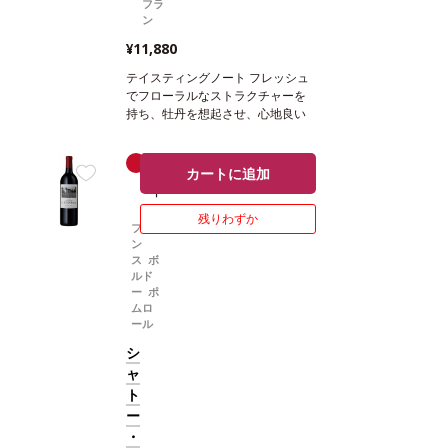
フラ
ン
¥11,880
テイスティングノート
フレッシュ
でフローラルなストラクチャーを
持ち、牡丹を想起させ、心地良い
ノーズが広がる。しなやかで軽や
かな味わいに魅了され、ポムロー
赤
辛口
ルらしさを感じる。ホップを含む
カートに追加
ワ
余韻は、繊細な骨格に素晴らしい
イ
複雑さをもたらしている。
葡萄品
ン
残りわずか
種
メルロー 95％、カベルネ・フラ
フラ
ン 5％
ン
ス ボ
ルド
ー ポ
ムロ
ール
シ
ャ
ト
ー
・