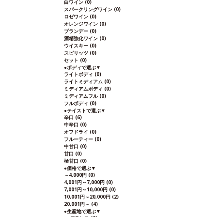
白ワイン
(0)
スパークリングワイン
(0)
ロゼワイン
(0)
オレンジワイン
(0)
ブランデー
(0)
酒精強化ワイン
(0)
ウイスキー
(0)
スピリッツ
(0)
セット
(0)
●
ボディで選ぶ
▼
ライトボディ
(0)
ライトミディアム
(0)
ミディアムボディ
(0)
ミディアムフル
(0)
フルボディ
(0)
●
テイストで選ぶ
▼
辛口
(6)
中辛口
(0)
オフドライ
(0)
フルーティー
(0)
中甘口
(0)
甘口
(0)
極甘口
(0)
●
価格で選ぶ
▼
～4,000円
(0)
4,001円～7,000円
(0)
7,001円～10,000円
(0)
10,001円～20,000円
(2)
20,001円～
(4)
●
生産地で選ぶ
▼