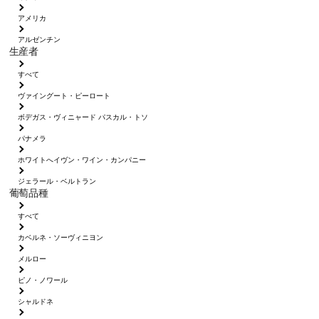
アメリカ
アルゼンチン
生産者
すべて
ヴァイングート・ピーロート
ボデガス・ヴィニャード パスカル・トソ
パナメラ
ホワイトへイヴン・ワイン・カンパニー
ジェラール・ベルトラン
葡萄品種
すべて
カベルネ・ソーヴィニヨン
メルロー
ピノ・ノワール
シャルドネ