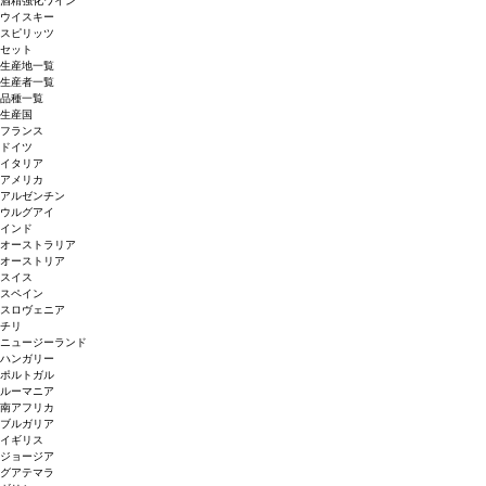
酒精強化ワイン
ウイスキー
スピリッツ
セット
生産地一覧
生産者一覧
品種一覧
生産国
フランス
ドイツ
イタリア
アメリカ
アルゼンチン
ウルグアイ
インド
オーストラリア
オーストリア
スイス
スペイン
スロヴェニア
チリ
ニュージーランド
ハンガリー
ポルトガル
ルーマニア
南アフリカ
ブルガリア
イギリス
ジョージア
グアテマラ