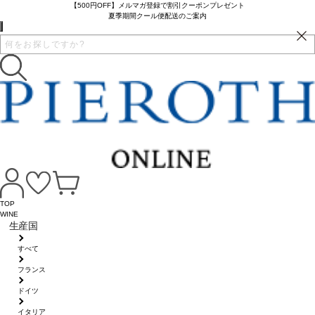
【500円OFF】メルマガ登録で割引クーポンプレゼント
夏季期間クール便配送のご案内
TOP
WINE
生産国
すべて
フランス
ドイツ
イタリア