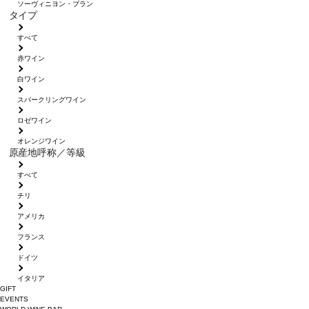
ソーヴィニヨン・ブラン
タイプ
すべて
赤ワイン
白ワイン
スパークリングワイン
ロゼワイン
オレンジワイン
原産地呼称／等級
すべて
チリ
アメリカ
フランス
ドイツ
イタリア
GIFT
EVENTS