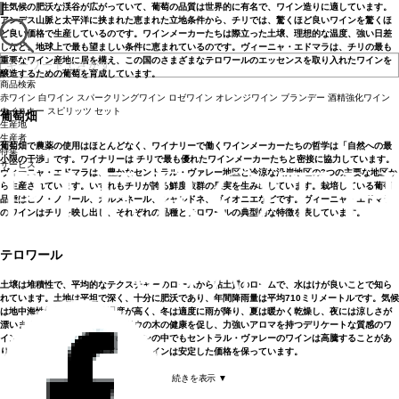
性気候の肥沃な渓谷が広がっていて、葡萄の品質は世界的に有名で、ワイン造りに適しています。
アンデス山脈と太平洋に挟まれた恵まれた立地条件から、チリでは、驚くほど良いワインを驚くほ
ど良い価格で生産しているのです。ワインメーカーたちは際立った土壌、理想的な温度、強い日差
しなど、地球上で最も望ましい条件に恵まれているのです。ヴィーニャ・エドマラは、チリの最も
重要なワイン産地に居を構え、この国のさまざまなテロワールのエッセンスを取り入れたワインを
醸造するための葡萄を育成しています。
商品検索
赤ワイン
白ワイン
スパークリングワイン
ロゼワイン
オレンジワイン
ブランデー
酒精強化ワイン
ウイスキー
スピリッツ
セット
葡萄畑
生産地
生産者
葡萄畑で農薬の使用はほとんどなく、ワイナリーで働くワインメーカーたちの哲学は「自然への最
特集
小限の干渉」です。ワイナリーは チリで最も優れたワインメーカーたちと密接に協力しています。
サービス
ヴィーニャ・エドマラは、豊かなセントラル・ヴァレー地区と冷涼な沿岸地区の2つの主要な地区か
ら生産されています。いずれもチリが誇る鮮度抜群の果実を生み出しています。栽培している葡萄
品種はピノ・ノワール、カルメネール、シャルドネ、ヴィオニエなどです。ヴィーニャ・エドマラ
のワインはチリを映し出し、それぞれの品種とテロワールの典型的な特徴を表しています。
テロワール
土壌は堆積性で、平均的なテクスチャーのロームから粘土質のロームで、水はけが良いことで知ら
れています。土地は平坦で深く、十分に肥沃であり、年間降雨量は平均710ミリメートルです。気候
は地中海性気候で、比較的湿度が高く、冬は適度に雨が降り、夏は暖かく乾燥し、夜には涼しさが
漂います。このような条件がブドウの木の健康を促し、力強いアロマを持つデリケートな質感のワ
インを生み出すのです。チリのワインの中でもセントラル・ヴァレーのワインは高騰することがあ
りますが、ヴィーニャ・エドマラのワインは安定した価格を保っています。
続きを表示 ▼