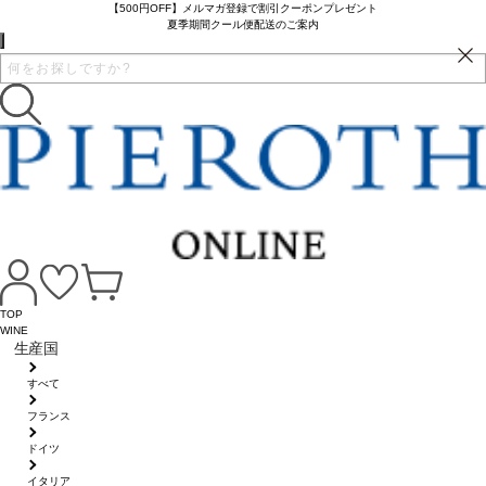
【500円OFF】メルマガ登録で割引クーポンプレゼント
夏季期間クール便配送のご案内
TOP
WINE
生産国
すべて
フランス
ドイツ
イタリア