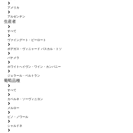
アメリカ
アルゼンチン
生産者
すべて
ヴァイングート・ピーロート
ボデガス・ヴィニャード パスカル・トソ
パナメラ
ホワイトへイヴン・ワイン・カンパニー
ジェラール・ベルトラン
葡萄品種
すべて
カベルネ・ソーヴィニヨン
メルロー
ピノ・ノワール
シャルドネ