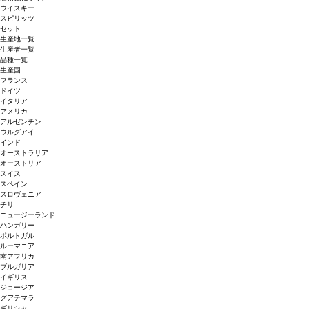
ウイスキー
スピリッツ
セット
生産地一覧
生産者一覧
品種一覧
生産国
フランス
ドイツ
イタリア
アメリカ
アルゼンチン
ウルグアイ
インド
オーストラリア
オーストリア
スイス
スペイン
スロヴェニア
チリ
ニュージーランド
ハンガリー
ポルトガル
ルーマニア
南アフリカ
ブルガリア
イギリス
ジョージア
グアテマラ
ギリシャ