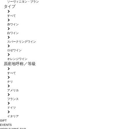
ソーヴィニヨン・ブラン
タイプ
すべて
赤ワイン
白ワイン
スパークリングワイン
ロゼワイン
オレンジワイン
原産地呼称／等級
すべて
チリ
アメリカ
フランス
ドイツ
イタリア
GIFT
EVENTS