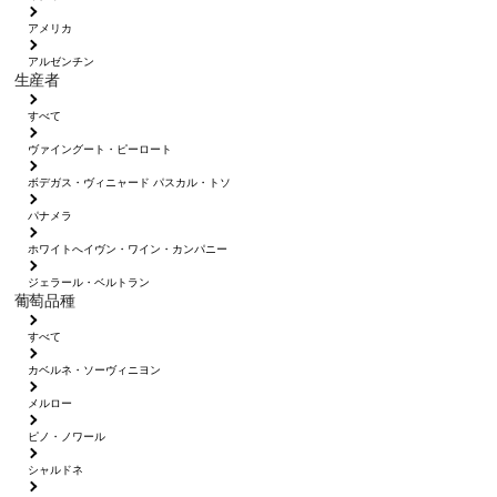
アメリカ
アルゼンチン
生産者
すべて
ヴァイングート・ピーロート
ボデガス・ヴィニャード パスカル・トソ
パナメラ
ホワイトへイヴン・ワイン・カンパニー
ジェラール・ベルトラン
葡萄品種
すべて
カベルネ・ソーヴィニヨン
メルロー
ピノ・ノワール
シャルドネ