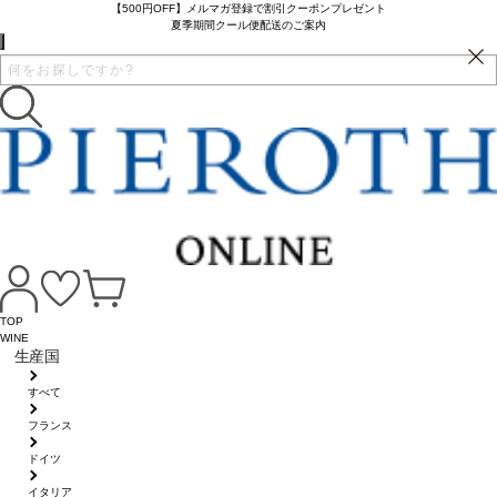
【500円OFF】メルマガ登録で割引クーポンプレゼント
夏季期間クール便配送のご案内
TOP
WINE
生産国
すべて
フランス
ドイツ
イタリア