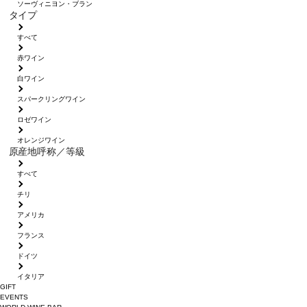
ソーヴィニヨン・ブラン
タイプ
すべて
赤ワイン
白ワイン
スパークリングワイン
ロゼワイン
オレンジワイン
原産地呼称／等級
すべて
チリ
アメリカ
フランス
ドイツ
イタリア
GIFT
EVENTS