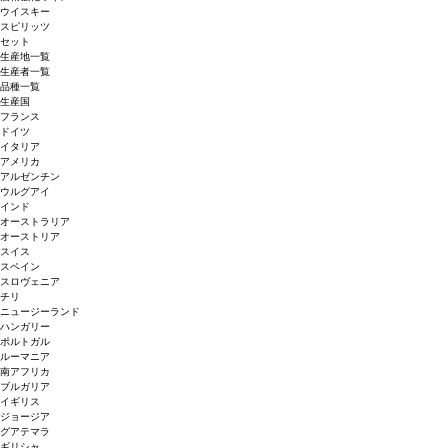
ウイスキー
スピリッツ
セット
生産地一覧
生産者一覧
品種一覧
生産国
フランス
ドイツ
イタリア
アメリカ
アルゼンチン
ウルグアイ
インド
オーストラリア
オーストリア
スイス
スペイン
スロヴェニア
チリ
ニュージーランド
ハンガリー
ポルトガル
ルーマニア
南アフリカ
ブルガリア
イギリス
ジョージア
グアテマラ
ギリシャ