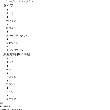
ソーヴィニヨン・ブラン
タイプ
すべて
赤ワイン
白ワイン
スパークリングワイン
ロゼワイン
オレンジワイン
原産地呼称／等級
すべて
チリ
アメリカ
フランス
ドイツ
イタリア
GIFT
EVENTS