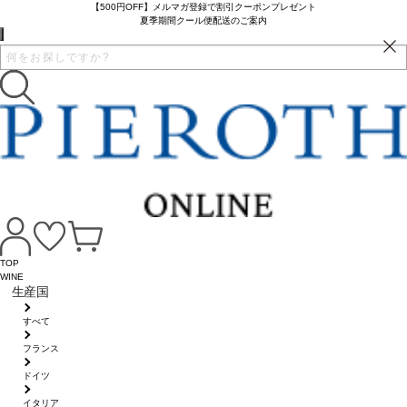
【500円OFF】メルマガ登録で割引クーポンプレゼント
夏季期間クール便配送のご案内
TOP
WINE
生産国
すべて
フランス
ドイツ
イタリア