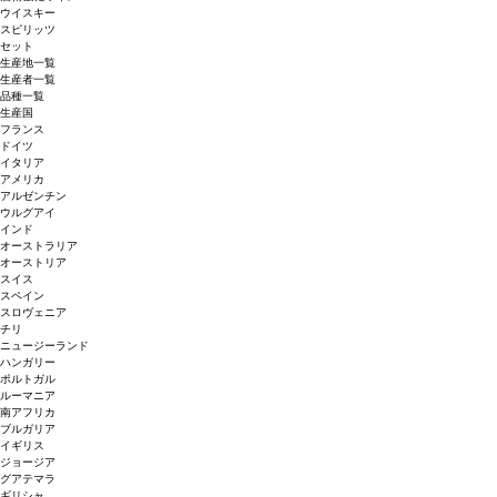
ウイスキー
スピリッツ
セット
生産地一覧
生産者一覧
品種一覧
生産国
フランス
ドイツ
イタリア
アメリカ
アルゼンチン
ウルグアイ
インド
オーストラリア
オーストリア
スイス
スペイン
スロヴェニア
チリ
ニュージーランド
ハンガリー
ポルトガル
ルーマニア
南アフリカ
ブルガリア
イギリス
ジョージア
グアテマラ
ギリシャ