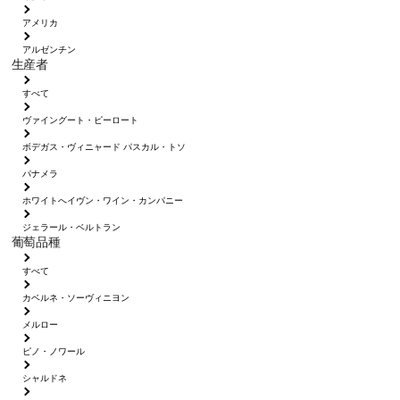
アメリカ
アルゼンチン
生産者
すべて
ヴァイングート・ピーロート
ボデガス・ヴィニャード パスカル・トソ
パナメラ
ホワイトへイヴン・ワイン・カンパニー
ジェラール・ベルトラン
葡萄品種
すべて
カベルネ・ソーヴィニヨン
メルロー
ピノ・ノワール
シャルドネ