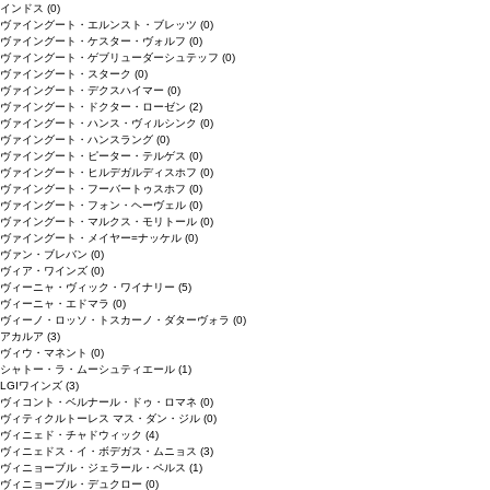
インドス
(0)
ヴァイングート・エルンスト・ブレッツ
(0)
ヴァイングート・ケスター・ヴォルフ
(0)
ヴァイングート・ゲブリューダーシュテッフ
(0)
ヴァイングート・スターク
(0)
ヴァイングート・デクスハイマー
(0)
ヴァイングート・ドクター・ローゼン
(2)
ヴァイングート・ハンス・ヴィルシンク
(0)
ヴァイングート・ハンスラング
(0)
ヴァイングート・ピーター・テルゲス
(0)
ヴァイングート・ヒルデガルディスホフ
(0)
ヴァイングート・フーバートゥスホフ
(0)
ヴァイングート・フォン・ヘーヴェル
(0)
ヴァイングート・マルクス・モリトール
(0)
ヴァイングート・メイヤー=ナッケル
(0)
ヴァン・ブレバン
(0)
ヴィア・ワインズ
(0)
ヴィーニャ・ヴィック・ワイナリー
(5)
ヴィーニャ・エドマラ
(0)
ヴィーノ・ロッソ・トスカーノ・ダターヴォラ
(0)
アカルア
(3)
ヴィウ・マネント
(0)
シャトー・ラ・ムーシュティエール
(1)
LGIワインズ
(3)
ヴィコント・ベルナール・ドゥ・ロマネ
(0)
ヴィティクルトーレス マス・ダン・ジル
(0)
ヴィニェド・チャドウィック
(4)
ヴィニェドス・イ・ボデガス・ムニョス
(3)
ヴィニョーブル・ジェラール・ペルス
(1)
ヴィニョーブル・デュクロー
(0)