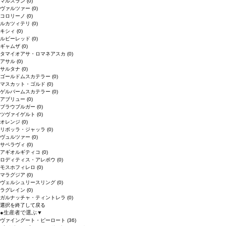
マルスラン
(0)
ヴァルツァー
(0)
コロリーノ
(0)
ルカツィテリ
(0)
キシィ
(0)
ルビーレッド
(0)
ギャムザ
(0)
タマイオアサ・ロマネアスカ
(0)
アサル
(0)
サルタナ
(0)
ゴールドムスカテラー
(0)
マスカット・ゴルド
(0)
ゲルバームスカテラー
(0)
アブリュー
(0)
ブラウブルガー
(0)
ツヴァイゲルト
(0)
オレンジ
(0)
リボッラ・ジャッラ
(0)
ヴュルツァー
(0)
サペラヴィ
(0)
アギオルギティコ
(0)
ロディティス・アレポウ
(0)
モスホフィレロ
(0)
マラグジア
(0)
ヴェルシュリースリング
(0)
ラグレイン
(0)
ガルナッチャ・ティントレラ
(0)
選択を終了して戻る
●
生産者で選ぶ
▼
ヴァイングート・ピーロート
(36)