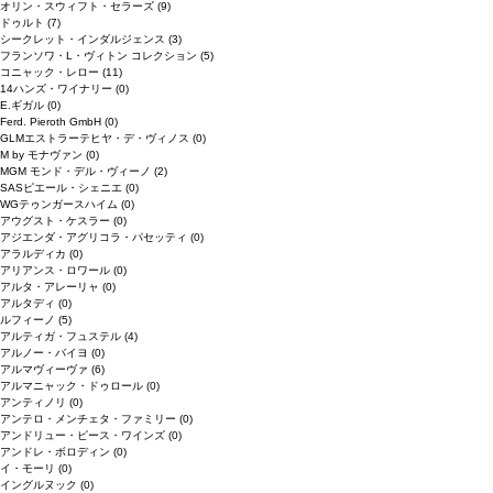
オリン・スウィフト・セラーズ
(9)
ドゥルト
(7)
シークレット・インダルジェンス
(3)
フランソワ・L・ヴィトン コレクション
(5)
コニャック・レロー
(11)
14ハンズ・ワイナリー
(0)
E.ギガル
(0)
Ferd. Pieroth GmbH
(0)
GLMエストラーテヒヤ・デ・ヴィノス
(0)
M by モナヴァン
(0)
MGM モンド・デル・ヴィーノ
(2)
SASピエール・シェニエ
(0)
WGテゥンガースハイム
(0)
アウグスト・ケスラー
(0)
アジエンダ・アグリコラ・パセッティ
(0)
アラルディカ
(0)
アリアンス・ロワール
(0)
アルタ・アレーリャ
(0)
アルタディ
(0)
ルフィーノ
(5)
アルティガ・フュステル
(4)
アルノー・バイヨ
(0)
アルマヴィーヴァ
(6)
アルマニャック・ドゥロール
(0)
アンティノリ
(0)
アンテロ・メンチェタ・ファミリー
(0)
アンドリュー・ピース・ワインズ
(0)
アンドレ・ボロディン
(0)
イ・モーリ
(0)
イングルヌック
(0)