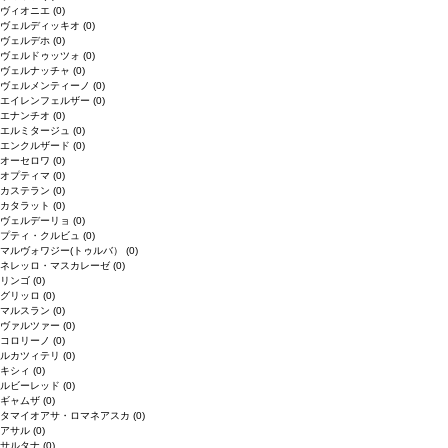
ヴィオニエ
(0)
ヴェルディッキオ
(0)
ヴェルデホ
(0)
ヴェルドゥッツォ
(0)
ヴェルナッチャ
(0)
ヴェルメンティーノ
(0)
エイレンフェルザー
(0)
エナンチオ
(0)
エルミタージュ
(0)
エンクルザード
(0)
オーセロワ
(0)
オプティマ
(0)
カステラン
(0)
カタラット
(0)
ヴェルデーリョ
(0)
プティ・クルビュ
(0)
マルヴォワジー(トゥルバ）
(0)
ネレッロ・マスカレーゼ
(0)
リンゴ
(0)
グリッロ
(0)
マルスラン
(0)
ヴァルツァー
(0)
コロリーノ
(0)
ルカツィテリ
(0)
キシィ
(0)
ルビーレッド
(0)
ギャムザ
(0)
タマイオアサ・ロマネアスカ
(0)
アサル
(0)
サルタナ
(0)