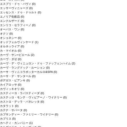
エスプリ・ドゥ・パヴィ
(0)
エッサーヴィニャーズ
(0)
エッセンス・ドゥ・ドゥルト
(0)
エノリア化粧品
(0)
エンクルザード
(0)
エンリコ・セラフィーノ
(0)
オーパス・ワン
(0)
オクソ
(0)
オショネシー
(0)
オッドフェルヴィンヤード
(1)
オルネッライア
(0)
カ・マイオル
(0)
カーヴ・サン=ピエール
(2)
カーヴ・ダゼ
(0)
カーヴ・デ・ヴィニュロン・ドゥ・ファッフェンハイム
(2)
カーヴ・ラングドック・ルーション
(0)
カーサ・ヴィニコラボッターカルロ&SPA
(0)
カーサ・デ・サンタール
(0)
ボデガス・ビアンキ
(0)
カイアロッサ
(0)
カヴィッキオリ
(0)
カスティーヨ・ラバスティーダ
(0)
カステッロ・モンテ・ヴィビアーノ・ワイナリー
(0)
カストロ・デッラ・パネレッタ
(0)
カタラット
(0)
カテナ・サパータ
(0)
カプサンディー・ファミリー・ワイナリー
(0)
カブリス
(5)
カヘティ・カンパニー
(1)