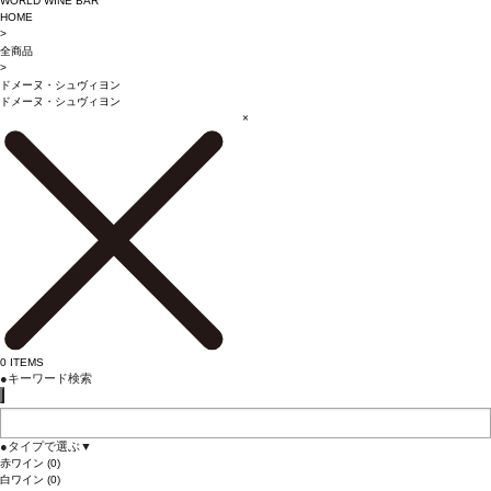
WORLD WINE BAR
HOME
>
全商品
>
ドメーヌ・シュヴィヨン
ドメーヌ・シュヴィヨン
×
0
ITEMS
●
キーワード検索
●
タイプで選ぶ
▼
赤ワイン
(0)
白ワイン
(0)