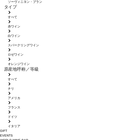
ソーヴィニヨン・ブラン
タイプ
すべて
赤ワイン
白ワイン
スパークリングワイン
ロゼワイン
オレンジワイン
原産地呼称／等級
すべて
チリ
アメリカ
フランス
ドイツ
イタリア
GIFT
EVENTS