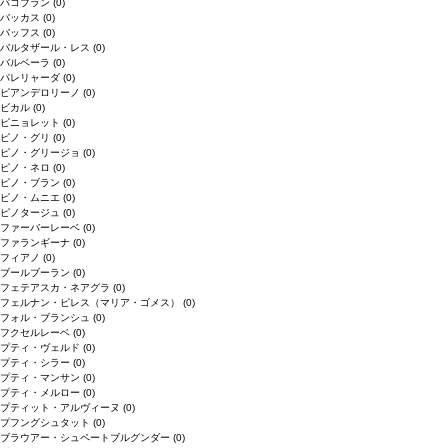
バコブラン
(0)
バッカス
(0)
バッフス
(0)
バルタザール・レス
(0)
バルベーラ
(0)
パレリャーダ
(0)
ピアンデロリーノ
(0)
ビカル
(0)
ピニョレット
(0)
ピノ・グリ
(0)
ピノ・グリージョ
(0)
ピノ・ネロ
(0)
ピノ・ブラン
(0)
ピノ・ムニエ
(0)
ピノタージュ
(0)
ファーバーレーベ
(0)
ファランギーナ
(0)
フィアノ
(0)
ブールブーラン
(0)
フェテアスカ・ネアグラ
(0)
フェルナン・ピレス（マリア・ゴメス）
(0)
フォル・ブランシュ
(0)
フクセルレーベ
(0)
プティ・ヴェルド
(0)
プティ・シラー
(0)
プティ・マンサン
(0)
プティ・メルロー
(0)
プティット・アルヴィーヌ
(0)
プフングシュタット
(0)
ブラウアー・シュペートブルグンダー
(0)