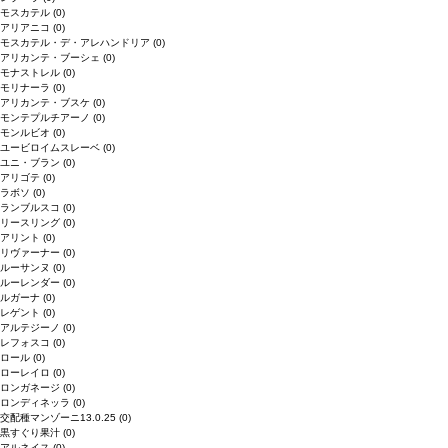
モスカテル
(0)
アリアニコ
(0)
モスカテル・デ・アレハンドリア
(0)
アリカンテ・ブーシェ
(0)
モナストレル
(0)
モリナーラ
(0)
アリカンテ・ブスケ
(0)
モンテプルチアーノ
(0)
モンルビオ
(0)
ユービロイムスレーベ
(0)
ユニ・ブラン
(0)
アリゴテ
(0)
ラボソ
(0)
ランブルスコ
(0)
リースリング
(0)
アリント
(0)
リヴァーナー
(0)
ルーサンヌ
(0)
ルーレンダー
(0)
ルガーナ
(0)
レゲント
(0)
アルテジーノ
(0)
レフォスコ
(0)
ロール
(0)
ローレイロ
(0)
ロンガネージ
(0)
ロンディネッラ
(0)
交配種マンゾーニ13.0.25
(0)
黒すぐり果汁
(0)
アルネイス
(0)