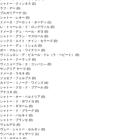
シャトー・クィンタス
(2)
ラフ・デー
(0)
ブルガリアーナ
(1)
シャトー・レオー
(0)
ドメーヌ・ブーロット・オーディ
(1)
レ・トゥーレル・ド・ロングヴィル
(0)
ドメーヌ・デュ・ペール・ギヨ
(0)
シャトー・グラン・マズロール
(0)
シックス・エイト・ナイン・セラーズ
(0)
シャトー・デュ・ミシェル
(0)
ボー・マルシェ・ワイナリー
(0)
ヴィニュロン・デ・ピエール・ドレ（ラ・ペピート）
(0)
シャトー・クーラック
(0)
ヴィニョーブル・エ・コンパニ―
(0)
サングリア ヤーゴ
(0)
ドメーヌ・ラモネ
(0)
ジョセフ・フェルプス
(0)
カイリー・ミノーグ・ワインズ
(4)
シャトー・クロ・ド・ブアール
(0)
アナコタ
(2)
シャトー・オー・ペルドリア
(0)
シャトー・ド・ボワイヨ
(0)
シャトー・ギヨーム
(0)
シャトー・ド・ブラーグ
(0)
シャトー・パルネイ
(0)
シャトー・プランセ
(0)
ヴェルデロ
(0)
ヴュー・シャトー・セルタン
(0)
ウンベルト・チェザーリ
(1)
エゴ・ボデカス
(0)