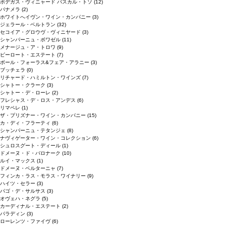
ボデガス・ヴィニャード パスカル・トソ
(12)
パナメラ
(2)
ホワイトへイヴン・ワイン・カンパニー
(3)
ジェラール・ベルトラン
(32)
セコイア・グロウヴ・ヴィニヤード
(3)
シャンパーニュ・ボワゼル
(11)
メナージュ・ア・トロワ
(9)
ピーロート・エステート
(7)
ボール・フォーラス&フェア・アラニー
(3)
ブッチェラ
(0)
リチャード・ハミルトン・ワインズ
(7)
シャトー・クラーク
(3)
シャトー・デ・ローレ
(2)
フレシャス・デ・ロス・アンデス
(6)
リマペレ
(1)
ザ・プリズナー・ワイン・カンパニー
(15)
カ・ディ・フラーティ
(6)
シャンパーニュ・テタンジェ
(8)
ナヴィゲーター・ワイン・コレクション
(6)
シュロスグート・ディール
(1)
ドメーヌ・ド・バロナーク
(10)
ルイ・マックス
(1)
ドメーヌ・ベルターニャ
(7)
フィンカ・ラス・モラス・ワイナリー
(9)
ハイツ・セラー
(3)
パゴ・デ・サルサス
(3)
オヴェハ・ネグラ
(5)
カーディナル・エステート
(2)
パラディン
(3)
ローレンツ・ファイヴ
(6)