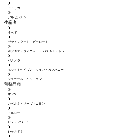
アメリカ
アルゼンチン
生産者
すべて
ヴァイングート・ピーロート
ボデガス・ヴィニャード パスカル・トソ
パナメラ
ホワイトへイヴン・ワイン・カンパニー
ジェラール・ベルトラン
葡萄品種
すべて
カベルネ・ソーヴィニヨン
メルロー
ピノ・ノワール
シャルドネ