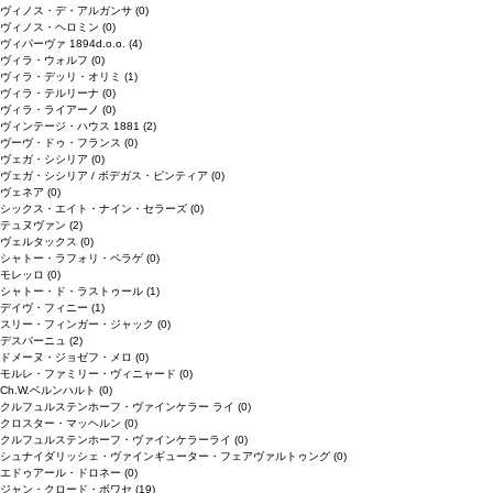
ヴィノス・デ・アルガンサ
(0)
ヴィノス・ヘロミン
(0)
ヴィパーヴァ 1894d.o.o.
(4)
ヴィラ・ウォルフ
(0)
ヴィラ・デッリ・オリミ
(1)
ヴィラ・テルリーナ
(0)
ヴィラ・ライアーノ
(0)
ヴィンテージ・ハウス 1881
(2)
ヴーヴ・ドゥ・フランス
(0)
ヴェガ・シシリア
(0)
ヴェガ・シシリア / ボデガス・ピンティア
(0)
ヴェネア
(0)
シックス・エイト・ナイン・セラーズ
(0)
テュヌヴァン
(2)
ヴェルタックス
(0)
シャトー・ラフォリ・ペラゲ
(0)
モレッロ
(0)
シャトー・ド・ラストゥール
(1)
デイヴ・フィニー
(1)
スリー・フィンガー・ジャック
(0)
デスパーニュ
(2)
ドメーヌ・ジョゼフ・メロ
(0)
モルレ・ファミリー・ヴィニャード
(0)
Ch.W.ベルンハルト
(0)
クルフュルステンホーフ・ヴァインケラー ライ
(0)
クロスター・マッヘルン
(0)
クルフュルステンホーフ・ヴァインケラーライ
(0)
シュナイダリッシェ・ヴァインギューター・フェアヴァルトゥング
(0)
エドゥアール・ドロネー
(0)
ジャン・クロード・ボワセ
(19)