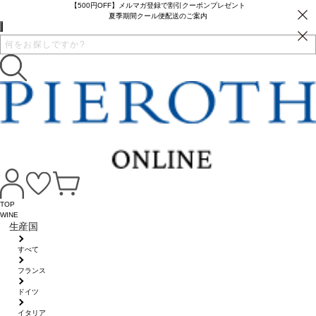
【500円OFF】メルマガ登録で割引クーポンプレゼント
夏季期間クール便配送のご案内
TOP
WINE
生産国
すべて
フランス
ドイツ
イタリア