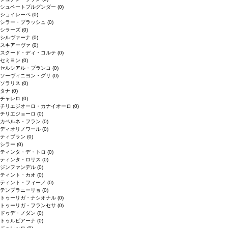
シュペートブルグンダー
(0)
ショイレーベ
(0)
シラー・ブラッシュ
(0)
シラーズ
(0)
シルヴァーナ
(0)
スキアーヴァ
(0)
スクード・ディ・コルテ
(0)
セミヨン
(0)
セルシアル・ブランコ
(0)
ソーヴィニヨン・グリ
(0)
ソラリス
(0)
タナ
(0)
チャレロ
(0)
チリエジオーロ・カナイオーロ
(0)
チリエジョーロ
(0)
カベルネ・フラン
(0)
ディオリノワール
(0)
ティブラン
(0)
シラー
(0)
ティンタ・デ・トロ
(0)
ティンタ・ロリス
(0)
ジンファンデル
(0)
ティント・カオ
(0)
ティント・フィーノ
(0)
テンプラニーリョ
(0)
トゥーリガ・ナシオナル
(0)
トゥーリガ・フランセサ
(0)
ドゥデ・ノダン
(0)
トゥルビアーナ
(0)