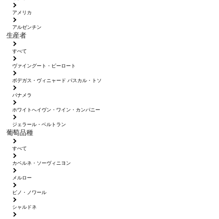
アメリカ
アルゼンチン
生産者
すべて
ヴァイングート・ピーロート
ボデガス・ヴィニャード パスカル・トソ
パナメラ
ホワイトへイヴン・ワイン・カンパニー
ジェラール・ベルトラン
葡萄品種
すべて
カベルネ・ソーヴィニヨン
メルロー
ピノ・ノワール
シャルドネ