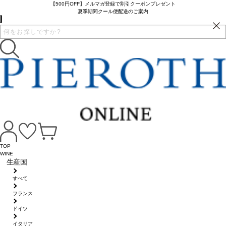
【500円OFF】メルマガ登録で割引クーポンプレゼント
夏季期間クール便配送のご案内
TOP
WINE
生産国
すべて
フランス
ドイツ
イタリア