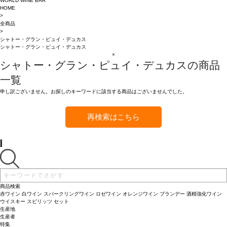
WORLD WINE BAR
HOME
>
全商品
>
シャトー・グラン・ピュイ・デュカス
シャトー・グラン・ピュイ・デュカス
×
シャトー・グラン・ピュイ・デュカスの商品
一覧
申し訳ございません。お探しのキーワードに該当する商品はございませんでした。
再検索はこちら
商品検索
赤ワイン
白ワイン
スパークリングワイン
ロゼワイン
オレンジワイン
ブランデー
酒精強化ワイン
ウイスキー
スピリッツ
セット
生産地
生産者
特集