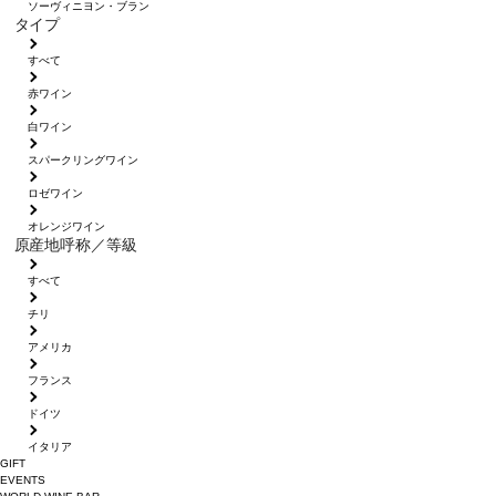
ソーヴィニヨン・ブラン
タイプ
すべて
赤ワイン
白ワイン
スパークリングワイン
ロゼワイン
オレンジワイン
原産地呼称／等級
すべて
チリ
アメリカ
フランス
ドイツ
イタリア
GIFT
EVENTS