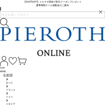
【500円OFF】メルマガ登録で割引クーポンプレゼント
夏季期間クール便配送のご案内
TOP
WINE
生産国
すべて
フランス
ドイツ
イタリア