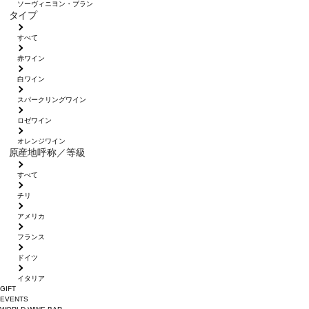
ソーヴィニヨン・ブラン
タイプ
すべて
赤ワイン
白ワイン
スパークリングワイン
ロゼワイン
オレンジワイン
原産地呼称／等級
すべて
チリ
アメリカ
フランス
ドイツ
イタリア
GIFT
EVENTS