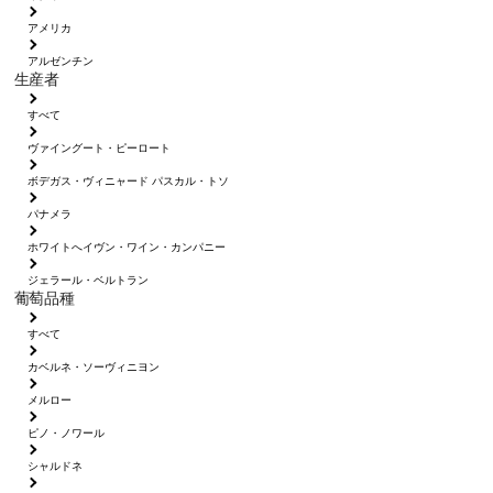
アメリカ
アルゼンチン
生産者
すべて
ヴァイングート・ピーロート
ボデガス・ヴィニャード パスカル・トソ
パナメラ
ホワイトへイヴン・ワイン・カンパニー
ジェラール・ベルトラン
葡萄品種
すべて
カベルネ・ソーヴィニヨン
メルロー
ピノ・ノワール
シャルドネ