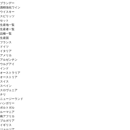
ブランデー
酒精強化ワイン
ウイスキー
スピリッツ
セット
生産地一覧
生産者一覧
品種一覧
生産国
フランス
ドイツ
イタリア
アメリカ
アルゼンチン
ウルグアイ
インド
オーストラリア
オーストリア
スイス
スペイン
スロヴェニア
チリ
ニュージーランド
ハンガリー
ポルトガル
ルーマニア
南アフリカ
ブルガリア
イギリス
ジョージア