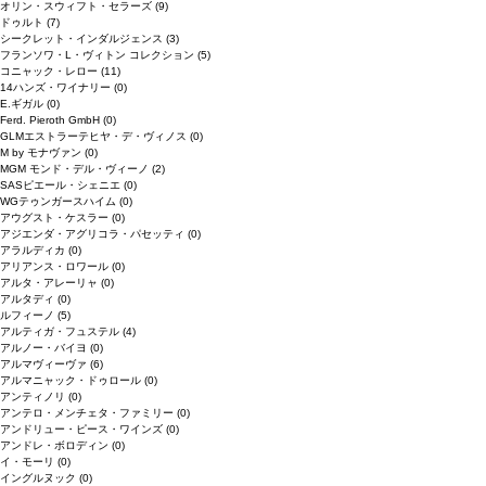
オリン・スウィフト・セラーズ
(9)
ドゥルト
(7)
シークレット・インダルジェンス
(3)
フランソワ・L・ヴィトン コレクション
(5)
コニャック・レロー
(11)
14ハンズ・ワイナリー
(0)
E.ギガル
(0)
Ferd. Pieroth GmbH
(0)
GLMエストラーテヒヤ・デ・ヴィノス
(0)
M by モナヴァン
(0)
MGM モンド・デル・ヴィーノ
(2)
SASピエール・シェニエ
(0)
WGテゥンガースハイム
(0)
アウグスト・ケスラー
(0)
アジエンダ・アグリコラ・パセッティ
(0)
アラルディカ
(0)
アリアンス・ロワール
(0)
アルタ・アレーリャ
(0)
アルタディ
(0)
ルフィーノ
(5)
アルティガ・フュステル
(4)
アルノー・バイヨ
(0)
アルマヴィーヴァ
(6)
アルマニャック・ドゥロール
(0)
アンティノリ
(0)
アンテロ・メンチェタ・ファミリー
(0)
アンドリュー・ピース・ワインズ
(0)
アンドレ・ボロディン
(0)
イ・モーリ
(0)
イングルヌック
(0)