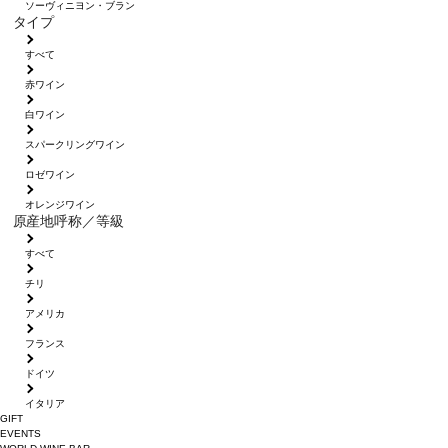
ソーヴィニヨン・ブラン
タイプ
すべて
赤ワイン
白ワイン
スパークリングワイン
ロゼワイン
オレンジワイン
原産地呼称／等級
すべて
チリ
アメリカ
フランス
ドイツ
イタリア
GIFT
EVENTS