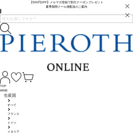
【500円OFF】メルマガ登録で割引クーポンプレゼント
夏季期間クール便配送のご案内
TOP
WINE
生産国
すべて
フランス
ドイツ
イタリア