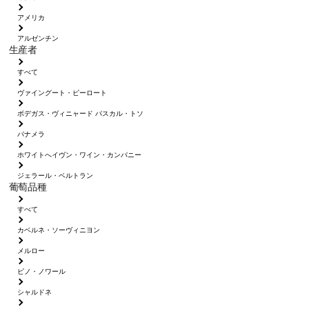
アメリカ
アルゼンチン
生産者
すべて
ヴァイングート・ピーロート
ボデガス・ヴィニャード パスカル・トソ
パナメラ
ホワイトへイヴン・ワイン・カンパニー
ジェラール・ベルトラン
葡萄品種
すべて
カベルネ・ソーヴィニヨン
メルロー
ピノ・ノワール
シャルドネ