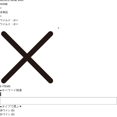
WORLD WINE BAR
HOME
>
全商品
>
ワイルド・ポー
ワイルド・ポー
×
0
ITEMS
●
キーワード検索
●
タイプで選ぶ
▼
赤ワイン
(0)
白ワイン
(0)