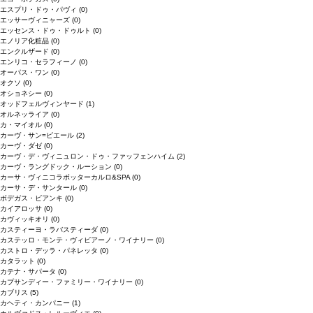
エスプリ・ドゥ・パヴィ
(0)
エッサーヴィニャーズ
(0)
エッセンス・ドゥ・ドゥルト
(0)
エノリア化粧品
(0)
エンクルザード
(0)
エンリコ・セラフィーノ
(0)
オーパス・ワン
(0)
オクソ
(0)
オショネシー
(0)
オッドフェルヴィンヤード
(1)
オルネッライア
(0)
カ・マイオル
(0)
カーヴ・サン=ピエール
(2)
カーヴ・ダゼ
(0)
カーヴ・デ・ヴィニュロン・ドゥ・ファッフェンハイム
(2)
カーヴ・ラングドック・ルーション
(0)
カーサ・ヴィニコラボッターカルロ&SPA
(0)
カーサ・デ・サンタール
(0)
ボデガス・ビアンキ
(0)
カイアロッサ
(0)
カヴィッキオリ
(0)
カスティーヨ・ラバスティーダ
(0)
カステッロ・モンテ・ヴィビアーノ・ワイナリー
(0)
カストロ・デッラ・パネレッタ
(0)
カタラット
(0)
カテナ・サパータ
(0)
カプサンディー・ファミリー・ワイナリー
(0)
カブリス
(5)
カヘティ・カンパニー
(1)