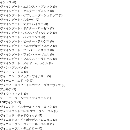
インドス
(0)
ヴァイングート・エルンスト・ブレッツ
(0)
ヴァイングート・ケスター・ヴォルフ
(0)
ヴァイングート・ゲブリューダーシュテッフ
(0)
ヴァイングート・スターク
(0)
ヴァイングート・デクスハイマー
(0)
ヴァイングート・ドクター・ローゼン
(2)
ヴァイングート・ハンス・ヴィルシンク
(0)
ヴァイングート・ハンスラング
(0)
ヴァイングート・ピーター・テルゲス
(0)
ヴァイングート・ヒルデガルディスホフ
(0)
ヴァイングート・フーバートゥスホフ
(0)
ヴァイングート・フォン・ヘーヴェル
(0)
ヴァイングート・マルクス・モリトール
(0)
ヴァイングート・メイヤー=ナッケル
(0)
ヴァン・ブレバン
(0)
ヴィア・ワインズ
(0)
ヴィーニャ・ヴィック・ワイナリー
(5)
ヴィーニャ・エドマラ
(0)
ヴィーノ・ロッソ・トスカーノ・ダターヴォラ
(0)
アカルア
(3)
ヴィウ・マネント
(0)
シャトー・ラ・ムーシュティエール
(1)
LGIワインズ
(3)
ヴィコント・ベルナール・ドゥ・ロマネ
(0)
ヴィティクルトーレス マス・ダン・ジル
(0)
ヴィニェド・チャドウィック
(4)
ヴィニェドス・イ・ボデガス・ムニョス
(3)
ヴィニョーブル・ジェラール・ペルス
(1)
ヴィニョーブル・デュクロー
(0)