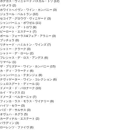
ボデガス・ヴィニャード パスカル・トソ
(12)
パナメラ
(2)
ホワイトへイヴン・ワイン・カンパニー
(3)
ジェラール・ベルトラン
(32)
セコイア・グロウヴ・ヴィニヤード
(3)
シャンパーニュ・ボワゼル
(11)
メナージュ・ア・トロワ
(9)
ピーロート・エステート
(7)
ボール・フォーラス&フェア・アラニー
(3)
ブッチェラ
(0)
リチャード・ハミルトン・ワインズ
(7)
シャトー・クラーク
(3)
シャトー・デ・ローレ
(2)
フレシャス・デ・ロス・アンデス
(6)
リマペレ
(1)
ザ・プリズナー・ワイン・カンパニー
(15)
カ・ディ・フラーティ
(6)
シャンパーニュ・テタンジェ
(8)
ナヴィゲーター・ワイン・コレクション
(6)
シュロスグート・ディール
(1)
ドメーヌ・ド・バロナーク
(10)
ルイ・マックス
(1)
ドメーヌ・ベルターニャ
(7)
フィンカ・ラス・モラス・ワイナリー
(9)
ハイツ・セラー
(3)
パゴ・デ・サルサス
(3)
オヴェハ・ネグラ
(5)
カーディナル・エステート
(2)
パラディン
(3)
ローレンツ・ファイヴ
(6)