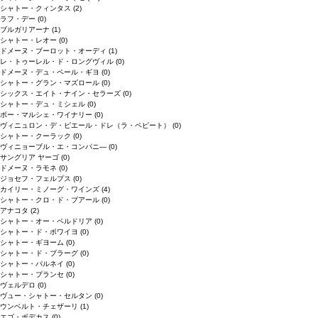
シャトー・クィンタス
(2)
ラフ・デー
(0)
ブルガリアーナ
(1)
シャトー・レオー
(0)
ドメーヌ・ブーロット・オーディ
(1)
レ・トゥーレル・ド・ロングヴィル
(0)
ドメーヌ・デュ・ペール・ギヨ
(0)
シャトー・グラン・マズロール
(0)
シックス・エイト・ナイン・セラーズ
(0)
シャトー・デュ・ミシェル
(0)
ボー・マルシェ・ワイナリー
(0)
ヴィニュロン・デ・ピエール・ドレ（ラ・ペピート）
(0)
シャトー・クーラック
(0)
ヴィニョーブル・エ・コンパニ―
(0)
サングリア ヤーゴ
(0)
ドメーヌ・ラモネ
(0)
ジョセフ・フェルプス
(0)
カイリー・ミノーグ・ワインズ
(4)
シャトー・クロ・ド・ブアール
(0)
アナコタ
(2)
シャトー・オー・ペルドリア
(0)
シャトー・ド・ボワイヨ
(0)
シャトー・ギヨーム
(0)
シャトー・ド・ブラーグ
(0)
シャトー・パルネイ
(0)
シャトー・プランセ
(0)
ヴェルデロ
(0)
ヴュー・シャトー・セルタン
(0)
ウンベルト・チェザーリ
(1)
エゴ・ボデカス
(0)