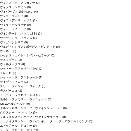
ヴィノス・デ・アルガンサ
(0)
ヴィノス・ヘロミン
(0)
ヴィパーヴァ 1894d.o.o.
(4)
ヴィラ・ウォルフ
(0)
ヴィラ・デッリ・オリミ
(1)
ヴィラ・テルリーナ
(0)
ヴィラ・ライアーノ
(0)
ヴィンテージ・ハウス 1881
(2)
ヴーヴ・ドゥ・フランス
(0)
ヴェガ・シシリア
(0)
ヴェガ・シシリア / ボデガス・ピンティア
(0)
ヴェネア
(0)
シックス・エイト・ナイン・セラーズ
(0)
テュヌヴァン
(2)
ヴェルタックス
(0)
シャトー・ラフォリ・ペラゲ
(0)
モレッロ
(0)
シャトー・ド・ラストゥール
(1)
デイヴ・フィニー
(1)
スリー・フィンガー・ジャック
(0)
デスパーニュ
(2)
ドメーヌ・ジョゼフ・メロ
(0)
モルレ・ファミリー・ヴィニャード
(0)
Ch.W.ベルンハルト
(0)
クルフュルステンホーフ・ヴァインケラー ライ
(0)
クロスター・マッヘルン
(0)
クルフュルステンホーフ・ヴァインケラーライ
(0)
シュナイダリッシェ・ヴァインギューター・フェアヴァルトゥング
(0)
エドゥアール・ドロネー
(0)
ジャン・クロード・ボワセ
(19)