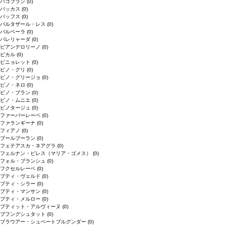
バコブラン
(0)
バッカス
(0)
バッフス
(0)
バルタザール・レス
(0)
バルベーラ
(0)
パレリャーダ
(0)
ピアンデロリーノ
(0)
ビカル
(0)
ピニョレット
(0)
ピノ・グリ
(0)
ピノ・グリージョ
(0)
ピノ・ネロ
(0)
ピノ・ブラン
(0)
ピノ・ムニエ
(0)
ピノタージュ
(0)
ファーバーレーベ
(0)
ファランギーナ
(0)
フィアノ
(0)
ブールブーラン
(0)
フェテアスカ・ネアグラ
(0)
フェルナン・ピレス（マリア・ゴメス）
(0)
フォル・ブランシュ
(0)
フクセルレーベ
(0)
プティ・ヴェルド
(0)
プティ・シラー
(0)
プティ・マンサン
(0)
プティ・メルロー
(0)
プティット・アルヴィーヌ
(0)
プフングシュタット
(0)
ブラウアー・シュペートブルグンダー
(0)