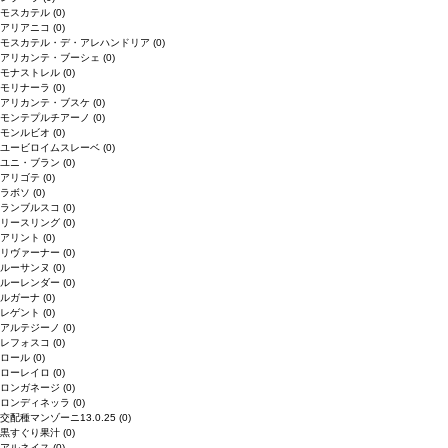
モスカテル
(0)
アリアニコ
(0)
モスカテル・デ・アレハンドリア
(0)
アリカンテ・ブーシェ
(0)
モナストレル
(0)
モリナーラ
(0)
アリカンテ・ブスケ
(0)
モンテプルチアーノ
(0)
モンルビオ
(0)
ユービロイムスレーベ
(0)
ユニ・ブラン
(0)
アリゴテ
(0)
ラボソ
(0)
ランブルスコ
(0)
リースリング
(0)
アリント
(0)
リヴァーナー
(0)
ルーサンヌ
(0)
ルーレンダー
(0)
ルガーナ
(0)
レゲント
(0)
アルテジーノ
(0)
レフォスコ
(0)
ロール
(0)
ローレイロ
(0)
ロンガネージ
(0)
ロンディネッラ
(0)
交配種マンゾーニ13.0.25
(0)
黒すぐり果汁
(0)
アルネイス
(0)