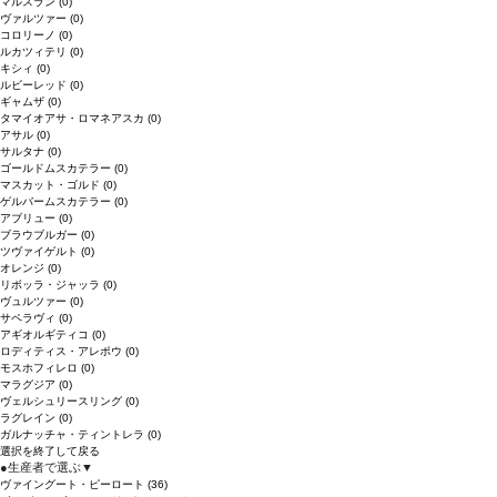
マルスラン
(0)
ヴァルツァー
(0)
コロリーノ
(0)
ルカツィテリ
(0)
キシィ
(0)
ルビーレッド
(0)
ギャムザ
(0)
タマイオアサ・ロマネアスカ
(0)
アサル
(0)
サルタナ
(0)
ゴールドムスカテラー
(0)
マスカット・ゴルド
(0)
ゲルバームスカテラー
(0)
アブリュー
(0)
ブラウブルガー
(0)
ツヴァイゲルト
(0)
オレンジ
(0)
リボッラ・ジャッラ
(0)
ヴュルツァー
(0)
サペラヴィ
(0)
アギオルギティコ
(0)
ロディティス・アレポウ
(0)
モスホフィレロ
(0)
マラグジア
(0)
ヴェルシュリースリング
(0)
ラグレイン
(0)
ガルナッチャ・ティントレラ
(0)
選択を終了して戻る
●
生産者で選ぶ
▼
ヴァイングート・ピーロート
(36)