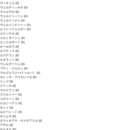
ヴィオニエ
(0)
ヴェルディッキオ
(0)
ヴェルデホ
(0)
ヴェルドゥッツォ
(0)
ヴェルナッチャ
(0)
ヴェルメンティーノ
(0)
エイレンフェルザー
(0)
エナンチオ
(0)
エルミタージュ
(0)
エンクルザード
(0)
オーセロワ
(0)
オプティマ
(0)
カステラン
(0)
カタラット
(0)
ヴェルデーリョ
(0)
プティ・クルビュ
(0)
マルヴォワジー(トゥルバ）
(0)
ネレッロ・マスカレーゼ
(0)
リンゴ
(0)
グリッロ
(0)
マルスラン
(0)
ヴァルツァー
(0)
コロリーノ
(0)
ルカツィテリ
(0)
キシィ
(0)
ルビーレッド
(0)
ギャムザ
(0)
タマイオアサ・ロマネアスカ
(0)
アサル
(0)
サルタナ
(0)