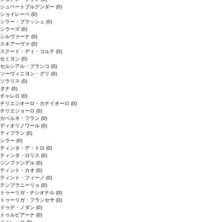
シュペートブルグンダー
(0)
ショイレーベ
(0)
シラー・ブラッシュ
(0)
シラーズ
(0)
シルヴァーナ
(0)
スキアーヴァ
(0)
スクード・ディ・コルテ
(0)
セミヨン
(0)
セルシアル・ブランコ
(0)
ソーヴィニヨン・グリ
(0)
ソラリス
(0)
タナ
(0)
チャレロ
(0)
チリエジオーロ・カナイオーロ
(0)
チリエジョーロ
(0)
カベルネ・フラン
(0)
ディオリノワール
(0)
ティブラン
(0)
シラー
(0)
ティンタ・デ・トロ
(0)
ティンタ・ロリス
(0)
ジンファンデル
(0)
ティント・カオ
(0)
ティント・フィーノ
(0)
テンプラニーリョ
(0)
トゥーリガ・ナシオナル
(0)
トゥーリガ・フランセサ
(0)
ドゥデ・ノダン
(0)
トゥルビアーナ
(0)