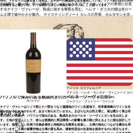
AVA。マヤカマス山脈を貫く渓谷は、太平洋への開放的な窓を提供している。ソノマ郡のほかのAVA
自社畑で、単一畑、単一品種のワインづくりをするアナコタ。ソノマの東側に位置
健やかさが魅力。
テイスティングノート
カシスの芳香、
と比較すると暖かいが、いつも西から涼しい海風が吹いている。」と語ってます。
するナイツ・ヴァレーが、熟成に値する葡萄を育む。ヘレナ・ダコタの畑は赤ロー
カルダモンを含む。
合う料理
ステーキ、熟成ハードチー
ム土壌で健やかさが魅力。
ズなど
テイスティングノート
葡萄品種
カベルネ・ソーヴィニヨン
カシスの芳香、カルダモンを含
む。
合う料理
ステーキ、熟成ハードチーズなど
葡萄品種
カベルネ・ソーヴィニヨ
ン
赤ワイン
辛口
アメリカ カリフォルニア
アナコタ・ヘレナ・モンタナ・ヴィニャード カベ
パワフルで深みのある熟成向きのカベルネ・ソーヴィニヨン
ルネ・ソーヴィニヨン (2018)
750ml
残りわずか
ジャクソン・ファミリー・ワインズ
ナイツ・ヴァレーはソノマ郡とナパ郡をつなぐ遠隔地のワイン生産地で、世界最高峰のワインを生
¥28,391
産しているにもかかわらず、あまり知られていません。まばらな火山性土壌と、昼は暖かく夜は非
常に涼しい気候が、パワフルで深みのある、熟成向きのカベルネ・ソーヴィニヨンを生み出しま
す。土地の管理人として、彼らは意識的に周辺環境への影響を最小限に抑えるように畑を設計して
お気に
います。植樹しない区画で生物多様性と持続的な生態系を促進し、土壌の強化につながる農法を用
入り登
いています。土着の被覆作物は土壌の質を高め、捕食性昆虫の生息地を提供するのに役立ちます。
録