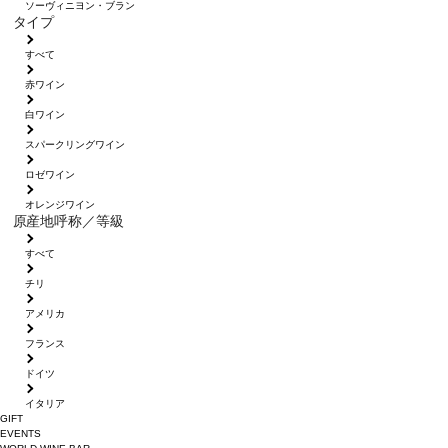
ソーヴィニヨン・ブラン
タイプ
すべて
赤ワイン
白ワイン
スパークリングワイン
ロゼワイン
オレンジワイン
原産地呼称／等級
すべて
チリ
アメリカ
フランス
ドイツ
イタリア
GIFT
EVENTS