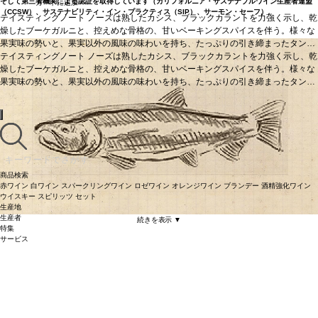
そして第三者機関による認証を取得しています（カリフォルニア・サステナブルワイン生産者連盟
カートに追加
（CCSW）、サステナビリティ・イン・プラクティス（SIP）、サーモン・セーフ）。
テイスティングノート
ノーズは熟したカシス、ブラックカラントを力強く示し、乾
燥したブーケガルニと、控えめな骨格の、甘いベーキングスパイスを伴う。様々な
果実味の勢いと、果実以外の風味の味わいを持ち、たっぷりの引き締まったタンニ
ンとジューシーな酸味を、パワフルな核が包み込む。
テイスティングノート
ノーズは熟したカシス、ブラックカラントを力強く示し、乾
合う料理
仔羊のハーブロー
スト、リブアイのグリル、メカジキなどと好相性
燥したブーケガルニと、控えめな骨格の、甘いベーキングスパイスを伴う。様々な
葡萄品種
100% カベルネ・ソー
ヴィニヨン
果実味の勢いと、果実以外の風味の味わいを持ち、たっぷりの引き締まったタンニ
サステナブル認証
カリフォルニア・サステナブルワイン生産者連盟（C
CSW）、サステナビリティ・イン・プラクティス（SIP）、サーモン・セーフ
ンとジューシーな酸味を、パワフルな核が包み込む。
合う料理
仔羊のハーブロー
スト、リブアイのグリル、メカジキなどと好相性
葡萄品種
100% カベルネ・ソー
ヴィニヨン
サステナブル認証
カリフォルニア・サステナブルワイン生産者連盟（C
CSW）、サステナビリティ・イン・プラクティス（SIP）、サーモン・セーフ
商品検索
赤ワイン
白ワイン
スパークリングワイン
ロゼワイン
オレンジワイン
ブランデー
酒精強化ワイン
ウイスキー
スピリッツ
セット
生産地
生産者
続きを表示 ▼
特集
サービス