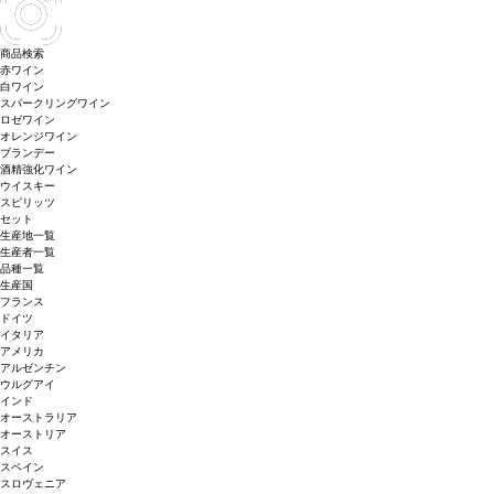
商品検索
赤ワイン
白ワイン
スパークリングワイン
ロゼワイン
オレンジワイン
ブランデー
酒精強化ワイン
ウイスキー
スピリッツ
セット
生産地一覧
生産者一覧
品種一覧
生産国
フランス
ドイツ
イタリア
アメリカ
アルゼンチン
ウルグアイ
インド
オーストラリア
オーストリア
スイス
スペイン
スロヴェニア