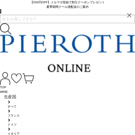
【500円OFF】メルマガ登録で割引クーポンプレゼント
夏季期間クール便配送のご案内
TOP
WINE
生産国
すべて
フランス
ドイツ
イタリア