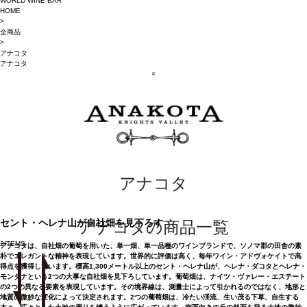
WORLD WINE BAR
HOME
>
全商品
>
アナコタ
アナコタ
×
アナコタ
セント・ヘレナ山が自社畑を見下ろす
アナコタの商品一覧
2
ITEMS
アナコタは、自社畑の葡萄を用いた、単一畑、単一品種のワインブランドで、ソノマ郡の田舎の素
朴でエレガントな精神を表現しています。世界的に評価は高く、毎年ワイン・アドヴォケイトで高
得点を獲得しています。標高1,300メートル以上のセント・ヘレナ山が、ヘレナ・ダコタとヘレナ・
モンタナという2つの大事な自社畑を見下ろしています。葡萄畑は、ナイツ・ヴァレー・エステート
の2つの異なる要素を表現しています。その境界線は、測量士によって引かれるのではなく、地形と
地質の微妙な変化によって決定されます。2つの葡萄畑は、冷たい渓流、生い茂る下草、自生する