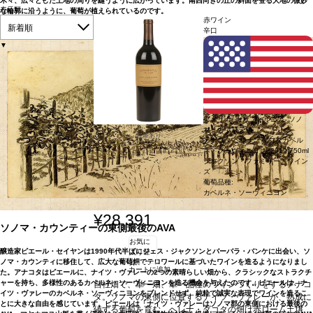
木々、広々とした土地の周りを縫うように広がっています。南西向きの丘の斜面を登る大地の微妙
表示順
な輪郭に沿うように、葡萄が植えられているのです。
赤ワイン
新着順
辛口
▼
アメリカ カリフォルニア ソノ
マ・カウンティ
在庫あり
アナコタ ヘレナ・ダコタカベル
ネ・ソーヴィニヨン (2019)
750ml
ジャクソン・ファミリー・ワイン
ズ
葡萄品種:
カベルネ・ソーヴィニヨン
¥28,391
ソノマ・カウンティーの東側最後のAVA
お気に
醸造家ピエール・セイヤンは1990年代半ばにジェス・ジャクソンとバーバラ・バンケに出会い、ソ
入り登
ノマ・カウンティに移住して、広大な葡萄畑でテロワールに基づいたワインを造るようになりまし
録
カートに追加
た。アナコタはピエールに、ナイツ・ヴァレーの2つの素晴らしい畑から、クラシックなストラクチ
ャーを持ち、多様性のあるカベルネ・ソーヴィニヨンを造る機会を与えたのです。ピエールは、ナ
自社畑で、単一畑、単一品種のワインづくりをするアナコ
イツ・ヴァレーのカベルネ・ソーヴィニヨンをブレンドせず、純粋で誠実な表現でワインを造るこ
タ。ソノマの東側に位置するナイツ・ヴァレーが、熟成に
とに大きな自由を感じています。ピエールは「ナイツ・ヴァレーはソノマ郡の東側における最後の
値する葡萄を育む。ヘレナ・ダコタの畑は赤ローム土壌で