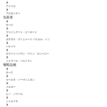
アメリカ
アルゼンチン
生産者
すべて
ヴァイングート・ピーロート
ボデガス・ヴィニャード パスカル・トソ
パナメラ
ホワイトへイヴン・ワイン・カンパニー
ジェラール・ベルトラン
葡萄品種
すべて
カベルネ・ソーヴィニヨン
メルロー
ピノ・ノワール
シャルドネ