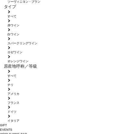
ソーヴィニヨン・ブラン
タイプ
すべて
赤ワイン
白ワイン
スパークリングワイン
ロゼワイン
オレンジワイン
原産地呼称／等級
すべて
チリ
アメリカ
フランス
ドイツ
イタリア
GIFT
EVENTS