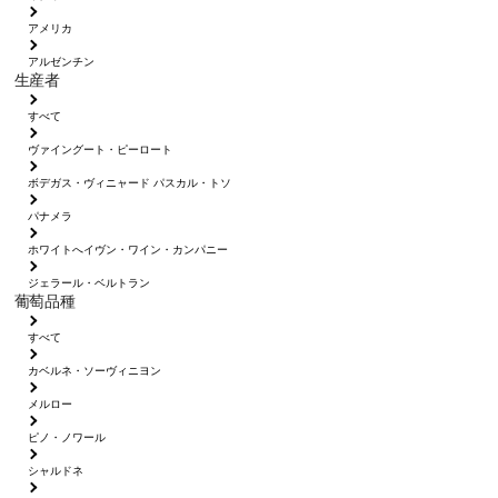
アメリカ
アルゼンチン
生産者
すべて
ヴァイングート・ピーロート
ボデガス・ヴィニャード パスカル・トソ
パナメラ
ホワイトへイヴン・ワイン・カンパニー
ジェラール・ベルトラン
葡萄品種
すべて
カベルネ・ソーヴィニヨン
メルロー
ピノ・ノワール
シャルドネ