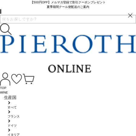
【500円OFF】メルマガ登録で割引クーポンプレゼント
夏季期間クール便配送のご案内
TOP
WINE
生産国
すべて
フランス
ドイツ
イタリア