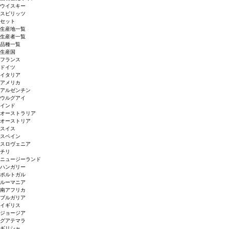
ウイスキー
スピリッツ
セット
生産地一覧
生産者一覧
品種一覧
生産国
フランス
ドイツ
イタリア
アメリカ
アルゼンチン
ウルグアイ
インド
オーストラリア
オーストリア
スイス
スペイン
スロヴェニア
チリ
ニュージーランド
ハンガリー
ポルトガル
ルーマニア
南アフリカ
ブルガリア
イギリス
ジョージア
グアテマラ
ギリシャ