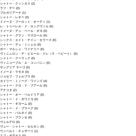
シャトー・クィンタス
(2)
ラフ・デー
(0)
ブルガリアーナ
(1)
シャトー・レオー
(0)
ドメーヌ・ブーロット・オーディ
(1)
レ・トゥーレル・ド・ロングヴィル
(0)
ドメーヌ・デュ・ペール・ギヨ
(0)
シャトー・グラン・マズロール
(0)
シックス・エイト・ナイン・セラーズ
(0)
シャトー・デュ・ミシェル
(0)
ボー・マルシェ・ワイナリー
(0)
ヴィニュロン・デ・ピエール・ドレ（ラ・ペピート）
(0)
シャトー・クーラック
(0)
ヴィニョーブル・エ・コンパニ―
(0)
サングリア ヤーゴ
(0)
ドメーヌ・ラモネ
(0)
ジョセフ・フェルプス
(0)
カイリー・ミノーグ・ワインズ
(4)
シャトー・クロ・ド・ブアール
(0)
アナコタ
(2)
シャトー・オー・ペルドリア
(0)
シャトー・ド・ボワイヨ
(0)
シャトー・ギヨーム
(0)
シャトー・ド・ブラーグ
(0)
シャトー・パルネイ
(0)
シャトー・プランセ
(0)
ヴェルデロ
(0)
ヴュー・シャトー・セルタン
(0)
ウンベルト・チェザーリ
(1)
エゴ・ボデカス
(0)