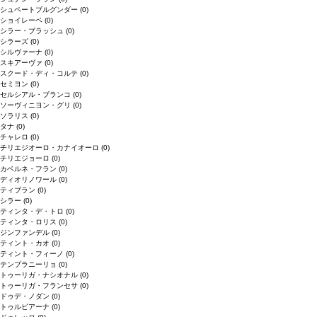
シュペートブルグンダー
(0)
ショイレーベ
(0)
シラー・ブラッシュ
(0)
シラーズ
(0)
シルヴァーナ
(0)
スキアーヴァ
(0)
スクード・ディ・コルテ
(0)
セミヨン
(0)
セルシアル・ブランコ
(0)
ソーヴィニヨン・グリ
(0)
ソラリス
(0)
タナ
(0)
チャレロ
(0)
チリエジオーロ・カナイオーロ
(0)
チリエジョーロ
(0)
カベルネ・フラン
(0)
ディオリノワール
(0)
ティブラン
(0)
シラー
(0)
ティンタ・デ・トロ
(0)
ティンタ・ロリス
(0)
ジンファンデル
(0)
ティント・カオ
(0)
ティント・フィーノ
(0)
テンプラニーリョ
(0)
トゥーリガ・ナシオナル
(0)
トゥーリガ・フランセサ
(0)
ドゥデ・ノダン
(0)
トゥルビアーナ
(0)