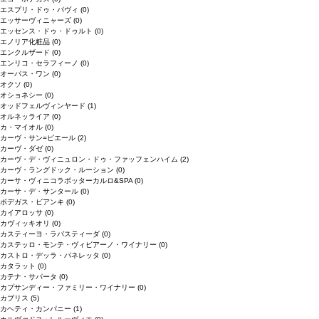
エスプリ・ドゥ・パヴィ
(0)
エッサーヴィニャーズ
(0)
エッセンス・ドゥ・ドゥルト
(0)
エノリア化粧品
(0)
エンクルザード
(0)
エンリコ・セラフィーノ
(0)
オーパス・ワン
(0)
オクソ
(0)
オショネシー
(0)
オッドフェルヴィンヤード
(1)
オルネッライア
(0)
カ・マイオル
(0)
カーヴ・サン=ピエール
(2)
カーヴ・ダゼ
(0)
カーヴ・デ・ヴィニュロン・ドゥ・ファッフェンハイム
(2)
カーヴ・ラングドック・ルーション
(0)
カーサ・ヴィニコラボッターカルロ&SPA
(0)
カーサ・デ・サンタール
(0)
ボデガス・ビアンキ
(0)
カイアロッサ
(0)
カヴィッキオリ
(0)
カスティーヨ・ラバスティーダ
(0)
カステッロ・モンテ・ヴィビアーノ・ワイナリー
(0)
カストロ・デッラ・パネレッタ
(0)
カタラット
(0)
カテナ・サパータ
(0)
カプサンディー・ファミリー・ワイナリー
(0)
カブリス
(5)
カヘティ・カンパニー
(1)