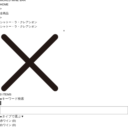
WORLD WINE BAR
HOME
>
全商品
>
シャトー・ラ・クレアシオン
シャトー・ラ・クレアシオン
×
0
ITEMS
●
キーワード検索
●
タイプで選ぶ
▼
赤ワイン
(0)
白ワイン
(0)