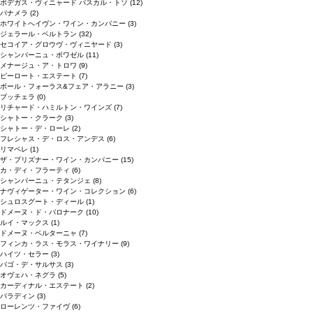
ボデガス・ヴィニャード パスカル・トソ
(12)
パナメラ
(2)
ホワイトへイヴン・ワイン・カンパニー
(3)
ジェラール・ベルトラン
(32)
セコイア・グロウヴ・ヴィニヤード
(3)
シャンパーニュ・ボワゼル
(11)
メナージュ・ア・トロワ
(9)
ピーロート・エステート
(7)
ボール・フォーラス&フェア・アラニー
(3)
ブッチェラ
(0)
リチャード・ハミルトン・ワインズ
(7)
シャトー・クラーク
(3)
シャトー・デ・ローレ
(2)
フレシャス・デ・ロス・アンデス
(6)
リマペレ
(1)
ザ・プリズナー・ワイン・カンパニー
(15)
カ・ディ・フラーティ
(6)
シャンパーニュ・テタンジェ
(8)
ナヴィゲーター・ワイン・コレクション
(6)
シュロスグート・ディール
(1)
ドメーヌ・ド・バロナーク
(10)
ルイ・マックス
(1)
ドメーヌ・ベルターニャ
(7)
フィンカ・ラス・モラス・ワイナリー
(9)
ハイツ・セラー
(3)
パゴ・デ・サルサス
(3)
オヴェハ・ネグラ
(5)
カーディナル・エステート
(2)
パラディン
(3)
ローレンツ・ファイヴ
(6)