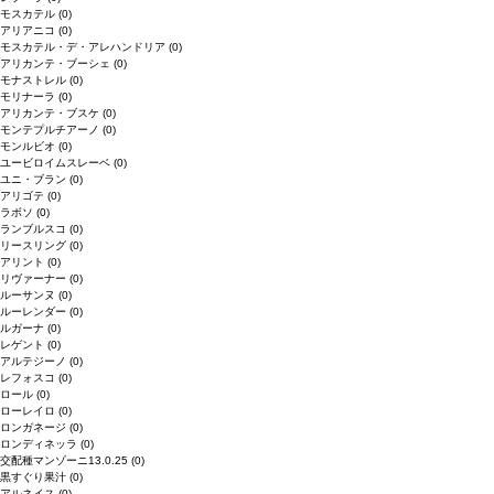
モスカテル
(0)
アリアニコ
(0)
モスカテル・デ・アレハンドリア
(0)
アリカンテ・ブーシェ
(0)
モナストレル
(0)
モリナーラ
(0)
アリカンテ・ブスケ
(0)
モンテプルチアーノ
(0)
モンルビオ
(0)
ユービロイムスレーベ
(0)
ユニ・ブラン
(0)
アリゴテ
(0)
ラボソ
(0)
ランブルスコ
(0)
リースリング
(0)
アリント
(0)
リヴァーナー
(0)
ルーサンヌ
(0)
ルーレンダー
(0)
ルガーナ
(0)
レゲント
(0)
アルテジーノ
(0)
レフォスコ
(0)
ロール
(0)
ローレイロ
(0)
ロンガネージ
(0)
ロンディネッラ
(0)
交配種マンゾーニ13.0.25
(0)
黒すぐり果汁
(0)
アルネイス
(0)