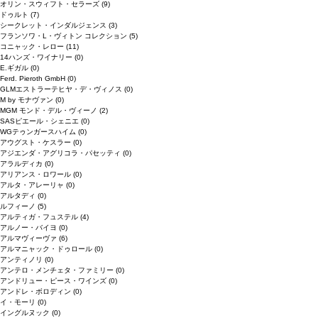
オリン・スウィフト・セラーズ
(9)
ドゥルト
(7)
シークレット・インダルジェンス
(3)
フランソワ・L・ヴィトン コレクション
(5)
コニャック・レロー
(11)
14ハンズ・ワイナリー
(0)
E.ギガル
(0)
Ferd. Pieroth GmbH
(0)
GLMエストラーテヒヤ・デ・ヴィノス
(0)
M by モナヴァン
(0)
MGM モンド・デル・ヴィーノ
(2)
SASピエール・シェニエ
(0)
WGテゥンガースハイム
(0)
アウグスト・ケスラー
(0)
アジエンダ・アグリコラ・パセッティ
(0)
アラルディカ
(0)
アリアンス・ロワール
(0)
アルタ・アレーリャ
(0)
アルタディ
(0)
ルフィーノ
(5)
アルティガ・フュステル
(4)
アルノー・バイヨ
(0)
アルマヴィーヴァ
(6)
アルマニャック・ドゥロール
(0)
アンティノリ
(0)
アンテロ・メンチェタ・ファミリー
(0)
アンドリュー・ピース・ワインズ
(0)
アンドレ・ボロディン
(0)
イ・モーリ
(0)
イングルヌック
(0)