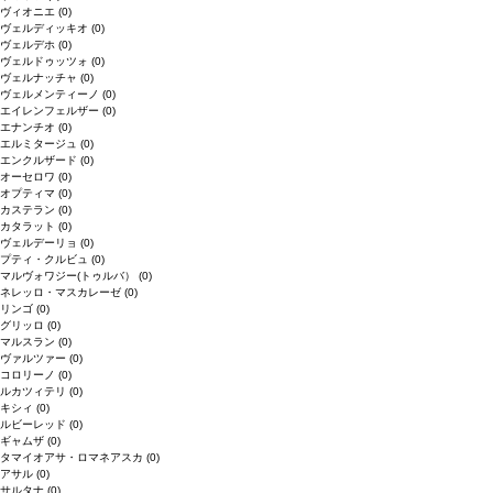
ヴィオニエ
(0)
ヴェルディッキオ
(0)
ヴェルデホ
(0)
ヴェルドゥッツォ
(0)
ヴェルナッチャ
(0)
ヴェルメンティーノ
(0)
エイレンフェルザー
(0)
エナンチオ
(0)
エルミタージュ
(0)
エンクルザード
(0)
オーセロワ
(0)
オプティマ
(0)
カステラン
(0)
カタラット
(0)
ヴェルデーリョ
(0)
プティ・クルビュ
(0)
マルヴォワジー(トゥルバ）
(0)
ネレッロ・マスカレーゼ
(0)
リンゴ
(0)
グリッロ
(0)
マルスラン
(0)
ヴァルツァー
(0)
コロリーノ
(0)
ルカツィテリ
(0)
キシィ
(0)
ルビーレッド
(0)
ギャムザ
(0)
タマイオアサ・ロマネアスカ
(0)
アサル
(0)
サルタナ
(0)