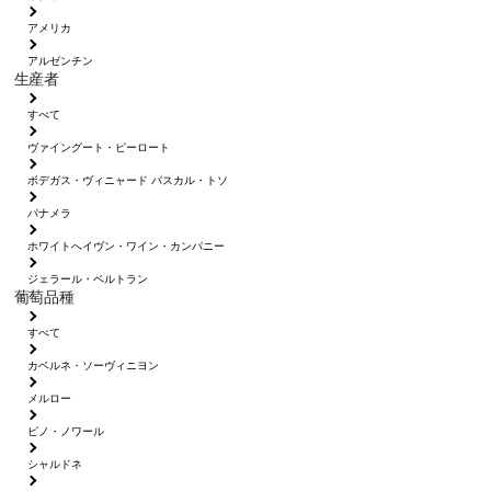
アメリカ
アルゼンチン
生産者
すべて
ヴァイングート・ピーロート
ボデガス・ヴィニャード パスカル・トソ
パナメラ
ホワイトへイヴン・ワイン・カンパニー
ジェラール・ベルトラン
葡萄品種
すべて
カベルネ・ソーヴィニヨン
メルロー
ピノ・ノワール
シャルドネ