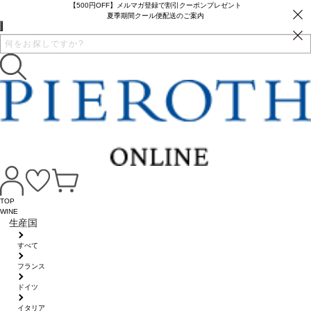
【500円OFF】メルマガ登録で割引クーポンプレゼント
夏季期間クール便配送のご案内
TOP
WINE
生産国
すべて
フランス
ドイツ
イタリア