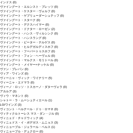
インドス
(0)
ヴァイングート・エルンスト・ブレッツ
(0)
ヴァイングート・ケスター・ヴォルフ
(0)
ヴァイングート・ゲブリューダーシュテッフ
(0)
ヴァイングート・スターク
(0)
ヴァイングート・デクスハイマー
(0)
ヴァイングート・ドクター・ローゼン
(2)
ヴァイングート・ハンス・ヴィルシンク
(0)
ヴァイングート・ハンスラング
(0)
ヴァイングート・ピーター・テルゲス
(0)
ヴァイングート・ヒルデガルディスホフ
(0)
ヴァイングート・フーバートゥスホフ
(0)
ヴァイングート・フォン・ヘーヴェル
(0)
ヴァイングート・マルクス・モリトール
(0)
ヴァイングート・メイヤー=ナッケル
(0)
ヴァン・ブレバン
(0)
ヴィア・ワインズ
(0)
ヴィーニャ・ヴィック・ワイナリー
(5)
ヴィーニャ・エドマラ
(0)
ヴィーノ・ロッソ・トスカーノ・ダターヴォラ
(0)
アカルア
(3)
ヴィウ・マネント
(0)
シャトー・ラ・ムーシュティエール
(1)
LGIワインズ
(3)
ヴィコント・ベルナール・ドゥ・ロマネ
(0)
ヴィティクルトーレス マス・ダン・ジル
(0)
ヴィニェド・チャドウィック
(4)
ヴィニェドス・イ・ボデガス・ムニョス
(3)
ヴィニョーブル・ジェラール・ペルス
(1)
ヴィニョーブル・デュクロー
(0)