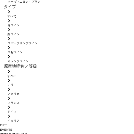
ソーヴィニヨン・ブラン
タイプ
すべて
赤ワイン
白ワイン
スパークリングワイン
ロゼワイン
オレンジワイン
原産地呼称／等級
すべて
チリ
アメリカ
フランス
ドイツ
イタリア
GIFT
EVENTS