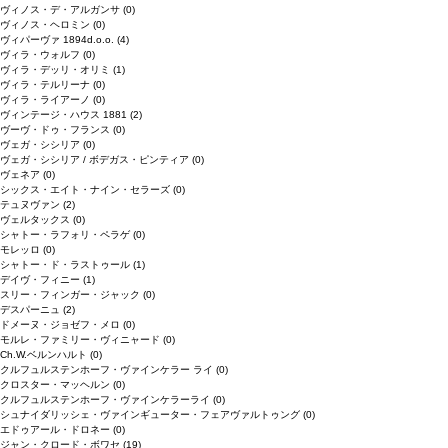
ヴィノス・デ・アルガンサ
(0)
ヴィノス・ヘロミン
(0)
ヴィパーヴァ 1894d.o.o.
(4)
ヴィラ・ウォルフ
(0)
ヴィラ・デッリ・オリミ
(1)
ヴィラ・テルリーナ
(0)
ヴィラ・ライアーノ
(0)
ヴィンテージ・ハウス 1881
(2)
ヴーヴ・ドゥ・フランス
(0)
ヴェガ・シシリア
(0)
ヴェガ・シシリア / ボデガス・ピンティア
(0)
ヴェネア
(0)
シックス・エイト・ナイン・セラーズ
(0)
テュヌヴァン
(2)
ヴェルタックス
(0)
シャトー・ラフォリ・ペラゲ
(0)
モレッロ
(0)
シャトー・ド・ラストゥール
(1)
デイヴ・フィニー
(1)
スリー・フィンガー・ジャック
(0)
デスパーニュ
(2)
ドメーヌ・ジョゼフ・メロ
(0)
モルレ・ファミリー・ヴィニャード
(0)
Ch.W.ベルンハルト
(0)
クルフュルステンホーフ・ヴァインケラー ライ
(0)
クロスター・マッヘルン
(0)
クルフュルステンホーフ・ヴァインケラーライ
(0)
シュナイダリッシェ・ヴァインギューター・フェアヴァルトゥング
(0)
エドゥアール・ドロネー
(0)
ジャン・クロード・ボワセ
(19)