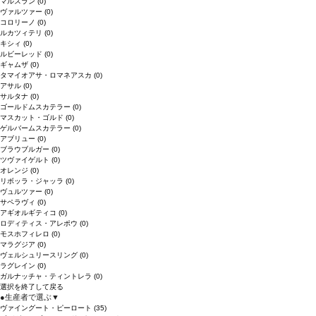
マルスラン
(0)
ヴァルツァー
(0)
コロリーノ
(0)
ルカツィテリ
(0)
キシィ
(0)
ルビーレッド
(0)
ギャムザ
(0)
タマイオアサ・ロマネアスカ
(0)
アサル
(0)
サルタナ
(0)
ゴールドムスカテラー
(0)
マスカット・ゴルド
(0)
ゲルバームスカテラー
(0)
アブリュー
(0)
ブラウブルガー
(0)
ツヴァイゲルト
(0)
オレンジ
(0)
リボッラ・ジャッラ
(0)
ヴュルツァー
(0)
サペラヴィ
(0)
アギオルギティコ
(0)
ロディティス・アレポウ
(0)
モスホフィレロ
(0)
マラグジア
(0)
ヴェルシュリースリング
(0)
ラグレイン
(0)
ガルナッチャ・ティントレラ
(0)
選択を終了して戻る
●
生産者で選ぶ
▼
ヴァイングート・ピーロート
(35)