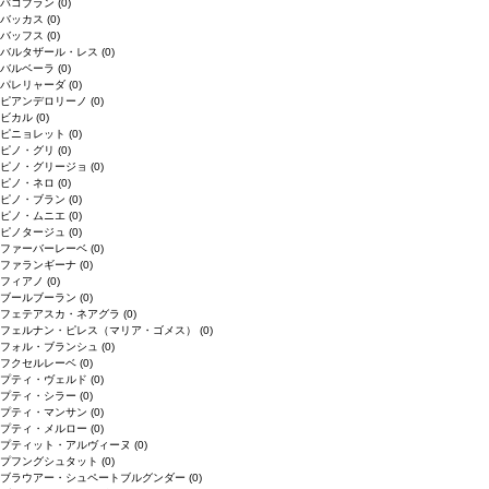
バコブラン
(0)
バッカス
(0)
バッフス
(0)
バルタザール・レス
(0)
バルベーラ
(0)
パレリャーダ
(0)
ピアンデロリーノ
(0)
ビカル
(0)
ピニョレット
(0)
ピノ・グリ
(0)
ピノ・グリージョ
(0)
ピノ・ネロ
(0)
ピノ・ブラン
(0)
ピノ・ムニエ
(0)
ピノタージュ
(0)
ファーバーレーベ
(0)
ファランギーナ
(0)
フィアノ
(0)
ブールブーラン
(0)
フェテアスカ・ネアグラ
(0)
フェルナン・ピレス（マリア・ゴメス）
(0)
フォル・ブランシュ
(0)
フクセルレーベ
(0)
プティ・ヴェルド
(0)
プティ・シラー
(0)
プティ・マンサン
(0)
プティ・メルロー
(0)
プティット・アルヴィーヌ
(0)
プフングシュタット
(0)
ブラウアー・シュペートブルグンダー
(0)