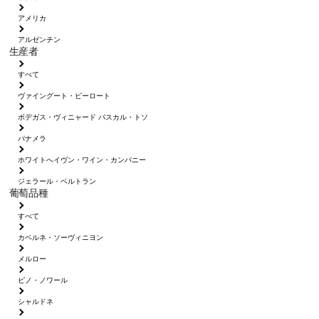
アメリカ
アルゼンチン
生産者
すべて
ヴァイングート・ピーロート
ボデガス・ヴィニャード パスカル・トソ
パナメラ
ホワイトへイヴン・ワイン・カンパニー
ジェラール・ベルトラン
葡萄品種
すべて
カベルネ・ソーヴィニヨン
メルロー
ピノ・ノワール
シャルドネ