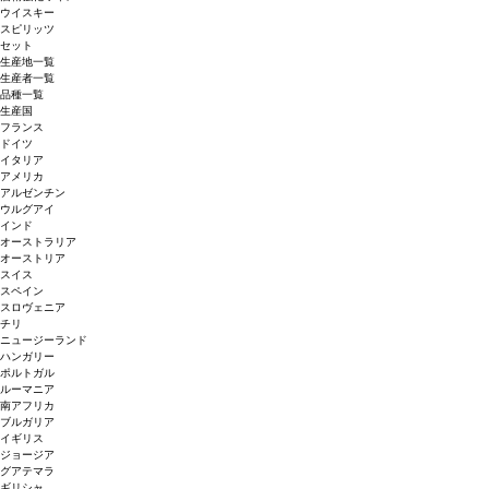
ウイスキー
スピリッツ
セット
生産地一覧
生産者一覧
品種一覧
生産国
フランス
ドイツ
イタリア
アメリカ
アルゼンチン
ウルグアイ
インド
オーストラリア
オーストリア
スイス
スペイン
スロヴェニア
チリ
ニュージーランド
ハンガリー
ポルトガル
ルーマニア
南アフリカ
ブルガリア
イギリス
ジョージア
グアテマラ
ギリシャ