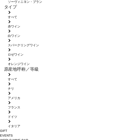
ソーヴィニヨン・ブラン
タイプ
すべて
赤ワイン
白ワイン
スパークリングワイン
ロゼワイン
オレンジワイン
原産地呼称／等級
すべて
チリ
アメリカ
フランス
ドイツ
イタリア
GIFT
EVENTS