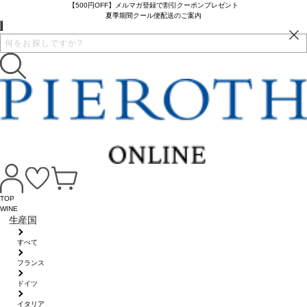
【500円OFF】メルマガ登録で割引クーポンプレゼント
夏季期間クール便配送のご案内
TOP
WINE
生産国
すべて
フランス
ドイツ
イタリア