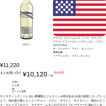
アメリカ カリフォルニア ソノマ・カウンティ
ブラインドフォールド ソーヴィニヨン・ブラン
在庫あり
(2022)
750ml
ザ・プリズナー・ワイン・カンパニー
葡萄品種:
ソーヴィニヨン・ブラン, セミヨン
¥11,220
¥10,120
まとめ買い(3+)
9%OFF
/ 1本
お気に
入り登
録
カートに追加
テイスティングノート
白い柑橘類とジャスミンが咲き乱れる花の温室に入っていく
よう。地元産の熟したハニーデュー・メロン、ホワイト・ネクタリン、温めたピン
ク・グレープフルーツ、マイヤー・レモンのアロマとフレーヴァーに溢れている。