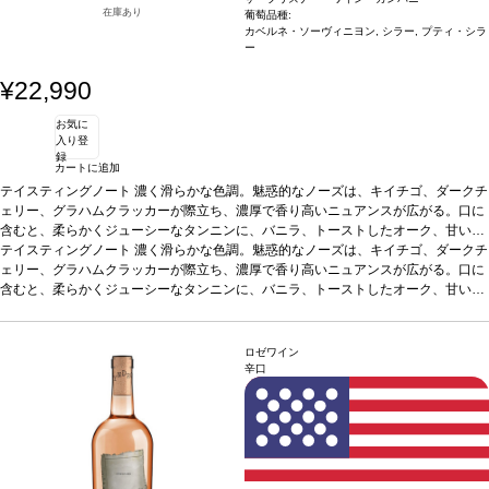
在庫あり
葡萄品種:
カベルネ・ソーヴィニヨン, シラー, プティ・シラ
ー
¥22,990
お気に
入り登
録
カートに追加
テイスティングノート
濃く滑らかな色調。魅惑的なノーズは、キイチゴ、ダークチ
ェリー、グラハムクラッカーが際立ち、濃厚で香り高いニュアンスが広がる。口に
含むと、柔らかくジューシーなタンニンに、バニラ、トーストしたオーク、甘い黒
果実が加わり、とても深く複雑。ほのかなカシスやプラムの果皮が、リッチな層を
テイスティングノート
濃く滑らかな色調。魅惑的なノーズは、キイチゴ、ダークチ
もたらし、ローリエやセージのハーブは爽やかで洗練したタッチを与えている。そ
ェリー、グラハムクラッカーが際立ち、濃厚で香り高いニュアンスが広がる。口に
れぞれの要素が見事に組み合わさり、親しみやすく魅力的で、果実のバランスと美
含むと、柔らかくジューシーなタンニンに、バニラ、トーストしたオーク、甘い黒
味しい風味が続く。
果実が加わり、とても深く複雑。ほのかなカシスやプラムの果皮が、リッチな層を
合う料理
骨付きカルビ、チキンのトスターダなどと好相性
葡
萄品種
もたらし、ローリエやセージのハーブは爽やかで洗練したタッチを与えている。そ
カベルネ・ソーヴィニヨン、プティ・シラー、シラー
*本ヴィンテージが在
庫切れの場合、在庫があり価格が同様の場合は自動的に次のヴィンテージに変更さ
れぞれの要素が見事に組み合わさり、親しみやすく魅力的で、果実のバランスと美
ロゼワイン
れます、ご了承ください。
味しい風味が続く。
合う料理
骨付きカルビ、チキンのトスターダなどと好相性
葡
辛口
萄品種
カベルネ・ソーヴィニヨン、プティ・シラー、シラー
*本ヴィンテージが在
庫切れの場合、在庫があり価格が同様の場合は自動的に次のヴィンテージに変更さ
れます、ご了承ください。