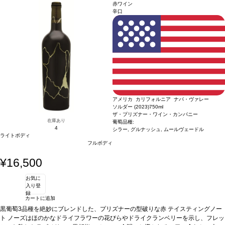
場面で愉しめる一本。
合う料理
キャヴィアとフレッシュクリーム添えのクリピー
赤ワイン
ポテト、ロブスターとバターソースなどと好相性
葡萄品種
シャルドネ
辛口
アメリカ カリフォルニア ナパ・ヴァレー
ソルダー (2023)
750ml
ザ・プリズナー・ワイン・カンパニー
在庫あり
葡萄品種:
4
シラー, グルナッシュ, ムールヴェードル
ライトボディ
フルボディ
¥16,500
お気に
入り登
録
カートに追加
黒葡萄3品種を絶妙にブレンドした、プリズナーの型破りな赤
テイスティングノー
ト
ノーズはほのかなドライフラワーの花びらやドライクランベリーを示し、フレッ