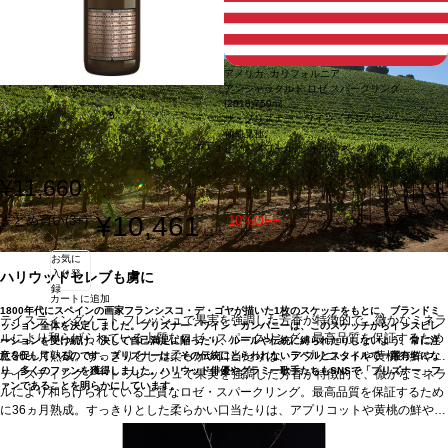
アメリカ カリフォルニア
アンシャックルド ロゼ スパークリング
在庫あり
(2018)
750ml
5
ザ・プリズナー・ワイン・カンパニー
ライトボディ
葡萄品種:
フルボディ
ピノ・ノワール, シャルドネ
¥11,660
¥10,461
まとめ買い(3+)
10%OFF
/ 1本
お気に
入り登
ハリウッドセレブも虜に
録
カートに追加
1800年代にスペインの画家フランシスコ・デ・ゴヤが描いた1枚のスケッチをもとに、ブランドミ
テイスティングノート
フレッシュで果実を強調した芳香が特徴的で、微かなミネラ
ッション全体を決定しました。プリズナー・ワイン・カンパニーは、このスケッチからインスピレ
ルにより和らげられている上質なロゼ・スパークリング。最高品質を保証するため
ーションを受け続け、決して自己満足に陥ったり、ルールや伝統に縛られたりしないよう、常に注
に36ヵ月熟成。すっきりとした柔らかい口当たりは、アプリコットや黄桃の鮮やか
意を促しているのです。プリズナーは、その伝統にとらわれないラベルとスタイルで一躍有名にな
り、多くのファンを獲得しました。ハリウッド俳優やグラミー歌手たちもSNSで「プリズナー」フ
で生き生きとした風味を表す。カリフォルニア産ピノ・ノワールとシャルドネのブ
テイスティングノート
フレッシュで果実を強調した芳香が特徴的で、微かなミネラ
ァンであることを明らかにしています。
レンド。
ルにより和らげられている上質なロゼ・スパークリング。最高品質を保証するため
合う料理
セビーチェ、牡蠣、クラブケーキ（蟹クリームコロッケ）、キ
ャビア、またそのままでも愉しめる
に36ヵ月熟成。すっきりとした柔らかい口当たりは、アプリコットや黄桃の鮮やか
葡萄品種
ピノ・ノワール 59%、シャルドネ 4
1%
で生き生きとした風味を表す。カリフォルニア産ピノ・ノワールとシャルドネのブ
*本ヴィンテージが在庫切れの場合、在庫があり価格が同様の場合は自動的に次
のヴィンテージに変更されます、ご了承ください。
レンド。
合う料理
セビーチェ、牡蠣、クラブケーキ（蟹クリームコロッケ）、キ