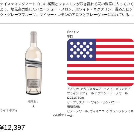
このワインは濃密で甘く熟した果実味から始まり、ブレンドのうち樽で発酵させた
テイスティングノート
白い柑橘類とジャスミンが咲き乱れる花の温室に入っていく
部分に影響された素晴らしいウェイトとボディを持つ。
よう。地元産の熟したハニーデュー・メロン、ホワイト・ネクタリン、温めたピン
合う料理
牡蠣、ロースト
した魚/カニ/ロブスター、クリーミーなスープ、きのこのソテー、フレッシュな野
ク・グレープフルーツ、マイヤー・レモンのアロマとフレーヴァーに溢れている。
菜や果物などと好相性
このワインは濃密で甘く熟した果実味から始まり、ブレンドのうち樽で発酵させた
葡萄品種
ソーヴィニヨン・ブラン、セミヨン
*本ヴィンテー
ジが在庫切れの場合、在庫があり価格が同様の場合は自動的に次のヴィンテージに
部分に影響された素晴らしいウェイトとボディを持つ。
合う料理
牡蠣、ロースト
変更されます、ご了承ください。
した魚/カニ/ロブスター、クリーミーなスープ、きのこのソテー、フレッシュな野
白ワイン
菜や果物などと好相性
葡萄品種
ソーヴィニヨン・ブラン、セミヨン
*本ヴィンテー
辛口
ジが在庫切れの場合、在庫があり価格が同様の場合は自動的に次のヴィンテージに
変更されます、ご了承ください。
アメリカ カリフォルニア ソノマ・カウンティ
ブラインドフォールド ブラン・ド・ノワール
(2021)
750ml
在庫あり
ザ・プリズナー・ワイン・カンパニー
1
葡萄品種:
ライトボディ
ピノ・ノワール, ヴィオニエ, ゲヴュルツトラミネ
フルボディ
ール
¥12,397