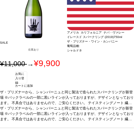
アメリカ カリフォルニア ナパ・ヴァレー
イレースド スパークリング (2019)
750ml
ザ・プリズナー・ワイン・カンパニー
SALE
葡萄品種:
在庫あり
シャルドネ
¥9,900
¥11,000
→
お気に
入り登
録
カートに追加
ザ・プリズナーから、シャンパーニュと同じ製法で造られたスパークリングが新登
場 ※バックラベルの一部に黒いラインが入っておりますが、デザインとなっており
ます。 不具合ではありませんので、ご安心ください。
テイスティングノート
繊細
で綺麗な泡が立ち上る。トーストココナッツ、ビスコッティ、アーモンドショート
ザ・プリズナーから、シャンパーニュと同じ製法で造られたスパークリングが新登
ブレッドの美味しい味わいが、口中を満たす。魅惑的で素晴らしく魅力的、色々な
場 ※バックラベルの一部に黒いラインが入っておりますが、デザインとなっており
場面で愉しめる一本。
ます。 不具合ではありませんので、ご安心ください。
合う料理
キャヴィアとフレッシュクリーム添えのクリピー
テイスティングノート
繊細
ポテト、ロブスターとバターソースなどと好相性
で綺麗な泡が立ち上る。トーストココナッツ、ビスコッティ、アーモンドショート
葡萄品種
シャルドネ
ブレッドの美味しい味わいが、口中を満たす。魅惑的で素晴らしく魅力的、色々な