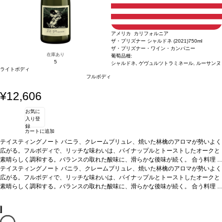
アメリカ カリフォルニア
ザ・プリズナー シャルドネ (2021)
750ml
ザ・プリズナー・ワイン・カンパニー
在庫あり
葡萄品種:
5
シャルドネ, ゲヴュルツトラミネール, ルーサンヌ
ライトボディ
フルボディ
¥12,606
お気に
入り登
録
カートに追加
テイスティングノート
バニラ、クレームブリュレ、焼いた林檎のアロマが勢いよく
広がる。フルボディで、リッチな味わいは、パイナップルとトーストしたオークと
素晴らしく調和する。バランスの取れた酸味に、滑らかな後味が続く。
合う料理
チーズ、シーフードなどと好相性、またそのままでも愉しめる。
テイスティングノート
バニラ、クレームブリュレ、焼いた林檎のアロマが勢いよく
葡萄品種
シャル
ドネ、ルーサンヌ、ゲヴュルツトラミネール
広がる。フルボディで、リッチな味わいは、パイナップルとトーストしたオークと
素晴らしく調和する。バランスの取れた酸味に、滑らかな後味が続く。
合う料理
チーズ、シーフードなどと好相性、またそのままでも愉しめる。
葡萄品種
シャル
ドネ、ルーサンヌ、ゲヴュルツトラミネール