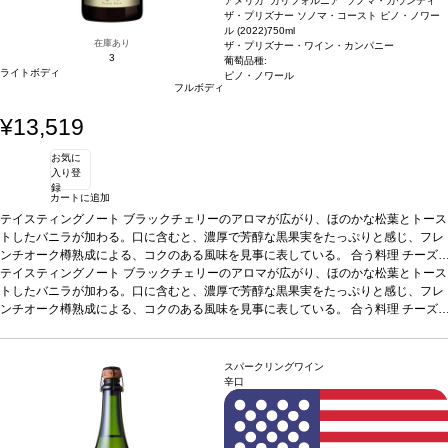
アメリカ カリフォルニア ソノマ・カウンティ
ザ・プリズナー ソノマ・コースト ピノ・ノワー
ル (2022)
750ml
在庫あり
ザ・プリズナー・ワイン・カンパニー
3
葡萄品種:
ライトボディ
ピノ・ノワール
フルボディ
¥13,519
お気に
入り登
録
カートに追加
テイスティングノート
ブラックチェリーのアロマが広がり、ほのかな松葉とトース
トしたバニラが加わる。口に含むと、濃厚で芳醇な黒果実をたっぷりと感じ、フレ
ンチオーク樽熟成による、コクのある風味を見事に表している。
合う料理
チーズ
と好相性、またそのままでも愉しめる
テイスティングノート
ブラックチェリーのアロマが広がり、ほのかな松葉とトース
葡萄品種
ピノ・ノワール 100%
サスティナ
ブル認証
トしたバニラが加わる。口に含むと、濃厚で芳醇な黒果実をたっぷりと感じ、フレ
ナパ・グリーン・ワイナリー認証
*本ヴィンテージが在庫切れの場合、在
庫があり価格が同様の場合は自動的に次のヴィンテージに変更されます、ご了承く
ンチオーク樽熟成による、コクのある風味を見事に表している。
合う料理
チーズ
ださい。
と好相性、またそのままでも愉しめる
葡萄品種
ピノ・ノワール 100%
サスティナ
ブル認証
ナパ・グリーン・ワイナリー認証
*本ヴィンテージが在庫切れの場合、在
庫があり価格が同様の場合は自動的に次のヴィンテージに変更されます、ご了承く
スパークリングワイン
ださい。
辛口