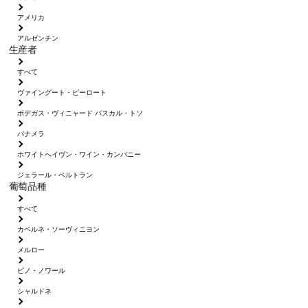
アメリカ
アルゼンチン
生産者
すべて
ヴァイングート・ピーロート
ボデガス・ヴィニャード パスカル・トソ
パナメラ
ホワイトへイヴン・ワイン・カンパニー
ジェラール・ベルトラン
葡萄品種
すべて
カベルネ・ソーヴィニヨン
メルロー
ピノ・ノワール
シャルドネ