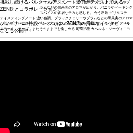
挑戦し続けるパルクールアスリートでアーティストである
テイスティングノート
濃い色調。ブラックチェリーやプ
ラムなどの黒果実のアロマが広がり、バニラやベーキング
ZEN氏とコラボレーション。
スパイスの多層な含みも感じる。
合う料理
グリルステー
テイスティングノート
濃い色調。ブラックチェリーやプラムなどの黒果実のアロマ
キ、チーズ、またそのままでも愉しめる
葡萄品種
カベル
プリズナーの特設ページでは、ZEN氏の貴重なインタビュー
が広がり、バニラやベーキングスパイスの多層な含みも感じる。
ネ・ソーヴィニヨン 90%、プティ・シラー 6%、シラー
合う料理
グリル
ステーキ、チーズ、またそのままでも愉しめる
3%、マルベック 1%
*本ヴィンテージが在庫切れの場合、
葡萄品種
カベルネ・ソーヴィニヨ
なども公開中！
ン 90%、プティ・シラー 6%、シラー 3%、マルベック 1%
在庫があり価格が同様の場合は自動的に次のヴィンテージ
*本ヴィンテージが在庫
切れの場合、在庫があり価格が同様の場合は自動的に次のヴィンテージに変更され
に変更されます、ご了承ください。
ます、ご了承ください。
赤ワイン
辛口
アメリカ カリフォルニア ナパ・ヴァレー
ソーン メルロー (2022)
750ml
ザ・プリズナー・ワイン・カンパニー
在庫あり
葡萄品種:
メルロー, プティ・ヴェルド, マルベック
¥19,800