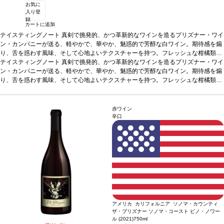
お気に
入り登
録
カートに追加
テイスティングノート
真剣で挑発的、かつ革新的なワインを造るプリズナー・ワイ
ン・カンパニーが送る、軽やかで、華やか、魅惑的で芳醇な白ワイン。期待感を煽
り、舌を惑わす風味、そして心地よいテクスチャーを持つ。フレッシュな柑橘類、
白い花、白桃、そしてほのかなクランベリーの風味を感じる、五感を刺激する明る
テイスティングノート
真剣で挑発的、かつ革新的なワインを造るプリズナー・ワイ
いカリフォルニアの白。繊細でありながら生き生きとして、エレガントでありなが
ン・カンパニーが送る、軽やかで、華やか、魅惑的で芳醇な白ワイン。期待感を煽
ら活気のある味わいの白。ソノマ・カウンティの、繊細な果実味を最大限確保する
り、舌を惑わす風味、そして心地よいテクスチャーを持つ。フレッシュな柑橘類、
ために手摘みで収穫したピノ・ノワール種を主体に造る。ダイレクトプレスを採用
白い花、白桃、そしてほのかなクランベリーの風味を感じる、五感を刺激する明る
し、果汁の抽出をコントロールし、わずかにサーモン色を帯びた色合いを得る。ヴ
いカリフォルニアの白。繊細でありながら生き生きとして、エレガントでありなが
ィオニエとゲヴェルツトラミネールをブレンドし、軽やかで力強いカリフォルニア
ら活気のある味わいの白。ソノマ・カウンティの、繊細な果実味を最大限確保する
赤ワイン
のブラン・ド・ノワールは、リッチな口当たりを愉しめる。
ために手摘みで収穫したピノ・ノワール種を主体に造る。ダイレクトプレスを採用
合う料理
生牡蠣や牡
辛口
蠣の冷菜、白身魚の丸焼き、蟹やロブスター、クリームベースのスープやソース、
し、果汁の抽出をコントロールし、わずかにサーモン色を帯びた色合いを得る。ヴ
キノコのソテー、野菜クルディットプラッターなどと好相性
ィオニエとゲヴェルツトラミネールをブレンドし、軽やかで力強いカリフォルニア
葡萄品種
主にピノ・
ノワール、そして少しのヴィオニエとゲヴュルツトラミネール
のブラン・ド・ノワールは、リッチな口当たりを愉しめる。
合う料理
*本ヴィンテージが
生牡蠣や牡
在庫切れの場合、在庫があり価格が同様の場合は自動的に次のヴィンテージに変更
蠣の冷菜、白身魚の丸焼き、蟹やロブスター、クリームベースのスープやソース、
されます、ご了承ください。
キノコのソテー、野菜クルディットプラッターなどと好相性
葡萄品種
主にピノ・
ノワール、そして少しのヴィオニエとゲヴュルツトラミネール
*本ヴィンテージが
在庫切れの場合、在庫があり価格が同様の場合は自動的に次のヴィンテージに変更
されます、ご了承ください。
アメリカ カリフォルニア ソノマ・カウンティ
ザ・プリズナー ソノマ・コースト ピノ・ノワー
ル (2021)
750ml