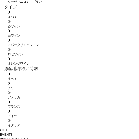
ソーヴィニヨン・ブラン
タイプ
すべて
赤ワイン
白ワイン
スパークリングワイン
ロゼワイン
オレンジワイン
原産地呼称／等級
すべて
チリ
アメリカ
フランス
ドイツ
イタリア
GIFT
EVENTS