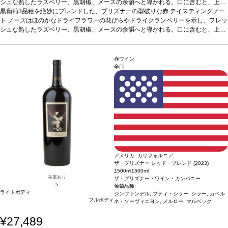
シュな熟したラズベリー、黒胡椒、メースの余韻へと導かれる。口に含むと、上質
なタンニンがフレッシュな赤と青果実を運び、アーシーな含みとともに心地よく広
黒葡萄3品種を絶妙にブレンドした、プリズナーの型破りな赤
テイスティングノー
がる。
ト
ノーズはほのかなドライフラワーの花びらやドライクランベリーを示し、フレッ
葡萄品種
シラー 61.5%、グルナッシュ 25.5%、ムールヴェードル 13%
*本
ヴィンテージが在庫切れの場合、在庫があり価格が同様の場合は自動的に次のヴィ
シュな熟したラズベリー、黒胡椒、メースの余韻へと導かれる。口に含むと、上質
ンテージに変更されます、ご了承ください。
なタンニンがフレッシュな赤と青果実を運び、アーシーな含みとともに心地よく広
がる。
葡萄品種
シラー 61.5%、グルナッシュ 25.5%、ムールヴェードル 13%
*本
ヴィンテージが在庫切れの場合、在庫があり価格が同様の場合は自動的に次のヴィ
赤ワイン
ンテージに変更されます、ご了承ください。
辛口
アメリカ カリフォルニア
ザ・プリズナー レッド・ブレンド (2023)
1500ml
1500ml
在庫あり
ザ・プリズナー・ワイン・カンパニー
5
葡萄品種:
ライトボディ
ジンファンデル, プティ・シラー, シラー, カベル
フルボディ
ネ・ソーヴィニヨン, メルロー, マルベック
¥27,489