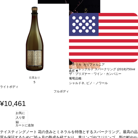
ャビア、またそのままでも愉しめる
葡萄品種
ピノ・ノワール 59%、シャルドネ 4
スパークリングワイン
1%
*本ヴィンテージが在庫切れの場合、在庫があり価格が同様の場合は自動的に次
辛口
のヴィンテージに変更されます、ご了承ください。
アメリカ カリフォルニア
アンシャックルド スパークリング (2018)
750ml
続きを表示 ▼
ザ・プリズナー・ワイン・カンパニー
在庫あり
葡萄品種:
5
シャルドネ, ピノ・ノワール
ライトボディ
フルボディ
¥10,461
お気に
入り登
録
カートに追加
テイスティングノート
花の含みとミネラルを特徴とするスパークリング。最高の品
質を保証するために36ヵ月の熟成を経ており、青リンゴやフジリンゴ、梨の鮮やか