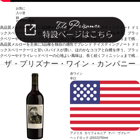
お気に
入り登
録
カートに追加
高品質メルローを主体に3品種を独自の感性でブレンド
テイスティングノート
ドミ
ックスベリークーリと甘いスパイスが漂い、ほのかなココアと白檀を伴う。ブラッ
クベリーやドライレッドベリーの心地よい風味は、長く続くフィニッシュまで残
る。
高品質メルローを主体に3品種を独自の感性でブレンド
葡萄品種
メルロー 87.5%、プティ・ヴェルド 8.3%、マルベック 4.2%
テイスティングノート
ドミ
ックスベリークーリと甘いスパイスが漂い、ほのかなココアと白檀を伴う。ブラッ
クベリーやドライレッドベリーの心地よい風味は、長く続くフィニッシュまで残
る。
葡萄品種
メルロー 87.5%、プティ・ヴェルド 8.3%、マルベック 4.2%
ザ・プリズナー・ワイン・カンパニー
赤ワイン
辛口
100の生産者とのネットワーク
デイヴ・フィニーは、禁酒法時代に盛んだったガレージ・ワインのブレンドに触発され、1990年代
後半にザ・プリズナーの最初のヴィンテージを造りました。その後、ワインメーカーのジェン・ベ
ロスとともに、このブランドの特徴である美しく、豊かで、熟した果実味と芳醇な口当たりを生み
出すことのできる個性的な葡萄畑を見つけたのです。その畑の多くは、禁酒法時代から受け継がれ
た乾燥農法の葡萄畑で、プリズナー・ワイン・カンパニーのファミリーである栽培家たちは重要な
役割を担っているのです。このブランドは、葡萄栽培の単一畑を持っていません。ブレンドに使用
する葡萄は、カリフォルニアでユニークな品種を栽培する小規模生産者に依頼しています。ブラン
ドは常にカリフォルニア中の葡萄農家と新しい関係を築いており、100の生産者とのネットワークは
今後も拡大していきます。
アメリカ カリフォルニア ナパ・ヴァレー
ヘッドロック (2022)
750ml