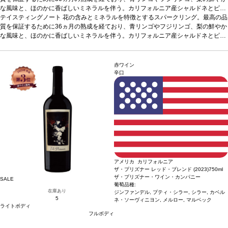
な風味と、ほのかに香ばしいミネラルを伴う。カリフォルニア産シャルドネとピ
ノ・ノワールから造る、一口ごとに生き生きとした酸味とすっきりとした後味が感
テイスティングノート
花の含みとミネラルを特徴とするスパークリング。最高の品
じられる逸品。
質を保証するために36ヵ月の熟成を経ており、青リンゴやフジリンゴ、梨の鮮やか
合う料理
エビのセビーチェ、新鮮な牡蠣、ピザ、またそのままで
も愉しめる
な風味と、ほのかに香ばしいミネラルを伴う。カリフォルニア産シャルドネとピ
葡萄品種
シャルドネ 73%、ピノ・ノワール 27%
*本ヴィンテージが在
庫切れの場合、在庫があり価格が同様の場合は自動的に次のヴィンテージに変更さ
ノ・ノワールから造る、一口ごとに生き生きとした酸味とすっきりとした後味が感
れます、ご了承ください。
じられる逸品。
合う料理
エビのセビーチェ、新鮮な牡蠣、ピザ、またそのままで
も愉しめる
葡萄品種
シャルドネ 73%、ピノ・ノワール 27%
*本ヴィンテージが在
赤ワイン
庫切れの場合、在庫があり価格が同様の場合は自動的に次のヴィンテージに変更さ
辛口
れます、ご了承ください。
アメリカ カリフォルニア
ザ・プリズナー レッド・ブレンド (2023)
750ml
ザ・プリズナー・ワイン・カンパニー
SALE
葡萄品種:
在庫あり
ジンファンデル, プティ・シラー, シラー, カベル
5
ネ・ソーヴィニヨン, メルロー, マルベック
ライトボディ
フルボディ