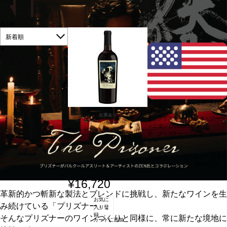
表示順
赤ワイン
新着順
辛口
▼
アメリカ カリフォルニア ナパ・
ヴァレー
在庫あり
ザ・プリズナー カベルネ・ソーヴ
5
ィニヨン (2023)
750ml
ライトボディ
ザ・プリズナー・ワイン・カンパ
フルボディ
ニー
葡萄品種:
カベルネ・ソーヴィニヨン, プテ
ィ・シラー, シラー, マルベック
¥16,720
革新的かつ斬新な製法とブレンドに挑戦し、新たなワインを生
お気に
み続けている「プリズナー」。
入り登
録
そんなプリズナーのワインづくりと同様に、常に新たな境地に
カートに追加