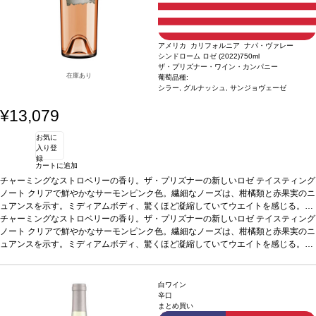
アメリカ カリフォルニア ナパ・ヴァレー
シンドローム ロゼ (2022)
750ml
ザ・プリズナー・ワイン・カンパニー
在庫あり
葡萄品種:
シラー, グルナッシュ, サンジョヴェーゼ
¥13,079
お気に
入り登
録
カートに追加
チャーミングなストロベリーの香り。ザ・プリズナーの新しいロゼ
テイスティング
ノート
クリアで鮮やかなサーモンピンク色。繊細なノーズは、柑橘類と赤果実のニ
ュアンスを示す。ミディアムボディ、驚くほど凝縮していてウエイトを感じる。熟
した果実味のしっかりとした核を持ち、ほのかなストロベリーを含む、長い余韻の
チャーミングなストロベリーの香り。ザ・プリズナーの新しいロゼ
テイスティング
後味が続く。
ノート
クリアで鮮やかなサーモンピンク色。繊細なノーズは、柑橘類と赤果実のニ
合う料理
ブッラータとトマトのサラダ、スパニッシュ・ガーリッ
ク・シュリンプ添えなどと好相性
ュアンスを示す。ミディアムボディ、驚くほど凝縮していてウエイトを感じる。熟
葡萄品種
シラー、グルナッシュ、サンジョヴェ
ーゼ
した果実味のしっかりとした核を持ち、ほのかなストロベリーを含む、長い余韻の
後味が続く。
合う料理
ブッラータとトマトのサラダ、スパニッシュ・ガーリッ
ク・シュリンプ添えなどと好相性
葡萄品種
シラー、グルナッシュ、サンジョヴェ
白ワイン
ーゼ
辛口
まとめ買い