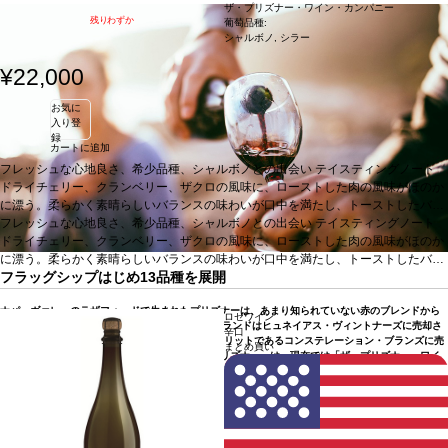
ザ・プリズナー・ワイン・カンパニー
残りわずか
葡萄品種:
シャルボノ, シラー
¥22,000
お気に
入り登
録
カートに追加
フレッシュな心地良さ、希少品種、シャルボノとの出会い
テイスティングノート
ドライチェリー、クランベリー、ザクロの風味に、ローストした肉の風味がほのか
に漂う。柔らかく素晴らしいバランスの味わいが口中を満たし、トーストしたバニ
ラを含む余韻が長く残る。
フレッシュな心地良さ、希少品種、シャルボノとの出会い
葡萄品種
シャルボノ 95%、シラー 5%
テイスティングノート
ドライチェリー、クランベリー、ザクロの風味に、ローストした肉の風味がほのか
に漂う。柔らかく素晴らしいバランスの味わいが口中を満たし、トーストしたバニ
フラッグシップはじめ13品種を展開
ラを含む余韻が長く残る。
葡萄品種
シャルボノ 95%、シラー 5%
ナパ・ヴァレーのラザフォードで生まれたプリズナーは、あまり知られていない赤のブレンドから
ロゼワイン
始まりましたが、10年も経たないうちに、このブランドはヒュネイアス・ヴィントナーズに売却さ
辛口
れました。2016年には、再び大手飲料コングロマリットであるコンステレーション・ブランズに売
まとめ買い
却されました。前述の赤ワインブレンド「ザ・プリズナー」は、現在では「ザ・プリズナー・ワイ
ン・カンパニー」として、フラッグシップラベルをはじめ、13品種を展開するワイナリーブランド
となっています。プリズナーは現在、コンステレーションが所有する100以上のブランドの1つであ
り、2017年には約16万5000ケースのプリズナーを生産し、当初の生産量から飛躍的に増加しまし
た。