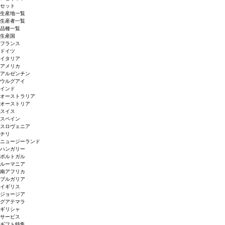
セット
生産地一覧
生産者一覧
品種一覧
生産国
フランス
ドイツ
イタリア
アメリカ
アルゼンチン
ウルグアイ
インド
オーストラリア
オーストリア
スイス
スペイン
スロヴェニア
チリ
ニュージーランド
ハンガリー
ポルトガル
ルーマニア
南アフリカ
ブルガリア
イギリス
ジョージア
グアテマラ
ギリシャ
サービス
ギフト特集