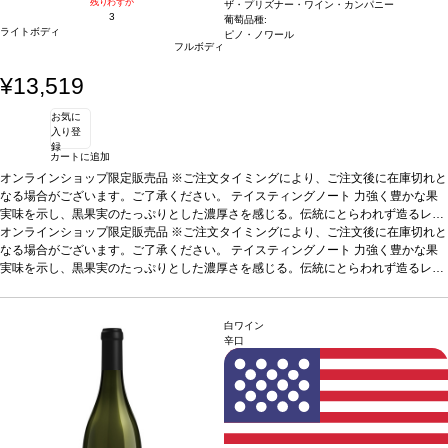
残りわずか
ザ・プリズナー・ワイン・カンパニー
3
葡萄品種:
ライトボディ
ピノ・ノワール
フルボディ
¥13,519
お気に
入り登
録
カートに追加
オンラインショップ限定販売品 ※ご注文タイミングにより、ご注文後に在庫切れと
なる場合がございます。ご了承ください。
テイスティングノート
力強く豊かな果
実味を示し、黒果実のたっぷりとした濃厚さを感じる。伝統にとらわれず造るレッ
ド・ブレンドと同様、象徴的なスタイルで造るピノ・ノワール。ブラックチェリー
オンラインショップ限定販売品 ※ご注文タイミングにより、ご注文後に在庫切れと
のアロマが開き、ほのかな松葉とトーストしたバニラを伴う。口に含む度に深いブ
なる場合がございます。ご了承ください。
テイスティングノート
力強く豊かな果
ラックチェリーが際立ち、トーストしたバニラの風味が広がり、口中を満たし、長
実味を示し、黒果実のたっぷりとした濃厚さを感じる。伝統にとらわれず造るレッ
い余韻の後味が続く。フレンチオーク樽での熟成により、ソノマ・コーストが生み
ド・ブレンドと同様、象徴的なスタイルで造るピノ・ノワール。ブラックチェリー
出す赤ワインの風味を最大限表現している。絶妙な味わいを持つカリフォルニアワ
のアロマが開き、ほのかな松葉とトーストしたバニラを伴う。口に含む度に深いブ
イン。
ラックチェリーが際立ち、トーストしたバニラの風味が広がり、口中を満たし、長
合う料理
チーズと好相性、またそのままでも愉しめる
葡萄品種
100% ピ
白ワイン
ノ・ノワール
い余韻の後味が続く。フレンチオーク樽での熟成により、ソノマ・コーストが生み
サスティナブル認証
ナパ・グリーン・ワイナリー認証
辛口
出す赤ワインの風味を最大限表現している。絶妙な味わいを持つカリフォルニアワ
イン。
合う料理
チーズと好相性、またそのままでも愉しめる
葡萄品種
100% ピ
ノ・ノワール
サスティナブル認証
ナパ・グリーン・ワイナリー認証