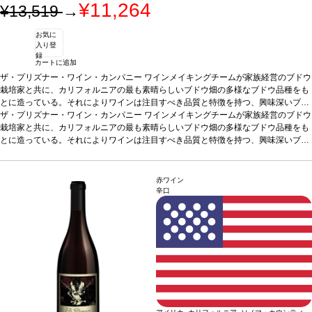
¥11,264
¥13,519
→
お気に
入り登
録
カートに追加
ザ・プリズナー・ワイン・カンパニー
ワインメイキングチームが家族経営のブドウ
栽培家と共に、カリフォルニアの最も素晴らしいブドウ畑の多様なブドウ品種をも
とに造っている。それによりワインは注目すべき品質と特徴を持つ、興味深いブレ
ンドとなっている。
ザ・プリズナー・ワイン・カンパニー
テイスティングノート
ワインメイキングチームが家族経営のブドウ
ノーズはクランベリー、ブラックベリ
ー、カラント、ドライプラム、バニラ、ナツメグ、トーストしたココナッツを示
栽培家と共に、カリフォルニアの最も素晴らしいブドウ畑の多様なブドウ品種をも
す。口に含むと、柔らかいタンニンが広がり、甘いスパイスは素晴らしく溶け込ん
とに造っている。それによりワインは注目すべき品質と特徴を持つ、興味深いブレ
でいて、バランスの取れた赤と黒果実を感じる。
ンドとなっている。
テイスティングノート
ノーズはクランベリー、ブラックベリ
合う料理
グリルした肉、甘いソ
ースやトマトベースのソース添えの肉料理などと好相性
ー、カラント、ドライプラム、バニラ、ナツメグ、トーストしたココナッツを示
葡萄品種
ジンファンデル 4
0%、プティ・シラー 19%、シラー 17%、カベルネ・ソーヴィニヨン 10.5%、メル
す。口に含むと、柔らかいタンニンが広がり、甘いスパイスは素晴らしく溶け込ん
赤ワイン
ロー 8.5%、マルベック 5%
でいて、バランスの取れた赤と黒果実を感じる。
*本ヴィンテージが在庫切れの場合、在庫があり価格が
合う料理
グリルした肉、甘いソ
辛口
同様の場合は自動的に次のヴィンテージに変更されます、ご了承ください。
ースやトマトベースのソース添えの肉料理などと好相性
葡萄品種
ジンファンデル 4
0%、プティ・シラー 19%、シラー 17%、カベルネ・ソーヴィニヨン 10.5%、メル
ロー 8.5%、マルベック 5%
*本ヴィンテージが在庫切れの場合、在庫があり価格が
同様の場合は自動的に次のヴィンテージに変更されます、ご了承ください。