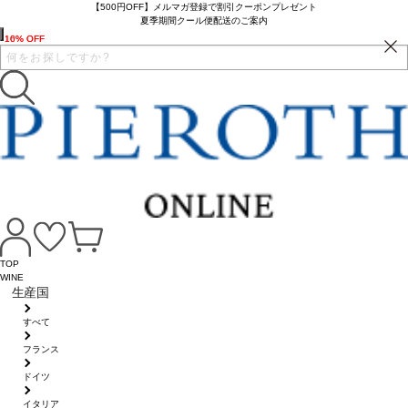
【500円OFF】メルマガ登録で割引クーポンプレゼント
夏季期間クール便配送のご案内
16% OFF
10% OFF
TOP
WINE
生産国
すべて
フランス
ドイツ
イタリア