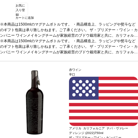
お気に
入り登
録
カートに追加
※本商品は1500mlのマグナムボトルです。 ・商品構造上、ラッピングや熨斗など
のギフト包装は承り致しかねます。ご了承ください。
ザ・プリズナー・ワイン・カ
ンパニー
ワインメイキングチームが家族経営のブドウ栽培家と共に、カリフォルニ
アの最も素晴らしいブドウ畑の多様なブドウ品種をもとに造っている。それにより
※本商品は1500mlのマグナムボトルです。 ・商品構造上、ラッピングや熨斗など
ワインは注目すべき品質と特徴を持つ、興味深いブレンドとなっている。
のギフト包装は承り致しかねます。ご了承ください。
ザ・プリズナー・ワイン・カ
ワインに
ついて
ンパニー
プリズナーはナパ・ヴァレーに最初に移住したイタリア人によって初めて造
ワインメイキングチームが家族経営のブドウ栽培家と共に、カリフォルニ
られた “ミックスブラック” にひらめきを得た。プリズナーは現在最も良く知られて
アの最も素晴らしいブドウ畑の多様なブドウ品種をもとに造っている。それにより
いる赤ブレンドで、ジンファンデルにカベルネ・ソーヴィニヨン、プティ・シラ
ワインは注目すべき品質と特徴を持つ、興味深いブレンドとなっている。
ワインに
ー、シャルボノという珍しい組み合わせによる、興味深いブレンドの復活へと導い
ついて
プリズナーはナパ・ヴァレーに最初に移住したイタリア人によって初めて造
赤ワイン
ている。
られた “ミックスブラック” にひらめきを得た。プリズナーは現在最も良く知られて
テイスティングノート
ノーズはクランベリー、ブラックベリー、カラン
辛口
ト、ドライプラム、バニラ、ナツメグ、トーストしたココナッツを示す。口に含む
いる赤ブレンドで、ジンファンデルにカベルネ・ソーヴィニヨン、プティ・シラ
と、柔らかいタンニンが広がり、甘いスパイスは素晴らしく溶け込んでいて、バラ
ー、シャルボノという珍しい組み合わせによる、興味深いブレンドの復活へと導い
ンスの取れた赤と黒果実を感じる。
ている。
テイスティングノート
ノーズはクランベリー、ブラックベリー、カラン
合う料理
トマトや甘いソース添えのグリル肉
葡萄品種
ト、ドライプラム、バニラ、ナツメグ、トーストしたココナッツを示す。口に含む
ジンファンデル 40%、プティ・シラー 19%、シラー 17%、カベルネ・ソ
ーヴィニヨン 10.5%、メルロー 8.5%、マルベック 5%
と、柔らかいタンニンが広がり、甘いスパイスは素晴らしく溶け込んでいて、バラ
*本ヴィンテージが在庫切れ
の場合、在庫があり価格が同様の場合は自動的に次のヴィンテージに変更されま
ンスの取れた赤と黒果実を感じる。
合う料理
トマトや甘いソース添えのグリル肉
す、ご了承ください。
葡萄品種
ジンファンデル 40%、プティ・シラー 19%、シラー 17%、カベルネ・ソ
ーヴィニヨン 10.5%、メルロー 8.5%、マルベック 5%
*本ヴィンテージが在庫切れ
の場合、在庫があり価格が同様の場合は自動的に次のヴィンテージに変更されま
アメリカ カリフォルニア ナパ・ヴァレー
す、ご了承ください。
ディレンジ (2022)
750ml
ザ・プリズナー・ワイン・カンパニー