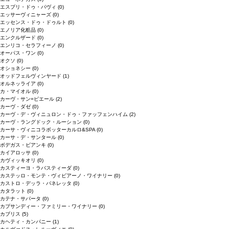
エスプリ・ドゥ・パヴィ
(0)
エッサーヴィニャーズ
(0)
エッセンス・ドゥ・ドゥルト
(0)
エノリア化粧品
(0)
エンクルザード
(0)
エンリコ・セラフィーノ
(0)
オーパス・ワン
(0)
オクソ
(0)
オショネシー
(0)
オッドフェルヴィンヤード
(1)
オルネッライア
(0)
カ・マイオル
(0)
カーヴ・サン=ピエール
(2)
カーヴ・ダゼ
(0)
カーヴ・デ・ヴィニュロン・ドゥ・ファッフェンハイム
(2)
カーヴ・ラングドック・ルーション
(0)
カーサ・ヴィニコラボッターカルロ&SPA
(0)
カーサ・デ・サンタール
(0)
ボデガス・ビアンキ
(0)
カイアロッサ
(0)
カヴィッキオリ
(0)
カスティーヨ・ラバスティーダ
(0)
カステッロ・モンテ・ヴィビアーノ・ワイナリー
(0)
カストロ・デッラ・パネレッタ
(0)
カタラット
(0)
カテナ・サパータ
(0)
カプサンディー・ファミリー・ワイナリー
(0)
カブリス
(5)
カヘティ・カンパニー
(1)