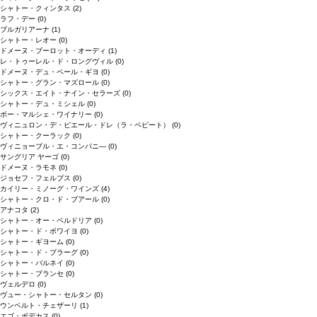
シャトー・クィンタス
(2)
ラフ・デー
(0)
ブルガリアーナ
(1)
シャトー・レオー
(0)
ドメーヌ・ブーロット・オーディ
(1)
レ・トゥーレル・ド・ロングヴィル
(0)
ドメーヌ・デュ・ペール・ギヨ
(0)
シャトー・グラン・マズロール
(0)
シックス・エイト・ナイン・セラーズ
(0)
シャトー・デュ・ミシェル
(0)
ボー・マルシェ・ワイナリー
(0)
ヴィニュロン・デ・ピエール・ドレ（ラ・ペピート）
(0)
シャトー・クーラック
(0)
ヴィニョーブル・エ・コンパニ―
(0)
サングリア ヤーゴ
(0)
ドメーヌ・ラモネ
(0)
ジョセフ・フェルプス
(0)
カイリー・ミノーグ・ワインズ
(4)
シャトー・クロ・ド・ブアール
(0)
アナコタ
(2)
シャトー・オー・ペルドリア
(0)
シャトー・ド・ボワイヨ
(0)
シャトー・ギヨーム
(0)
シャトー・ド・ブラーグ
(0)
シャトー・パルネイ
(0)
シャトー・プランセ
(0)
ヴェルデロ
(0)
ヴュー・シャトー・セルタン
(0)
ウンベルト・チェザーリ
(1)
エゴ・ボデカス
(0)