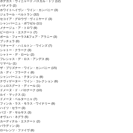
ボデガス・ヴィニャード パスカル・トソ
(12)
パナメラ
(2)
ホワイトへイヴン・ワイン・カンパニー
(3)
ジェラール・ベルトラン
(32)
セコイア・グロウヴ・ヴィニヤード
(3)
シャンパーニュ・ボワゼル
(11)
メナージュ・ア・トロワ
(9)
ピーロート・エステート
(7)
ボール・フォーラス&フェア・アラニー
(3)
ブッチェラ
(0)
リチャード・ハミルトン・ワインズ
(7)
シャトー・クラーク
(3)
シャトー・デ・ローレ
(2)
フレシャス・デ・ロス・アンデス
(6)
リマペレ
(1)
ザ・プリズナー・ワイン・カンパニー
(15)
カ・ディ・フラーティ
(6)
シャンパーニュ・テタンジェ
(8)
ナヴィゲーター・ワイン・コレクション
(6)
シュロスグート・ディール
(1)
ドメーヌ・ド・バロナーク
(10)
ルイ・マックス
(1)
ドメーヌ・ベルターニャ
(7)
フィンカ・ラス・モラス・ワイナリー
(9)
ハイツ・セラー
(3)
パゴ・デ・サルサス
(3)
オヴェハ・ネグラ
(5)
カーディナル・エステート
(2)
パラディン
(3)
ローレンツ・ファイヴ
(6)