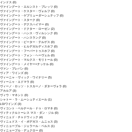
インドス
(0)
ヴァイングート・エルンスト・ブレッツ
(0)
ヴァイングート・ケスター・ヴォルフ
(0)
ヴァイングート・ゲブリューダーシュテッフ
(0)
ヴァイングート・スターク
(0)
ヴァイングート・デクスハイマー
(0)
ヴァイングート・ドクター・ローゼン
(2)
ヴァイングート・ハンス・ヴィルシンク
(0)
ヴァイングート・ハンスラング
(0)
ヴァイングート・ピーター・テルゲス
(0)
ヴァイングート・ヒルデガルディスホフ
(0)
ヴァイングート・フーバートゥスホフ
(0)
ヴァイングート・フォン・ヘーヴェル
(0)
ヴァイングート・マルクス・モリトール
(0)
ヴァイングート・メイヤー=ナッケル
(0)
ヴァン・ブレバン
(0)
ヴィア・ワインズ
(0)
ヴィーニャ・ヴィック・ワイナリー
(5)
ヴィーニャ・エドマラ
(0)
ヴィーノ・ロッソ・トスカーノ・ダターヴォラ
(0)
アカルア
(3)
ヴィウ・マネント
(0)
シャトー・ラ・ムーシュティエール
(1)
LGIワインズ
(3)
ヴィコント・ベルナール・ドゥ・ロマネ
(0)
ヴィティクルトーレス マス・ダン・ジル
(0)
ヴィニェド・チャドウィック
(4)
ヴィニェドス・イ・ボデガス・ムニョス
(3)
ヴィニョーブル・ジェラール・ペルス
(1)
ヴィニョーブル・デュクロー
(0)