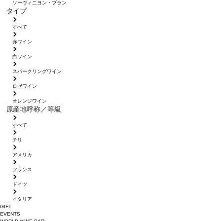
ソーヴィニヨン・ブラン
タイプ
すべて
赤ワイン
白ワイン
スパークリングワイン
ロゼワイン
オレンジワイン
原産地呼称／等級
すべて
チリ
アメリカ
フランス
ドイツ
イタリア
GIFT
EVENTS