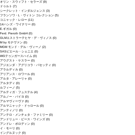
オリン・スウィフト・セラーズ
(9)
ドゥルト
(7)
シークレット・インダルジェンス
(3)
フランソワ・L・ヴィトン コレクション
(5)
コニャック・レロー
(11)
14ハンズ・ワイナリー
(0)
E.ギガル
(0)
Ferd. Pieroth GmbH
(0)
GLMエストラーテヒヤ・デ・ヴィノス
(0)
M by モナヴァン
(0)
MGM モンド・デル・ヴィーノ
(2)
SASピエール・シェニエ
(0)
WGテゥンガースハイム
(0)
アウグスト・ケスラー
(0)
アジエンダ・アグリコラ・パセッティ
(0)
アラルディカ
(0)
アリアンス・ロワール
(0)
アルタ・アレーリャ
(0)
アルタディ
(0)
ルフィーノ
(5)
アルティガ・フュステル
(4)
アルノー・バイヨ
(0)
アルマヴィーヴァ
(6)
アルマニャック・ドゥロール
(0)
アンティノリ
(0)
アンテロ・メンチェタ・ファミリー
(0)
アンドリュー・ピース・ワインズ
(0)
アンドレ・ボロディン
(0)
イ・モーリ
(0)
イングルヌック
(0)