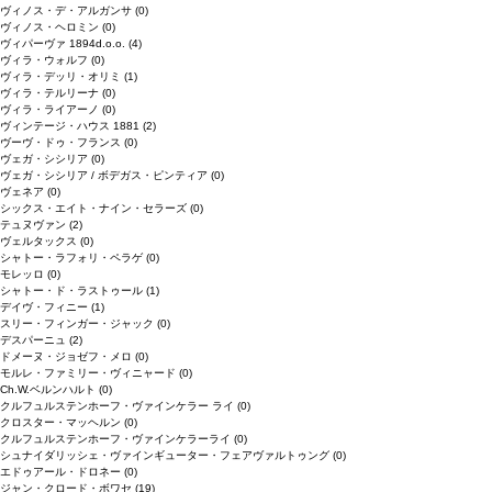
ヴィノス・デ・アルガンサ
(0)
ヴィノス・ヘロミン
(0)
ヴィパーヴァ 1894d.o.o.
(4)
ヴィラ・ウォルフ
(0)
ヴィラ・デッリ・オリミ
(1)
ヴィラ・テルリーナ
(0)
ヴィラ・ライアーノ
(0)
ヴィンテージ・ハウス 1881
(2)
ヴーヴ・ドゥ・フランス
(0)
ヴェガ・シシリア
(0)
ヴェガ・シシリア / ボデガス・ピンティア
(0)
ヴェネア
(0)
シックス・エイト・ナイン・セラーズ
(0)
テュヌヴァン
(2)
ヴェルタックス
(0)
シャトー・ラフォリ・ペラゲ
(0)
モレッロ
(0)
シャトー・ド・ラストゥール
(1)
デイヴ・フィニー
(1)
スリー・フィンガー・ジャック
(0)
デスパーニュ
(2)
ドメーヌ・ジョゼフ・メロ
(0)
モルレ・ファミリー・ヴィニャード
(0)
Ch.W.ベルンハルト
(0)
クルフュルステンホーフ・ヴァインケラー ライ
(0)
クロスター・マッヘルン
(0)
クルフュルステンホーフ・ヴァインケラーライ
(0)
シュナイダリッシェ・ヴァインギューター・フェアヴァルトゥング
(0)
エドゥアール・ドロネー
(0)
ジャン・クロード・ボワセ
(19)