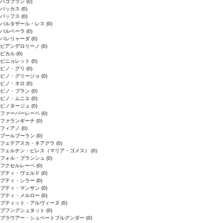
バコブラン
(0)
バッカス
(0)
バッフス
(0)
バルタザール・レス
(0)
バルベーラ
(0)
パレリャーダ
(0)
ピアンデロリーノ
(0)
ビカル
(0)
ピニョレット
(0)
ピノ・グリ
(0)
ピノ・グリージョ
(0)
ピノ・ネロ
(0)
ピノ・ブラン
(0)
ピノ・ムニエ
(0)
ピノタージュ
(0)
ファーバーレーベ
(0)
ファランギーナ
(0)
フィアノ
(0)
ブールブーラン
(0)
フェテアスカ・ネアグラ
(0)
フェルナン・ピレス（マリア・ゴメス）
(0)
フォル・ブランシュ
(0)
フクセルレーベ
(0)
プティ・ヴェルド
(0)
プティ・シラー
(0)
プティ・マンサン
(0)
プティ・メルロー
(0)
プティット・アルヴィーヌ
(0)
プフングシュタット
(0)
ブラウアー・シュペートブルグンダー
(0)