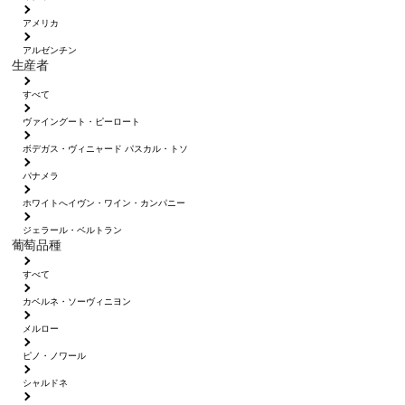
アメリカ
アルゼンチン
生産者
すべて
ヴァイングート・ピーロート
ボデガス・ヴィニャード パスカル・トソ
パナメラ
ホワイトへイヴン・ワイン・カンパニー
ジェラール・ベルトラン
葡萄品種
すべて
カベルネ・ソーヴィニヨン
メルロー
ピノ・ノワール
シャルドネ