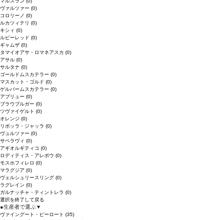
マルスラン
(0)
ヴァルツァー
(0)
コロリーノ
(0)
ルカツィテリ
(0)
キシィ
(0)
ルビーレッド
(0)
ギャムザ
(0)
タマイオアサ・ロマネアスカ
(0)
アサル
(0)
サルタナ
(0)
ゴールドムスカテラー
(0)
マスカット・ゴルド
(0)
ゲルバームスカテラー
(0)
アブリュー
(0)
ブラウブルガー
(0)
ツヴァイゲルト
(0)
オレンジ
(0)
リボッラ・ジャッラ
(0)
ヴュルツァー
(0)
サペラヴィ
(0)
アギオルギティコ
(0)
ロディティス・アレポウ
(0)
モスホフィレロ
(0)
マラグジア
(0)
ヴェルシュリースリング
(0)
ラグレイン
(0)
ガルナッチャ・ティントレラ
(0)
選択を終了して戻る
●
生産者で選ぶ
▼
ヴァイングート・ピーロート
(35)