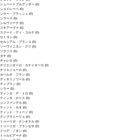
シュペートブルグンダー
(0)
ショイレーベ
(0)
シラー・ブラッシュ
(0)
シラーズ
(0)
シルヴァーナ
(0)
スキアーヴァ
(0)
スクード・ディ・コルテ
(0)
セミヨン
(0)
セルシアル・ブランコ
(0)
ソーヴィニヨン・グリ
(0)
ソラリス
(0)
タナ
(0)
チャレロ
(0)
チリエジオーロ・カナイオーロ
(0)
チリエジョーロ
(0)
カベルネ・フラン
(0)
ディオリノワール
(0)
ティブラン
(0)
シラー
(0)
ティンタ・デ・トロ
(0)
ティンタ・ロリス
(0)
ジンファンデル
(0)
ティント・カオ
(0)
ティント・フィーノ
(0)
テンプラニーリョ
(0)
トゥーリガ・ナシオナル
(0)
トゥーリガ・フランセサ
(0)
ドゥデ・ノダン
(0)
トゥルビアーナ
(0)