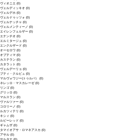
ヴィオニエ
(0)
ヴェルディッキオ
(0)
ヴェルデホ
(0)
ヴェルドゥッツォ
(0)
ヴェルナッチャ
(0)
ヴェルメンティーノ
(0)
エイレンフェルザー
(0)
エナンチオ
(0)
エルミタージュ
(0)
エンクルザード
(0)
オーセロワ
(0)
オプティマ
(0)
カステラン
(0)
カタラット
(0)
ヴェルデーリョ
(0)
プティ・クルビュ
(0)
マルヴォワジー(トゥルバ）
(0)
ネレッロ・マスカレーゼ
(0)
リンゴ
(0)
グリッロ
(0)
マルスラン
(0)
ヴァルツァー
(0)
コロリーノ
(0)
ルカツィテリ
(0)
キシィ
(0)
ルビーレッド
(0)
ギャムザ
(0)
タマイオアサ・ロマネアスカ
(0)
アサル
(0)
サルタナ
(0)