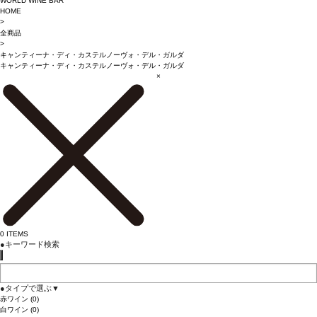
WORLD WINE BAR
HOME
>
全商品
>
キャンティーナ・ディ・カステルノーヴォ・デル・ガルダ
キャンティーナ・ディ・カステルノーヴォ・デル・ガルダ
×
0
ITEMS
●
キーワード検索
●
タイプで選ぶ
▼
赤ワイン
(0)
白ワイン
(0)