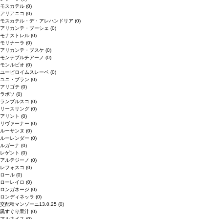
モスカテル
(0)
アリアニコ
(0)
モスカテル・デ・アレハンドリア
(0)
アリカンテ・ブーシェ
(0)
モナストレル
(0)
モリナーラ
(0)
アリカンテ・ブスケ
(0)
モンテプルチアーノ
(0)
モンルビオ
(0)
ユービロイムスレーベ
(0)
ユニ・ブラン
(0)
アリゴテ
(0)
ラボソ
(0)
ランブルスコ
(0)
リースリング
(0)
アリント
(0)
リヴァーナー
(0)
ルーサンヌ
(0)
ルーレンダー
(0)
ルガーナ
(0)
レゲント
(0)
アルテジーノ
(0)
レフォスコ
(0)
ロール
(0)
ローレイロ
(0)
ロンガネージ
(0)
ロンディネッラ
(0)
交配種マンゾーニ13.0.25
(0)
黒すぐり果汁
(0)
アルネイス
(0)