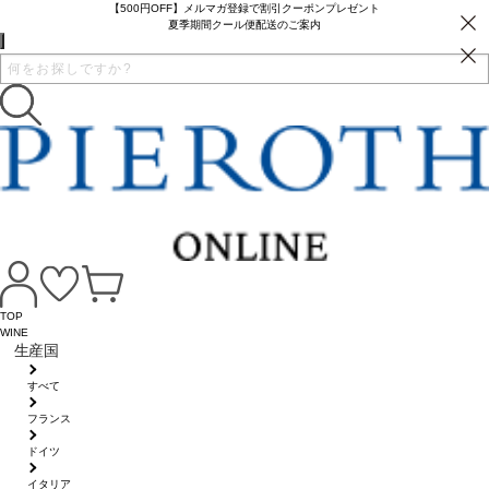
【500円OFF】メルマガ登録で割引クーポンプレゼント
夏季期間クール便配送のご案内
TOP
WINE
生産国
すべて
フランス
ドイツ
イタリア