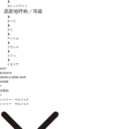
オレンジワイン
原産地呼称／等級
すべて
チリ
アメリカ
フランス
ドイツ
イタリア
GIFT
EVENTS
WORLD WINE BAR
HOME
>
全商品
>
シャトー・マルジョス
シャトー・マルジョス