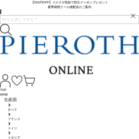
【500円OFF】メルマガ登録で割引クーポンプレゼント
夏季期間クール便配送のご案内
TOP
WINE
生産国
すべて
フランス
ドイツ
イタリア