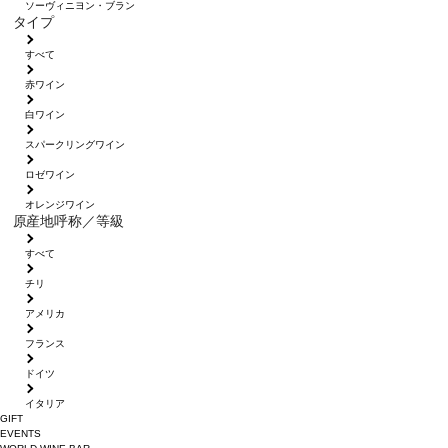
ソーヴィニヨン・ブラン
タイプ
すべて
赤ワイン
白ワイン
スパークリングワイン
ロゼワイン
オレンジワイン
原産地呼称／等級
すべて
チリ
アメリカ
フランス
ドイツ
イタリア
GIFT
EVENTS