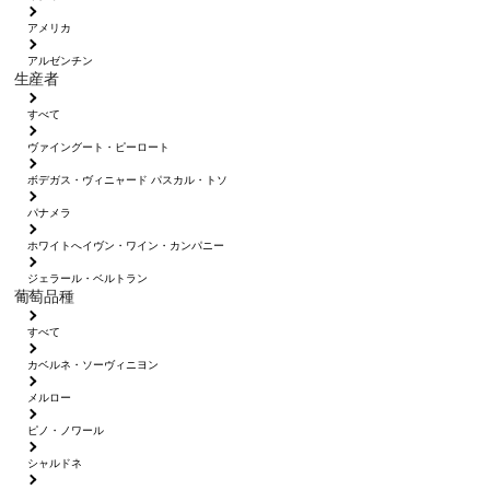
アメリカ
アルゼンチン
生産者
すべて
ヴァイングート・ピーロート
ボデガス・ヴィニャード パスカル・トソ
パナメラ
ホワイトへイヴン・ワイン・カンパニー
ジェラール・ベルトラン
葡萄品種
すべて
カベルネ・ソーヴィニヨン
メルロー
ピノ・ノワール
シャルドネ