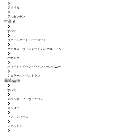
アメリカ
アルゼンチン
生産者
すべて
ヴァイングート・ピーロート
ボデガス・ヴィニャード パスカル・トソ
パナメラ
ホワイトへイヴン・ワイン・カンパニー
ジェラール・ベルトラン
葡萄品種
すべて
カベルネ・ソーヴィニヨン
メルロー
ピノ・ノワール
シャルドネ