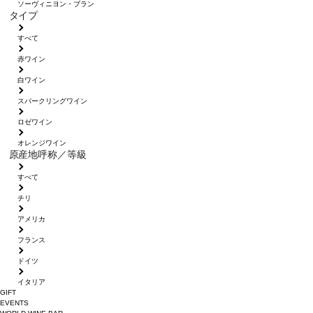
ソーヴィニヨン・ブラン
タイプ
すべて
赤ワイン
白ワイン
スパークリングワイン
ロゼワイン
オレンジワイン
原産地呼称／等級
すべて
チリ
アメリカ
フランス
ドイツ
イタリア
GIFT
EVENTS