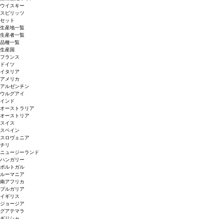
ウイスキー
スピリッツ
セット
生産地一覧
生産者一覧
品種一覧
生産国
フランス
ドイツ
イタリア
アメリカ
アルゼンチン
ウルグアイ
インド
オーストラリア
オーストリア
スイス
スペイン
スロヴェニア
チリ
ニュージーランド
ハンガリー
ポルトガル
ルーマニア
南アフリカ
ブルガリア
イギリス
ジョージア
グアテマラ
ギリシャ