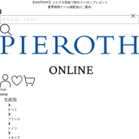
【500円OFF】メルマガ登録で割引クーポンプレゼント
夏季期間クール便配送のご案内
TOP
WINE
生産国
すべて
フランス
ドイツ
イタリア