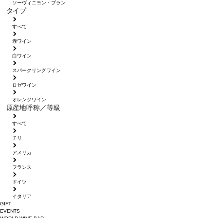
ソーヴィニヨン・ブラン
タイプ
すべて
赤ワイン
白ワイン
スパークリングワイン
ロゼワイン
オレンジワイン
原産地呼称／等級
すべて
チリ
アメリカ
フランス
ドイツ
イタリア
GIFT
EVENTS