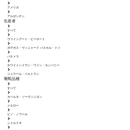
アメリカ
アルゼンチン
生産者
すべて
ヴァイングート・ピーロート
ボデガス・ヴィニャード パスカル・トソ
パナメラ
ホワイトへイヴン・ワイン・カンパニー
ジェラール・ベルトラン
葡萄品種
すべて
カベルネ・ソーヴィニヨン
メルロー
ピノ・ノワール
シャルドネ