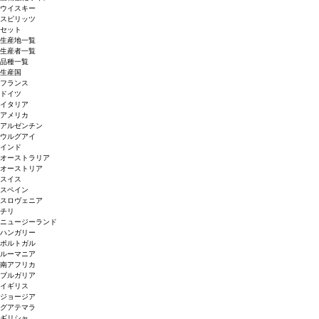
ウイスキー
スピリッツ
セット
生産地一覧
生産者一覧
品種一覧
生産国
フランス
ドイツ
イタリア
アメリカ
アルゼンチン
ウルグアイ
インド
オーストラリア
オーストリア
スイス
スペイン
スロヴェニア
チリ
ニュージーランド
ハンガリー
ポルトガル
ルーマニア
南アフリカ
ブルガリア
イギリス
ジョージア
グアテマラ
ギリシャ