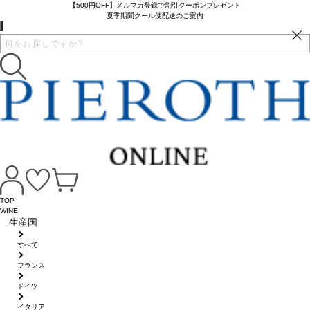
【500円OFF】メルマガ登録で割引クーポンプレゼント
夏季期間クール便配送のご案内
TOP
WINE
生産国
すべて
フランス
ドイツ
イタリア