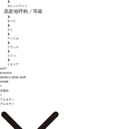
オレンジワイン
原産地呼称／等級
すべて
チリ
アメリカ
フランス
ドイツ
イタリア
GIFT
EVENTS
WORLD WINE BAR
HOME
>
全商品
>
アルタディ
アルタディ