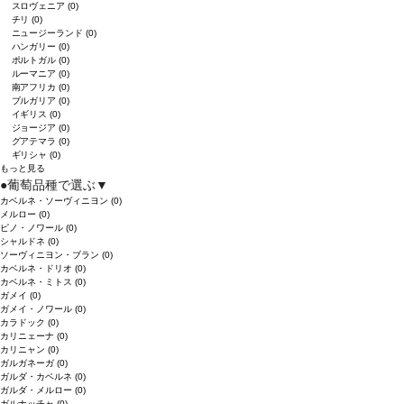
スロヴェニア
(0)
チリ
(0)
ニュージーランド
(0)
ハンガリー
(0)
ポルトガル
(0)
ルーマニア
(0)
南アフリカ
(0)
ブルガリア
(0)
イギリス
(0)
ジョージア
(0)
グアテマラ
(0)
ギリシャ
(0)
もっと見る
●
葡萄品種で選ぶ
▼
カベルネ・ソーヴィニヨン
(0)
メルロー
(0)
ピノ・ノワール
(0)
シャルドネ
(0)
ソーヴィニヨン・ブラン
(0)
カベルネ・ドリオ
(0)
カベルネ・ミトス
(0)
ガメイ
(0)
ガメイ・ノワール
(0)
カラドック
(0)
カリニェーナ
(0)
カリニャン
(0)
ガルガネーガ
(0)
ガルダ・カベルネ
(0)
ガルダ・メルロー
(0)
ガルナッチャ
(0)