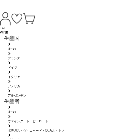
TOP
WINE
生産国
すべて
フランス
ドイツ
イタリア
アメリカ
アルゼンチン
生産者
すべて
ヴァイングート・ピーロート
ボデガス・ヴィニャード パスカル・トソ