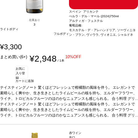
スペイン アリカンテ
ぺルラ・デル・マール (2024)
750ml
在庫あり
アルティガ・フュステル
3
葡萄品種:
ライトボディ
モスカテル・デ・アレハンドリア, ソーヴィニヨ
フルボディ
ン・ブラン, ヴィウラ, ヴィオニエ, シャルドネ
¥3,300
¥2,948
まとめ買い(6+)
10%OFF
/ 1本
お気に
入り登
録
カートに追加
テイスティングノート
驚くほどフレッシュで柑橘類の風味を伴う。 エレガントで
素晴らしく爽やか、生き生きとしたライムピールの核を持ち、エルダーフラワー、
ライチ、トロピカルフルーツのほのかなニュアンスも感じられる。
合う料理
グリ
ルしたエビ、マテガイ、帆立やムール貝などの魚介類料理、またそのままアペリテ
テイスティングノート
驚くほどフレッシュで柑橘類の風味を伴う。 エレガントで
ィフなどと好相性
素晴らしく爽やか、生き生きとしたライムピールの核を持ち、エルダーフラワー、
葡萄品種
モスカテル・デ・アレハンドリア 65%、ソーヴィニヨ
ン・ブラン 15%、ヴィウラ 10%、ヴィオニエ 5%、シャルドネ 5%
ライチ、トロピカルフルーツのほのかなニュアンスも感じられる。
合う料理
*本ヴィンテー
グリ
ジが在庫切れの場合、在庫があり価格が同様の場合は自動的に次のヴィンテージに
ルしたエビ、マテガイ、帆立やムール貝などの魚介類料理、またそのままアペリテ
変更されます、ご了承ください。
ィフなどと好相性
葡萄品種
モスカテル・デ・アレハンドリア 65%、ソーヴィニヨ
ン・ブラン 15%、ヴィウラ 10%、ヴィオニエ 5%、シャルドネ 5%
*本ヴィンテー
赤ワイン
ジが在庫切れの場合、在庫があり価格が同様の場合は自動的に次のヴィンテージに
辛口