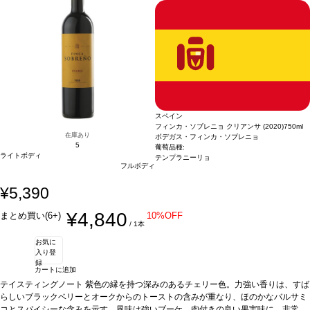
などと好相性
葡萄品種
100% ヴィウラ
スペイン
フィンカ・ソブレニョ クリアンサ (2020)
750ml
在庫あり
ボデガス・フィンカ・ソブレニョ
5
葡萄品種:
ライトボディ
テンプラニーリョ
フルボディ
¥5,390
¥4,840
まとめ買い(6+)
10%OFF
/ 1本
お気に
入り登
録
カートに追加
テイスティングノート
紫色の縁を持つ深みのあるチェリー色。力強い香りは、すば
らしいブラックベリーとオークからのトーストの含みが重なり、ほのかなバルサミ
コとスパイシーな含みを示す。風味は強いブーケ、肉付きの良い果実味に、非常に