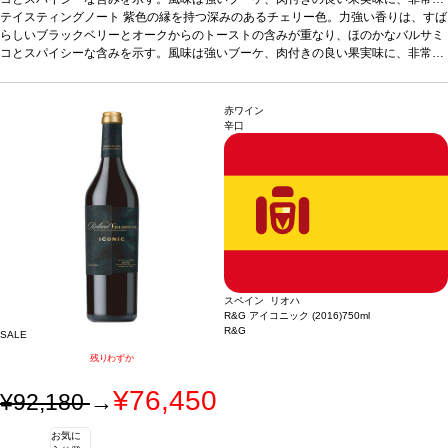
滑らかで熟成したタンニンを持ち、長い余韻の後味を持つ。
テイスティングノート
紫色の縁を持つ深みのあるチェリー色。力強い香りは、すば
合う料理
赤身肉やラ
ム（ロースト/ソース添え）、ジビエ、チーズやソースを添えた魚介類料理などと好
らしいブラックベリーとオークからのトーストの含みが重なり、ほのかなバルサミ
相性
コとスパイシーな含みを示す。風味は強いブーケ、肉付きの良い果実味に、非常に
葡萄品種
100% ティンタ・デ・トロ（テンプラリーニョ）
*本ヴィンテージが
在庫切れの場合、在庫があり価格が同様の場合は自動的に次のヴィンテージに変更
滑らかで熟成したタンニンを持ち、長い余韻の後味を持つ。
合う料理
赤身肉やラ
されます、ご了承ください。
ム（ロースト/ソース添え）、ジビエ、チーズやソースを添えた魚介類料理などと好
相性
葡萄品種
100% ティンタ・デ・トロ（テンプラリーニョ）
*本ヴィンテージが
赤ワイン
在庫切れの場合、在庫があり価格が同様の場合は自動的に次のヴィンテージに変更
辛口
されます、ご了承ください。
スペイン リオハ
R&G アイコニック (2016)
750ml
R&G
SALE
残りわずか
¥76,450
¥92,180
→
お気に