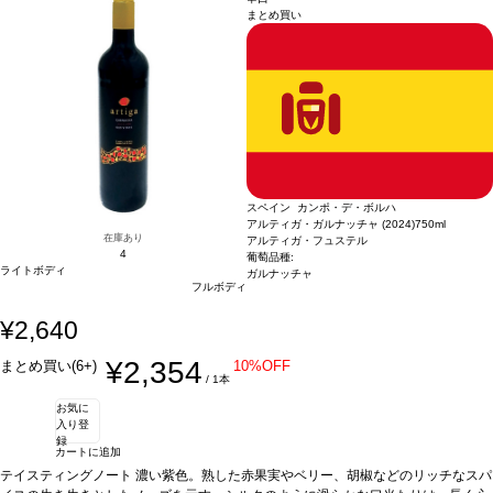
まとめ買い
変更されます、ご了承ください。
スペイン カンポ・デ・ボルハ
アルティガ・ガルナッチャ (2024)
750ml
在庫あり
アルティガ・フュステル
4
葡萄品種:
ライトボディ
ガルナッチャ
フルボディ
¥2,640
¥2,354
まとめ買い(6+)
10%OFF
/ 1本
お気に
入り登
録
カートに追加
テイスティングノート
濃い紫色。熟した赤果実やベリー、胡椒などのリッチなスパ