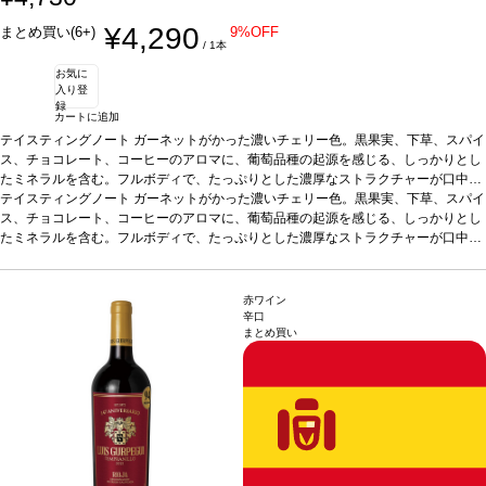
¥4,290
まとめ買い(6+)
9%OFF
/ 1本
お気に
入り登
録
カートに追加
テイスティングノート
ガーネットがかった濃いチェリー色。黒果実、下草、スパイ
ス、チョコレート、コーヒーのアロマに、葡萄品種の起源を感じる、しっかりとし
たミネラルを含む。フルボディで、たっぷりとした濃厚なストラクチャーが口中を
満たす。上質で滑らかなタンニンはエレガントで、フレッシュな余韻の後味は際立
テイスティングノート
ガーネットがかった濃いチェリー色。黒果実、下草、スパイ
っている。
ス、チョコレート、コーヒーのアロマに、葡萄品種の起源を感じる、しっかりとし
葡萄品種
テンプラニーリョ 55%、ガルナッチャ 25%、グラシアーノ 2
0% ＜テンプラニーリョ2014ヴィンテージ；36ヵ月熟成-ガルナッチャ2017ヴィ
たミネラルを含む。フルボディで、たっぷりとした濃厚なストラクチャーが口中を
ンテージ；6ヵ月熟成-グラシアーノ2015ヴィンテージ；30ヵ月熟成 ブレンド後3
満たす。上質で滑らかなタンニンはエレガントで、フレッシュな余韻の後味は際立
ヵ月間瓶内熟成しリリース＞
っている。
葡萄品種
テンプラニーリョ 55%、ガルナッチャ 25%、グラシアーノ 2
0% ＜テンプラニーリョ2014ヴィンテージ；36ヵ月熟成-ガルナッチャ2017ヴィ
赤ワイン
ンテージ；6ヵ月熟成-グラシアーノ2015ヴィンテージ；30ヵ月熟成 ブレンド後3
辛口
まとめ買い
ヵ月間瓶内熟成しリリース＞