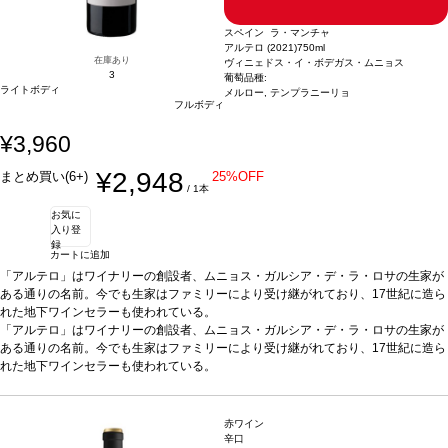
スペイン ラ・マンチャ
アルテロ (2021)
750ml
在庫あり
ヴィニェドス・イ・ボデガス・ムニョス
3
葡萄品種:
ライトボディ
メルロー, テンプラニーリョ
フルボディ
¥3,960
¥2,948
まとめ買い(6+)
25%OFF
/ 1本
お気に
入り登
録
カートに追加
「アルテロ」はワイナリーの創設者、ムニョス・ガルシア・デ・ラ・ロサの生家が
ある通りの名前。今でも生家はファミリーにより受け継がれており、17世紀に造ら
れた地下ワインセラーも使われている。
テイスティングノート
「アルテロ」はワイナリーの創設者、ムニョス・ガルシア・デ・ラ・ロサの生家が
力強く、複雑なアロマは熟した果実味を含み、トーストした
アロマや、胡椒とバルサミコ酢の香りを感じる。 まろやかで、あたたかく、とても
ある通りの名前。今でも生家はファミリーにより受け継がれており、17世紀に造ら
きれいなバランスの風味に、長い余韻の後味を示す。
れた地下ワインセラーも使われている。
合う料理
ローストやグリル
した肉、豆類、ミディアムから香りの強いチーズなどと好相性。
テイスティングノート
力強く、複雑なアロマは熟した果実味を含み、トーストした
葡萄品種
メルロ
ー 55%、テンプラニーリョ 45%
アロマや、胡椒とバルサミコ酢の香りを感じる。 まろやかで、あたたかく、とても
*本ヴィンテージが在庫切れの場合、在庫があり価
格が同様の場合は自動的に次のヴィンテージに変更されます、ご了承ください。
きれいなバランスの風味に、長い余韻の後味を示す。
合う料理
ローストやグリル
赤ワイン
した肉、豆類、ミディアムから香りの強いチーズなどと好相性。
葡萄品種
メルロ
辛口