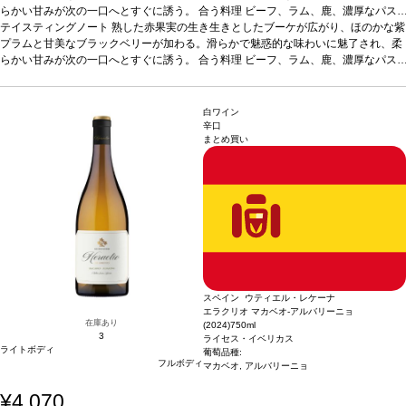
らかい甘みが次の一口へとすぐに誘う。
合う料理
ビーフ、ラム、鹿、濃厚なパス
タや家きん料理などと好相性
テイスティングノート
熟した赤果実の生き生きとしたブーケが広がり、ほのかな紫
葡萄品種
ボバル 85%、シラー 15%
*本ヴィンテージ
が在庫切れの場合、在庫があり価格が同様の場合は自動的に次のヴィンテージに変
プラムと甘美なブラックベリーが加わる。滑らかで魅惑的な味わいに魅了され、柔
更されます、ご了承ください。
らかい甘みが次の一口へとすぐに誘う。
合う料理
ビーフ、ラム、鹿、濃厚なパス
タや家きん料理などと好相性
葡萄品種
ボバル 85%、シラー 15%
*本ヴィンテージ
が在庫切れの場合、在庫があり価格が同様の場合は自動的に次のヴィンテージに変
更されます、ご了承ください。
白ワイン
辛口
まとめ買い
スペイン ウティエル・レケーナ
エラクリオ マカベオ-アルバリーニョ
在庫あり
(2024)
750ml
3
ライセス・イベリカス
ライトボディ
葡萄品種:
フルボディ
マカベオ, アルバリーニョ
¥4,070