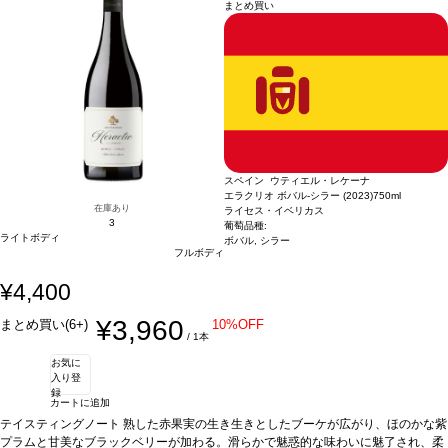
まとめ買い
ー 55%、テンプラニーリョ 45%
*本ヴィンテージが在庫切れの場合、在庫があり価
格が同様の場合は自動的に次のヴィンテージに変更されます、ご了承ください。
スペイン ウティエル・レケーナ
エラクリオ ボバル-シラー (2023)
750ml
在庫あり
ライセス・イベリカス
3
葡萄品種:
ライトボディ
ボバル, シラー
フルボディ
¥4,400
¥3,960
まとめ買い(6+)
10%OFF
/ 1本
お気に
入り登
録
カートに追加
テイスティングノート
熟した赤果実の生き生きとしたブーケが広がり、ほのかな紫
プラムと甘美なブラックベリーが加わる。滑らかで魅惑的な味わいに魅了され、柔