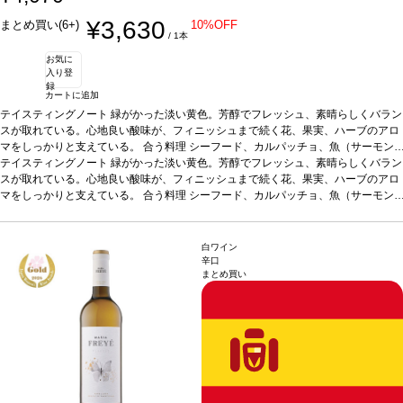
¥3,630
まとめ買い(6+)
10%OFF
/ 1本
お気に
入り登
録
カートに追加
テイスティングノート
緑がかった淡い黄色。芳醇でフレッシュ、素晴らしくバラン
スが取れている。心地良い酸味が、フィニッシュまで続く花、果実、ハーブのアロ
マをしっかりと支えている。
合う料理
シーフード、カルパッチョ、魚（サーモン
やスモークしたマスのムース）、白身肉、家きん、フレッシュチーズなどと好相性
テイスティングノート
緑がかった淡い黄色。芳醇でフレッシュ、素晴らしくバラン
葡萄品種
スが取れている。心地良い酸味が、フィニッシュまで続く花、果実、ハーブのアロ
マカベオ 70%、アルバリーニョ 30%
*本ヴィンテージが在庫切れの場
合、在庫があり価格が同様の場合は自動的に次のヴィンテージに変更されます、ご
マをしっかりと支えている。
合う料理
シーフード、カルパッチョ、魚（サーモン
了承ください。
やスモークしたマスのムース）、白身肉、家きん、フレッシュチーズなどと好相性
葡萄品種
マカベオ 70%、アルバリーニョ 30%
*本ヴィンテージが在庫切れの場
合、在庫があり価格が同様の場合は自動的に次のヴィンテージに変更されます、ご
白ワイン
了承ください。
辛口
まとめ買い