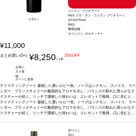
スペイン プリオラート
R&G クロ・ダン・フェラン プリオラート
在庫あり
(2019)
750ml
R&G
葡萄品種:
カリニャン, ガルナッチャ
¥11,000
¥8,250
まとめ買い(3+)
25%OFF
/ 1本
お気に
入り登
録
カートに追加
テイスティングノート
凝縮した濃いルビー色。ノーズはシナモン、スパイス、ラベ
ンダー、ブラックチェリーの魅惑的なアロマを示し、バランスの取れた滑らかなテ
クスチャーが続く。リッチで濃縮した味わいは、エレガントで複雑。口に含むとシ
ルクのように柔らかいタンニンに、ジューシーなストラクチャーと素晴らしい深味
テイスティングノート
凝縮した濃いルビー色。ノーズはシナモン、スパイス、ラベ
を感じる。フレッシュでフルーティーさが広がる、緻密でエレガントな一本。
ンダー、ブラックチェリーの魅惑的なアロマを示し、バランスの取れた滑らかなテ
合う
料理
クスチャーが続く。リッチで濃縮した味わいは、エレガントで複雑。口に含むとシ
赤肉、シチュー、ジビエ、ハードチーズ、青魚、魚のキャセロール、チョコレ
ートなどと合う
ルクのように柔らかいタンニンに、ジューシーなストラクチャーと素晴らしい深味
葡萄品種
カリニャン 62%、ガルナッチャ 38%
造り手情報
R&Gプ
ロジェクトは2010年、フランスの著名なワインメーカーでありコンサルタントでも
を感じる。フレッシュでフルーティーさが広がる、緻密でエレガントな一本。
合う
あるミシェル・ロランが、アラエックス・グランの創業者兼CEOであるハビエル・
料理
赤肉、シチュー、ジビエ、ハードチーズ、青魚、魚のキャセロール、チョコレ
赤ワイン
ガラレタと協力し、スペインの最高のテロワールでプレミアムワインを生産するこ
ートなどと合う
葡萄品種
カリニャン 62%、ガルナッチャ 38%
造り手情報
R&Gプ
辛口