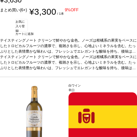
¥3,300
まとめ買い(6+)
9%OFF
/ 1本
お気に
入り登
録
カートに追加
テイスティングノート
クリーンで鮮やかな金色。ノーズは柑橘系の果実をベースに
したトロピカルフルーツの濃厚で、複雑さを示し、心地よいミネラルを含む。たっ
ぷりとした表情豊かな味わいは、フレッシュでエレガントな酸味を持ち、後味はク
リーミー。
テイスティングノート
合う料理
ニシンの燻製、アンチョビ、牡蠣、魚介類、ソース煮込みの
クリーンで鮮やかな金色。ノーズは柑橘系の果実をベースに
魚料理などと好相性
したトロピカルフルーツの濃厚で、複雑さを示し、心地よいミネラルを含む。たっ
葡萄品種
100% シャルドネ
*本ヴィンテージが在庫切れの場
合、在庫があり価格が同様の場合は自動的に次のヴィンテージに変更されます、ご
ぷりとした表情豊かな味わいは、フレッシュでエレガントな酸味を持ち、後味はク
了承ください。
リーミー。
合う料理
ニシンの燻製、アンチョビ、牡蠣、魚介類、ソース煮込みの
魚料理などと好相性
葡萄品種
100% シャルドネ
*本ヴィンテージが在庫切れの場
合、在庫があり価格が同様の場合は自動的に次のヴィンテージに変更されます、ご
白ワイン
了承ください。
辛口