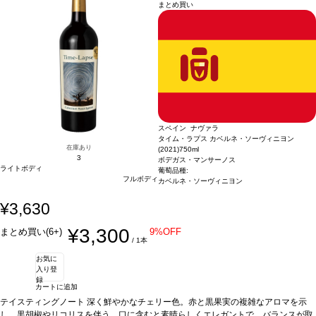
まとめ買い
スペイン ナヴァラ
タイム・ラプス カベルネ・ソーヴィニヨン
在庫あり
(2021)
750ml
3
ボデガス・マンサーノス
ライトボディ
葡萄品種:
フルボディ
カベルネ・ソーヴィニヨン
¥3,630
¥3,300
まとめ買い(6+)
9%OFF
/ 1本
お気に
入り登
録
カートに追加
テイスティングノート
深く鮮やかなチェリー色。赤と黒果実の複雑なアロマを示
し、黒胡椒やリコリスを伴う。口に含むと素晴らしくエレガントで、バランスが取