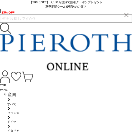
【500円OFF】メルマガ登録で割引クーポンプレゼント
夏季期間クール便配送のご案内
35% OFF
17% OFF
TOP
WINE
生産国
すべて
フランス
ドイツ
イタリア