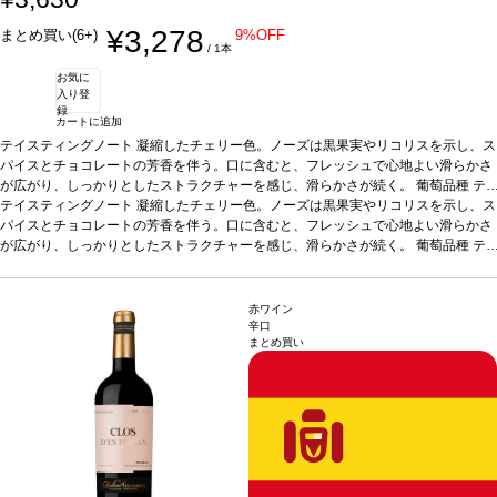
¥3,278
まとめ買い(6+)
9%OFF
/ 1本
お気に
入り登
録
カートに追加
テイスティングノート
凝縮したチェリー色。ノーズは黒果実やリコリスを示し、ス
パイスとチョコレートの芳香を伴う。口に含むと、フレッシュで心地よい滑らかさ
が広がり、しっかりとしたストラクチャーを感じ、滑らかさが続く。
葡萄品種
テ
ンプラニーリョ
テイスティングノート
*本ヴィンテージが在庫切れの場合、在庫があり価格が同様の場合
凝縮したチェリー色。ノーズは黒果実やリコリスを示し、ス
は自動的に次のヴィンテージに変更されます、ご了承ください。
パイスとチョコレートの芳香を伴う。口に含むと、フレッシュで心地よい滑らかさ
が広がり、しっかりとしたストラクチャーを感じ、滑らかさが続く。
葡萄品種
テ
ンプラニーリョ
*本ヴィンテージが在庫切れの場合、在庫があり価格が同様の場合
は自動的に次のヴィンテージに変更されます、ご了承ください。
赤ワイン
辛口
まとめ買い