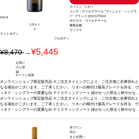
スペイン リオハ
コンデ・ヴァルデマール "ヴィニェド・シングラ
ー” ブランコ (2021)
750ml
SALE
ボデガス・ヴァルデマール
在庫あり
葡萄品種:
3
ヴィウラ
ライトボディ
フルボディ
¥5,445
¥8,470
→
お気に
入り登
録
カートに追加
オンラインショップ限定販売品 ※ご注文タイミングにより、ご注文後に在庫切れと
なる場合がございます。ご了承ください。 リオハの格付け最高グレードを誇る、ヴ
ィネド・シングラーの貴重な白
テイスティングノート
緑がかった明るく鮮やかな
麦わら色。アカシアのような白い花と、メロンや洋ナシのような白果実の凝縮した
オンラインショップ限定販売品 ※ご注文タイミングにより、ご注文後に在庫切れと
アロマを示す。スモーキーさも含み、ヘーゼルナッツのような繊細な香りを背景に
なる場合がございます。ご了承ください。 リオハの格付け最高グレードを誇る、ヴ
感じる。フルボディ、味わいは深く複雑でリッチ、石灰岩土壌からの特徴的な塩味
ィネド・シングラーの貴重な白
テイスティングノート
緑がかった明るく鮮やかな
を持つ。素晴らしくエレガントで、長い余韻が続く。
麦わら色。アカシアのような白い花と、メロンや洋ナシのような白果実の凝縮した
合う料理
寿司、フォアグ
ラ、貝類などの前菜、白身肉、ホワイトソースのパスタ、ロースト野菜、リゾット
アロマを示す。スモーキーさも含み、ヘーゼルナッツのような繊細な香りを背景に
などと好相性
感じる。フルボディ、味わいは深く複雑でリッチ、石灰岩土壌からの特徴的な塩味
葡萄品種
100% ヴィウラ
赤ワイン
を持つ。素晴らしくエレガントで、長い余韻が続く。
合う料理
寿司、フォアグ
辛口
まとめ買い
ラ、貝類などの前菜、白身肉、ホワイトソースのパスタ、ロースト野菜、リゾット