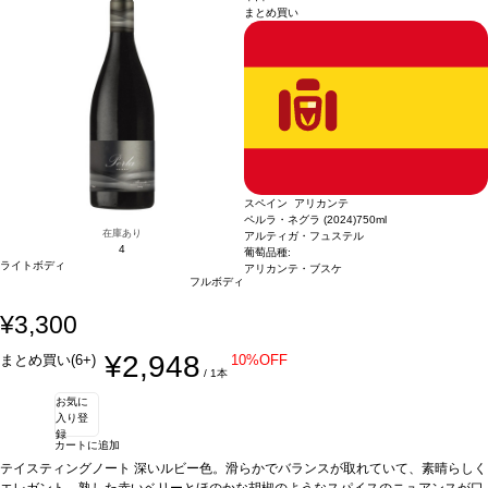
まとめ買い
とに合意し、スタートしました。フランスとスペインの2つの文化、そしてロラン
ロジェクトは2010年、フランスの著名なワインメーカーでありコンサルタントでも
が造るクラシックかつ国際的なワインスタイルと、アラエックス・グラン・スペイ
あるミシェル・ロランが、アラエックス・グランの創業者兼CEOであるハビエル・
ン・ファインワインズのワインに象徴されるモダンなワインスが融合しています。
ガラレタと協力し、スペインの最高のテロワールでプレミアムワインを生産するこ
EC担当Oの感想：良い意味で「スペイン・プリオラート」のイメージを変えてくれ
とに合意し、スタートしました。フランスとスペインの2つの文化、そしてロラン
た、至極の1本です。複雑な香りと滑らかで奥行きのある味わいは、ワインに集中
が造るクラシックかつ国際的なワインスタイルと、アラエックス・グラン・スペイ
して飲みたい日にぜひあけてみてください。生産者からも絶対皆好きになってもら
ン・ファインワインズのワインに象徴されるモダンなワインスが融合しています。
える味わいだよ！と言われたイチオシです。濃厚な味わいがお好きな方や、酸味が
EC担当Oの感想：良い意味で「スペイン・プリオラート」のイメージを変えてくれ
苦手な方に。
た、至極の1本です。複雑な香りと滑らかで奥行きのある味わいは、ワインに集中
して飲みたい日にぜひあけてみてください。生産者からも絶対皆好きになってもら
える味わいだよ！と言われたイチオシです。濃厚な味わいがお好きな方や、酸味が
スペイン アリカンテ
苦手な方に。
ペルラ・ネグラ (2024)
750ml
在庫あり
アルティガ・フュステル
4
葡萄品種:
ライトボディ
アリカンテ・ブスケ
フルボディ
¥3,300
¥2,948
まとめ買い(6+)
10%OFF
/ 1本
お気に
入り登
録
カートに追加
テイスティングノート
深いルビー色。滑らかでバランスが取れていて、素晴らしく
エレガント。熟した赤いベリーとほのかな胡椒のようなスパイスのニュアンスが口