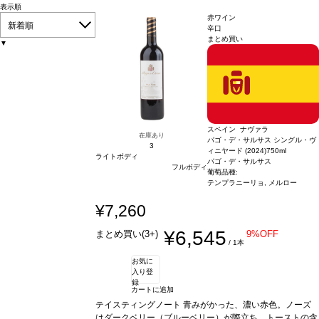
表示順
赤ワイン
新着順
辛口
まとめ買い
▼
スペイン ナヴァラ
在庫あり
パゴ・デ・サルサス シングル・ヴ
3
ィニヤード (2024)
750ml
ライトボディ
パゴ・デ・サルサス
フルボディ
葡萄品種:
テンプラニーリョ, メルロー
¥7,260
¥6,545
まとめ買い(3+)
9%OFF
/ 1本
お気に
入り登
録
カートに追加
テイスティングノート
青みがかった、濃い赤色。ノーズ
はダークベリー（ブルーベリー）が際立ち、トーストの含