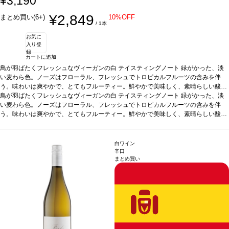
¥3,190
¥2,849
まとめ買い(6+)
10%OFF
/ 1本
お気に
入り登
録
カートに追加
鳥が羽ばたくフレッシュなヴィーガンの白
テイスティングノート
緑がかった、淡
い麦わら色。ノーズはフローラル、フレッシュでトロピカルフルーツの含みを伴
う。味わいは爽やかで、とてもフルーティー。鮮やかで美味しく、素晴らしい酸味
との組み合わせは完璧で、長い余韻が続く。
鳥が羽ばたくフレッシュなヴィーガンの白
テイスティングノート
合う料理
魚のマリネ（カレイ、スズ
緑がかった、淡
キ、鯛）、タラと海老のクリーム煮、魚介類、燻製、チキン、牛肉の煮込み、マリ
い麦わら色。ノーズはフローラル、フレッシュでトロピカルフルーツの含みを伴
ナラソースパスタなどと好相性
う。味わいは爽やかで、とてもフルーティー。鮮やかで美味しく、素晴らしい酸味
葡萄品種
アイレン
認証
オーガニック、WfCP認
証、ヴィーガン認証
との組み合わせは完璧で、長い余韻が続く。
*本ヴィンテージが在庫切れの場合、在庫があり価格が同様の
合う料理
魚のマリネ（カレイ、スズ
場合は自動的に次のヴィンテージに変更されます、ご了承ください。
キ、鯛）、タラと海老のクリーム煮、魚介類、燻製、チキン、牛肉の煮込み、マリ
ナラソースパスタなどと好相性
葡萄品種
アイレン
認証
オーガニック、WfCP認
白ワイン
証、ヴィーガン認証
*本ヴィンテージが在庫切れの場合、在庫があり価格が同様の
辛口
まとめ買い
場合は自動的に次のヴィンテージに変更されます、ご了承ください。