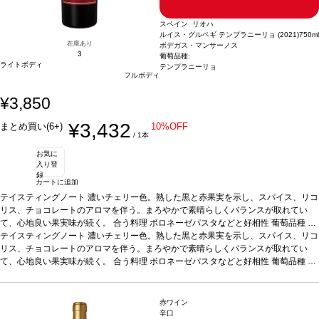
スペイン リオハ
ルイス・グルペギ テンプラニーリョ (2021)
750ml
在庫あり
ボデガス・マンサーノス
3
葡萄品種:
ライトボディ
テンプラニーリョ
フルボディ
¥3,850
¥3,432
まとめ買い(6+)
10%OFF
/ 1本
お気に
入り登
録
カートに追加
テイスティングノート
濃いチェリー色。熟した黒と赤果実を示し、スパイス、リコ
リス、チョコレートのアロマを伴う。まろやかで素晴らしくバランスが取れてい
て、心地良い果実味が続く。
合う料理
ボロネーゼパスタなどと好相性
葡萄品種
テ
ンプラニーリョ
テイスティングノート
*本ヴィンテージが在庫切れの場合、在庫があり価格が同様の場合
濃いチェリー色。熟した黒と赤果実を示し、スパイス、リコ
は自動的に次のヴィンテージに変更されます、ご了承ください。
リス、チョコレートのアロマを伴う。まろやかで素晴らしくバランスが取れてい
て、心地良い果実味が続く。
合う料理
ボロネーゼパスタなどと好相性
葡萄品種
テ
ンプラニーリョ
*本ヴィンテージが在庫切れの場合、在庫があり価格が同様の場合
は自動的に次のヴィンテージに変更されます、ご了承ください。
赤ワイン
辛口