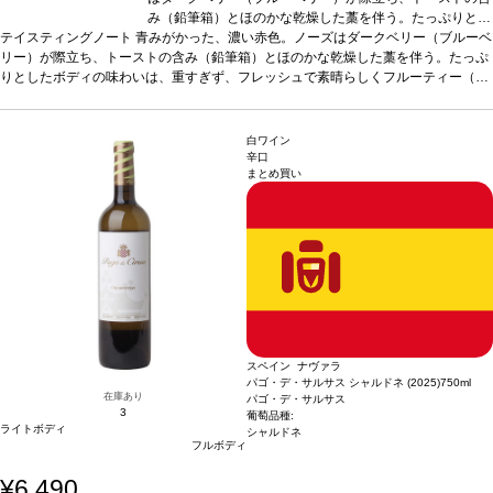
み（鉛筆箱）とほのかな乾燥した藁を伴う。たっぷりとし
テイスティングノート
青みがかった、濃い赤色。ノーズはダークベリー（ブルーベ
たボディの味わいは、重すぎず、フレッシュで素晴らしく
リー）が際立ち、トーストの含み（鉛筆箱）とほのかな乾燥した藁を伴う。たっぷ
フルーティー（ブルーベリー、ブラックベリー）。しっか
りとしたボディの味わいは、重すぎず、フレッシュで素晴らしくフルーティー（ブ
りとして、甘いタンニンも感じるフィニッシュが続く。
ルーベリー、ブラックベリー）。しっかりとして、甘いタンニンも感じるフィニッ
合う料理
チーズラビオリなどミートソースのパスタ、リ
シュが続く。
合う料理
チーズラビオリなどミートソースのパスタ、リゾット、あ
ゾット、あらゆる肉料理、またマンチェゴチーズやロック
らゆる肉料理、またマンチェゴチーズやロックフォールチーズと生ハムなどと好相
フォールチーズと生ハムなどと好相性。
葡萄品種
テンプ
白ワイン
性。
葡萄品種
テンプラニーリョ 75%、メルロー 25%
ラニーリョ 75%、メルロー 25%
*本ヴィンテージが在庫切れ
*本ヴィンテージが在庫
辛口
まとめ買い
の場合、在庫があり価格が同様の場合は自動的に次のヴィンテージに変更されま
切れの場合、在庫があり価格が同様の場合は自動的に次の
す、ご了承ください。
ヴィンテージに変更されます、ご了承ください。
スペイン ナヴァラ
パゴ・デ・サルサス シャルドネ (2025)
750ml
在庫あり
パゴ・デ・サルサス
3
葡萄品種:
ライトボディ
シャルドネ
フルボディ
¥6,490