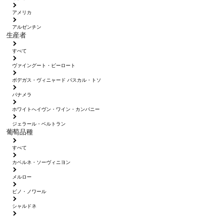
アメリカ
アルゼンチン
生産者
すべて
ヴァイングート・ピーロート
ボデガス・ヴィニャード パスカル・トソ
パナメラ
ホワイトへイヴン・ワイン・カンパニー
ジェラール・ベルトラン
葡萄品種
すべて
カベルネ・ソーヴィニヨン
メルロー
ピノ・ノワール
シャルドネ