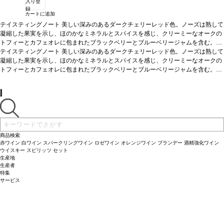
入り登
録
カートに追加
テイスティングノート
美しい深みのあるダークチェリーレッド色。ノーズは熟して
凝縮した果実を示し、ほのかなミネラルとスパイスを感じ、クリーミーなオークの
トフィーとカフェオレに包まれたブラックベリーとブルーベリージャムを含む。凝
縮されたグリセリンのような核を持ち、バランスがよく、果実味に富んだ上質で繊
合う料理
テイスティングノート
漁師が作るバスクの伝統的な煮込み料理で、マグロやトマト、ピーマンな
美しい深みのあるダークチェリーレッド色。ノーズは熟して
細なタンニンに、表情豊かで、テロワールの特徴がはっきりと印象に残る長い余韻
どを使ったマルミタコ料理に合う。またラム料理、牛肉のステーキ、鯛のグリル、
凝縮した果実を示し、ほのかなミネラルとスパイスを感じ、クリーミーなオークの
が続く。
チーズなどとも好相性。
トフィーとカフェオレに包まれたブラックベリーとブルーベリージャムを含む。凝
葡萄品種
95%テンプラリーニョ、5%ガルナッチャ
造り手情報
縮されたグリセリンのような核を持ち、バランスがよく、果実味に富んだ上質で繊
合う料理
漁師が作るバスクの伝統的な煮込み料理で、マグロやトマト、ピーマンな
R&Gプロジェクトは2010年、フランスの著名なワインメーカーであり
コンサルタントでもあるミシェル・ロランが、アラエックス・グランの創業者兼C
細なタンニンに、表情豊かで、テロワールの特徴がはっきりと印象に残る長い余韻
どを使ったマルミタコ料理に合う。またラム料理、牛肉のステーキ、鯛のグリル、
EOであるハビエル・ガラレタと協力し、スペインの最高のテロワールでプレミア
が続く。
チーズなどとも好相性。
葡萄品種
95%テンプラリーニョ、5%ガルナッチャ
ムワインを生産することに合意し、スタートしました。フランスとスペインの2つ
造り手情報
R&Gプロジェクトは2010年、フランスの著名なワインメーカーであり
の文化、そしてロランが造るクラシックかつ国際的なワインスタイルと、アラエッ
コンサルタントでもあるミシェル・ロランが、アラエックス・グランの創業者兼C
クス・グラン・スペイン・ファインワインズのワインに象徴されるモダンなワイン
EOであるハビエル・ガラレタと協力し、スペインの最高のテロワールでプレミア
スが融合しています。
ムワインを生産することに合意し、スタートしました。フランスとスペインの2つ
商品検索
の文化、そしてロランが造るクラシックかつ国際的なワインスタイルと、アラエッ
赤ワイン
白ワイン
スパークリングワイン
ロゼワイン
オレンジワイン
ブランデー
酒精強化ワイン
クス・グラン・スペイン・ファインワインズのワインに象徴されるモダンなワイン
ウイスキー
スピリッツ
セット
生産地
スが融合しています。
生産者
特集
サービス