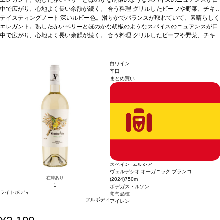
中で広がり、心地よく長い余韻が続く。
合う料理
グリルしたビーフや野菜、チキ
ンの照り焼きなどと好相性
テイスティングノート
深いルビー色。滑らかでバランスが取れていて、素晴らしく
葡萄品種
アリカンテ・ブーシェ 100%
*本ヴィンテージ
が在庫切れの場合、在庫があり価格が同様の場合は自動的に次のヴィンテージに変
エレガント。熟した赤いベリーとほのかな胡椒のようなスパイスのニュアンスが口
更されます、ご了承ください。
中で広がり、心地よく長い余韻が続く。
合う料理
グリルしたビーフや野菜、チキ
ンの照り焼きなどと好相性
葡萄品種
アリカンテ・ブーシェ 100%
*本ヴィンテージ
が在庫切れの場合、在庫があり価格が同様の場合は自動的に次のヴィンテージに変
更されます、ご了承ください。
白ワイン
辛口
まとめ買い
スペイン ムルシア
ヴェルデシオ オーガニック ブランコ
在庫あり
(2024)
750ml
1
ボデガス・ルソン
ライトボディ
葡萄品種:
フルボディ
アイレン