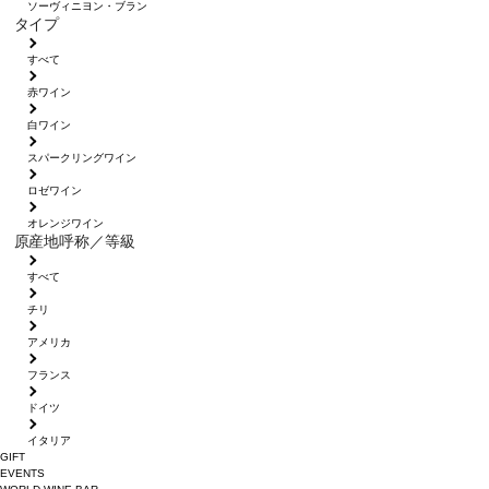
ソーヴィニヨン・ブラン
タイプ
すべて
赤ワイン
白ワイン
スパークリングワイン
ロゼワイン
オレンジワイン
原産地呼称／等級
すべて
チリ
アメリカ
フランス
ドイツ
イタリア
GIFT
EVENTS