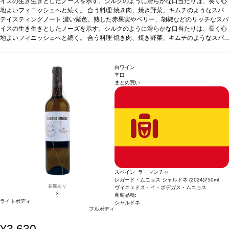
イスの生き生きとしたノーズを示す。シルクのように滑らかな口当たりは、長く心
地よいフィニッシュへと続く。
合う料理
焼き肉、焼き野菜、キムチのようなスパ
イスの効いた一品などと好相性。イベリコハムやチョリソーなど、伝統的なスペイ
テイスティングノート
濃い紫色。熟した赤果実やベリー、胡椒などのリッチなスパ
ン料理とも愉しめる。
イスの生き生きとしたノーズを示す。シルクのように滑らかな口当たりは、長く心
葡萄品種
100% ガルナッチャ
*本ヴィンテージが在庫切れの
場合、在庫があり価格が同様の場合は自動的に次のヴィンテージに変更されます、
地よいフィニッシュへと続く。
合う料理
焼き肉、焼き野菜、キムチのようなスパ
ご了承ください。
イスの効いた一品などと好相性。イベリコハムやチョリソーなど、伝統的なスペイ
ン料理とも愉しめる。
葡萄品種
100% ガルナッチャ
*本ヴィンテージが在庫切れの
場合、在庫があり価格が同様の場合は自動的に次のヴィンテージに変更されます、
白ワイン
ご了承ください。
辛口
まとめ買い
スペイン ラ・マンチャ
レガード・ムニョス シャルドネ (2024)
750ml
在庫あり
ヴィニェドス・イ・ボデガス・ムニョス
3
葡萄品種:
ライトボディ
シャルドネ
フルボディ
¥3,630