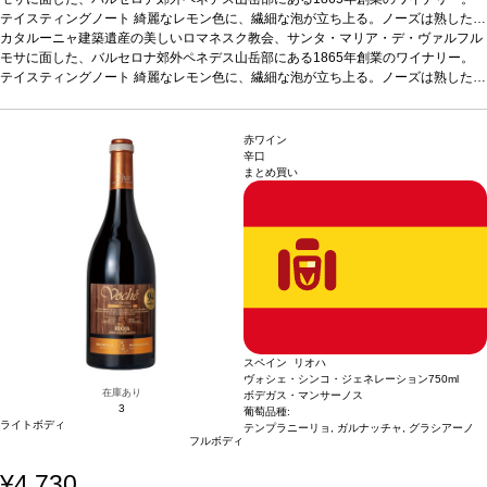
テイスティングノート
綺麗なレモン色に、繊細な泡が立ち上る。ノーズは熟した白
果実（黄色リンゴ）を示し、熟成によるアーモンドのニュアンスと絡み合う。口に
カタルーニャ建築遺産の美しいロマネスク教会、サンタ・マリア・デ・ヴァルフル
含むと、心地よい滑らかさが広がり、熟した果実味を感じる。柔らかいナッツやペ
モサに面した、バルセロナ郊外ペネデス山岳部にある1865年創業のワイナリー。
イストリーが表れ、エレガントで長い余韻のフィニッシュへと導かれる。
テイスティングノート
綺麗なレモン色に、繊細な泡が立ち上る。ノーズは熟した白
合う料理
きのこのリゾット、ラヴィオリ、魚とバターソースなどと好相性
果実（黄色リンゴ）を示し、熟成によるアーモンドのニュアンスと絡み合う。口に
葡萄品種
チャレ
ッロ 40%、マカベオ 30%、パレリャーダ 30％
含むと、心地よい滑らかさが広がり、熟した果実味を感じる。柔らかいナッツやペ
認証
ユーロリーフ、ヴィーガン
*本
ヴィンテージが在庫切れの場合、在庫があり価格が同様の場合は自動的に次のヴィ
イストリーが表れ、エレガントで長い余韻のフィニッシュへと導かれる。
合う料理
赤ワイン
ンテージに変更されます、ご了承ください。
きのこのリゾット、ラヴィオリ、魚とバターソースなどと好相性
葡萄品種
チャレ
辛口
まとめ買い
ッロ 40%、マカベオ 30%、パレリャーダ 30％
認証
ユーロリーフ、ヴィーガン
*本
ヴィンテージが在庫切れの場合、在庫があり価格が同様の場合は自動的に次のヴィ
ンテージに変更されます、ご了承ください。
スペイン リオハ
ヴォシェ・シンコ・ジェネレーション
750ml
在庫あり
ボデガス・マンサーノス
3
葡萄品種:
ライトボディ
テンプラニーリョ, ガルナッチャ, グラシアーノ
フルボディ
¥4,730