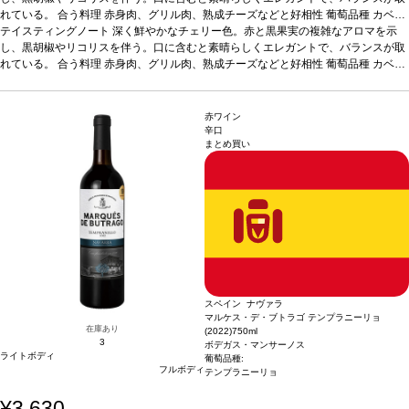
れている。
合う料理
赤身肉、グリル肉、熟成チーズなどと好相性
葡萄品種
カベル
ネ・ソーヴィニヨン
テイスティングノート
*本ヴィンテージが在庫切れの場合、在庫があり価格が同様の
深く鮮やかなチェリー色。赤と黒果実の複雑なアロマを示
場合は自動的に次のヴィンテージに変更されます、ご了承ください。
し、黒胡椒やリコリスを伴う。口に含むと素晴らしくエレガントで、バランスが取
れている。
合う料理
赤身肉、グリル肉、熟成チーズなどと好相性
葡萄品種
カベル
ネ・ソーヴィニヨン
*本ヴィンテージが在庫切れの場合、在庫があり価格が同様の
場合は自動的に次のヴィンテージに変更されます、ご了承ください。
赤ワイン
辛口
まとめ買い
スペイン ナヴァラ
マルケス・デ・ブトラゴ テンプラニーリョ
在庫あり
(2022)
750ml
3
ボデガス・マンサーノス
ライトボディ
葡萄品種:
フルボディ
テンプラニーリョ
¥3,630