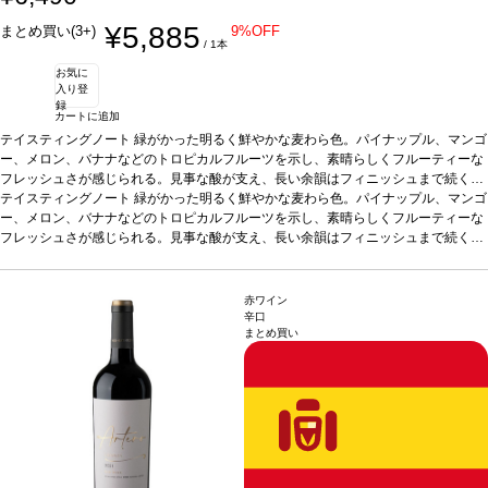
¥5,885
まとめ買い(3+)
9%OFF
/ 1本
お気に
入り登
録
カートに追加
テイスティングノート
緑がかった明るく鮮やかな麦わら色。パイナップル、マンゴ
ー、メロン、バナナなどのトロピカルフルーツを示し、素晴らしくフルーティーな
フレッシュさが感じられる。見事な酸が支え、長い余韻はフィニッシュまで続く。
味わいはバランスが取れていて、まろやかで滑らかな酸味を持つ。
テイスティングノート
緑がかった明るく鮮やかな麦わら色。パイナップル、マンゴ
合う料理
カル
パッチョ、貝類、蒸し魚やグリル魚、パテ、チーズ、チキン、野菜のテリーヌ、サ
ー、メロン、バナナなどのトロピカルフルーツを示し、素晴らしくフルーティーな
ラダ、タパスや前菜などと好相性。
フレッシュさが感じられる。見事な酸が支え、長い余韻はフィニッシュまで続く。
葡萄品種
シャルドネ 100%
*本ヴィンテージが
在庫切れの場合、在庫があり価格が同様の場合は自動的に次のヴィンテージに変更
味わいはバランスが取れていて、まろやかで滑らかな酸味を持つ。
合う料理
カル
されます、ご了承ください。
パッチョ、貝類、蒸し魚やグリル魚、パテ、チーズ、チキン、野菜のテリーヌ、サ
ラダ、タパスや前菜などと好相性。
葡萄品種
シャルドネ 100%
*本ヴィンテージが
赤ワイン
在庫切れの場合、在庫があり価格が同様の場合は自動的に次のヴィンテージに変更
辛口
まとめ買い
されます、ご了承ください。