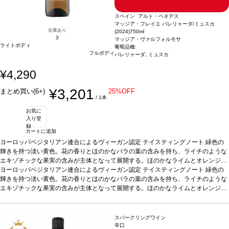
スペイン アルト・ペネデス
マッジア・フレイエ パレリャーダ/ミュスカ
在庫あり
(2024)
750ml
3
マッジア・ヴァルフォルモサ
ライトボディ
葡萄品種:
フルボディ
パレリャーダ, ミュスカ
¥4,290
¥3,201
まとめ買い(6+)
25%OFF
/ 1本
お気に
入り登
録
カートに追加
ヨーロッパベジタリアン連合によるヴィーガン認定
テイスティングノート
緑色の
輝きを持つ淡い黄色。花の香りとほのかなバラの葉の含みを持ち、ライチのような
エキゾチックな果実の含みが主体となって展開する。ほのかなライムとオレンジの
皮を持つ魅力的な酸味を示す。ミュスカの香りの凝縮度はパレリャーダのフィネス
ヨーロッパベジタリアン連合によるヴィーガン認定
テイスティングノート
緑色の
により和らげられる。パレリャーダはほのかな甘さを持ち、フレッシュさが強調さ
輝きを持つ淡い黄色。花の香りとほのかなバラの葉の含みを持ち、ライチのような
れ、葡萄を食しているような官能的な感覚を与える。この特徴あるワインは個人の
エキゾチックな果実の含みが主体となって展開する。ほのかなライムとオレンジの
体験によりそれぞれ定義される。ワイン愛好家にとって魅了的な一本。
皮を持つ魅力的な酸味を示す。ミュスカの香りの凝縮度はパレリャーダのフィネス
合う料理
魚介類の前菜、アボカドと海老、サーモン、生ハムメロン、家きん、パテ、フォア
により和らげられる。パレリャーダはほのかな甘さを持ち、フレッシュさが強調さ
グラなどと好相性
れ、葡萄を食しているような官能的な感覚を与える。この特徴あるワインは個人の
葡萄品種
凝縮したフローラルとトロピカルフルーツのアロマが
スパークリングワイン
広がる。口に含むと素晴らしく心地よく、しっかりとしたストラクチャーを感じ、
体験によりそれぞれ定義される。ワイン愛好家にとって魅了的な一本。
合う料理
辛口