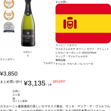
まとめ買い
長く甘い余韻のフィニッシュが続く。
魚介類の前菜、アボカドと海老、サーモン、生ハムメロン、家きん、パテ、フォア
認証
CCPAE
*本ヴィンテージが在庫切れの
場合、在庫があり価格が同様の場合は自動的に次のヴィンテージに変更されます、
グラなどと好相性
葡萄品種
凝縮したフローラルとトロピカルフルーツのアロマが
ご了承ください。
広がる。口に含むと素晴らしく心地よく、しっかりとしたストラクチャーを感じ、
長く甘い余韻のフィニッシュが続く。
認証
CCPAE
*本ヴィンテージが在庫切れの
場合、在庫があり価格が同様の場合は自動的に次のヴィンテージに変更されます、
ご了承ください。
スペイン ペネデス
ヴァルフォルモサ オリヘン カヴァ・ブリュット
在庫あり
レゼルバ オーガニック (2023)
750ml
3
マッジア・ヴァルフォルモサ
ライトボディ
葡萄品種:
フルボディ
チャレロ, マカベオ, パレリャーダ
¥3,850
¥3,135
まとめ買い(6+)
18%OFF
/ 1本
お気に
入り登
録
カートに追加
カタルーニャ建築遺産の美しいロマネスク教会、サンタ・マリア・デ・ヴァルフル
モサに面した、バルセロナ郊外ペネデス山岳部にある1865年創業のワイナリー。