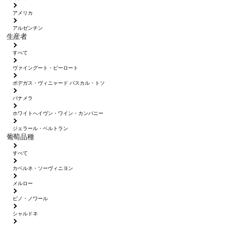
アメリカ
アルゼンチン
生産者
すべて
ヴァイングート・ピーロート
ボデガス・ヴィニャード パスカル・トソ
パナメラ
ホワイトへイヴン・ワイン・カンパニー
ジェラール・ベルトラン
葡萄品種
すべて
カベルネ・ソーヴィニヨン
メルロー
ピノ・ノワール
シャルドネ