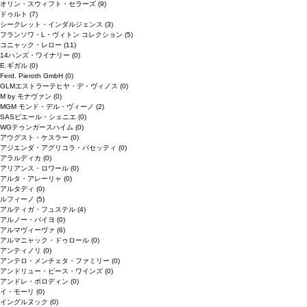
オリン・スウィフト・セラーズ
(9)
ドゥルト
(7)
シークレット・インダルジェンス
(3)
フランソワ・L・ヴィトン コレクション
(5)
コニャック・レロー
(11)
14ハンズ・ワイナリー
(0)
E.ギガル
(0)
Ferd. Pieroth GmbH
(0)
GLMエストラーテヒヤ・デ・ヴィノス
(0)
M by モナヴァン
(0)
MGM モンド・デル・ヴィーノ
(2)
SASピエール・シェニエ
(0)
WGテゥンガースハイム
(0)
アウグスト・ケスラー
(0)
アジエンダ・アグリコラ・パセッティ
(0)
アラルディカ
(0)
アリアンス・ロワール
(0)
アルタ・アレーリャ
(0)
アルタディ
(0)
ルフィーノ
(5)
アルティガ・フュステル
(4)
アルノー・バイヨ
(0)
アルマヴィーヴァ
(6)
アルマニャック・ドゥロール
(0)
アンティノリ
(0)
アンテロ・メンチェタ・ファミリー
(0)
アンドリュー・ピース・ワインズ
(0)
アンドレ・ボロディン
(0)
イ・モーリ
(0)
イングルヌック
(0)