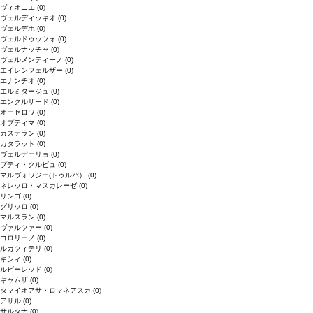
ヴィオニエ
(0)
ヴェルディッキオ
(0)
ヴェルデホ
(0)
ヴェルドゥッツォ
(0)
ヴェルナッチャ
(0)
ヴェルメンティーノ
(0)
エイレンフェルザー
(0)
エナンチオ
(0)
エルミタージュ
(0)
エンクルザード
(0)
オーセロワ
(0)
オプティマ
(0)
カステラン
(0)
カタラット
(0)
ヴェルデーリョ
(0)
プティ・クルビュ
(0)
マルヴォワジー(トゥルバ）
(0)
ネレッロ・マスカレーゼ
(0)
リンゴ
(0)
グリッロ
(0)
マルスラン
(0)
ヴァルツァー
(0)
コロリーノ
(0)
ルカツィテリ
(0)
キシィ
(0)
ルビーレッド
(0)
ギャムザ
(0)
タマイオアサ・ロマネアスカ
(0)
アサル
(0)
サルタナ
(0)