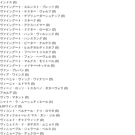
インドス
(0)
ヴァイングート・エルンスト・ブレッツ
(0)
ヴァイングート・ケスター・ヴォルフ
(0)
ヴァイングート・ゲブリューダーシュテッフ
(0)
ヴァイングート・スターク
(0)
ヴァイングート・デクスハイマー
(0)
ヴァイングート・ドクター・ローゼン
(2)
ヴァイングート・ハンス・ヴィルシンク
(0)
ヴァイングート・ハンスラング
(0)
ヴァイングート・ピーター・テルゲス
(0)
ヴァイングート・ヒルデガルディスホフ
(0)
ヴァイングート・フーバートゥスホフ
(0)
ヴァイングート・フォン・ヘーヴェル
(0)
ヴァイングート・マルクス・モリトール
(0)
ヴァイングート・メイヤー=ナッケル
(0)
ヴァン・ブレバン
(0)
ヴィア・ワインズ
(0)
ヴィーニャ・ヴィック・ワイナリー
(5)
ヴィーニャ・エドマラ
(0)
ヴィーノ・ロッソ・トスカーノ・ダターヴォラ
(0)
アカルア
(3)
ヴィウ・マネント
(0)
シャトー・ラ・ムーシュティエール
(1)
LGIワインズ
(3)
ヴィコント・ベルナール・ドゥ・ロマネ
(0)
ヴィティクルトーレス マス・ダン・ジル
(0)
ヴィニェド・チャドウィック
(4)
ヴィニェドス・イ・ボデガス・ムニョス
(3)
ヴィニョーブル・ジェラール・ペルス
(1)
ヴィニョーブル・デュクロー
(0)