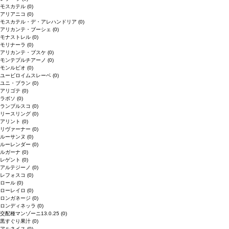
モスカテル
(0)
アリアニコ
(0)
モスカテル・デ・アレハンドリア
(0)
アリカンテ・ブーシェ
(0)
モナストレル
(0)
モリナーラ
(0)
アリカンテ・ブスケ
(0)
モンテプルチアーノ
(0)
モンルビオ
(0)
ユービロイムスレーベ
(0)
ユニ・ブラン
(0)
アリゴテ
(0)
ラボソ
(0)
ランブルスコ
(0)
リースリング
(0)
アリント
(0)
リヴァーナー
(0)
ルーサンヌ
(0)
ルーレンダー
(0)
ルガーナ
(0)
レゲント
(0)
アルテジーノ
(0)
レフォスコ
(0)
ロール
(0)
ローレイロ
(0)
ロンガネージ
(0)
ロンディネッラ
(0)
交配種マンゾーニ13.0.25
(0)
黒すぐり果汁
(0)
アルネイス
(0)