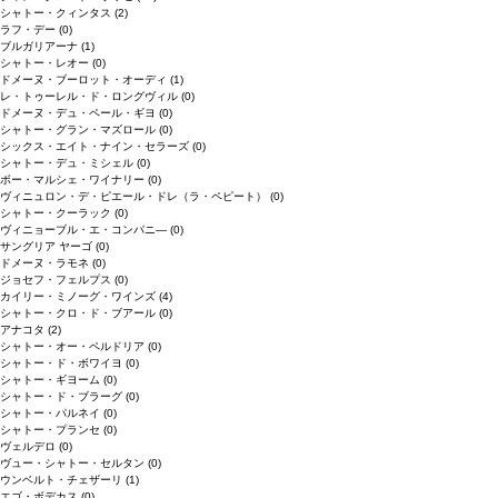
シャトー・クィンタス
(2)
ラフ・デー
(0)
ブルガリアーナ
(1)
シャトー・レオー
(0)
ドメーヌ・ブーロット・オーディ
(1)
レ・トゥーレル・ド・ロングヴィル
(0)
ドメーヌ・デュ・ペール・ギヨ
(0)
シャトー・グラン・マズロール
(0)
シックス・エイト・ナイン・セラーズ
(0)
シャトー・デュ・ミシェル
(0)
ボー・マルシェ・ワイナリー
(0)
ヴィニュロン・デ・ピエール・ドレ（ラ・ペピート）
(0)
シャトー・クーラック
(0)
ヴィニョーブル・エ・コンパニ―
(0)
サングリア ヤーゴ
(0)
ドメーヌ・ラモネ
(0)
ジョセフ・フェルプス
(0)
カイリー・ミノーグ・ワインズ
(4)
シャトー・クロ・ド・ブアール
(0)
アナコタ
(2)
シャトー・オー・ペルドリア
(0)
シャトー・ド・ボワイヨ
(0)
シャトー・ギヨーム
(0)
シャトー・ド・ブラーグ
(0)
シャトー・パルネイ
(0)
シャトー・プランセ
(0)
ヴェルデロ
(0)
ヴュー・シャトー・セルタン
(0)
ウンベルト・チェザーリ
(1)
エゴ・ボデカス
(0)