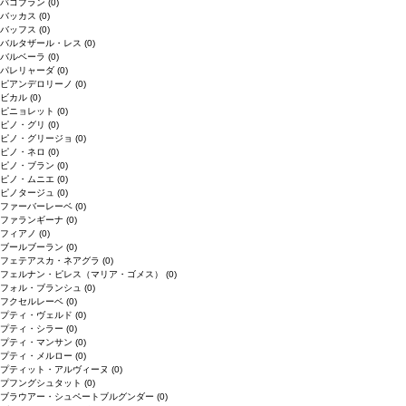
バコブラン
(0)
バッカス
(0)
バッフス
(0)
バルタザール・レス
(0)
バルベーラ
(0)
パレリャーダ
(0)
ピアンデロリーノ
(0)
ビカル
(0)
ピニョレット
(0)
ピノ・グリ
(0)
ピノ・グリージョ
(0)
ピノ・ネロ
(0)
ピノ・ブラン
(0)
ピノ・ムニエ
(0)
ピノタージュ
(0)
ファーバーレーベ
(0)
ファランギーナ
(0)
フィアノ
(0)
ブールブーラン
(0)
フェテアスカ・ネアグラ
(0)
フェルナン・ピレス（マリア・ゴメス）
(0)
フォル・ブランシュ
(0)
フクセルレーベ
(0)
プティ・ヴェルド
(0)
プティ・シラー
(0)
プティ・マンサン
(0)
プティ・メルロー
(0)
プティット・アルヴィーヌ
(0)
プフングシュタット
(0)
ブラウアー・シュペートブルグンダー
(0)