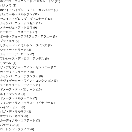
ボデガス・ヴィニャード パスカル・トソ
(12)
パナメラ
(2)
ホワイトへイヴン・ワイン・カンパニー
(3)
ジェラール・ベルトラン
(32)
セコイア・グロウヴ・ヴィニヤード
(3)
シャンパーニュ・ボワゼル
(11)
メナージュ・ア・トロワ
(9)
ピーロート・エステート
(7)
ボール・フォーラス&フェア・アラニー
(3)
ブッチェラ
(0)
リチャード・ハミルトン・ワインズ
(7)
シャトー・クラーク
(3)
シャトー・デ・ローレ
(2)
フレシャス・デ・ロス・アンデス
(6)
リマペレ
(1)
ザ・プリズナー・ワイン・カンパニー
(15)
カ・ディ・フラーティ
(6)
シャンパーニュ・テタンジェ
(8)
ナヴィゲーター・ワイン・コレクション
(6)
シュロスグート・ディール
(1)
ドメーヌ・ド・バロナーク
(10)
ルイ・マックス
(1)
ドメーヌ・ベルターニャ
(7)
フィンカ・ラス・モラス・ワイナリー
(9)
ハイツ・セラー
(3)
パゴ・デ・サルサス
(3)
オヴェハ・ネグラ
(5)
カーディナル・エステート
(2)
パラディン
(3)
ローレンツ・ファイヴ
(6)