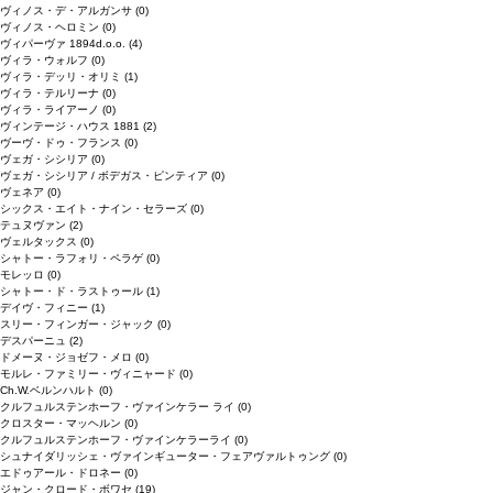
ヴィノス・デ・アルガンサ
(0)
ヴィノス・ヘロミン
(0)
ヴィパーヴァ 1894d.o.o.
(4)
ヴィラ・ウォルフ
(0)
ヴィラ・デッリ・オリミ
(1)
ヴィラ・テルリーナ
(0)
ヴィラ・ライアーノ
(0)
ヴィンテージ・ハウス 1881
(2)
ヴーヴ・ドゥ・フランス
(0)
ヴェガ・シシリア
(0)
ヴェガ・シシリア / ボデガス・ピンティア
(0)
ヴェネア
(0)
シックス・エイト・ナイン・セラーズ
(0)
テュヌヴァン
(2)
ヴェルタックス
(0)
シャトー・ラフォリ・ペラゲ
(0)
モレッロ
(0)
シャトー・ド・ラストゥール
(1)
デイヴ・フィニー
(1)
スリー・フィンガー・ジャック
(0)
デスパーニュ
(2)
ドメーヌ・ジョゼフ・メロ
(0)
モルレ・ファミリー・ヴィニャード
(0)
Ch.W.ベルンハルト
(0)
クルフュルステンホーフ・ヴァインケラー ライ
(0)
クロスター・マッヘルン
(0)
クルフュルステンホーフ・ヴァインケラーライ
(0)
シュナイダリッシェ・ヴァインギューター・フェアヴァルトゥング
(0)
エドゥアール・ドロネー
(0)
ジャン・クロード・ボワセ
(19)