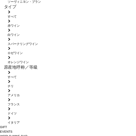
ソーヴィニヨン・ブラン
タイプ
すべて
赤ワイン
白ワイン
スパークリングワイン
ロゼワイン
オレンジワイン
原産地呼称／等級
すべて
チリ
アメリカ
フランス
ドイツ
イタリア
GIFT
EVENTS