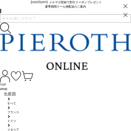
【500円OFF】メルマガ登録で割引クーポンプレゼント
夏季期間クール便配送のご案内
TOP
WINE
生産国
すべて
フランス
ドイツ
イタリア