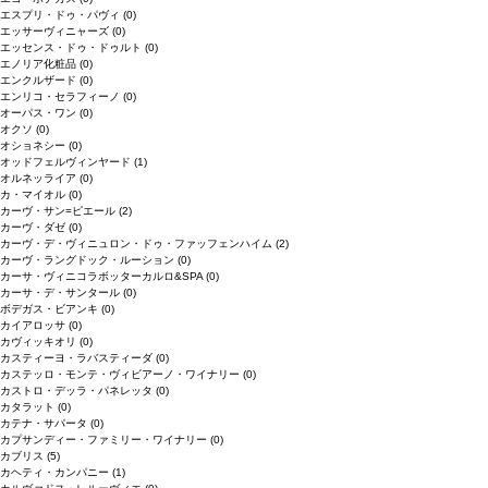
エスプリ・ドゥ・パヴィ
(0)
エッサーヴィニャーズ
(0)
エッセンス・ドゥ・ドゥルト
(0)
エノリア化粧品
(0)
エンクルザード
(0)
エンリコ・セラフィーノ
(0)
オーパス・ワン
(0)
オクソ
(0)
オショネシー
(0)
オッドフェルヴィンヤード
(1)
オルネッライア
(0)
カ・マイオル
(0)
カーヴ・サン=ピエール
(2)
カーヴ・ダゼ
(0)
カーヴ・デ・ヴィニュロン・ドゥ・ファッフェンハイム
(2)
カーヴ・ラングドック・ルーション
(0)
カーサ・ヴィニコラボッターカルロ&SPA
(0)
カーサ・デ・サンタール
(0)
ボデガス・ビアンキ
(0)
カイアロッサ
(0)
カヴィッキオリ
(0)
カスティーヨ・ラバスティーダ
(0)
カステッロ・モンテ・ヴィビアーノ・ワイナリー
(0)
カストロ・デッラ・パネレッタ
(0)
カタラット
(0)
カテナ・サパータ
(0)
カプサンディー・ファミリー・ワイナリー
(0)
カブリス
(5)
カヘティ・カンパニー
(1)