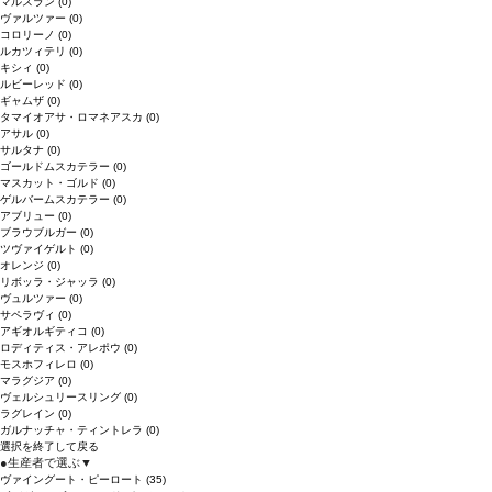
マルスラン
(0)
ヴァルツァー
(0)
コロリーノ
(0)
ルカツィテリ
(0)
キシィ
(0)
ルビーレッド
(0)
ギャムザ
(0)
タマイオアサ・ロマネアスカ
(0)
アサル
(0)
サルタナ
(0)
ゴールドムスカテラー
(0)
マスカット・ゴルド
(0)
ゲルバームスカテラー
(0)
アブリュー
(0)
ブラウブルガー
(0)
ツヴァイゲルト
(0)
オレンジ
(0)
リボッラ・ジャッラ
(0)
ヴュルツァー
(0)
サペラヴィ
(0)
アギオルギティコ
(0)
ロディティス・アレポウ
(0)
モスホフィレロ
(0)
マラグジア
(0)
ヴェルシュリースリング
(0)
ラグレイン
(0)
ガルナッチャ・ティントレラ
(0)
選択を終了して戻る
●
生産者で選ぶ
▼
ヴァイングート・ピーロート
(35)