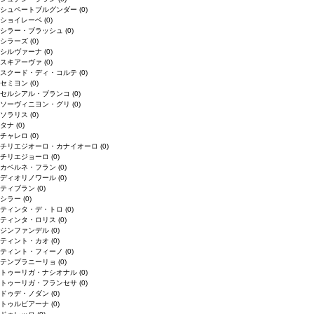
シュペートブルグンダー
(0)
ショイレーベ
(0)
シラー・ブラッシュ
(0)
シラーズ
(0)
シルヴァーナ
(0)
スキアーヴァ
(0)
スクード・ディ・コルテ
(0)
セミヨン
(0)
セルシアル・ブランコ
(0)
ソーヴィニヨン・グリ
(0)
ソラリス
(0)
タナ
(0)
チャレロ
(0)
チリエジオーロ・カナイオーロ
(0)
チリエジョーロ
(0)
カベルネ・フラン
(0)
ディオリノワール
(0)
ティブラン
(0)
シラー
(0)
ティンタ・デ・トロ
(0)
ティンタ・ロリス
(0)
ジンファンデル
(0)
ティント・カオ
(0)
ティント・フィーノ
(0)
テンプラニーリョ
(0)
トゥーリガ・ナシオナル
(0)
トゥーリガ・フランセサ
(0)
ドゥデ・ノダン
(0)
トゥルビアーナ
(0)