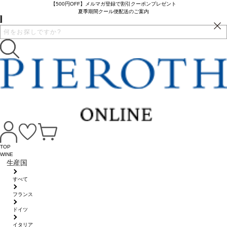
【500円OFF】メルマガ登録で割引クーポンプレゼント
夏季期間クール便配送のご案内
TOP
WINE
生産国
すべて
フランス
ドイツ
イタリア