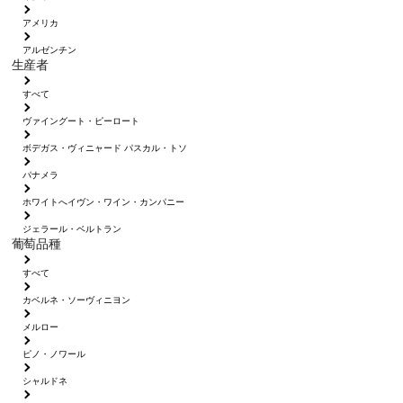
アメリカ
アルゼンチン
生産者
すべて
ヴァイングート・ピーロート
ボデガス・ヴィニャード パスカル・トソ
パナメラ
ホワイトへイヴン・ワイン・カンパニー
ジェラール・ベルトラン
葡萄品種
すべて
カベルネ・ソーヴィニヨン
メルロー
ピノ・ノワール
シャルドネ