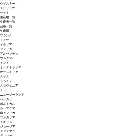
ウイスキー
スピリッツ
セット
生産地一覧
生産者一覧
品種一覧
生産国
フランス
ドイツ
イタリア
アメリカ
アルゼンチン
ウルグアイ
インド
オーストラリア
オーストリア
スイス
スペイン
スロヴェニア
チリ
ニュージーランド
ハンガリー
ポルトガル
ルーマニア
南アフリカ
ブルガリア
イギリス
ジョージア
グアテマラ
ギリシャ