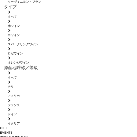
ソーヴィニヨン・ブラン
タイプ
すべて
赤ワイン
白ワイン
スパークリングワイン
ロゼワイン
オレンジワイン
原産地呼称／等級
すべて
チリ
アメリカ
フランス
ドイツ
イタリア
GIFT
EVENTS