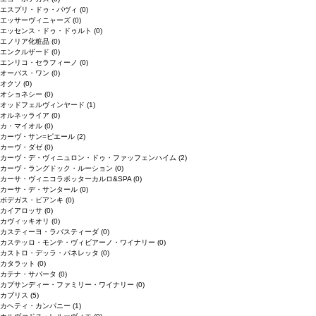
エスプリ・ドゥ・パヴィ
(0)
エッサーヴィニャーズ
(0)
エッセンス・ドゥ・ドゥルト
(0)
エノリア化粧品
(0)
エンクルザード
(0)
エンリコ・セラフィーノ
(0)
オーパス・ワン
(0)
オクソ
(0)
オショネシー
(0)
オッドフェルヴィンヤード
(1)
オルネッライア
(0)
カ・マイオル
(0)
カーヴ・サン=ピエール
(2)
カーヴ・ダゼ
(0)
カーヴ・デ・ヴィニュロン・ドゥ・ファッフェンハイム
(2)
カーヴ・ラングドック・ルーション
(0)
カーサ・ヴィニコラボッターカルロ&SPA
(0)
カーサ・デ・サンタール
(0)
ボデガス・ビアンキ
(0)
カイアロッサ
(0)
カヴィッキオリ
(0)
カスティーヨ・ラバスティーダ
(0)
カステッロ・モンテ・ヴィビアーノ・ワイナリー
(0)
カストロ・デッラ・パネレッタ
(0)
カタラット
(0)
カテナ・サパータ
(0)
カプサンディー・ファミリー・ワイナリー
(0)
カブリス
(5)
カヘティ・カンパニー
(1)