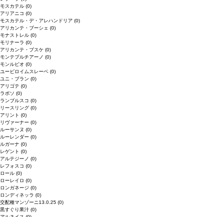
モスカテル
(0)
アリアニコ
(0)
モスカテル・デ・アレハンドリア
(0)
アリカンテ・ブーシェ
(0)
モナストレル
(0)
モリナーラ
(0)
アリカンテ・ブスケ
(0)
モンテプルチアーノ
(0)
モンルビオ
(0)
ユービロイムスレーベ
(0)
ユニ・ブラン
(0)
アリゴテ
(0)
ラボソ
(0)
ランブルスコ
(0)
リースリング
(0)
アリント
(0)
リヴァーナー
(0)
ルーサンヌ
(0)
ルーレンダー
(0)
ルガーナ
(0)
レゲント
(0)
アルテジーノ
(0)
レフォスコ
(0)
ロール
(0)
ローレイロ
(0)
ロンガネージ
(0)
ロンディネッラ
(0)
交配種マンゾーニ13.0.25
(0)
黒すぐり果汁
(0)
アルネイス
(0)