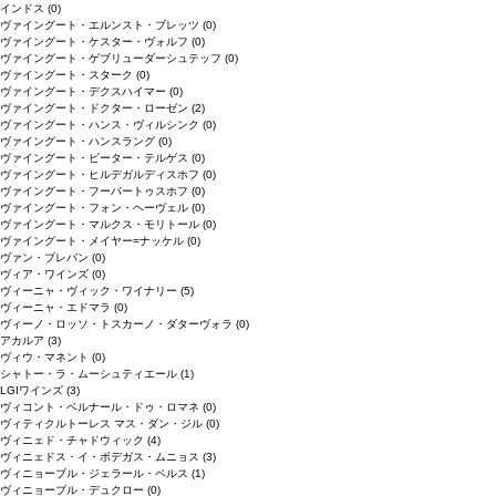
インドス
(0)
ヴァイングート・エルンスト・ブレッツ
(0)
ヴァイングート・ケスター・ヴォルフ
(0)
ヴァイングート・ゲブリューダーシュテッフ
(0)
ヴァイングート・スターク
(0)
ヴァイングート・デクスハイマー
(0)
ヴァイングート・ドクター・ローゼン
(2)
ヴァイングート・ハンス・ヴィルシンク
(0)
ヴァイングート・ハンスラング
(0)
ヴァイングート・ピーター・テルゲス
(0)
ヴァイングート・ヒルデガルディスホフ
(0)
ヴァイングート・フーバートゥスホフ
(0)
ヴァイングート・フォン・ヘーヴェル
(0)
ヴァイングート・マルクス・モリトール
(0)
ヴァイングート・メイヤー=ナッケル
(0)
ヴァン・ブレバン
(0)
ヴィア・ワインズ
(0)
ヴィーニャ・ヴィック・ワイナリー
(5)
ヴィーニャ・エドマラ
(0)
ヴィーノ・ロッソ・トスカーノ・ダターヴォラ
(0)
アカルア
(3)
ヴィウ・マネント
(0)
シャトー・ラ・ムーシュティエール
(1)
LGIワインズ
(3)
ヴィコント・ベルナール・ドゥ・ロマネ
(0)
ヴィティクルトーレス マス・ダン・ジル
(0)
ヴィニェド・チャドウィック
(4)
ヴィニェドス・イ・ボデガス・ムニョス
(3)
ヴィニョーブル・ジェラール・ペルス
(1)
ヴィニョーブル・デュクロー
(0)