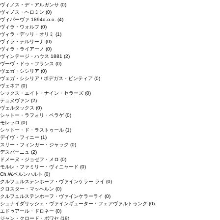
ヴィノス・デ・アルガンサ
(0)
ヴィノス・ヘロミン
(0)
ヴィパーヴァ 1894d.o.o.
(4)
ヴィラ・ウォルフ
(0)
ヴィラ・デッリ・オリミ
(1)
ヴィラ・テルリーナ
(0)
ヴィラ・ライアーノ
(0)
ヴィンテージ・ハウス 1881
(2)
ヴーヴ・ドゥ・フランス
(0)
ヴェガ・シシリア
(0)
ヴェガ・シシリア / ボデガス・ピンティア
(0)
ヴェネア
(0)
シックス・エイト・ナイン・セラーズ
(0)
テュヌヴァン
(2)
ヴェルタックス
(0)
シャトー・ラフォリ・ペラゲ
(0)
モレッロ
(0)
シャトー・ド・ラストゥール
(1)
デイヴ・フィニー
(1)
スリー・フィンガー・ジャック
(0)
デスパーニュ
(2)
ドメーヌ・ジョゼフ・メロ
(0)
モルレ・ファミリー・ヴィニャード
(0)
Ch.W.ベルンハルト
(0)
クルフュルステンホーフ・ヴァインケラー ライ
(0)
クロスター・マッヘルン
(0)
クルフュルステンホーフ・ヴァインケラーライ
(0)
シュナイダリッシェ・ヴァインギューター・フェアヴァルトゥング
(0)
エドゥアール・ドロネー
(0)
ジャン・クロード・ボワセ
(19)