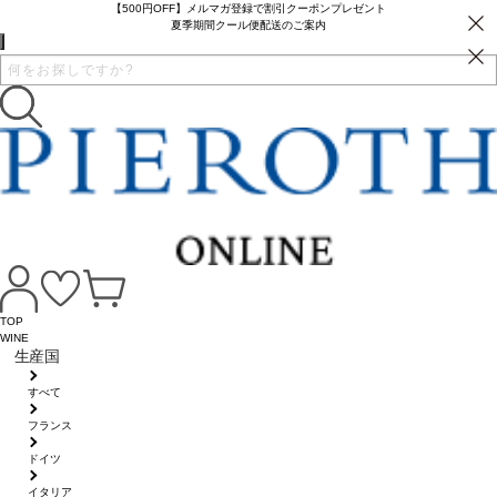
【500円OFF】メルマガ登録で割引クーポンプレゼント
夏季期間クール便配送のご案内
TOP
WINE
生産国
すべて
フランス
ドイツ
イタリア