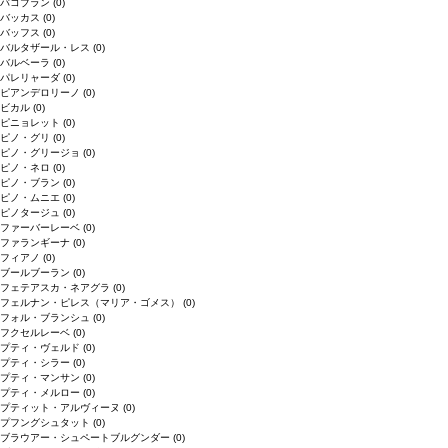
バコブラン
(0)
バッカス
(0)
バッフス
(0)
バルタザール・レス
(0)
バルベーラ
(0)
パレリャーダ
(0)
ピアンデロリーノ
(0)
ビカル
(0)
ピニョレット
(0)
ピノ・グリ
(0)
ピノ・グリージョ
(0)
ピノ・ネロ
(0)
ピノ・ブラン
(0)
ピノ・ムニエ
(0)
ピノタージュ
(0)
ファーバーレーベ
(0)
ファランギーナ
(0)
フィアノ
(0)
ブールブーラン
(0)
フェテアスカ・ネアグラ
(0)
フェルナン・ピレス（マリア・ゴメス）
(0)
フォル・ブランシュ
(0)
フクセルレーベ
(0)
プティ・ヴェルド
(0)
プティ・シラー
(0)
プティ・マンサン
(0)
プティ・メルロー
(0)
プティット・アルヴィーヌ
(0)
プフングシュタット
(0)
ブラウアー・シュペートブルグンダー
(0)