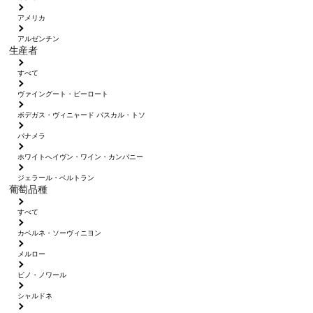
アメリカ
アルゼンチン
生産者
すべて
ヴァイングート・ピーロート
ボデガス・ヴィニャード パスカル・トソ
パナメラ
ホワイトへイヴン・ワイン・カンパニー
ジェラール・ベルトラン
葡萄品種
すべて
カベルネ・ソーヴィニヨン
メルロー
ピノ・ノワール
シャルドネ