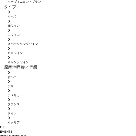
ソーヴィニヨン・ブラン
タイプ
すべて
赤ワイン
白ワイン
スパークリングワイン
ロゼワイン
オレンジワイン
原産地呼称／等級
すべて
チリ
アメリカ
フランス
ドイツ
イタリア
GIFT
EVENTS