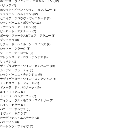
ボデガス・ヴィニャード パスカル・トソ
(12)
パナメラ
(2)
ホワイトへイヴン・ワイン・カンパニー
(3)
ジェラール・ベルトラン
(32)
セコイア・グロウヴ・ヴィニヤード
(3)
シャンパーニュ・ボワゼル
(11)
メナージュ・ア・トロワ
(9)
ピーロート・エステート
(7)
ボール・フォーラス&フェア・アラニー
(3)
ブッチェラ
(0)
リチャード・ハミルトン・ワインズ
(7)
シャトー・クラーク
(3)
シャトー・デ・ローレ
(2)
フレシャス・デ・ロス・アンデス
(6)
リマペレ
(1)
ザ・プリズナー・ワイン・カンパニー
(15)
カ・ディ・フラーティ
(6)
シャンパーニュ・テタンジェ
(8)
ナヴィゲーター・ワイン・コレクション
(6)
シュロスグート・ディール
(1)
ドメーヌ・ド・バロナーク
(10)
ルイ・マックス
(1)
ドメーヌ・ベルターニャ
(7)
フィンカ・ラス・モラス・ワイナリー
(9)
ハイツ・セラー
(3)
パゴ・デ・サルサス
(3)
オヴェハ・ネグラ
(5)
カーディナル・エステート
(2)
パラディン
(3)
ローレンツ・ファイヴ
(6)