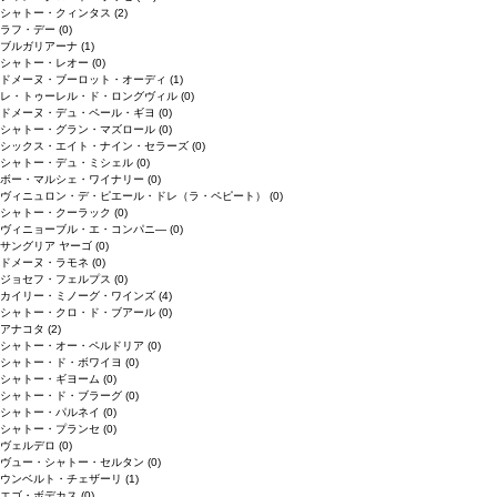
シャトー・クィンタス
(2)
ラフ・デー
(0)
ブルガリアーナ
(1)
シャトー・レオー
(0)
ドメーヌ・ブーロット・オーディ
(1)
レ・トゥーレル・ド・ロングヴィル
(0)
ドメーヌ・デュ・ペール・ギヨ
(0)
シャトー・グラン・マズロール
(0)
シックス・エイト・ナイン・セラーズ
(0)
シャトー・デュ・ミシェル
(0)
ボー・マルシェ・ワイナリー
(0)
ヴィニュロン・デ・ピエール・ドレ（ラ・ペピート）
(0)
シャトー・クーラック
(0)
ヴィニョーブル・エ・コンパニ―
(0)
サングリア ヤーゴ
(0)
ドメーヌ・ラモネ
(0)
ジョセフ・フェルプス
(0)
カイリー・ミノーグ・ワインズ
(4)
シャトー・クロ・ド・ブアール
(0)
アナコタ
(2)
シャトー・オー・ペルドリア
(0)
シャトー・ド・ボワイヨ
(0)
シャトー・ギヨーム
(0)
シャトー・ド・ブラーグ
(0)
シャトー・パルネイ
(0)
シャトー・プランセ
(0)
ヴェルデロ
(0)
ヴュー・シャトー・セルタン
(0)
ウンベルト・チェザーリ
(1)
エゴ・ボデカス
(0)