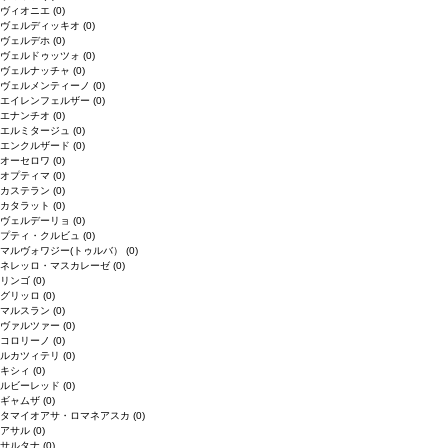
ヴィオニエ
(0)
ヴェルディッキオ
(0)
ヴェルデホ
(0)
ヴェルドゥッツォ
(0)
ヴェルナッチャ
(0)
ヴェルメンティーノ
(0)
エイレンフェルザー
(0)
エナンチオ
(0)
エルミタージュ
(0)
エンクルザード
(0)
オーセロワ
(0)
オプティマ
(0)
カステラン
(0)
カタラット
(0)
ヴェルデーリョ
(0)
プティ・クルビュ
(0)
マルヴォワジー(トゥルバ）
(0)
ネレッロ・マスカレーゼ
(0)
リンゴ
(0)
グリッロ
(0)
マルスラン
(0)
ヴァルツァー
(0)
コロリーノ
(0)
ルカツィテリ
(0)
キシィ
(0)
ルビーレッド
(0)
ギャムザ
(0)
タマイオアサ・ロマネアスカ
(0)
アサル
(0)
サルタナ
(0)