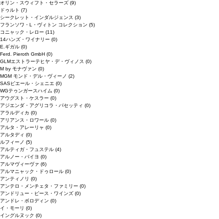
オリン・スウィフト・セラーズ
(9)
ドゥルト
(7)
シークレット・インダルジェンス
(3)
フランソワ・L・ヴィトン コレクション
(5)
コニャック・レロー
(11)
14ハンズ・ワイナリー
(0)
E.ギガル
(0)
Ferd. Pieroth GmbH
(0)
GLMエストラーテヒヤ・デ・ヴィノス
(0)
M by モナヴァン
(0)
MGM モンド・デル・ヴィーノ
(2)
SASピエール・シェニエ
(0)
WGテゥンガースハイム
(0)
アウグスト・ケスラー
(0)
アジエンダ・アグリコラ・パセッティ
(0)
アラルディカ
(0)
アリアンス・ロワール
(0)
アルタ・アレーリャ
(0)
アルタディ
(0)
ルフィーノ
(5)
アルティガ・フュステル
(4)
アルノー・バイヨ
(0)
アルマヴィーヴァ
(6)
アルマニャック・ドゥロール
(0)
アンティノリ
(0)
アンテロ・メンチェタ・ファミリー
(0)
アンドリュー・ピース・ワインズ
(0)
アンドレ・ボロディン
(0)
イ・モーリ
(0)
イングルヌック
(0)