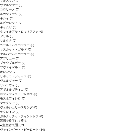
マルスラン
(0)
ヴァルツァー
(0)
コロリーノ
(0)
ルカツィテリ
(0)
キシィ
(0)
ルビーレッド
(0)
ギャムザ
(0)
タマイオアサ・ロマネアスカ
(0)
アサル
(0)
サルタナ
(0)
ゴールドムスカテラー
(0)
マスカット・ゴルド
(0)
ゲルバームスカテラー
(0)
アブリュー
(0)
ブラウブルガー
(0)
ツヴァイゲルト
(0)
オレンジ
(0)
リボッラ・ジャッラ
(0)
ヴュルツァー
(0)
サペラヴィ
(0)
アギオルギティコ
(0)
ロディティス・アレポウ
(0)
モスホフィレロ
(0)
マラグジア
(0)
ヴェルシュリースリング
(0)
ラグレイン
(0)
ガルナッチャ・ティントレラ
(0)
選択を終了して戻る
●
生産者で選ぶ
▼
ヴァイングート・ピーロート
(34)