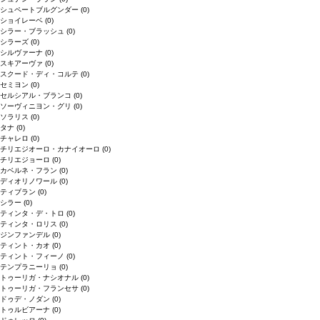
シュペートブルグンダー
(0)
ショイレーベ
(0)
シラー・ブラッシュ
(0)
シラーズ
(0)
シルヴァーナ
(0)
スキアーヴァ
(0)
スクード・ディ・コルテ
(0)
セミヨン
(0)
セルシアル・ブランコ
(0)
ソーヴィニヨン・グリ
(0)
ソラリス
(0)
タナ
(0)
チャレロ
(0)
チリエジオーロ・カナイオーロ
(0)
チリエジョーロ
(0)
カベルネ・フラン
(0)
ディオリノワール
(0)
ティブラン
(0)
シラー
(0)
ティンタ・デ・トロ
(0)
ティンタ・ロリス
(0)
ジンファンデル
(0)
ティント・カオ
(0)
ティント・フィーノ
(0)
テンプラニーリョ
(0)
トゥーリガ・ナシオナル
(0)
トゥーリガ・フランセサ
(0)
ドゥデ・ノダン
(0)
トゥルビアーナ
(0)