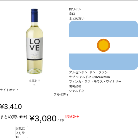
在庫があり価格が同様の場合は自動的に次のヴィンテージに変更されます、ご了承
ください。
白ワイン
辛口
まとめ買い
アルゼンチン サン・ファン
ラブ シャルドネ (2024)
750ml
在庫あり
フィンカ・ラス・モラス・ワイナリー
3
葡萄品種:
ライトボディ
シャルドネ
フルボディ
¥3,410
¥3,080
まとめ買い(6+)
9%OFF
/ 1本
お気に
入り登
録