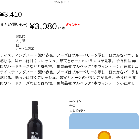
フルボディ
¥3,410
¥3,080
まとめ買い(6+)
9%OFF
/ 1本
お気に
入り登
録
カートに追加
テイスティングノート
濃い赤色。ノーズはブルーベリーを示し、ほのかなバニラも
感じる。味わいは甘くフレッシュ、果実とオークのバランスが見事。
合う料理
赤
肉やハードチーズなどと好相性。
葡萄品種
マルベック
*本ヴィンテージが在庫切れ
の場合、在庫があり価格が同様の場合は自動的に次のヴィンテージに変更されま
テイスティングノート
濃い赤色。ノーズはブルーベリーを示し、ほのかなバニラも
す、ご了承ください。
感じる。味わいは甘くフレッシュ、果実とオークのバランスが見事。
合う料理
赤
肉やハードチーズなどと好相性。
葡萄品種
マルベック
*本ヴィンテージが在庫切れ
の場合、在庫があり価格が同様の場合は自動的に次のヴィンテージに変更されま
す、ご了承ください。
赤ワイン
辛口
まとめ買い