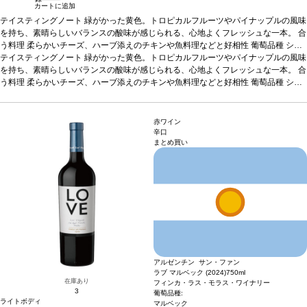
カートに追加
テイスティングノート
緑がかった黄色。トロピカルフルーツやパイナップルの風味
を持ち、素晴らしいバランスの酸味が感じられる、心地よくフレッシュな一本。
合
う料理
柔らかいチーズ、ハーブ添えのチキンや魚料理などと好相性
葡萄品種
シャ
ルドネ
テイスティングノート
*本ヴィンテージが在庫切れの場合、在庫があり価格が同様の場合は自動的
緑がかった黄色。トロピカルフルーツやパイナップルの風味
に次のヴィンテージに変更されます、ご了承ください。
を持ち、素晴らしいバランスの酸味が感じられる、心地よくフレッシュな一本。
合
う料理
柔らかいチーズ、ハーブ添えのチキンや魚料理などと好相性
葡萄品種
シャ
ルドネ
*本ヴィンテージが在庫切れの場合、在庫があり価格が同様の場合は自動的
に次のヴィンテージに変更されます、ご了承ください。
赤ワイン
辛口
まとめ買い
アルゼンチン サン・ファン
ラブ マルベック (2024)
750ml
在庫あり
フィンカ・ラス・モラス・ワイナリー
3
葡萄品種:
ライトボディ
マルベック