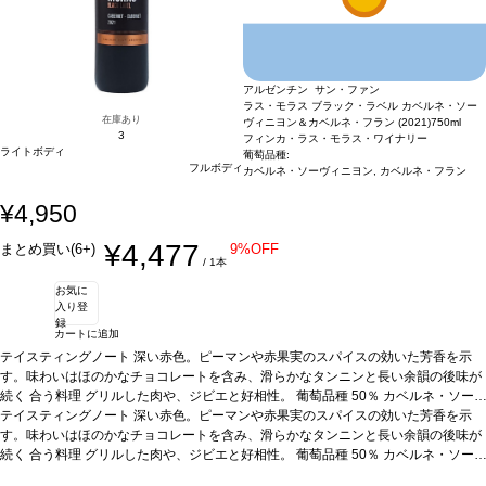
アルゼンチン サン・ファン
ラス・モラス ブラック・ラベル カベルネ・ソー
在庫あり
ヴィニヨン＆カベルネ・フラン (2021)
750ml
3
フィンカ・ラス・モラス・ワイナリー
ライトボディ
葡萄品種:
フルボディ
カベルネ・ソーヴィニヨン, カベルネ・フラン
¥4,950
¥4,477
まとめ買い(6+)
9%OFF
/ 1本
お気に
入り登
録
カートに追加
テイスティングノート
深い赤色。ピーマンや赤果実のスパイスの効いた芳香を示
す。味わいはほのかなチョコレートを含み、滑らかなタンニンと長い余韻の後味が
続く
合う料理
グリルした肉や、ジビエと好相性。
葡萄品種
50％ カベルネ・ソー
ヴィニヨン、50％ カベルネ・フラン
*本ヴィンテージが在庫切れの場合、在庫があり価格が同様の場合は自動的に次の
テイスティングノート
深い赤色。ピーマンや赤果実のスパイスの効いた芳香を示
ヴィンテージに変更されます、ご了承ください。
す。味わいはほのかなチョコレートを含み、滑らかなタンニンと長い余韻の後味が
続く
合う料理
グリルした肉や、ジビエと好相性。
葡萄品種
50％ カベルネ・ソー
ヴィニヨン、50％ カベルネ・フラン
*本ヴィンテージが在庫切れの場合、在庫があり価格が同様の場合は自動的に次の