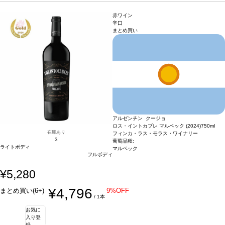
あり価格が同様の場合は自動的に次のヴィンテージに変更されます、ご了承くださ
コレートを含み味わいが広がり、しっかりとしたストラクチャーを持ち、タンニン
い。
は滑らかでとても柔らかい。
合う料理
肉料理やバーベキュー肉、ハードチーズな
赤ワイン
どと好相性
葡萄品種
マルベック100％
*本ヴィンテージが在庫切れの場合、在庫が
辛口
まとめ買い
あり価格が同様の場合は自動的に次のヴィンテージに変更されます、ご了承くださ
い。
アルゼンチン クージョ
ロス・イントカブレ マルベック (2024)
750ml
在庫あり
フィンカ・ラス・モラス・ワイナリー
3
葡萄品種:
ライトボディ
マルベック
フルボディ
¥5,280
¥4,796
まとめ買い(6+)
9%OFF
/ 1本
お気に
入り登
録