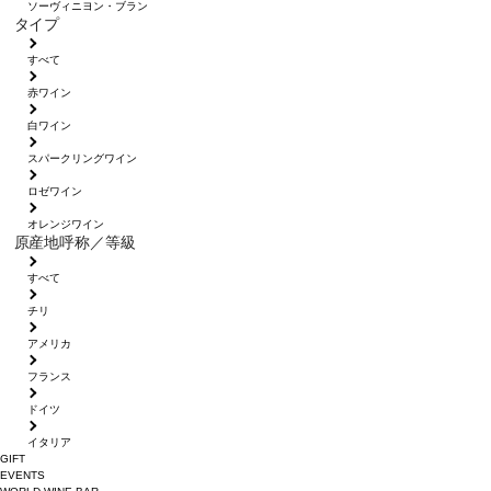
ソーヴィニヨン・ブラン
タイプ
すべて
赤ワイン
白ワイン
スパークリングワイン
ロゼワイン
オレンジワイン
原産地呼称／等級
すべて
チリ
アメリカ
フランス
ドイツ
イタリア
GIFT
EVENTS