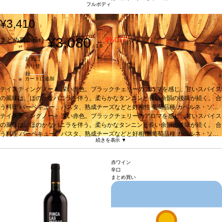
フルボディ
¥3,410
¥3,080
まとめ買い(6+)
9%OFF
/ 1本
お気に
入り登
録
カートに追加
テイスティングノート
深い赤色。ブラックチェリーのアロマを感じ、甘いスパイス
の風味は、ほのかなバニラを伴う。柔らかなタンニンと長い余韻の後味が続く。
合
う料理
バーベキュー、パスタ、熟成チーズなどと好相性
葡萄品種
カベルネ・ソー
ヴィニヨン 100%
テイスティングノート
*本ヴィンテージが在庫切れの場合、在庫があり価格が同様の場
深い赤色。ブラックチェリーのアロマを感じ、甘いスパイス
合は自動的に次のヴィンテージに変更されます、ご了承ください。
の風味は、ほのかなバニラを伴う。柔らかなタンニンと長い余韻の後味が続く。
合
う料理
バーベキュー、パスタ、熟成チーズなどと好相性
葡萄品種
カベルネ・ソー
続きを表示 ▼
ヴィニヨン 100%
*本ヴィンテージが在庫切れの場合、在庫があり価格が同様の場
合は自動的に次のヴィンテージに変更されます、ご了承ください。
赤ワイン
辛口
まとめ買い