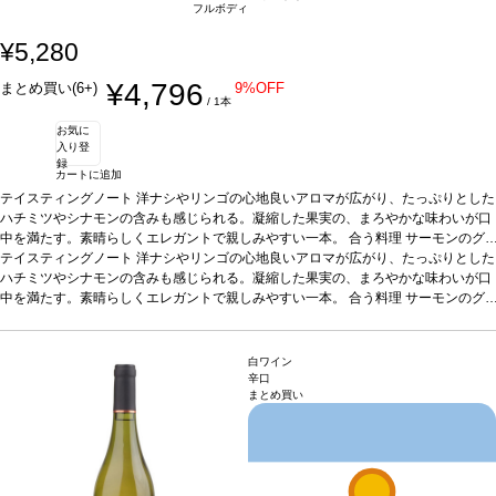
フルボディ
¥5,280
¥4,796
まとめ買い(6+)
9%OFF
/ 1本
お気に
入り登
録
カートに追加
テイスティングノート
洋ナシやリンゴの心地良いアロマが広がり、たっぷりとした
ハチミツやシナモンの含みも感じられる。凝縮した果実の、まろやかな味わいが口
中を満たす。素晴らしくエレガントで親しみやすい一本。
合う料理
サーモンのグ
リル、チキン、シーフードなどと好相性
テイスティングノート
洋ナシやリンゴの心地良いアロマが広がり、たっぷりとした
葡萄品種
100%シャルドネ
*本ヴィンテー
ジが在庫切れの場合、在庫があり価格が同様の場合は自動的に次のヴィンテージに
ハチミツやシナモンの含みも感じられる。凝縮した果実の、まろやかな味わいが口
変更されます、ご了承ください。
中を満たす。素晴らしくエレガントで親しみやすい一本。
合う料理
サーモンのグ
リル、チキン、シーフードなどと好相性
葡萄品種
100%シャルドネ
*本ヴィンテー
ジが在庫切れの場合、在庫があり価格が同様の場合は自動的に次のヴィンテージに
変更されます、ご了承ください。
白ワイン
辛口
まとめ買い