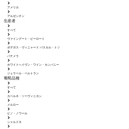
アメリカ
アルゼンチン
生産者
すべて
ヴァイングート・ピーロート
ボデガス・ヴィニャード パスカル・トソ
パナメラ
ホワイトへイヴン・ワイン・カンパニー
ジェラール・ベルトラン
葡萄品種
すべて
カベルネ・ソーヴィニヨン
メルロー
ピノ・ノワール
シャルドネ