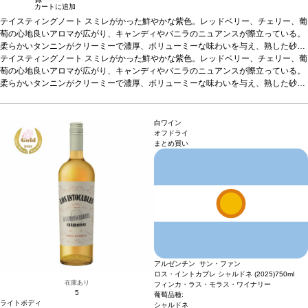
カートに追加
テイスティングノート
スミレがかった鮮やかな紫色。レッドベリー、チェリー、葡
萄の心地良いアロマが広がり、キャンディやバニラのニュアンスが際立っている。
柔らかいタンニンがクリーミーで濃厚、ボリューミーな味わいを与え、熟した砂糖
漬け果実の風味と、トーストしたオークのスモークと調和し、長い余韻のフィニッ
テイスティングノート
スミレがかった鮮やかな紫色。レッドベリー、チェリー、葡
シュが残る。
萄の心地良いアロマが広がり、キャンディやバニラのニュアンスが際立っている。
合う料理
グリルした赤肉、シチュー、マッシュルームソースのパス
タ、チーズなどと好相性。
柔らかいタンニンがクリーミーで濃厚、ボリューミーな味わいを与え、熟した砂糖
葡萄品種
マルベック 100%
*本ヴィンテージが在庫切れ
の場合、在庫があり価格が同様の場合は自動的に次のヴィンテージに変更されま
漬け果実の風味と、トーストしたオークのスモークと調和し、長い余韻のフィニッ
す、ご了承ください。
シュが残る。
合う料理
グリルした赤肉、シチュー、マッシュルームソースのパス
タ、チーズなどと好相性。
葡萄品種
マルベック 100%
*本ヴィンテージが在庫切れ
白ワイン
の場合、在庫があり価格が同様の場合は自動的に次のヴィンテージに変更されま
オフドライ
まとめ買い
す、ご了承ください。
アルゼンチン サン・ファン
ロス・イントカブレ シャルドネ (2025)
750ml
在庫あり
フィンカ・ラス・モラス・ワイナリー
5
葡萄品種:
ライトボディ
シャルドネ