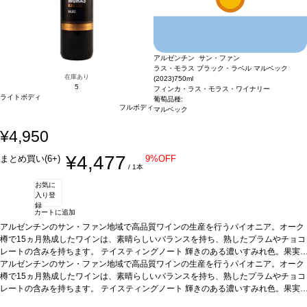
アルゼンチン サン・ファン
ラス・モラス ブラック・ラベル マルベック
在庫あり
(2023)
750ml
5
フィンカ・ラス・モラス・ワイナリー
ライトボディ
葡萄品種:
フルボディ
マルベック
¥4,950
¥4,477
まとめ買い(6+)
9%OFF
/ 1本
お気に
入り登
録
カートに追加
アルゼンチンのサン・ファン地域で高品質ワインの生産を行うパイオニア。オーク
樽で15ヵ月熟成したワインは、素晴らしいバランスを持ち、熟したプラムやチョコ
レートの含みを持ちます。
テイスティングノート
輝きのある濃いすみれ色。果実
とウッディさの見事なバランスを表している。熟したプラム、焙煎コーヒー、チョ
アルゼンチンのサン・ファン地域で高品質ワインの生産を行うパイオニア。オーク
コレートを含み味わいが広がり、しっかりとしたストラクチャーを持ち、タンニン
樽で15ヵ月熟成したワインは、素晴らしいバランスを持ち、熟したプラムやチョコ
は滑らかでとても柔らかい。
レートの含みを持ちます。
テイスティングノート
合う料理
肉料理やバーベキュー肉、ハードチーズな
輝きのある濃いすみれ色。果実
どと好相性
とウッディさの見事なバランスを表している。熟したプラム、焙煎コーヒー、チョ
葡萄品種
マルベック100％
*本ヴィンテージが在庫切れの場合、在庫が