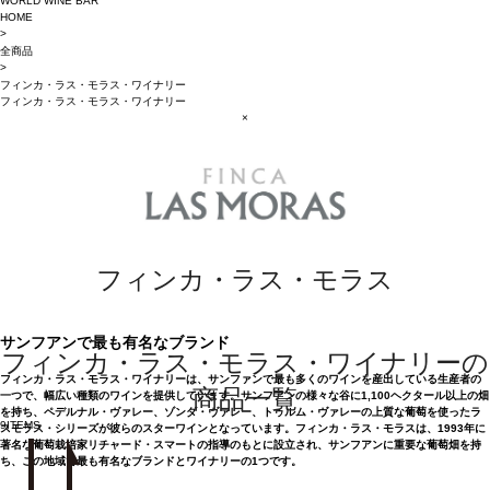
WORLD WINE BAR
HOME
>
全商品
>
フィンカ・ラス・モラス・ワイナリー
フィンカ・ラス・モラス・ワイナリー
×
フィンカ・ラス・モラス
サンフアンで最も有名なブランド
フィンカ・ラス・モラス・ワイナリーの
フィンカ・ラス・モラス・ワイナリーは、サンファンで最も多くのワインを産出している生産者の
商品一覧
一つで、幅広い種類のワインを提供しています。サンフアンの様々な谷に1,100ヘクタール以上の畑
を持ち、ペデルナル・ヴァレー、ゾンダ・ヴァレー、トゥルム・ヴァレーの上質な葡萄を使ったラ
9
ITEMS
スモラス・シリーズが彼らのスターワインとなっています。フィンカ・ラス・モラスは、1993年に
著名な葡萄栽培家リチャード・スマートの指導のもとに設立され、サンフアンに重要な葡萄畑を持
ち、この地域で最も有名なブランドとワイナリーの1つです。