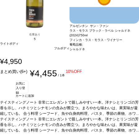
アルゼンチン サン・ファン
ラス・モラス ブラック・ラベル シャルドネ
在庫あり
(2024)
750ml
5
フィンカ・ラス・モラス・ワイナリー
ライトボディ
葡萄品種:
フルボディ
シャルドネ
¥4,950
¥4,455
まとめ買い(6+)
10%OFF
/ 1本
お気に
入り登
録
カートに追加
テイスティングノート
非常にエレガントで親しみやすい一本。洋ナシとリンゴの芳
香を示し、ハチミツとシナモンの含みが際立つ。まろやかな味わいは、果実味が凝
縮している。
合う料理
シーフード、魚や白身肉料理、パスタ、季節の果物、ホワ
イトチーズなどと好相性
テイスティングノート
非常にエレガントで親しみやすい一本。洋ナシとリンゴの芳
葡萄品種
シャルドネ
*本ヴィンテージが在庫切れの場合、
在庫があり価格が同様の場合は自動的に次のヴィンテージに変更されます、ご了承
香を示し、ハチミツとシナモンの含みが際立つ。まろやかな味わいは、果実味が凝
ください。
縮している。
合う料理
シーフード、魚や白身肉料理、パスタ、季節の果物、ホワ
イトチーズなどと好相性
葡萄品種
シャルドネ
*本ヴィンテージが在庫切れの場合、