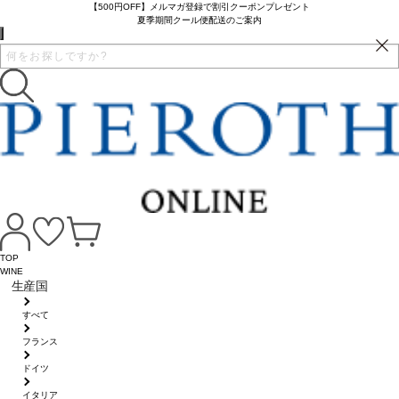
【500円OFF】メルマガ登録で割引クーポンプレゼント
夏季期間クール便配送のご案内
TOP
WINE
生産国
すべて
フランス
ドイツ
イタリア