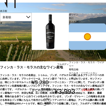
表示順
赤ワイン
新着順
辛口
まとめ買い
▼
アルゼンチン サン・ファン
在庫あり
ロス・イントカブレ カベルネ・ソ
3
ーヴィニヨン (2024)
750ml
ライトボディ
フィンカ・ラス・モラス・ワイナ
フルボディ
リー
フィンカ・ラス・モラスの主なワイン産地
葡萄品種:
カベルネ・ソーヴィニヨン
フィンカ・ラス・モラスの名前は、トゥルム、ゾンダ、ペデルナルの畑にあるブラックベリーの木
に由来しています。ブラックベリーは、スペイン語で「モラス」と呼ばれています。サンファン
¥5,280
は、特にシラーやマルベック及びヴィオニエやソーヴィニヨン・ブランに関して、アルゼンチン国
内のワイン生産地域の新しいフロンティアです。フィンカ・ラス・モラスの主なワイン産地は以下
¥3,993
の通りです。 ペデルナル・ヴァレー：平均標高1,350メートルと、サンフアンで最も標高の高いワ
まとめ買い(6+)
24%OFF
/ 1本
イン産地の一つで、冷涼な気温、広い日較差、白亜質の土壌の組み合わせにより、新鮮さ、凝縮
感、骨格のある赤ワインと白ワインが生み出されています。 ゾンダ・ヴァレー：この地域を吹き抜
お気に
ける有名なゾンダ風にちなんで名付けられたサンフアンのワイン産地は、アンデス山脈の麓に位置
入り登
し、平均標高は950メートルです。幅広い種類のブドウ品種に適しており、フルボディで果実の凝縮