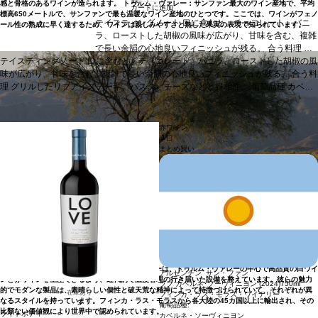
録
感と骨格のあるワインが造られます。 トゥルム・ヴァレー：サンファン最大のワイン産地で、平均
カートに追加
標高650メートルで、サンファンで最も温暖なワイン産地のひとつです。ここでは、ワインがフェノ
テイスティングノート
口に含むと、チョコレート、バニ
ール性の熟成に早く達するため、ワインは親しみやすさと熟した果実の表現で知られています。
ラ、ローストした胡椒の風味が広がり、甘味を含む、複雑
で長い余韻の心地良いフィニッシュが残る。
合う料理
グ
テイスティングノート
口に含むと、チョコレート、バニラ、ローストした胡椒の風
リルしたリブアイステーキ、パスタ、チーズなどと好相
味が広がり、甘味を含む、複雑で長い余韻の心地良いフィニッシュが残る。
性。
葡萄品種
カベルネ・ソーヴィニヨン 100%
*本ヴィン
合う料
理
グリルしたリブアイステーキ、パスタ、チーズなどと好相性。
テージが在庫切れの場合、在庫があり価格が同様の場合は
葡萄品種
カベル
ネ・ソーヴィニヨン 100%
自動的に次のヴィンテージに変更されますのでご了承くだ
*本ヴィンテージが在庫切れの場合、在庫があり価格が
同様の場合は自動的に次のヴィンテージに変更されますのでご了承ください。
さい。
赤ワイン
辛口
まとめ買い
45カ国以上に輸出
950万リットルのワイン生産能力を持つワイナリーは、トゥルム・ヴァレーの中心で高品質の白ワイ
アルゼンチン サン・ファン
ンと赤ワインを生産できるよう、近代的で温度管理の行き届いた設備を整えています。彼らの魅力
ラブ カベルネ･ソーヴィニヨン (2024)
750ml
的でモダンな製品は、素晴らしい個性と破天荒な精神によって特徴づけられていて、それぞれが異
在庫あり
フィンカ・ラス・モラス・ワイナリー
なるスタイルを持っています。フィンカ・ラス・モラスから各大陸の45カ国以上に輸出され、その
3
葡萄品種:
比類ない価値観により世界中で認められています。
ライトボディ
カベルネ・ソーヴィニヨン