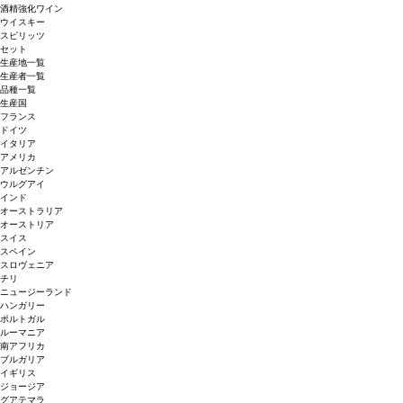
酒精強化ワイン
ウイスキー
スピリッツ
セット
生産地一覧
生産者一覧
品種一覧
生産国
フランス
ドイツ
イタリア
アメリカ
アルゼンチン
ウルグアイ
インド
オーストラリア
オーストリア
スイス
スペイン
スロヴェニア
チリ
ニュージーランド
ハンガリー
ポルトガル
ルーマニア
南アフリカ
ブルガリア
イギリス
ジョージア
グアテマラ