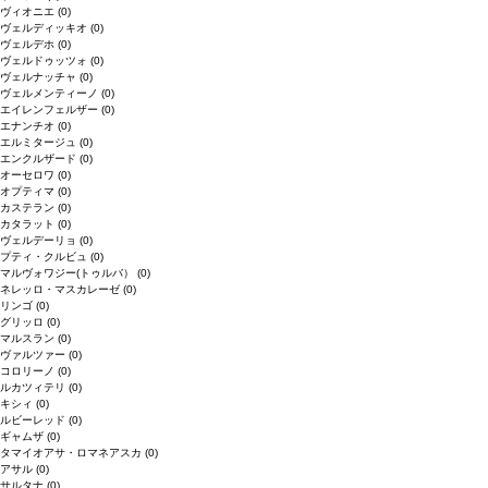
ヴィオニエ
(0)
ヴェルディッキオ
(0)
ヴェルデホ
(0)
ヴェルドゥッツォ
(0)
ヴェルナッチャ
(0)
ヴェルメンティーノ
(0)
エイレンフェルザー
(0)
エナンチオ
(0)
エルミタージュ
(0)
エンクルザード
(0)
オーセロワ
(0)
オプティマ
(0)
カステラン
(0)
カタラット
(0)
ヴェルデーリョ
(0)
プティ・クルビュ
(0)
マルヴォワジー(トゥルバ）
(0)
ネレッロ・マスカレーゼ
(0)
リンゴ
(0)
グリッロ
(0)
マルスラン
(0)
ヴァルツァー
(0)
コロリーノ
(0)
ルカツィテリ
(0)
キシィ
(0)
ルビーレッド
(0)
ギャムザ
(0)
タマイオアサ・ロマネアスカ
(0)
アサル
(0)
サルタナ
(0)