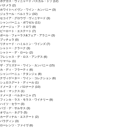
ボデガス・ヴィニャード パスカル・トソ
(12)
パナメラ
(2)
ホワイトへイヴン・ワイン・カンパニー
(3)
ジェラール・ベルトラン
(32)
セコイア・グロウヴ・ヴィニヤード
(3)
シャンパーニュ・ボワゼル
(11)
メナージュ・ア・トロワ
(9)
ピーロート・エステート
(7)
ボール・フォーラス&フェア・アラニー
(3)
ブッチェラ
(0)
リチャード・ハミルトン・ワインズ
(7)
シャトー・クラーク
(3)
シャトー・デ・ローレ
(2)
フレシャス・デ・ロス・アンデス
(6)
リマペレ
(1)
ザ・プリズナー・ワイン・カンパニー
(15)
カ・ディ・フラーティ
(6)
シャンパーニュ・テタンジェ
(8)
ナヴィゲーター・ワイン・コレクション
(6)
シュロスグート・ディール
(1)
ドメーヌ・ド・バロナーク
(10)
ルイ・マックス
(1)
ドメーヌ・ベルターニャ
(7)
フィンカ・ラス・モラス・ワイナリー
(9)
ハイツ・セラー
(3)
パゴ・デ・サルサス
(3)
オヴェハ・ネグラ
(5)
カーディナル・エステート
(2)
パラディン
(3)
ローレンツ・ファイヴ
(6)