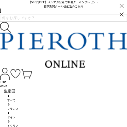
【500円OFF】メルマガ登録で割引クーポンプレゼント
夏季期間クール便配送のご案内
TOP
WINE
生産国
すべて
フランス
ドイツ
イタリア