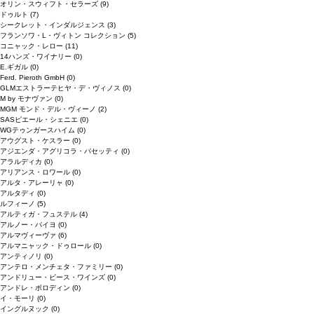
オリン・スウィフト・セラーズ
(9)
ドゥルト
(7)
シークレット・インダルジェンス
(3)
フランソワ・L・ヴィトン コレクション
(5)
コニャック・レロー
(11)
14ハンズ・ワイナリー
(0)
E.ギガル
(0)
Ferd. Pieroth GmbH
(0)
GLMエストラーテヒヤ・デ・ヴィノス
(0)
M by モナヴァン
(0)
MGM モンド・デル・ヴィーノ
(2)
SASピエール・シェニエ
(0)
WGテゥンガースハイム
(0)
アウグスト・ケスラー
(0)
アジエンダ・アグリコラ・パセッティ
(0)
アラルディカ
(0)
アリアンス・ロワール
(0)
アルタ・アレーリャ
(0)
アルタディ
(0)
ルフィーノ
(5)
アルティガ・フュステル
(4)
アルノー・バイヨ
(0)
アルマヴィーヴァ
(6)
アルマニャック・ドゥロール
(0)
アンティノリ
(0)
アンテロ・メンチェタ・ファミリー
(0)
アンドリュー・ピース・ワインズ
(0)
アンドレ・ボロディン
(0)
イ・モーリ
(0)
イングルヌック
(0)