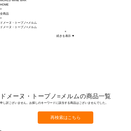
WORLD WINE BAR
HOME
>
全商品
>
ドメーヌ・トープノ=メルム
ドメーヌ・トープノ=メルム
×
続きを表示 ▼
ドメーヌ・トープノ=メルムの商品一覧
申し訳ございません。お探しのキーワードに該当する商品はございませんでした。
再検索はこちら