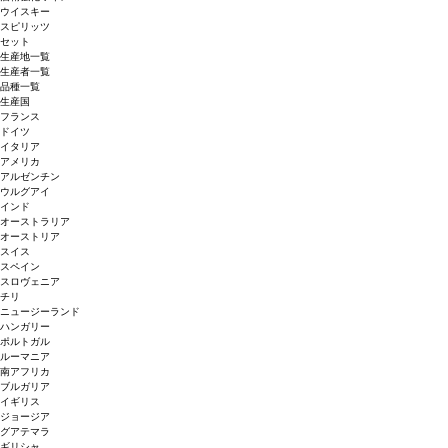
ウイスキー
スピリッツ
セット
生産地一覧
生産者一覧
品種一覧
生産国
フランス
ドイツ
イタリア
アメリカ
アルゼンチン
ウルグアイ
インド
オーストラリア
オーストリア
スイス
スペイン
スロヴェニア
チリ
ニュージーランド
ハンガリー
ポルトガル
ルーマニア
南アフリカ
ブルガリア
イギリス
ジョージア
グアテマラ
ギリシャ