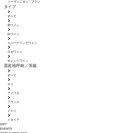
ソーヴィニヨン・ブラン
タイプ
すべて
赤ワイン
白ワイン
スパークリングワイン
ロゼワイン
オレンジワイン
原産地呼称／等級
すべて
チリ
アメリカ
フランス
ドイツ
イタリア
GIFT
EVENTS