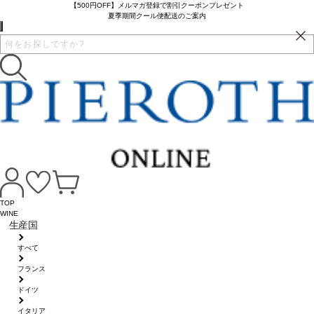
【500円OFF】メルマガ登録で割引クーポンプレゼント
夏季期間クール便配送のご案内
TOP
WINE
生産国
すべて
フランス
ドイツ
イタリア