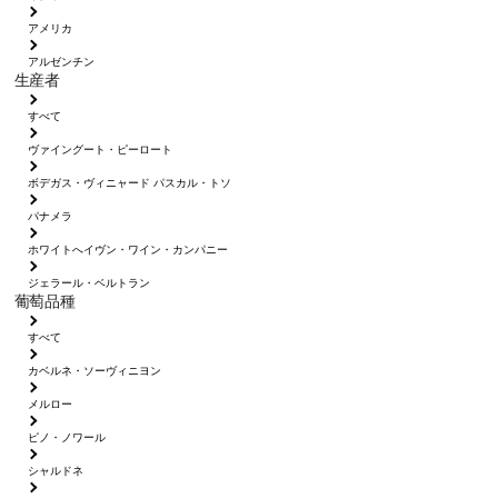
アメリカ
アルゼンチン
生産者
すべて
ヴァイングート・ピーロート
ボデガス・ヴィニャード パスカル・トソ
パナメラ
ホワイトへイヴン・ワイン・カンパニー
ジェラール・ベルトラン
葡萄品種
すべて
カベルネ・ソーヴィニヨン
メルロー
ピノ・ノワール
シャルドネ