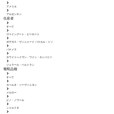
アメリカ
アルゼンチン
生産者
すべて
ヴァイングート・ピーロート
ボデガス・ヴィニャード パスカル・トソ
パナメラ
ホワイトへイヴン・ワイン・カンパニー
ジェラール・ベルトラン
葡萄品種
すべて
カベルネ・ソーヴィニヨン
メルロー
ピノ・ノワール
シャルドネ