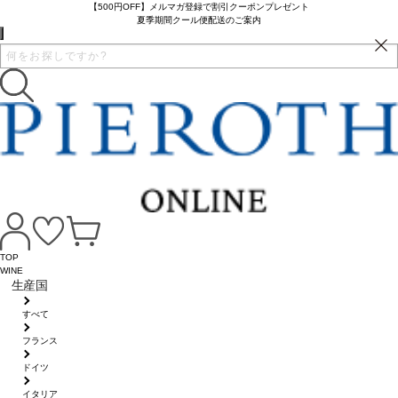
【500円OFF】メルマガ登録で割引クーポンプレゼント
夏季期間クール便配送のご案内
TOP
WINE
生産国
すべて
フランス
ドイツ
イタリア