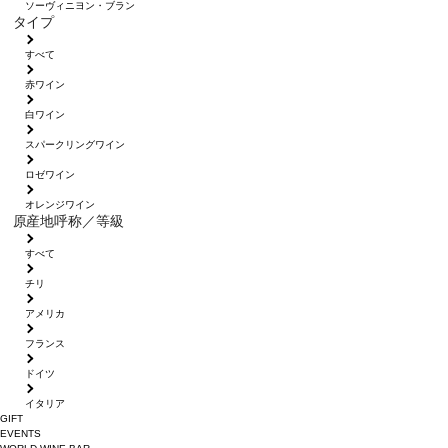
ソーヴィニヨン・ブラン
タイプ
すべて
赤ワイン
白ワイン
スパークリングワイン
ロゼワイン
オレンジワイン
原産地呼称／等級
すべて
チリ
アメリカ
フランス
ドイツ
イタリア
GIFT
EVENTS