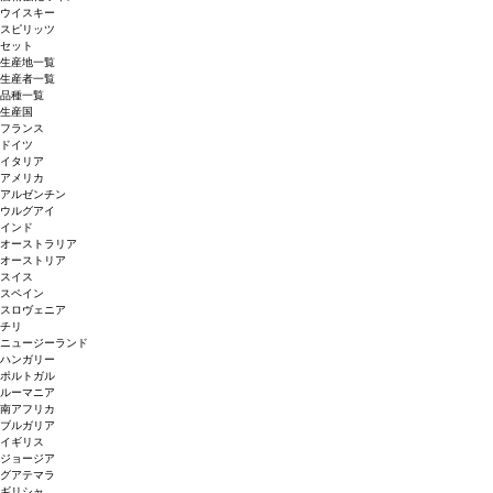
ウイスキー
スピリッツ
セット
生産地一覧
生産者一覧
品種一覧
生産国
フランス
ドイツ
イタリア
アメリカ
アルゼンチン
ウルグアイ
インド
オーストラリア
オーストリア
スイス
スペイン
スロヴェニア
チリ
ニュージーランド
ハンガリー
ポルトガル
ルーマニア
南アフリカ
ブルガリア
イギリス
ジョージア
グアテマラ
ギリシャ