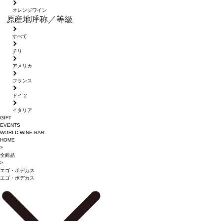
オレンジワイン
原産地呼称／等級
すべて
チリ
アメリカ
フランス
ドイツ
イタリア
GIFT
EVENTS
WORLD WINE BAR
HOME
>
全商品
>
エゴ・ボデカス
エゴ・ボデカス