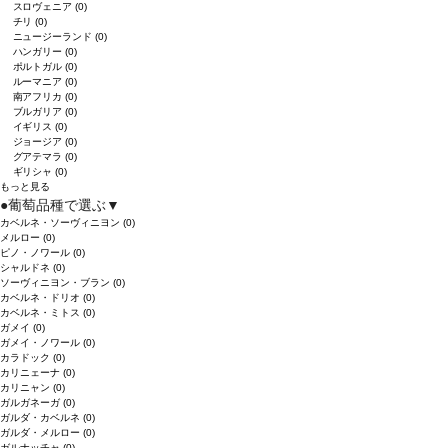
スロヴェニア
(0)
チリ
(0)
ニュージーランド
(0)
ハンガリー
(0)
ポルトガル
(0)
ルーマニア
(0)
南アフリカ
(0)
ブルガリア
(0)
イギリス
(0)
ジョージア
(0)
グアテマラ
(0)
ギリシャ
(0)
もっと見る
●
葡萄品種で選ぶ
▼
カベルネ・ソーヴィニヨン
(0)
メルロー
(0)
ピノ・ノワール
(0)
シャルドネ
(0)
ソーヴィニヨン・ブラン
(0)
カベルネ・ドリオ
(0)
カベルネ・ミトス
(0)
ガメイ
(0)
ガメイ・ノワール
(0)
カラドック
(0)
カリニェーナ
(0)
カリニャン
(0)
ガルガネーガ
(0)
ガルダ・カベルネ
(0)
ガルダ・メルロー
(0)
ガルナッチャ
(0)