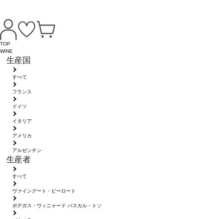
TOP
WINE
生産国
すべて
フランス
ドイツ
イタリア
アメリカ
アルゼンチン
生産者
すべて
ヴァイングート・ピーロート
ボデガス・ヴィニャード パスカル・トソ