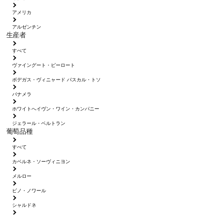
アメリカ
アルゼンチン
生産者
すべて
ヴァイングート・ピーロート
ボデガス・ヴィニャード パスカル・トソ
パナメラ
ホワイトへイヴン・ワイン・カンパニー
ジェラール・ベルトラン
葡萄品種
すべて
カベルネ・ソーヴィニヨン
メルロー
ピノ・ノワール
シャルドネ