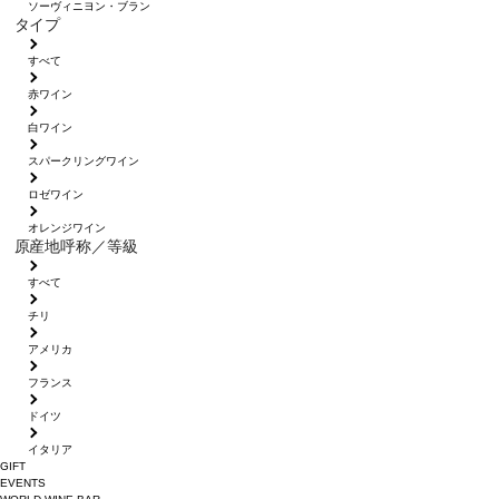
ソーヴィニヨン・ブラン
タイプ
すべて
赤ワイン
白ワイン
スパークリングワイン
ロゼワイン
オレンジワイン
原産地呼称／等級
すべて
チリ
アメリカ
フランス
ドイツ
イタリア
GIFT
EVENTS