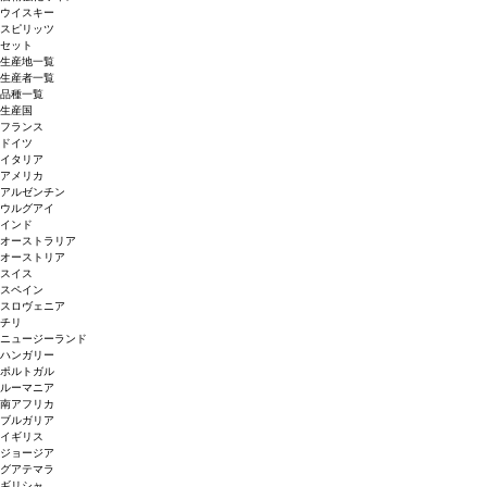
ウイスキー
スピリッツ
セット
生産地一覧
生産者一覧
品種一覧
生産国
フランス
ドイツ
イタリア
アメリカ
アルゼンチン
ウルグアイ
インド
オーストラリア
オーストリア
スイス
スペイン
スロヴェニア
チリ
ニュージーランド
ハンガリー
ポルトガル
ルーマニア
南アフリカ
ブルガリア
イギリス
ジョージア
グアテマラ
ギリシャ