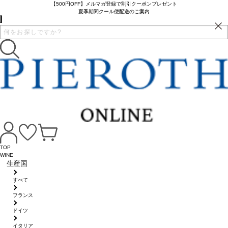
【500円OFF】メルマガ登録で割引クーポンプレゼント
夏季期間クール便配送のご案内
TOP
WINE
生産国
すべて
フランス
ドイツ
イタリア