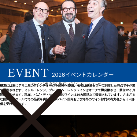
差別化されたキャラクター
パゴ・デ・サルサスの目的は、テクニカルディレクターのグルツェ・ガステルメンディが語ったよ
うに、所有畑の葡萄を使って、「テロワールだけでなく、栽培、収穫、加工技術を丁寧に行うこと
で差別化されたキャラクター」を持つシングルエステートワインを造ることである。彼女は設立当
初からワインメーカーを務め、テンプラニーリョを引き立てる国際品種を使用し、まろやかでフル
ーティなパゴ・デ・シルスのスタイルを築き上げてきました。
ワイン生産者 来日イベントカレンダー
醸造には主にアリエ産のフレンチオークを約90％使用。葡萄は醸造セラーに到着した時点で手作業
で選別されます。ミドル・レンジ、プレミアム・レンジワインはオークで樽発酵させ、最低12ヶ月
間熟成させます。現在、パゴ・デ・サルサスのワインは30カ国以上で販売されています。さまざま
な国際コンクールでその品質を実証し、スペイン国内および海外のワイン部門の有力者から日々評
価を受けています。