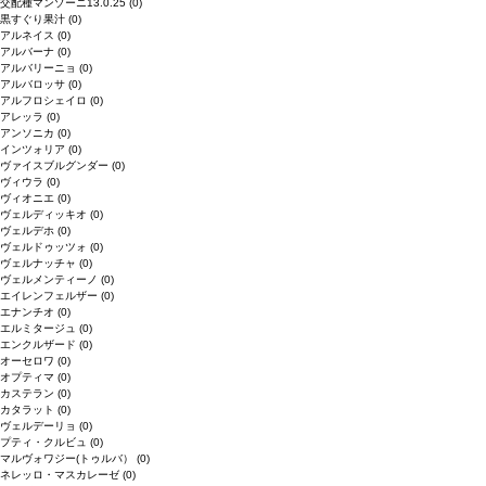
交配種マンゾーニ13.0.25
(0)
黒すぐり果汁
(0)
アルネイス
(0)
アルバーナ
(0)
アルバリーニョ
(0)
アルバロッサ
(0)
アルフロシェイロ
(0)
アレッラ
(0)
アンソニカ
(0)
インツォリア
(0)
ヴァイスブルグンダー
(0)
ヴィウラ
(0)
ヴィオニエ
(0)
ヴェルディッキオ
(0)
ヴェルデホ
(0)
ヴェルドゥッツォ
(0)
ヴェルナッチャ
(0)
ヴェルメンティーノ
(0)
エイレンフェルザー
(0)
エナンチオ
(0)
エルミタージュ
(0)
エンクルザード
(0)
オーセロワ
(0)
オプティマ
(0)
カステラン
(0)
カタラット
(0)
ヴェルデーリョ
(0)
プティ・クルビュ
(0)
マルヴォワジー(トゥルバ）
(0)
ネレッロ・マスカレーゼ
(0)