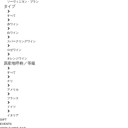
ソーヴィニヨン・ブラン
タイプ
すべて
赤ワイン
白ワイン
スパークリングワイン
ロゼワイン
オレンジワイン
原産地呼称／等級
すべて
チリ
アメリカ
フランス
ドイツ
イタリア
GIFT
EVENTS