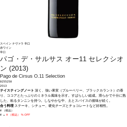
スペイン
ナヴァラ
辛口
赤ワイン
辛口
パゴ・デ・サルサス オー11 セレクシオ
ン (2013)
Pago de Cirsus O.11 Selection
9255258
2013
テイスティングノート
深く、強い果実（ブルーベリー、ブラックカラント）の香
り、ココアとたっぷりのミネラル風味を示す。すばらしい組成。滑らかで十分に熟
した、粘るタンニンを持つ。しなやかな中、土とスパイスの後味が続く。
合う料理
ステーキ、シチュー、硬化チーズとチョコレートなど好相性。
¥
（税込）
¥
→
¥
（税込）
% OFF