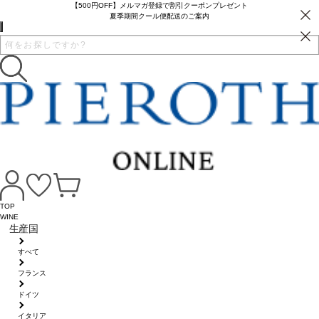
【500円OFF】メルマガ登録で割引クーポンプレゼント
夏季期間クール便配送のご案内
TOP
WINE
生産国
すべて
フランス
ドイツ
イタリア