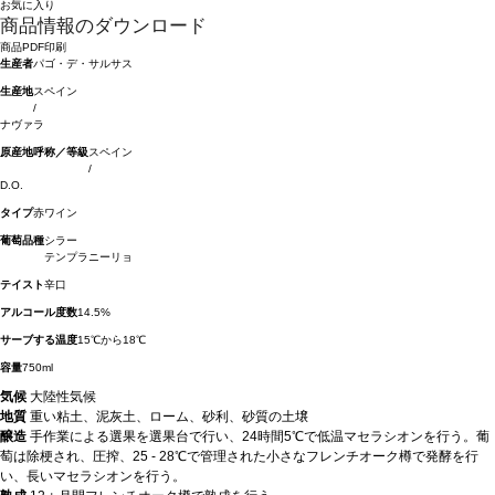
お気に入り
商品情報のダウンロード
商品PDF印刷
生産者
パゴ・デ・サルサス
生産地
スペイン
/
ナヴァラ
原産地呼称／等級
スペイン
/
D.O.
タイプ
赤ワイン
葡萄品種
シラー
テンプラニーリョ
テイスト
辛口
アルコール度数
14.5%
サーブする温度
15℃から18℃
容量
750ml
気候
大陸性気候
地質
重い粘土、泥灰土、ローム、砂利、砂質の土壌
醸造
手作業による選果を選果台で行い、24時間5℃で低温マセラシオンを行う。葡
萄は除梗され、圧搾、25 - 28℃で管理された小さなフレンチオーク樽で発酵を行
い、長いマセラシオンを行う。