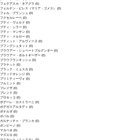
フェテアスカ・ネアグラ
(0)
フェルナン・ピレス（マリア・ゴメス）
(0)
フォル・ブランシュ
(0)
フクセルレーベ
(0)
プティ・ヴェルド
(0)
プティ・シラー
(0)
プティ・マンサン
(0)
プティ・メルロー
(0)
プティット・アルヴィーヌ
(0)
プフングシュタット
(0)
ブラウアー・シュペートブルグンダー
(0)
ブラウアー・ポルトギーザー
(0)
ブラウフランキッシュ
(0)
ブラケット
(0)
ブラック・ミュスカ
(0)
ブラッドオレンジ
(0)
プリミティーヴォ
(0)
フルミント
(0)
フレイザ
(0)
ブレンド
(0)
プロセッコ
(0)
ポデーレ・カストラーニ
(0)
ボデガスアルタディ
(0)
ボナルダ
(0)
ボバル
(0)
ガルナッチャ・ブランカ
(0)
ボンビーノ
(0)
マカベオ
(0)
マズエロ
(0)
マスカット（ミュスカ）
(0)