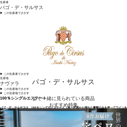
生産者
パゴ・デ・サルサス
▶︎ この生産者でさがす
▶︎ この生産者でさがす
生産地
パゴ・デ・サルサス
ナヴァラ
▶︎ この生産地でさがす
▶︎ この生産地でさがす
100％シングルエステート
よく一緒に見られている商品
おすすめ特集
パゴ・デ・サルサスは、100％シングルエステート（単一区画から採れた葡萄のみを使ってワインを
醸造する）として、最高品質のワインを造るために2000年に設立されました。D.O.ナバラの圏内に
あり、2014年よりアレハンドロ・ゴメス・シガラによって所有されています。
南向きに広がる136ヘクタールの葡萄畑には、テンプラニーリョ、メルロー、シラー、モスカテル・
デ・グラノ・メヌード、シャルドネ、ソーヴィニヨン・ブランが栽培されています。その中にそび