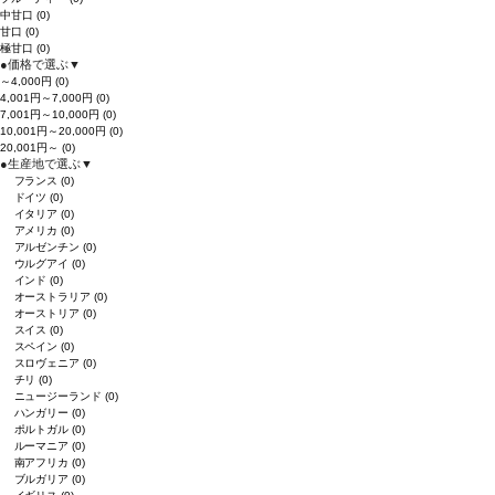
中甘口
(0)
甘口
(0)
極甘口
(0)
●
価格で選ぶ
▼
～4,000円
(0)
4,001円～7,000円
(0)
7,001円～10,000円
(0)
10,001円～20,000円
(0)
20,001円～
(0)
●
生産地で選ぶ
▼
フランス
(0)
ドイツ
(0)
イタリア
(0)
アメリカ
(0)
アルゼンチン
(0)
ウルグアイ
(0)
インド
(0)
オーストラリア
(0)
オーストリア
(0)
スイス
(0)
スペイン
(0)
スロヴェニア
(0)
チリ
(0)
ニュージーランド
(0)
ハンガリー
(0)
ポルトガル
(0)
ルーマニア
(0)
南アフリカ
(0)
ブルガリア
(0)