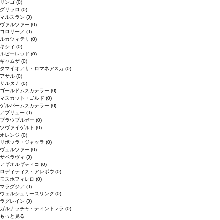
リンゴ
(0)
グリッロ
(0)
マルスラン
(0)
ヴァルツァー
(0)
コロリーノ
(0)
ルカツィテリ
(0)
キシィ
(0)
ルビーレッド
(0)
ギャムザ
(0)
タマイオアサ・ロマネアスカ
(0)
アサル
(0)
サルタナ
(0)
ゴールドムスカテラー
(0)
マスカット・ゴルド
(0)
ゲルバームスカテラー
(0)
アブリュー
(0)
ブラウブルガー
(0)
ツヴァイゲルト
(0)
オレンジ
(0)
リボッラ・ジャッラ
(0)
ヴュルツァー
(0)
サペラヴィ
(0)
アギオルギティコ
(0)
ロディティス・アレポウ
(0)
モスホフィレロ
(0)
マラグジア
(0)
ヴェルシュリースリング
(0)
ラグレイン
(0)
ガルナッチャ・ティントレラ
(0)
もっと見る