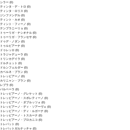
シラー
(0)
ティンタ・デ・トロ
(0)
ティンタ・ロリス
(0)
ジンファンデル
(0)
ティント・カオ
(0)
ティント・フィーノ
(0)
テンプラニーリョ
(0)
トゥーリガ・ナシオナル
(0)
トゥーリガ・フランセサ
(0)
ドゥデ・ノダン
(0)
トゥルビアーナ
(0)
ドゥレッロ
(0)
トラジャデューラ
(0)
トリンカデイラ
(0)
ドルチェット
(0)
ドルンフェルダー
(0)
カベルネ・ブラン
(0)
トレッビアーノ
(0)
カリニャン・ブラン
(0)
レブラ
(0)
バルベーラ
(0)
トレッビアーノ・グレケット
(0)
トレッビアーノ・スポレティーノ
(0)
トレッビアーノ・ダブルッツォ
(0)
トレッビアーノ・ディ・ソアーヴェ
(0)
トレッビアーノ・ディ・ルガーナ
(0)
トレッビアーノ・トスカーナ
(0)
トレッビアーノ・プロカニコ
(0)
トレパット
(0)
トレパットガルナッチャ
(0)