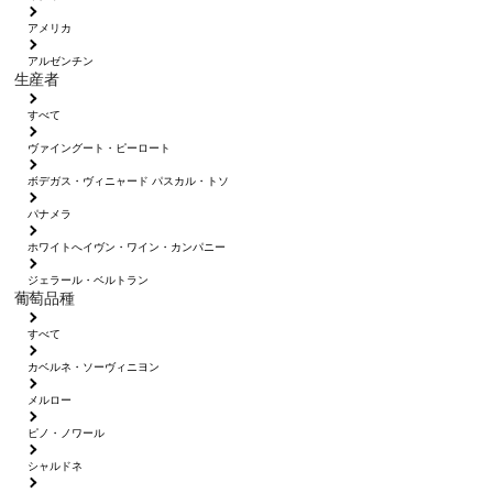
アメリカ
アルゼンチン
生産者
すべて
ヴァイングート・ピーロート
ボデガス・ヴィニャード パスカル・トソ
パナメラ
ホワイトへイヴン・ワイン・カンパニー
ジェラール・ベルトラン
葡萄品種
すべて
カベルネ・ソーヴィニヨン
メルロー
ピノ・ノワール
シャルドネ