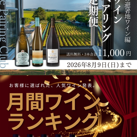
え立つマナーハウスと最新鋭のワインセラーがあり、スペインで最も高い評価を得ているワインを
生産。エステートにはブティックホテルとガストロノミーレストランが併設されています。レスト
ランでは、ガラス張りの壁越しに樽の貯蔵庫を眺めながら、ワイナリーのワインと一緒においしい
食ミドル・レンジ、プレミアム・レンジを楽しむことができます。
世界の避暑地ワイン編
テロワール
ナバラ州アブリタス村の郊外、モンカヨ山の正面、海抜390mに位置し、傾斜のある地形と黄土色の
粘土質土壌、大陸性気候が、葡萄の栽培に最適とされる条件を作り出しています。さらに品質を高
めるため、1ヘクタールあたりの平均収量をアペラシオンの規定よりも大幅に減らし、深い色合いと
繊細な果実味、エレガントなストラクチャーを持つ凝縮したワインを造り出しています。