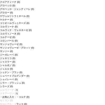
クロアティーナ
(0)
グロペッロ
(0)
グロペッロ・ジェンティーレ
(0)
グロロー
(0)
ゲヴュルツトラミネール
(0)
ケルナー
(0)
コリオールヴィニヤーズ
(0)
コルヴィーナ
(0)
コルヴィナ・ヴェロネーゼ
(0)
コルヴィノーネ
(0)
コルテーゼ
(0)
コロンバール
(0)
サンジョヴェーゼ
(0)
サンジョヴェーゼ・グロッソ
(0)
サンソー
(0)
ジーガレーベ
(0)
ジェネリコ
(0)
シャスラー
(0)
シャルボノ
(0)
ジュエル
(0)
シュナン・ブラン
(0)
シュペートブルグンダー
(0)
ショイレーベ
(0)
シラー・ブラッシュ
(0)
シラーズ
(0)
シルヴァーナ
(0)
スキアーヴァ
(0)
お気に入り
スクード・ディ・コルテ
(0)
セミヨン
(0)
セルシアル・ブランコ
(0)