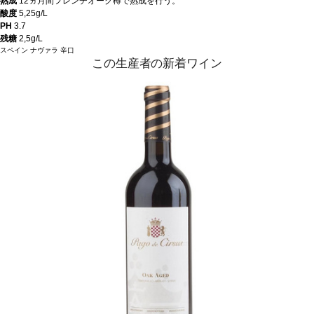
熟成
12ヵ月間フレンチオーク樽で熟成を行う。
酸度
5,25g/L
PH
3.7
残糖
2,5g/L
スペイン
ナヴァラ
辛口
この生産者の新着ワイン