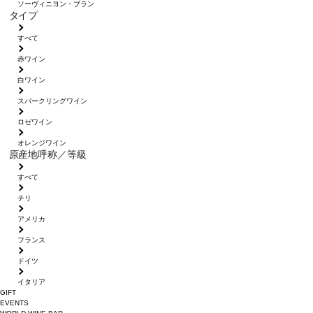
ソーヴィニヨン・ブラン
タイプ
すべて
赤ワイン
白ワイン
スパークリングワイン
ロゼワイン
オレンジワイン
原産地呼称／等級
すべて
チリ
アメリカ
フランス
ドイツ
イタリア
GIFT
EVENTS