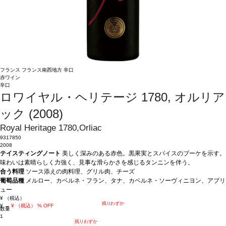
フランス
フランス南西地方
辛口
赤ワイン
辛口
ロワイヤル・ヘリテージ 1780, オルリア
ック (2008)
Royal Heritage 1780,Orliac
9317850
2008
テイスティングノート
美しく深みのある赤色。黒果実とスパイスのブーケを示す。
味わいは素晴らしく力強く、見事な滑らかさを感じるタンニンを伴う。
合う料理
ソース添えの肉料理、グリル肉、チーズ
葡萄品種
メルロー、カベルネ・フラン、タナ、カベルネ・ソーヴィニヨン、アブリ
ュー
¥
（税込）
残りわずか
¥
→
¥
（税込）
% OFF
数量
1
残りわずか