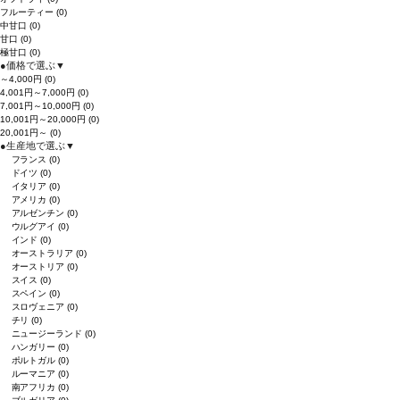
フルーティー
(0)
中甘口
(0)
甘口
(0)
極甘口
(0)
●
価格で選ぶ
▼
～4,000円
(0)
4,001円～7,000円
(0)
7,001円～10,000円
(0)
10,001円～20,000円
(0)
20,001円～
(0)
●
生産地で選ぶ
▼
フランス
(0)
ドイツ
(0)
イタリア
(0)
アメリカ
(0)
アルゼンチン
(0)
ウルグアイ
(0)
インド
(0)
オーストラリア
(0)
オーストリア
(0)
スイス
(0)
スペイン
(0)
スロヴェニア
(0)
チリ
(0)
ニュージーランド
(0)
ハンガリー
(0)
ポルトガル
(0)
ルーマニア
(0)
南アフリカ
(0)