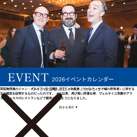
王のワイン商の証明
品質のみならず、ラバスティド・オルリアックには、ユニークなストーリーもあります。 2007年、
ラバスティード城のオーナーであるカトリーヌとイザベル・オルリアックは、書斎の隠れた引き出
しから、1780年6月11日付のルイ16世の署名入り親書を発見しました。この手紙は、ヴェルサイユ
ワイン生産者 来日イベントカレンダー
宮廷御用達のジャン・オルリアック（商人、ワイン生産者、ラバスティード城の所有者）に対する
王の慈悲を証明するものだったのです。 それ以来、再び高い評価を得、ヴェルサイユ宮殿やアラ
ン・デュカスのレストランなどで提供されるようになりました。
続きを表示 ▼