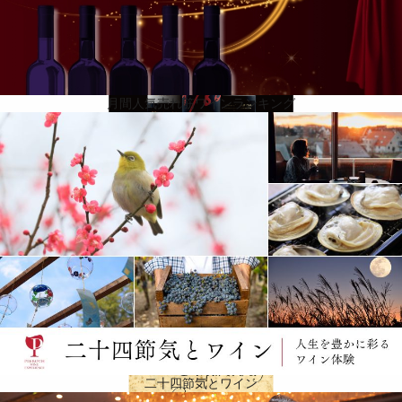
月間人気売れ筋ワインランキング
環境への配慮
過去数年にわたって、ワイナリーは生物多様性、土地の枯渇および地球温暖化に関連する課題に取
り組むため、運営方法を変更してきました。 丘陵地帯を流れる水を保持するため、葡萄樹の間に低
木が植えられ、自然の生物多様性を促進し、害虫被害を解決しました。例えばコウモリはボトリテ
ィス菌を引き起こすミミズを食べます。ドメーヌは収穫のため人工知能を備えたロボットを開発。
最新技術採用と同時に、畑では馬を活用し、除草剤を使わず土壌を改善。土壌に活気や通気性を与
え、葡萄樹の成長を助け、さまざまな取り組みは「High Environmental Value Label」賞を受賞し
ました。
二十四節気とワイン