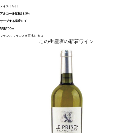
テイスト
辛口
アルコール度数
13.5%
サーブする温度
18℃
容量
750ml
フランス
フランス南西地方
辛口
この生産者の新着ワイン