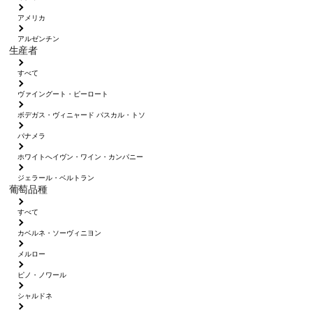
アメリカ
アルゼンチン
生産者
すべて
ヴァイングート・ピーロート
ボデガス・ヴィニャード パスカル・トソ
パナメラ
ホワイトへイヴン・ワイン・カンパニー
ジェラール・ベルトラン
葡萄品種
すべて
カベルネ・ソーヴィニヨン
メルロー
ピノ・ノワール
シャルドネ