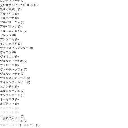
ロンディネッラ
(0)
交配種マンゾーニ13.0.25
(0)
黒すぐり果汁
(0)
アルネイス
(0)
アルバーナ
(0)
アルバリーニョ
(0)
アルバロッサ
(0)
アルフロシェイロ
(0)
アレッラ
(0)
アンソニカ
(0)
インツォリア
(0)
ヴァイスブルグンダー
(0)
ヴィウラ
(0)
ヴィオニエ
(0)
ヴェルディッキオ
(0)
ヴェルデホ
(0)
ヴェルドゥッツォ
(0)
ヴェルナッチャ
(0)
ヴェルメンティーノ
(0)
エイレンフェルザー
(0)
エナンチオ
(0)
エルミタージュ
(0)
エンクルザード
(0)
オーセロワ
(0)
オプティマ
(0)
カステラン
(0)
カタラット
(0)
ヴェルデーリョ
(0)
お気に入り
プティ・クルビュ
(0)
マルヴォワジー(トゥルバ）
(0)