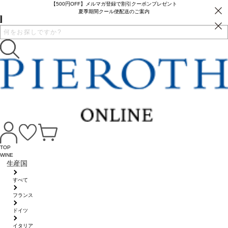
【500円OFF】メルマガ登録で割引クーポンプレゼント
夏季期間クール便配送のご案内
TOP
WINE
生産国
すべて
フランス
ドイツ
イタリア