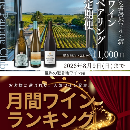
世界の避暑地ワイン編
葡萄品種
5つの品種（メルロ、カベルネ・フラン、カベルネ・ソーヴィニヨン、タナ、アブーリウ）のブレン
ドで構成されています。メルローとカベルネ・フランが大半を占めています（約70％）。これらの
品種は、できるだけ涼しい温度で育つように北向きに植えられています。アブーリウ（15％）は、
18世紀に植えられたフィロキセラの生き残りで、1940年代に奇跡的に発見され、1.5ヘクタールの
面積に複数のブドウを接ぎ木して植樹されたものです。