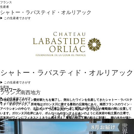
フランス
生産者
シャトー・ラバスティド・オルリアック
▶︎ この生産者でさがす
シャトー・ラバスティド・オルリアック
▶︎ この生産者でさがす
生産地
テロワール
フランス南西地方
▶︎ この生産地でさがす
18世紀以来多くのワイン愛好家たちを魅了し、突出したワインを生産してきたシャトー・ラバステ
▶︎ この生産地でさがす
ィド・オルリアック。 所有地はガロンヌ川に接する最初の丘陵地にあり、南西フランスのワイン・
よく一緒に見られている商品
アペラシオンの中心で、北はボルドー、東はカオール、南西はマディランの葡萄畑の間に位置して
います。ガロンヌ川右岸にあり、ポムロールやサンテミリオンのように石灰岩や粘土質の土壌で、
おすすめ特集
石灰岩がワインにフィネスとミネラル感を与え、葡萄の根は下層の粘土に到達し、樹の水分が保た
れています。この稀有なバランスにより、特別な風味のワインが生まれます。