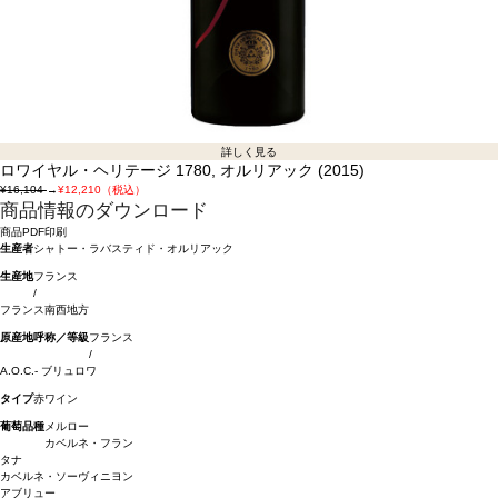
詳しく見る
ロワイヤル・ヘリテージ 1780, オルリアック (2015)
¥16,104
→
¥12,210（税込）
商品情報のダウンロード
商品PDF印刷
生産者
シャトー・ラバスティド・オルリアック
生産地
フランス
/
フランス南西地方
原産地呼称／等級
フランス
/
A.O.C.- ブリュロワ
タイプ
赤ワイン
葡萄品種
メルロー
カベルネ・フラン
タナ
カベルネ・ソーヴィニヨン
アブリュー