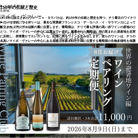
▶︎ この生産者でさがす
150年の伝統と歴史
生産地
マイポ・ヴァレー
1874年に設立されたヴィーニャ・タラパカは、約150年の伝統と歴史を持つ、チリ最古のワイナリ
ーの一つです。ワイナリーは、著名な実業家フランシスコ・デ・ロハス・イ・サラマンカによって
▶︎ この生産地でさがす
設立され、アンデス山脈の麓に位置します。葡萄畑は、チリで最も評価の高い赤ワインの産地のひ
▶︎ この生産地でさがす
とつ、マイポ・ヴァレーの中心に位置しています。厳選された葡萄は、その恵まれた原産地を忠実
よく一緒に見られている商品
に反映し、表情豊かでエレガントな、記憶に残るワインを生み出します。彼らのワインは、チリの
おすすめ特集
名高いマイポ・ヴァレーの中心にある自然に形成されたクロに位置する葡萄畑の生物多様性を保護
するためのコミットメントの結果です。この生物多様性が、彼らが造るワインに比類ない品質を与
えています。
世界の避暑地ワイン編