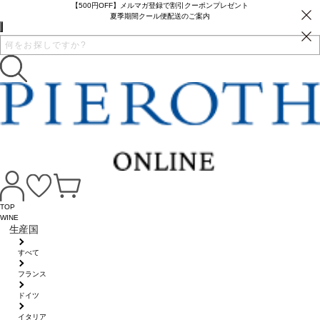
【500円OFF】メルマガ登録で割引クーポンプレゼント
夏季期間クール便配送のご案内
TOP
WINE
生産国
すべて
フランス
ドイツ
イタリア