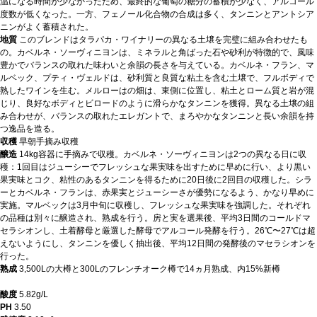
温になる時間が少なかったため、最終的な葡萄の糖分の蓄積が少なく、アルコール
度数が低くなった。一方、フェノール化合物の合成は多く、タンニンとアントシア
ニンがよく蓄積された。
地質
このブレンドはタラパカ・ワイナリーの異なる土壌を完璧に組み合わせたも
の。カベルネ・ソーヴィニヨンは、ミネラルと角ばった石や砂利が特徴的で、風味
豊かでバランスの取れた味わいと余韻の長さを与えている。カベルネ・フラン、マ
ルベック、プティ・ヴェルドは、砂利質と良質な粘土を含む土壌で、フルボディで
熟したワインを生む。メルローはの畑は、東側に位置し、粘土とローム質と岩が混
じり、良好なボディとビロードのように滑らかなタンニンを獲得。異なる土壌の組
み合わせが、バランスの取れたエレガントで、まろやかなタンニンと長い余韻を持
つ逸品を造る。
収穫
早朝手摘み収穫
醸造
14kg容器に手摘みで収穫。カベルネ・ソーヴィニヨンは2つの異なる日に収
穫：1回目はジューシーでフレッシュな果実味を出すために早めに行い、より黒い
果実味とコク、粘性のあるタンニンを得るために20日後に2回目の収穫した。シラ
ーとカベルネ・フランは、赤果実とジューシーさが優勢になるよう、かなり早めに
実施。マルベックは3月中旬に収穫し、フレッシュな果実味を強調した。それぞれ
の品種は別々に醸造され、熟成を行う。房と実を選果後、平均3日間のコールドマ
セラシオンし、土着酵母と厳選した酵母でアルコール発酵を行う。26℃〜27℃は超
えないようにし、タンニンを優しく抽出後、平均12日間の発酵後のマセラシオンを
行った。
熟成
3,500Lの大樽と300Lのフレンチオーク樽で14ヵ月熟成、内15%新樽
酸度
5.82g/L
PH
3.50