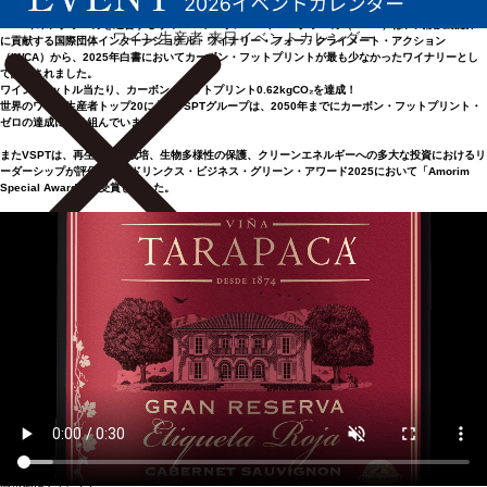
2025年末、タラパカを運営するヴィーニャ・サン・ペドロ・タラパカ（VSPT）は、気候変動緩和
ワイン生産者 来日イベントカレンダー
に貢献する国際団体インターナショナル・ワイナリー・フォー・クライメート・アクション
（IWCA）から、2025年白書においてカーボン・フットプリントが最も少なかったワイナリーとし
て認定されました。
ワイン1リットル当たり、カーボン・フットプリント0.62kgCO₂を達成！
世界のワイン生産者トップ20に入るVSPTグループは、2050年までにカーボン・フットプリント・
ゼロの達成に取り組んでいます。
またVSPTは、再生型葡萄栽培、生物多様性の保護、クリーンエネルギーへの多大な投資におけるリ
ーダーシップが評価され、ドリンクス・ビジネス・グリーン・アワード2025において「Amorim
Special Award」を受賞しました。
0
ITEMS
●
キーワード検索
●
タイプで選ぶ
▼
赤ワイン
(0)
白ワイン
(0)
スパークリングワイン
(0)
ロゼワイン
(0)
オレンジワイン
(0)
ブランデー
(0)
酒精強化ワイン
(0)