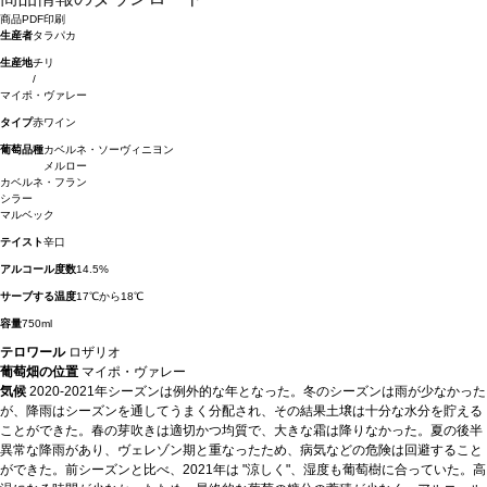
商品PDF印刷
生産者
タラパカ
生産地
チリ
/
マイポ・ヴァレー
タイプ
赤ワイン
葡萄品種
カベルネ・ソーヴィニヨン
メルロー
カベルネ・フラン
シラー
マルベック
テイスト
辛口
アルコール度数
14.5%
サーブする温度
17℃から18℃
容量
750ml
テロワール
ロザリオ
葡萄畑の位置
マイポ・ヴァレー
気候
2020-2021年シーズンは例外的な年となった。冬のシーズンは雨が少なかった
が、降雨はシーズンを通してうまく分配され、その結果土壌は十分な水分を貯える
ことができた。春の芽吹きは適切かつ均質で、大きな霜は降りなかった。夏の後半
異常な降雨があり、ヴェレゾン期と重なったため、病気などの危険は回避すること
ができた。前シーズンと比べ、2021年は "涼しく"、湿度も葡萄樹に合っていた。高