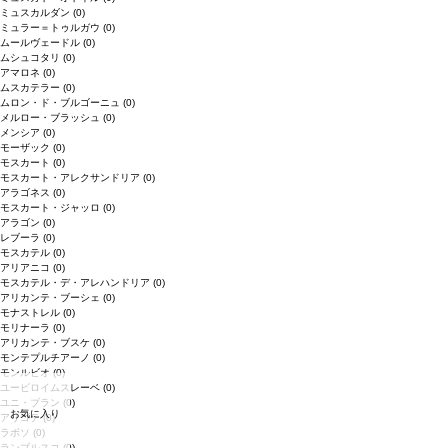
ミュスカルダン
(0)
ミュラー＝トゥルガウ
(0)
ムールヴェードル
(0)
ムシュコタリ
(0)
アマロネ
(0)
ムスカテラー
(0)
ムロン・ド・ブルゴーニュ
(0)
メルロー・ブラッシュ
(0)
メンシア
(0)
モーザック
(0)
モスカート
(0)
モスカート・アレクサンドリア
(0)
アラゴネス
(0)
モスカート・ジャッロ
(0)
アラゴン
(0)
レブーラ
(0)
モスカテル
(0)
アリアニコ
(0)
モスカテル・デ・アレハンドリア
(0)
アリカンテ・ブーシェ
(0)
モナストレル
(0)
モリナーラ
(0)
アリカンテ・ブスケ
(0)
モンテプルチアーノ
(0)
モンルビオ
(0)
ユービロイムスレーベ
(0)
ユニ・ブラン
(0)
お気に入り
アリゴテ
(0)
ラボソ
(0)
ランブルスコ
(0)