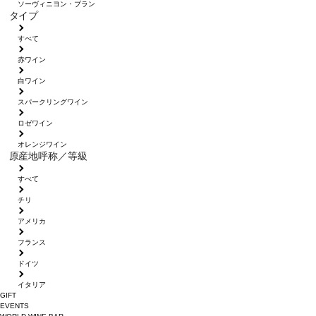
ソーヴィニヨン・ブラン
タイプ
すべて
赤ワイン
白ワイン
スパークリングワイン
ロゼワイン
オレンジワイン
原産地呼称／等級
すべて
チリ
アメリカ
フランス
ドイツ
イタリア
GIFT
EVENTS