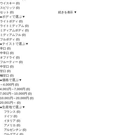
ウイスキー
(0)
スピリッツ
(0)
セット
(0)
続きを表示 ▼
●
ボディで選ぶ
▼
ライトボディ
(0)
ライトミディアム
(0)
ミディアムボディ
(0)
ミディアムフル
(0)
フルボディ
(0)
●
テイストで選ぶ
▼
辛口
(0)
中辛口
(0)
オフドライ
(0)
フルーティー
(0)
中甘口
(0)
甘口
(0)
極甘口
(0)
●
価格で選ぶ
▼
～4,000円
(0)
4,001円～7,000円
(0)
7,001円～10,000円
(0)
10,001円～20,000円
(0)
20,001円～
(0)
●
生産地で選ぶ
▼
フランス
(0)
ドイツ
(0)
イタリア
(0)
アメリカ
(0)
アルゼンチン
(0)
ウルグアイ
(0)