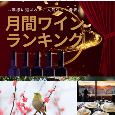
「クロ・ナチュラル」
2008年からは、ヴィーニャ・サン・ペドロ・タラパカ社（VSPTワイングループ）というグループ
の一員となり、総栽培面積4,254ha、年間1600万ケース以上のワインを生産し、世界80以上の市場
で販売しており、チリ第2位のワイン輸出コングロマリット、世界15位のワイン会社の1つとなって
います。このうち、ヴィーニャ・タラパカは年間98,000ケースのワインを生産し、50カ国に輸出し
ています。所有地は2,600haあり、そのうち611haが植樹されています。山脈とマイポ川に囲まれ
たこの地は、自然に保護されたユニークな場所です。クロとは、フランスの葡萄栽培用語で、葡萄
畑を保護するために作られた壁で囲まれたテロワールのことを指しますが、ヴィーニャ・タラパカ
では、葡萄畑が自然の壁に囲まれていることから、「クロ・ナチュラル」と呼んでいます。
月間人気売れ筋ワインランキング