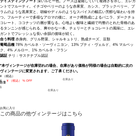
テイスティングノート
深いルビー色。ノーズは凝縮していて複雑さを示し、エレガ
ントでフルーティ。イチゴやベリーのような赤果実、カシス、ブラックベリー、プ
ラムのような黒果実と、胡椒やディルのようなスパイスの幅広い芳醇な味わいを持
つ。フルーティーで多様なアロマの後に、オーク樽熟成によるバニラ、ダークチョ
コレート、ココナッツの層が重なる。心地よい酸味と繊細で均整のとれた骨格のあ
るタンニンが感じられる、爽やかな一本。チェリーとチョコレートの風味に、エレ
ガントでフレッシュな長い余韻の後味が続く。
合う料理
赤身肉、グリル野菜、シャルキュトリ、熟成チーズ、豆類
葡萄品種
78% カベルネ・ソーヴィニヨン、13% プティ・ヴェルド、4% マルベッ
ク、4% メルロー、1% カベルネ・フラン
認証
チリ：サステナブル認証
*本ヴィンテージが在庫切れの場合、在庫があり価格が同様の場合は自動的に次の
ヴィンテージに変更されます、ご了承ください。
¥
（税込）
在庫あり
¥
→
¥
（税込）
% OFF
数量
1
在庫あり
お気に入り
この商品の他ヴィンテージはこちら