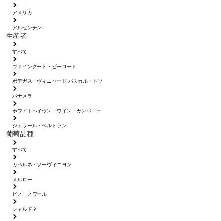
アメリカ
アルゼンチン
生産者
すべて
ヴァイングート・ピーロート
ボデガス・ヴィニャード パスカル・トソ
パナメラ
ホワイトへイヴン・ワイン・カンパニー
ジェラール・ベルトラン
葡萄品種
すべて
カベルネ・ソーヴィニヨン
メルロー
ピノ・ノワール
シャルドネ