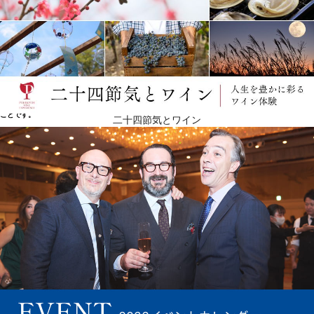
テロワールの要素を抽出する革新的な空気
ワインメーカーのセバスチャン・ルイスは、チリ大学で農学を専攻し、成績優秀者に与えられる奨
学金を獲得。またチリ・カトリカ大学で醸造学と葡萄栽培学を専門に学び、醸造学においてクラス
でトップの成績を収めました。2014年からセバスチャンはヴィーニャ・タラパカの醸造チームを率
いることになり、ワイナリーの定評ある優れたワイン造りを維持すると同時に、ワインがテロワー
ルの個性を表現するための革新的な手法を用いています。 彼の目的は、マイポ・ヴァレーを代表す
る個性的なチリワインを造ることであり、葡萄畑「フンド・エル・ロサリオ」のテロワールの特徴
を提供し、ヴィーニャ・タラパカ、特にグラン・レセルバ・タラパカの独自のスタイルを強化する
ことです。
二十四節気とワイン