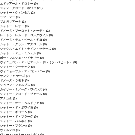
エドゥアール・ドロネー
(0)
ジャン・クロード・ボワセ
(20)
シャトー・クィンタス
(2)
ラフ・デー
(0)
ブルガリアーナ
(1)
シャトー・レオー
(0)
ドメーヌ・ブーロット・オーディ
(1)
レ・トゥーレル・ド・ロングヴィル
(0)
ドメーヌ・デュ・ペール・ギヨ
(0)
シャトー・グラン・マズロール
(0)
シックス・エイト・ナイン・セラーズ
(0)
シャトー・デュ・ミシェル
(0)
ボー・マルシェ・ワイナリー
(0)
ヴィニュロン・デ・ピエール・ドレ（ラ・ペピート）
(0)
シャトー・クーラック
(0)
ヴィニョーブル・エ・コンパニ―
(0)
サングリア ヤーゴ
(0)
ドメーヌ・ラモネ
(0)
ジョセフ・フェルプス
(0)
カイリー・ミノーグ・ワインズ
(4)
シャトー・クロ・ド・ブアール
(0)
アナコタ
(2)
シャトー・オー・ペルドリア
(0)
シャトー・ド・ボワイヨ
(0)
シャトー・ギヨーム
(0)
シャトー・ド・ブラーグ
(0)
シャトー・パルネイ
(0)
シャトー・プランセ
(0)
ヴェルデロ
(0)
ヴュー・シャトー・セルタン
(0)