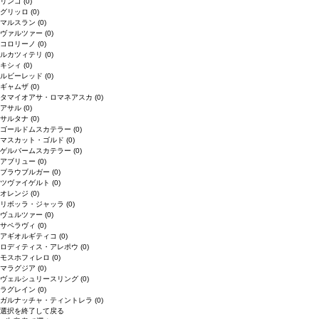
リンゴ
(0)
グリッロ
(0)
マルスラン
(0)
ヴァルツァー
(0)
コロリーノ
(0)
ルカツィテリ
(0)
キシィ
(0)
ルビーレッド
(0)
ギャムザ
(0)
タマイオアサ・ロマネアスカ
(0)
アサル
(0)
サルタナ
(0)
ゴールドムスカテラー
(0)
マスカット・ゴルド
(0)
ゲルバームスカテラー
(0)
アブリュー
(0)
ブラウブルガー
(0)
ツヴァイゲルト
(0)
オレンジ
(0)
リボッラ・ジャッラ
(0)
ヴュルツァー
(0)
サペラヴィ
(0)
アギオルギティコ
(0)
ロディティス・アレポウ
(0)
モスホフィレロ
(0)
マラグジア
(0)
ヴェルシュリースリング
(0)
ラグレイン
(0)
ガルナッチャ・ティントレラ
(0)
選択を終了して戻る