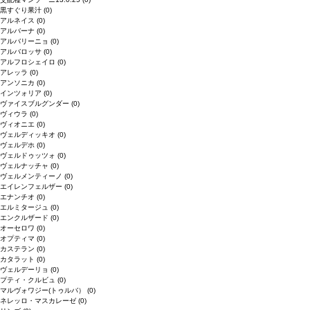
黒すぐり果汁
(0)
アルネイス
(0)
アルバーナ
(0)
アルバリーニョ
(0)
アルバロッサ
(0)
アルフロシェイロ
(0)
アレッラ
(0)
アンソニカ
(0)
インツォリア
(0)
ヴァイスブルグンダー
(0)
ヴィウラ
(0)
ヴィオニエ
(0)
ヴェルディッキオ
(0)
ヴェルデホ
(0)
ヴェルドゥッツォ
(0)
ヴェルナッチャ
(0)
ヴェルメンティーノ
(0)
エイレンフェルザー
(0)
エナンチオ
(0)
エルミタージュ
(0)
エンクルザード
(0)
オーセロワ
(0)
オプティマ
(0)
カステラン
(0)
カタラット
(0)
ヴェルデーリョ
(0)
プティ・クルビュ
(0)
マルヴォワジー(トゥルバ）
(0)
ネレッロ・マスカレーゼ
(0)