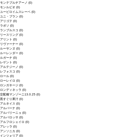
モンテプルチアーノ
(0)
モンルビオ
(0)
ユービロイムスレーベ
(0)
ユニ・ブラン
(0)
アリゴテ
(0)
ラボソ
(0)
ランブルスコ
(0)
リースリング
(0)
アリント
(0)
リヴァーナー
(0)
ルーサンヌ
(0)
ルーレンダー
(0)
ルガーナ
(0)
レゲント
(0)
アルテジーノ
(0)
レフォスコ
(0)
ロール
(0)
ローレイロ
(0)
ロンガネージ
(0)
ロンディネッラ
(0)
交配種マンゾーニ13.0.25
(0)
黒すぐり果汁
(0)
アルネイス
(0)
アルバーナ
(0)
アルバリーニョ
(0)
アルバロッサ
(0)
アルフロシェイロ
(0)
アレッラ
(0)
アンソニカ
(0)
インツォリア
(0)