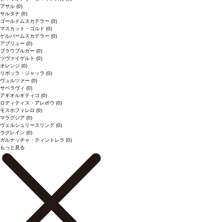
アサル
(0)
サルタナ
(0)
ゴールドムスカテラー
(0)
マスカット・ゴルド
(0)
ゲルバームスカテラー
(0)
アブリュー
(0)
ブラウブルガー
(0)
ツヴァイゲルト
(0)
オレンジ
(0)
リボッラ・ジャッラ
(0)
ヴュルツァー
(0)
サペラヴィ
(0)
アギオルギティコ
(0)
ロディティス・アレポウ
(0)
モスホフィレロ
(0)
マラグジア
(0)
ヴェルシュリースリング
(0)
ラグレイン
(0)
ガルナッチャ・ティントレラ
(0)
もっと見る