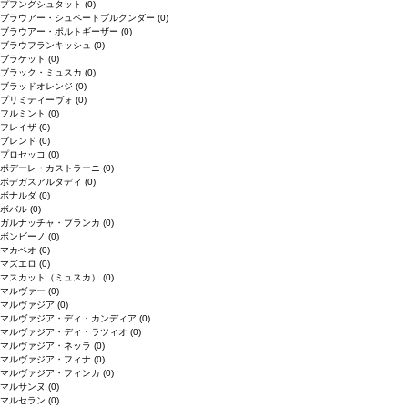
プフングシュタット
(0)
ブラウアー・シュペートブルグンダー
(0)
ブラウアー・ポルトギーザー
(0)
ブラウフランキッシュ
(0)
ブラケット
(0)
ブラック・ミュスカ
(0)
ブラッドオレンジ
(0)
プリミティーヴォ
(0)
フルミント
(0)
フレイザ
(0)
ブレンド
(0)
プロセッコ
(0)
ポデーレ・カストラーニ
(0)
ボデガスアルタディ
(0)
ボナルダ
(0)
ボバル
(0)
ガルナッチャ・ブランカ
(0)
ボンビーノ
(0)
マカベオ
(0)
マズエロ
(0)
マスカット（ミュスカ）
(0)
マルヴァー
(0)
マルヴァジア
(0)
マルヴァジア・ディ・カンディア
(0)
マルヴァジア・ディ・ラツィオ
(0)
マルヴァジア・ネッラ
(0)
マルヴァジア・フィナ
(0)
マルヴァジア・フィンカ
(0)
マルサンヌ
(0)
マルセラン
(0)