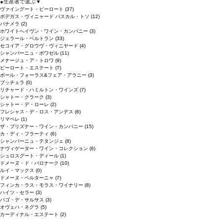
●
生産者で選ぶ
▼
ヴァイングート・ピーロート
(37)
ボデガス・ヴィニャード パスカル・トソ
(12)
パナメラ
(2)
ホワイトへイヴン・ワイン・カンパニー
(3)
ジェラール・ベルトラン
(33)
セコイア・グロウヴ・ヴィニヤード
(4)
シャンパーニュ・ボワゼル
(11)
メナージュ・ア・トロワ
(9)
ピーロート・エステート
(7)
ボール・フォーラス&フェア・アラニー
(3)
ブッチェラ
(0)
リチャード・ハミルトン・ワインズ
(7)
シャトー・クラーク
(3)
シャトー・デ・ローレ
(2)
フレシャス・デ・ロス・アンデス
(6)
リマペレ
(1)
ザ・プリズナー・ワイン・カンパニー
(15)
カ・ディ・フラーティ
(6)
シャンパーニュ・テタンジェ
(8)
ナヴィゲーター・ワイン・コレクション
(6)
シュロスグート・ディール
(1)
ドメーヌ・ド・バロナーク
(10)
ルイ・マックス
(0)
ドメーヌ・ベルターニャ
(7)
フィンカ・ラス・モラス・ワイナリー
(8)
ハイツ・セラー
(3)
パゴ・デ・サルサス
(3)
オヴェハ・ネグラ
(5)
カーディナル・エステート
(2)