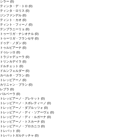
シラー
(0)
ティンタ・デ・トロ
(0)
ティンタ・ロリス
(0)
ジンファンデル
(0)
ティント・カオ
(0)
ティント・フィーノ
(0)
テンプラニーリョ
(0)
トゥーリガ・ナシオナル
(0)
トゥーリガ・フランセサ
(0)
ドゥデ・ノダン
(0)
トゥルビアーナ
(0)
ドゥレッロ
(0)
トラジャデューラ
(0)
トリンカデイラ
(0)
ドルチェット
(0)
ドルンフェルダー
(0)
カベルネ・ブラン
(0)
トレッビアーノ
(0)
カリニャン・ブラン
(0)
レブラ
(0)
バルベーラ
(0)
トレッビアーノ・グレケット
(0)
トレッビアーノ・スポレティーノ
(0)
トレッビアーノ・ダブルッツォ
(0)
トレッビアーノ・ディ・ソアーヴェ
(0)
トレッビアーノ・ディ・ルガーナ
(0)
トレッビアーノ・トスカーナ
(0)
トレッビアーノ・プロカニコ
(0)
トレパット
(0)
トレパットガルナッチャ
(0)