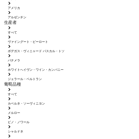
アメリカ
アルゼンチン
生産者
すべて
ヴァイングート・ピーロート
ボデガス・ヴィニャード パスカル・トソ
パナメラ
ホワイトへイヴン・ワイン・カンパニー
ジェラール・ベルトラン
葡萄品種
すべて
カベルネ・ソーヴィニヨン
メルロー
ピノ・ノワール
シャルドネ