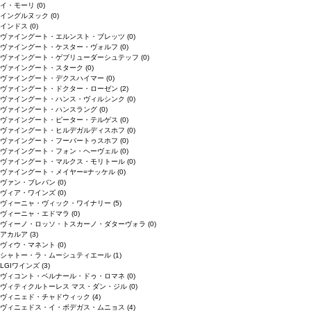
イ・モーリ
(0)
イングルヌック
(0)
インドス
(0)
ヴァイングート・エルンスト・ブレッツ
(0)
ヴァイングート・ケスター・ヴォルフ
(0)
ヴァイングート・ゲブリューダーシュテッフ
(0)
ヴァイングート・スターク
(0)
ヴァイングート・デクスハイマー
(0)
ヴァイングート・ドクター・ローゼン
(2)
ヴァイングート・ハンス・ヴィルシンク
(0)
ヴァイングート・ハンスラング
(0)
ヴァイングート・ピーター・テルゲス
(0)
ヴァイングート・ヒルデガルディスホフ
(0)
ヴァイングート・フーバートゥスホフ
(0)
ヴァイングート・フォン・ヘーヴェル
(0)
ヴァイングート・マルクス・モリトール
(0)
ヴァイングート・メイヤー=ナッケル
(0)
ヴァン・ブレバン
(0)
ヴィア・ワインズ
(0)
ヴィーニャ・ヴィック・ワイナリー
(5)
ヴィーニャ・エドマラ
(0)
ヴィーノ・ロッソ・トスカーノ・ダターヴォラ
(0)
アカルア
(3)
ヴィウ・マネント
(0)
シャトー・ラ・ムーシュティエール
(1)
LGIワインズ
(3)
ヴィコント・ベルナール・ドゥ・ロマネ
(0)
ヴィティクルトーレス マス・ダン・ジル
(0)
ヴィニェド・チャドウィック
(4)
ヴィニェドス・イ・ボデガス・ムニョス
(4)