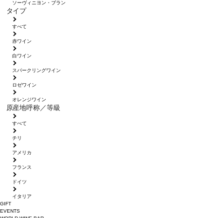
ソーヴィニヨン・ブラン
タイプ
すべて
赤ワイン
白ワイン
スパークリングワイン
ロゼワイン
オレンジワイン
原産地呼称／等級
すべて
チリ
アメリカ
フランス
ドイツ
イタリア
GIFT
EVENTS