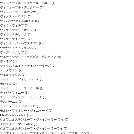
ヴィニョーブル・ジェラール・ペルス
(1)
ヴィニョーブル・デュクロー
(0)
ヴィノス・デ・アルガンサ
(0)
ヴィノス・ヘロミン
(0)
ヴィパーヴァ 1894d.o.o.
(4)
ヴィラ・ウォルフ
(0)
ヴィラ・デッリ・オリミ
(1)
ヴィラ・テルリーナ
(0)
ヴィラ・ライアーノ
(0)
ヴィンテージ・ハウス 1881
(2)
ヴーヴ・ドゥ・フランス
(0)
ヴェガ・シシリア
(0)
ヴェガ・シシリア / ボデガス・ピンティア
(0)
ヴェネア
(0)
シックス・エイト・ナイン・セラーズ
(0)
テュヌヴァン
(2)
ヴェルタックス
(0)
シャトー・ラフォリ・ペラゲ
(0)
モレッロ
(0)
シャトー・ド・ラストゥール
(1)
デイヴ・フィニー
(1)
スリー・フィンガー・ジャック
(0)
デスパーニュ
(2)
ドメーヌ・ジョゼフ・メロ
(0)
モルレ・ファミリー・ヴィニャード
(0)
Ch.W.ベルンハルト
(0)
クルフュルステンホーフ・ヴァインケラー ライ
(0)
クロスター・マッヘルン
(0)
クルフュルステンホーフ・ヴァインケラーライ
(0)
シュナイダリッシェ・ヴァインギューター・フェアヴァルトゥング
(0)