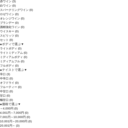
赤ワイン
(3)
白ワイン
(0)
スパークリングワイン
(0)
ロゼワイン
(0)
オレンジワイン
(0)
ブランデー
(0)
酒精強化ワイン
(0)
ウイスキー
(0)
スピリッツ
(0)
セット
(0)
●
ボディで選ぶ
▼
ライトボディ
(0)
ライトミディアム
(0)
ミディアムボディ
(0)
ミディアムフル
(0)
フルボディ
(0)
●
テイストで選ぶ
▼
辛口
(3)
中辛口
(0)
オフドライ
(0)
フルーティー
(0)
中甘口
(0)
甘口
(0)
極甘口
(0)
●
価格で選ぶ
▼
～4,000円
(0)
4,001円～7,000円
(0)
7,001円～10,000円
(0)
10,001円～20,000円
(0)
20,001円～
(3)