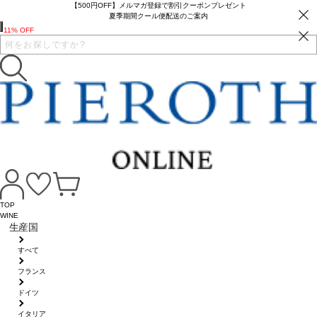
【500円OFF】メルマガ登録で割引クーポンプレゼント
夏季期間クール便配送のご案内
11% OFF
TOP
WINE
生産国
すべて
フランス
ドイツ
イタリア