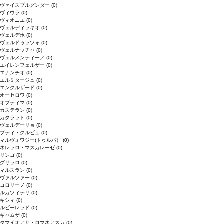
ヴァイスブルグンダー
(0)
ヴィウラ
(0)
ヴィオニエ
(0)
ヴェルディッキオ
(0)
ヴェルデホ
(0)
ヴェルドゥッツォ
(0)
ヴェルナッチャ
(0)
ヴェルメンティーノ
(0)
エイレンフェルザー
(0)
エナンチオ
(0)
エルミタージュ
(0)
エンクルザード
(0)
オーセロワ
(0)
オプティマ
(0)
カステラン
(0)
カタラット
(0)
ヴェルデーリョ
(0)
プティ・クルビュ
(0)
マルヴォワジー(トゥルバ）
(0)
ネレッロ・マスカレーゼ
(0)
リンゴ
(0)
グリッロ
(0)
マルスラン
(0)
ヴァルツァー
(0)
コロリーノ
(0)
ルカツィテリ
(0)
キシィ
(0)
ルビーレッド
(0)
ギャムザ
(0)
タマイオアサ・ロマネアスカ
(0)