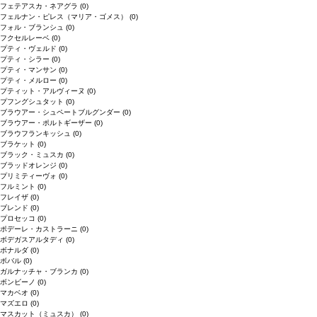
フェテアスカ・ネアグラ
(0)
フェルナン・ピレス（マリア・ゴメス）
(0)
フォル・ブランシュ
(0)
フクセルレーベ
(0)
プティ・ヴェルド
(0)
プティ・シラー
(0)
プティ・マンサン
(0)
プティ・メルロー
(0)
プティット・アルヴィーヌ
(0)
プフングシュタット
(0)
ブラウアー・シュペートブルグンダー
(0)
ブラウアー・ポルトギーザー
(0)
ブラウフランキッシュ
(0)
ブラケット
(0)
ブラック・ミュスカ
(0)
ブラッドオレンジ
(0)
プリミティーヴォ
(0)
フルミント
(0)
フレイザ
(0)
ブレンド
(0)
プロセッコ
(0)
ポデーレ・カストラーニ
(0)
ボデガスアルタディ
(0)
ボナルダ
(0)
ボバル
(0)
ガルナッチャ・ブランカ
(0)
ボンビーノ
(0)
マカベオ
(0)
マズエロ
(0)
マスカット（ミュスカ）
(0)