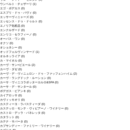
ウンベルト・チェザーリ
(1)
エゴ・ボデカス
(0)
エスプリ・ドゥ・パヴィ
(0)
エッサーヴィニャーズ
(0)
エッセンス・ドゥ・ドゥルト
(0)
エノリア化粧品
(0)
エンクルザード
(0)
エンリコ・セラフィーノ
(0)
オーパス・ワン
(0)
オクソ
(0)
オショネシー
(0)
オッドフェルヴィンヤード
(1)
オルネッライア
(0)
カ・マイオル
(0)
カーヴ・サン=ピエール
(2)
カーヴ・ダゼ
(0)
カーヴ・デ・ヴィニュロン・ドゥ・ファッフェンハイム
(2)
カーヴ・ラングドック・ルーション
(0)
カーサ・ヴィニコラボッターカルロ&SPA
(0)
カーサ・デ・サンタール
(0)
ボデガス・ビアンキ
(0)
カイアロッサ
(0)
カヴィッキオリ
(0)
カスティーヨ・ラバスティーダ
(0)
カステッロ・モンテ・ヴィビアーノ・ワイナリー
(0)
カストロ・デッラ・パネレッタ
(0)
カタラット
(0)
カテナ・サパータ
(0)
カプサンディー・ファミリー・ワイナリー
(0)