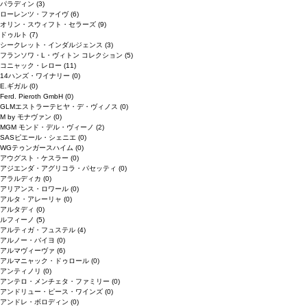
パラディン
(3)
ローレンツ・ファイヴ
(6)
オリン・スウィフト・セラーズ
(9)
ドゥルト
(7)
シークレット・インダルジェンス
(3)
フランソワ・L・ヴィトン コレクション
(5)
コニャック・レロー
(11)
14ハンズ・ワイナリー
(0)
E.ギガル
(0)
Ferd. Pieroth GmbH
(0)
GLMエストラーテヒヤ・デ・ヴィノス
(0)
M by モナヴァン
(0)
MGM モンド・デル・ヴィーノ
(2)
SASピエール・シェニエ
(0)
WGテゥンガースハイム
(0)
アウグスト・ケスラー
(0)
アジエンダ・アグリコラ・パセッティ
(0)
アラルディカ
(0)
アリアンス・ロワール
(0)
アルタ・アレーリャ
(0)
アルタディ
(0)
ルフィーノ
(5)
アルティガ・フュステル
(4)
アルノー・バイヨ
(0)
アルマヴィーヴァ
(6)
アルマニャック・ドゥロール
(0)
アンティノリ
(0)
アンテロ・メンチェタ・ファミリー
(0)
アンドリュー・ピース・ワインズ
(0)
アンドレ・ボロディン
(0)