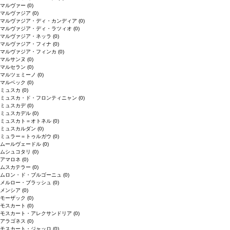
マルヴァー
(0)
マルヴァジア
(0)
マルヴァジア・ディ・カンディア
(0)
マルヴァジア・ディ・ラツィオ
(0)
マルヴァジア・ネッラ
(0)
マルヴァジア・フィナ
(0)
マルヴァジア・フィンカ
(0)
マルサンヌ
(0)
マルセラン
(0)
マルツェミーノ
(0)
マルベック
(0)
ミュスカ
(0)
ミュスカ・ド・フロンティニャン
(0)
ミュスカデ
(0)
ミュスカデル
(0)
ミュスカト＝オトネル
(0)
ミュスカルダン
(0)
ミュラー＝トゥルガウ
(0)
ムールヴェードル
(0)
ムシュコタリ
(0)
アマロネ
(0)
ムスカテラー
(0)
ムロン・ド・ブルゴーニュ
(0)
メルロー・ブラッシュ
(0)
メンシア
(0)
モーザック
(0)
モスカート
(0)
モスカート・アレクサンドリア
(0)
アラゴネス
(0)
モスカート・ジャッロ
(0)