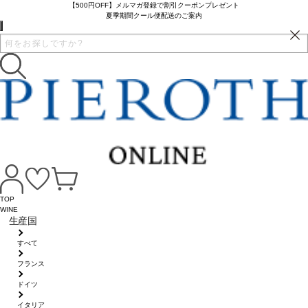
【500円OFF】メルマガ登録で割引クーポンプレゼント
夏季期間クール便配送のご案内
TOP
WINE
生産国
すべて
フランス
ドイツ
イタリア