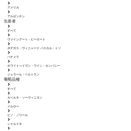
アメリカ
アルゼンチン
生産者
すべて
ヴァイングート・ピーロート
ボデガス・ヴィニャード パスカル・トソ
パナメラ
ホワイトへイヴン・ワイン・カンパニー
ジェラール・ベルトラン
葡萄品種
すべて
カベルネ・ソーヴィニヨン
メルロー
ピノ・ノワール
シャルドネ