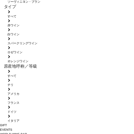
ソーヴィニヨン・ブラン
タイプ
すべて
赤ワイン
白ワイン
スパークリングワイン
ロゼワイン
オレンジワイン
原産地呼称／等級
すべて
チリ
アメリカ
フランス
ドイツ
イタリア
GIFT
EVENTS