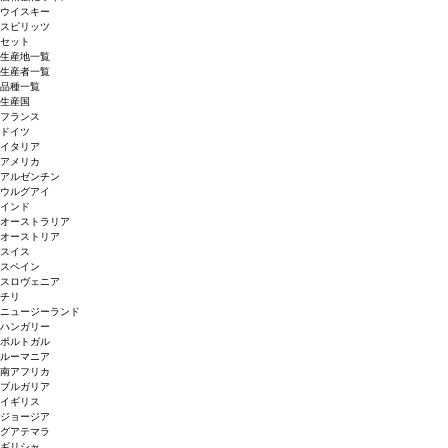
ウイスキー
スピリッツ
セット
生産地一覧
生産者一覧
品種一覧
生産国
フランス
ドイツ
イタリア
アメリカ
アルゼンチン
ウルグアイ
インド
オーストラリア
オーストリア
スイス
スペイン
スロヴェニア
チリ
ニュージーランド
ハンガリー
ポルトガル
ルーマニア
南アフリカ
ブルガリア
イギリス
ジョージア
グアテマラ
ギリシャ