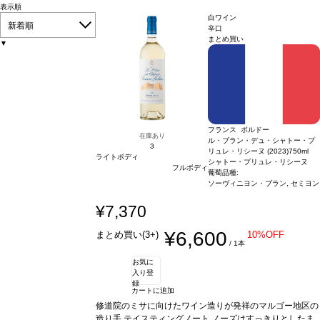
表示順
白ワイン
新着順
辛口
まとめ買い
▼
フランス ボルドー
在庫あり
ル・ブラン・デュ・シャトー・プ
3
リュレ・リシーヌ (2023)
750ml
ライトボディ
シャトー・プリュレ・リシーヌ
フルボディ
葡萄品種:
ソーヴィニヨン・ブラン, セミヨン
¥7,370
¥6,600
まとめ買い(3+)
10%OFF
/ 1本
お気に
入り登
録
カートに追加
修道院のミサに向けたワイン造りが発祥のマルゴー地区の
造り手
テイスティングノート
ノーズはすっきりとしたま