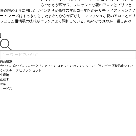
ろやかさが広がり、フレッシュな花のアロマとピリッとし
修道院のミサに向けたワイン造りが発祥のマルゴー地区の造り手
た柑橘系の後味がバランスよく調和している。軽やかで爽
テイスティングノ
ート
ノーズはすっきりとしたまろやかさが広がり、フレッシュな花のアロマとピリ
やか、親しみやすく美味しい一本。
合う料理
ホタテのカ
ッとした柑橘系の後味がバランスよく調和している。軽やかで爽やか、親しみやす
ルパッチョなどと好相性
葡萄品種
ソーヴィニヨン・ブラ
く美味しい一本。
合う料理
ン 70%、セミヨン 30%
ホタテのカルパッチョなどと好相性
葡萄品種
ソーヴィ
ニヨン・ブラン 70%、セミヨン 30%
商品検索
赤ワイン
白ワイン
スパークリングワイン
ロゼワイン
オレンジワイン
ブランデー
酒精強化ワイン
ウイスキー
スピリッツ
セット
生産地
生産者
特集
サービス