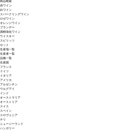
商品検索
赤ワイン
白ワイン
スパークリングワイン
ロゼワイン
オレンジワイン
ブランデー
酒精強化ワイン
ウイスキー
スピリッツ
セット
生産地一覧
生産者一覧
品種一覧
生産国
フランス
ドイツ
イタリア
アメリカ
アルゼンチン
ウルグアイ
インド
オーストラリア
オーストリア
スイス
スペイン
スロヴェニア
チリ
ニュージーランド
ハンガリー