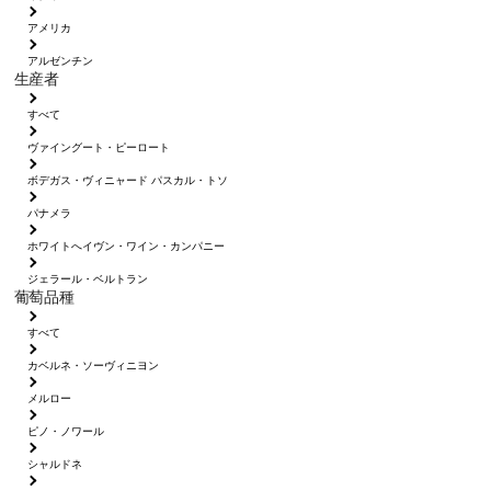
アメリカ
アルゼンチン
生産者
すべて
ヴァイングート・ピーロート
ボデガス・ヴィニャード パスカル・トソ
パナメラ
ホワイトへイヴン・ワイン・カンパニー
ジェラール・ベルトラン
葡萄品種
すべて
カベルネ・ソーヴィニヨン
メルロー
ピノ・ノワール
シャルドネ