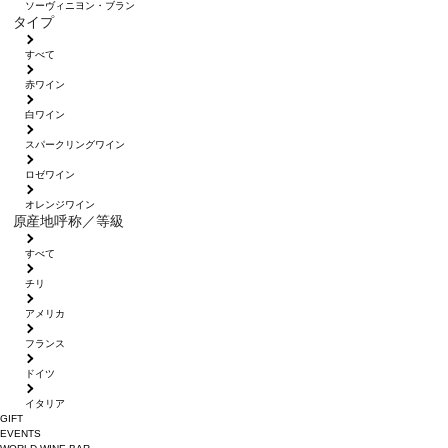
ソーヴィニヨン・ブラン
タイプ
すべて
赤ワイン
白ワイン
スパークリングワイン
ロゼワイン
オレンジワイン
原産地呼称／等級
すべて
チリ
アメリカ
フランス
ドイツ
イタリア
GIFT
EVENTS