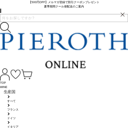
【500円OFF】メルマガ登録で割引クーポンプレゼント
夏季期間クール便配送のご案内
TOP
WINE
生産国
すべて
フランス
ドイツ
イタリア