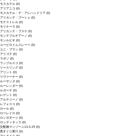
モスカテル
(0)
アリアニコ
(0)
モスカテル・デ・アレハンドリア
(0)
アリカンテ・ブーシェ
(0)
モナストレル
(0)
モリナーラ
(0)
アリカンテ・ブスケ
(0)
モンテプルチアーノ
(0)
モンルビオ
(0)
ユービロイムスレーベ
(0)
ユニ・ブラン
(0)
アリゴテ
(0)
ラボソ
(0)
ランブルスコ
(0)
リースリング
(0)
アリント
(0)
リヴァーナー
(0)
ルーサンヌ
(0)
ルーレンダー
(0)
ルガーナ
(0)
レゲント
(0)
アルテジーノ
(0)
レフォスコ
(0)
ロール
(0)
ローレイロ
(0)
ロンガネージ
(0)
ロンディネッラ
(0)
交配種マンゾーニ13.0.25
(0)
黒すぐり果汁
(0)
アルネイス
(0)