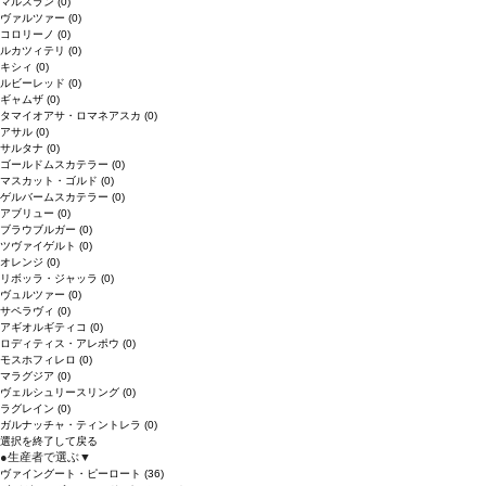
マルスラン
(0)
ヴァルツァー
(0)
コロリーノ
(0)
ルカツィテリ
(0)
キシィ
(0)
ルビーレッド
(0)
ギャムザ
(0)
タマイオアサ・ロマネアスカ
(0)
アサル
(0)
サルタナ
(0)
ゴールドムスカテラー
(0)
マスカット・ゴルド
(0)
ゲルバームスカテラー
(0)
アブリュー
(0)
ブラウブルガー
(0)
ツヴァイゲルト
(0)
オレンジ
(0)
リボッラ・ジャッラ
(0)
ヴュルツァー
(0)
サペラヴィ
(0)
アギオルギティコ
(0)
ロディティス・アレポウ
(0)
モスホフィレロ
(0)
マラグジア
(0)
ヴェルシュリースリング
(0)
ラグレイン
(0)
ガルナッチャ・ティントレラ
(0)
選択を終了して戻る
●
生産者で選ぶ
▼
ヴァイングート・ピーロート
(36)