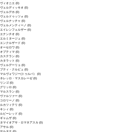
ヴィオニエ
(0)
ヴェルディッキオ
(0)
ヴェルデホ
(0)
ヴェルドゥッツォ
(0)
ヴェルナッチャ
(0)
ヴェルメンティーノ
(0)
エイレンフェルザー
(0)
エナンチオ
(0)
エルミタージュ
(0)
エンクルザード
(0)
オーセロワ
(0)
オプティマ
(0)
カステラン
(0)
カタラット
(0)
ヴェルデーリョ
(0)
プティ・クルビュ
(0)
マルヴォワジー(トゥルバ）
(0)
ネレッロ・マスカレーゼ
(0)
リンゴ
(0)
グリッロ
(0)
マルスラン
(0)
ヴァルツァー
(0)
コロリーノ
(0)
ルカツィテリ
(0)
キシィ
(0)
ルビーレッド
(0)
ギャムザ
(0)
タマイオアサ・ロマネアスカ
(0)
アサル
(0)
サルタナ
(0)