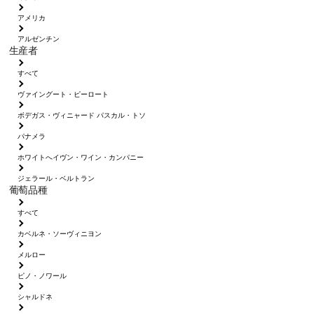
アメリカ
アルゼンチン
生産者
すべて
ヴァイングート・ピーロート
ボデガス・ヴィニャード パスカル・トソ
パナメラ
ホワイトへイヴン・ワイン・カンパニー
ジェラール・ベルトラン
葡萄品種
すべて
カベルネ・ソーヴィニヨン
メルロー
ピノ・ノワール
シャルドネ