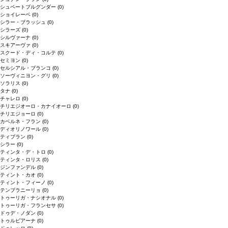
シュペートブルグンダー
(0)
ショイレーベ
(0)
シラー・ブラッシュ
(0)
シラーズ
(0)
シルヴァーナ
(0)
スキアーヴァ
(0)
スクード・ディ・コルテ
(0)
セミヨン
(0)
セルシアル・ブランコ
(0)
ソーヴィニヨン・グリ
(0)
ソラリス
(0)
タナ
(0)
チャレロ
(0)
チリエジオーロ・カナイオーロ
(0)
チリエジョーロ
(0)
カベルネ・フラン
(0)
ディオリノワール
(0)
ティブラン
(0)
シラー
(0)
ティンタ・デ・トロ
(0)
ティンタ・ロリス
(0)
ジンファンデル
(0)
ティント・カオ
(0)
ティント・フィーノ
(0)
テンプラニーリョ
(0)
トゥーリガ・ナシオナル
(0)
トゥーリガ・フランセサ
(0)
ドゥデ・ノダン
(0)
トゥルビアーナ
(0)