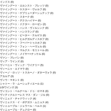
インドス
(0)
ヴァイングート・エルンスト・ブレッツ
(0)
ヴァイングート・ケスター・ヴォルフ
(0)
ヴァイングート・ゲブリューダーシュテッフ
(0)
ヴァイングート・スターク
(0)
ヴァイングート・デクスハイマー
(0)
ヴァイングート・ドクター・ローゼン
(2)
ヴァイングート・ハンス・ヴィルシンク
(0)
ヴァイングート・ハンスラング
(0)
ヴァイングート・ピーター・テルゲス
(0)
ヴァイングート・ヒルデガルディスホフ
(0)
ヴァイングート・フーバートゥスホフ
(0)
ヴァイングート・フォン・ヘーヴェル
(0)
ヴァイングート・マルクス・モリトール
(0)
ヴァイングート・メイヤー=ナッケル
(0)
ヴァン・ブレバン
(0)
ヴィア・ワインズ
(0)
ヴィーニャ・ヴィック・ワイナリー
(5)
ヴィーニャ・エドマラ
(0)
ヴィーノ・ロッソ・トスカーノ・ダターヴォラ
(0)
アカルア
(3)
ヴィウ・マネント
(0)
シャトー・ラ・ムーシュティエール
(1)
LGIワインズ
(3)
ヴィコント・ベルナール・ドゥ・ロマネ
(0)
ヴィティクルトーレス マス・ダン・ジル
(0)
ヴィニェド・チャドウィック
(4)
ヴィニェドス・イ・ボデガス・ムニョス
(4)
ヴィニョーブル・ジェラール・ペルス
(1)
ヴィニョーブル・デュクロー
(0)