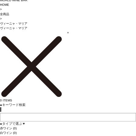
WORLD WINE BAR
HOME
>
全商品
>
ヴィーニャ・マリア
ヴィーニャ・マリア
×
0
ITEMS
●
キーワード検索
●
タイプで選ぶ
▼
赤ワイン
(0)
白ワイン
(0)