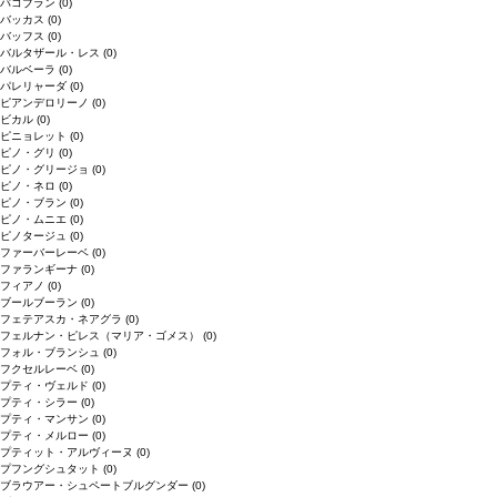
バコブラン
(0)
バッカス
(0)
バッフス
(0)
バルタザール・レス
(0)
バルベーラ
(0)
パレリャーダ
(0)
ピアンデロリーノ
(0)
ビカル
(0)
ピニョレット
(0)
ピノ・グリ
(0)
ピノ・グリージョ
(0)
ピノ・ネロ
(0)
ピノ・ブラン
(0)
ピノ・ムニエ
(0)
ピノタージュ
(0)
ファーバーレーベ
(0)
ファランギーナ
(0)
フィアノ
(0)
ブールブーラン
(0)
フェテアスカ・ネアグラ
(0)
フェルナン・ピレス（マリア・ゴメス）
(0)
フォル・ブランシュ
(0)
フクセルレーベ
(0)
プティ・ヴェルド
(0)
プティ・シラー
(0)
プティ・マンサン
(0)
プティ・メルロー
(0)
プティット・アルヴィーヌ
(0)
プフングシュタット
(0)
ブラウアー・シュペートブルグンダー
(0)