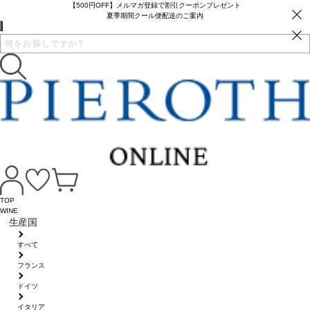
【500円OFF】メルマガ登録で割引クーポンプレゼント
夏季期間クール便配送のご案内
TOP
WINE
生産国
すべて
フランス
ドイツ
イタリア