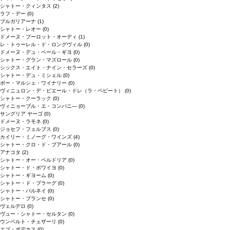
シャトー・クィンタス
(2)
ラフ・デー
(0)
ブルガリアーナ
(1)
シャトー・レオー
(0)
ドメーヌ・ブーロット・オーディ
(1)
レ・トゥーレル・ド・ロングヴィル
(0)
ドメーヌ・デュ・ペール・ギヨ
(0)
シャトー・グラン・マズロール
(0)
シックス・エイト・ナイン・セラーズ
(0)
シャトー・デュ・ミシェル
(0)
ボー・マルシェ・ワイナリー
(0)
ヴィニュロン・デ・ピエール・ドレ（ラ・ペピート）
(0)
シャトー・クーラック
(0)
ヴィニョーブル・エ・コンパニ―
(0)
サングリア ヤーゴ
(0)
ドメーヌ・ラモネ
(0)
ジョセフ・フェルプス
(0)
カイリー・ミノーグ・ワインズ
(4)
シャトー・クロ・ド・ブアール
(0)
アナコタ
(2)
シャトー・オー・ペルドリア
(0)
シャトー・ド・ボワイヨ
(0)
シャトー・ギヨーム
(0)
シャトー・ド・ブラーグ
(0)
シャトー・パルネイ
(0)
シャトー・プランセ
(0)
ヴェルデロ
(0)
ヴュー・シャトー・セルタン
(0)
ウンベルト・チェザーリ
(0)
エゴ・ボデカス
(0)