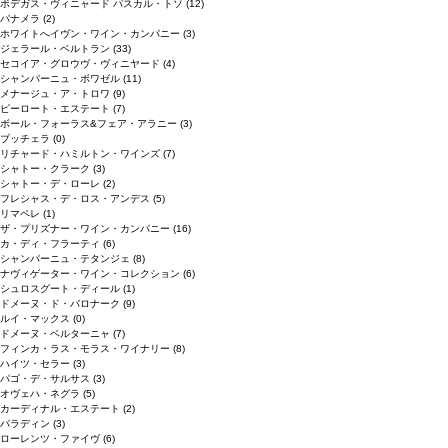
ボデガス・ヴィニャード パスカル・トソ
(12)
パナメラ
(2)
ホワイトへイヴン・ワイン・カンパニー
(3)
ジェラール・ベルトラン
(33)
セコイア・グロウヴ・ヴィニヤード
(4)
シャンパーニュ・ボワゼル
(11)
メナージュ・ア・トロワ
(9)
ピーロート・エステート
(7)
ボール・フォーラス&フェア・アラニー
(3)
ブッチェラ
(0)
リチャード・ハミルトン・ワインズ
(7)
シャトー・クラーク
(3)
シャトー・デ・ローレ
(2)
フレシャス・デ・ロス・アンデス
(5)
リマペレ
(1)
ザ・プリズナー・ワイン・カンパニー
(16)
カ・ディ・フラーティ
(6)
シャンパーニュ・テタンジェ
(8)
ナヴィゲーター・ワイン・コレクション
(6)
シュロスグート・ディール
(1)
ドメーヌ・ド・バロナーク
(9)
ルイ・マックス
(0)
ドメーヌ・ベルターニャ
(7)
フィンカ・ラス・モラス・ワイナリー
(8)
ハイツ・セラー
(3)
パゴ・デ・サルサス
(3)
オヴェハ・ネグラ
(5)
カーディナル・エステート
(2)
パラディン
(3)
ローレンツ・ファイヴ
(6)