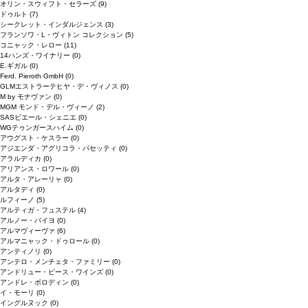
オリン・スウィフト・セラーズ
(9)
ドゥルト
(7)
シークレット・インダルジェンス
(3)
フランソワ・L・ヴィトン コレクション
(5)
コニャック・レロー
(11)
14ハンズ・ワイナリー
(0)
E.ギガル
(0)
Ferd. Pieroth GmbH
(0)
GLMエストラーテヒヤ・デ・ヴィノス
(0)
M by モナヴァン
(0)
MGM モンド・デル・ヴィーノ
(2)
SASピエール・シェニエ
(0)
WGテゥンガースハイム
(0)
アウグスト・ケスラー
(0)
アジエンダ・アグリコラ・パセッティ
(0)
アラルディカ
(0)
アリアンス・ロワール
(0)
アルタ・アレーリャ
(0)
アルタディ
(0)
ルフィーノ
(5)
アルティガ・フュステル
(4)
アルノー・バイヨ
(0)
アルマヴィーヴァ
(6)
アルマニャック・ドゥロール
(0)
アンティノリ
(0)
アンテロ・メンチェタ・ファミリー
(0)
アンドリュー・ピース・ワインズ
(0)
アンドレ・ボロディン
(0)
イ・モーリ
(0)
イングルヌック
(0)