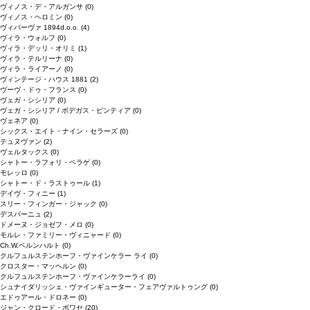
ヴィノス・デ・アルガンサ
(0)
ヴィノス・ヘロミン
(0)
ヴィパーヴァ 1894d.o.o.
(4)
ヴィラ・ウォルフ
(0)
ヴィラ・デッリ・オリミ
(1)
ヴィラ・テルリーナ
(0)
ヴィラ・ライアーノ
(0)
ヴィンテージ・ハウス 1881
(2)
ヴーヴ・ドゥ・フランス
(0)
ヴェガ・シシリア
(0)
ヴェガ・シシリア / ボデガス・ピンティア
(0)
ヴェネア
(0)
シックス・エイト・ナイン・セラーズ
(0)
テュヌヴァン
(2)
ヴェルタックス
(0)
シャトー・ラフォリ・ペラゲ
(0)
モレッロ
(0)
シャトー・ド・ラストゥール
(1)
デイヴ・フィニー
(1)
スリー・フィンガー・ジャック
(0)
デスパーニュ
(2)
ドメーヌ・ジョゼフ・メロ
(0)
モルレ・ファミリー・ヴィニャード
(0)
Ch.W.ベルンハルト
(0)
クルフュルステンホーフ・ヴァインケラー ライ
(0)
クロスター・マッヘルン
(0)
クルフュルステンホーフ・ヴァインケラーライ
(0)
シュナイダリッシェ・ヴァインギューター・フェアヴァルトゥング
(0)
エドゥアール・ドロネー
(0)
ジャン・クロード・ボワセ
(20)