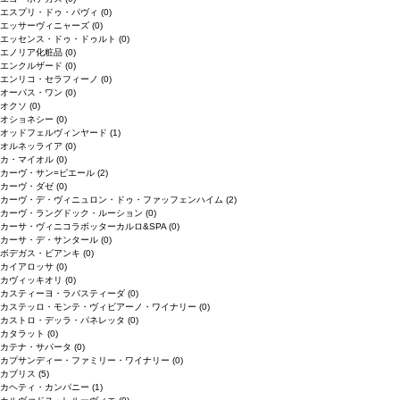
エスプリ・ドゥ・パヴィ
(0)
エッサーヴィニャーズ
(0)
エッセンス・ドゥ・ドゥルト
(0)
エノリア化粧品
(0)
エンクルザード
(0)
エンリコ・セラフィーノ
(0)
オーパス・ワン
(0)
オクソ
(0)
オショネシー
(0)
オッドフェルヴィンヤード
(1)
オルネッライア
(0)
カ・マイオル
(0)
カーヴ・サン=ピエール
(2)
カーヴ・ダゼ
(0)
カーヴ・デ・ヴィニュロン・ドゥ・ファッフェンハイム
(2)
カーヴ・ラングドック・ルーション
(0)
カーサ・ヴィニコラボッターカルロ&SPA
(0)
カーサ・デ・サンタール
(0)
ボデガス・ビアンキ
(0)
カイアロッサ
(0)
カヴィッキオリ
(0)
カスティーヨ・ラバスティーダ
(0)
カステッロ・モンテ・ヴィビアーノ・ワイナリー
(0)
カストロ・デッラ・パネレッタ
(0)
カタラット
(0)
カテナ・サパータ
(0)
カプサンディー・ファミリー・ワイナリー
(0)
カブリス
(5)
カヘティ・カンパニー
(1)