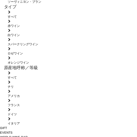
ソーヴィニヨン・ブラン
タイプ
すべて
赤ワイン
白ワイン
スパークリングワイン
ロゼワイン
オレンジワイン
原産地呼称／等級
すべて
チリ
アメリカ
フランス
ドイツ
イタリア
GIFT
EVENTS