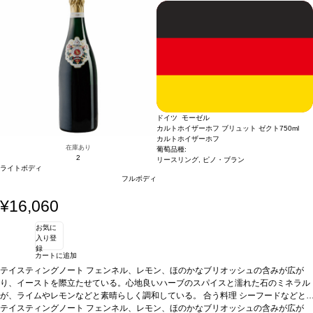
ドイツ モーゼル
カルトホイザーホフ ブリュット ゼクト
750ml
カルトホイザーホフ
在庫あり
葡萄品種:
2
リースリング, ピノ・ブラン
ライトボディ
フルボディ
¥16,060
お気に
入り登
録
カートに追加
テイスティングノート
フェンネル、レモン、ほのかなブリオッシュの含みが広が
り、イーストを際立たせている。心地良いハーブのスパイスと濡れた石のミネラル
が、ライムやレモンなどと素晴らしく調和している。
合う料理
シーフードなどと
好相性。
テイスティングノート
葡萄品種
リースリング 80%、ピノ・ブラン 20%
フェンネル、レモン、ほのかなブリオッシュの含みが広が