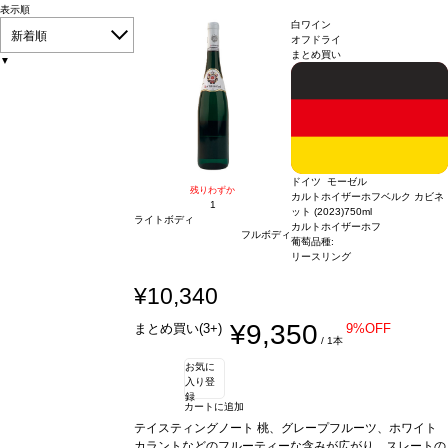
表示順
白ワイン
新着順
オフドライ
まとめ買い
▼
ドイツ モーゼル
残りわずか
カルトホイザーホフベルク カビネ
1
ット (2023)
750ml
ライトボディ
カルトホイザーホフ
フルボディ
葡萄品種:
リースリング
¥10,340
¥9,350
まとめ買い(3+)
9%OFF
/ 1本
お気に
入り登
録
カートに追加
テイスティングノート
桃、グレープフルーツ、ホワイト
カラントなどのフルーティーな含みが広がり、スレートの