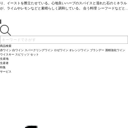
り、イーストを際立たせている。心地良いハーブのスパイスと濡れた石のミネラル
が、ライムやレモンなどと素晴らしく調和している。
合う料理
シーフードなどと
好相性。
葡萄品種
リースリング 80%、ピノ・ブラン 20%
商品検索
赤ワイン
白ワイン
スパークリングワイン
ロゼワイン
オレンジワイン
ブランデー
酒精強化ワイン
ウイスキー
スピリッツ
セット
生産地
生産者
特集
サービス