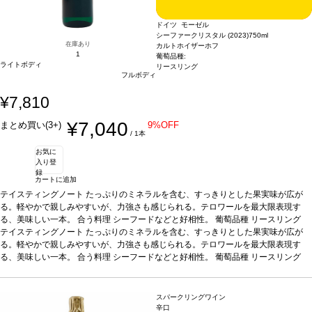
ドイツ モーゼル
シーファークリスタル (2023)
750ml
在庫あり
カルトホイザーホフ
1
葡萄品種:
ライトボディ
リースリング
フルボディ
¥7,810
¥7,040
まとめ買い(3+)
9%OFF
/ 1本
お気に
入り登
録
カートに追加
テイスティングノート
たっぷりのミネラルを含む、すっきりとした果実味が広が
る。軽やかで親しみやすいが、力強さも感じられる。テロワールを最大限表現す
る、美味しい一本。
合う料理
シーフードなどと好相性。
葡萄品種
リースリング
テイスティングノート
たっぷりのミネラルを含む、すっきりとした果実味が広が
る。軽やかで親しみやすいが、力強さも感じられる。テロワールを最大限表現す
る、美味しい一本。
合う料理
シーフードなどと好相性。
葡萄品種
リースリング
スパークリングワイン
辛口