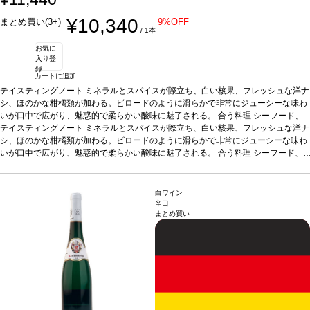
¥10,340
まとめ買い(3+)
9%OFF
/ 1本
お気に
入り登
録
カートに追加
テイスティングノート
ミネラルとスパイスが際立ち、白い核果、フレッシュな洋ナ
シ、ほのかな柑橘類が加わる。ビロードのように滑らかで非常にジューシーな味わ
いが口中で広がり、魅惑的で柔らかい酸味に魅了される。
合う料理
シーフード、
ローストチキンなどと好相性。
テイスティングノート
ミネラルとスパイスが際立ち、白い核果、フレッシュな洋ナ
葡萄品種
リースリング
シ、ほのかな柑橘類が加わる。ビロードのように滑らかで非常にジューシーな味わ
いが口中で広がり、魅惑的で柔らかい酸味に魅了される。
合う料理
シーフード、
ローストチキンなどと好相性。
葡萄品種
リースリング
白ワイン
辛口
まとめ買い