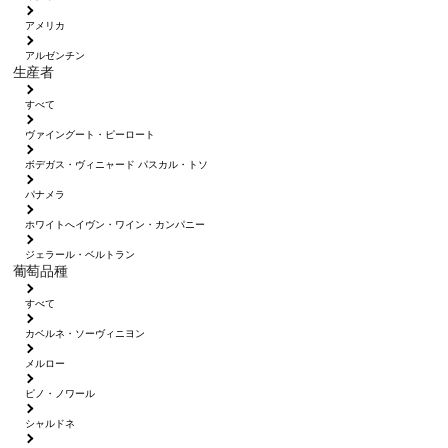
アメリカ
アルゼンチン
生産者
すべて
ヴァイングート・ピーロート
ボデガス・ヴィニャード パスカル・トソ
パナメラ
ホワイトへイヴン・ワイン・カンパニー
ジェラール・ベルトラン
葡萄品種
すべて
カベルネ・ソーヴィニヨン
メルロー
ピノ・ノワール
シャルドネ