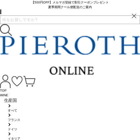
【500円OFF】メルマガ登録で割引クーポンプレゼント
夏季期間クール便配送のご案内
TOP
WINE
生産国
すべて
フランス
ドイツ
イタリア