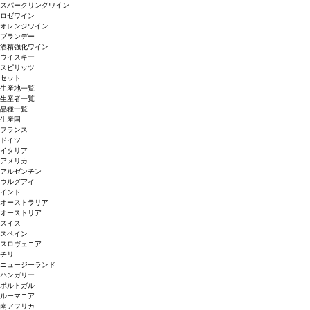
スパークリングワイン
ロゼワイン
オレンジワイン
ブランデー
酒精強化ワイン
ウイスキー
スピリッツ
セット
生産地一覧
生産者一覧
品種一覧
生産国
フランス
ドイツ
イタリア
アメリカ
アルゼンチン
ウルグアイ
インド
オーストラリア
オーストリア
スイス
スペイン
スロヴェニア
チリ
ニュージーランド
ハンガリー
ポルトガル
ルーマニア
南アフリカ