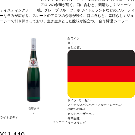
アロマの余韻が続く。口に含むと、素晴らしくジューシー
テイスティングノート
桃、グレープフルーツ、ホワイトカラントなどのフルーティ
で引き締まっており、生き生きとした酸味が際立つ。
合
ーな含みが広がり、スレートのアロマの余韻が続く。口に含むと、素晴らしくジュ
う料理
シーフード、ローストチキンなどと好相性。
葡萄
ーシーで引き締まっており、生き生きとした酸味が際立つ。
品種
リースリング
合う料理
シーフー
ド、ローストチキンなどと好相性。
葡萄品種
リースリング
白ワイン
辛口
まとめ買い
ドイツ モーゼル
アイテルスバッハー・アルテ・レーベン
在庫あり
(2023)
750ml
2
カルトホイザーホフ
ライトボディ
葡萄品種:
フルボディ
リースリング
¥11,440