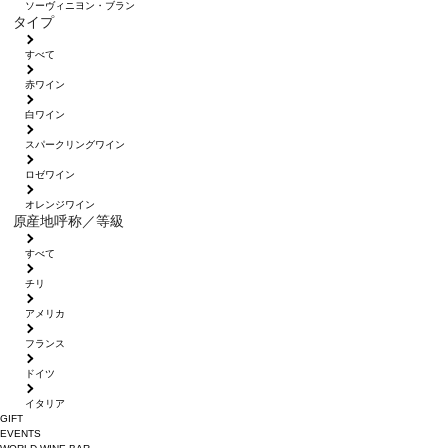
ソーヴィニヨン・ブラン
タイプ
すべて
赤ワイン
白ワイン
スパークリングワイン
ロゼワイン
オレンジワイン
原産地呼称／等級
すべて
チリ
アメリカ
フランス
ドイツ
イタリア
GIFT
EVENTS