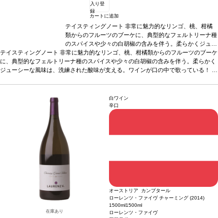
入り登
録
カートに追加
テイスティングノート
非常に魅力的なリンゴ、桃、柑橘
類からのフルーツのブーケに、典型的なフェルトリーナ種
のスパイスや少々の白胡椒の含みを伴う。柔らかくジュー
テイスティングノート
非常に魅力的なリンゴ、桃、柑橘類からのフルーツのブーケ
シーな風味は、洗練された酸味が支える。ワインが口の中
に、典型的なフェルトリーナ種のスパイスや少々の白胡椒の含みを伴う。柔らかく
で歌っている！
葡萄品種
グリューナー・ヴェルトリーナ
ジューシーな風味は、洗練された酸味が支える。ワインが口の中で歌っている！
ー 100%
認証
オーストリア・サステナブル認証
*本ヴィン
葡
萄品種
グリューナー・ヴェルトリーナー 100%
テージが在庫切れの場合、在庫があり価格が同様の場合は
認証
オーストリア・サステナブル
認証
*本ヴィンテージが在庫切れの場合、在庫があり価格が同様の場合は自動的に
自動的に次のヴィンテージに変更されます、ご了承くださ
次のヴィンテージに変更されます、ご了承ください。
い。
白ワイン
辛口
オーストリア カンプタール
ローレンツ・ファイヴ チャーミング (2014)
1500ml
1500ml
在庫あり
ローレンツ・ファイヴ