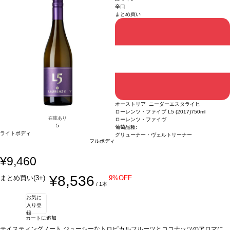
りに、毎日でも愉しめるワイン。
葡萄品種
グリューナー・ヴェルトリーナー 10
辛口
まとめ買い
0%
認証
ヴィーガン認証
*本ヴィンテージが在庫切れの場合、在庫があり価格が同
様の場合は自動的に次のヴィンテージに変更されます、ご了承ください。
オーストリア ニーダーエスタライヒ
ローレンツ・ファイブ L5 (2017)
750ml
在庫あり
ローレンツ・ファイヴ
5
葡萄品種:
ライトボディ
グリューナー・ヴェルトリーナー
フルボディ
¥9,460
¥8,536
まとめ買い(3+)
9%OFF
/ 1本
お気に
入り登
録
カートに追加
テイスティングノート
ジューシーなトロピカルフルーツとココナッツのアロマに、