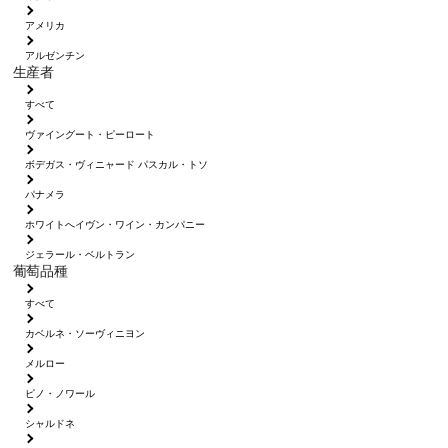
アメリカ
アルゼンチン
生産者
すべて
ヴァイングート・ピーロート
ボデガス・ヴィニャード パスカル・トソ
パナメラ
ホワイトへイヴン・ワイン・カンパニー
ジェラール・ベルトラン
葡萄品種
すべて
カベルネ・ソーヴィニヨン
メルロー
ピノ・ノワール
シャルドネ