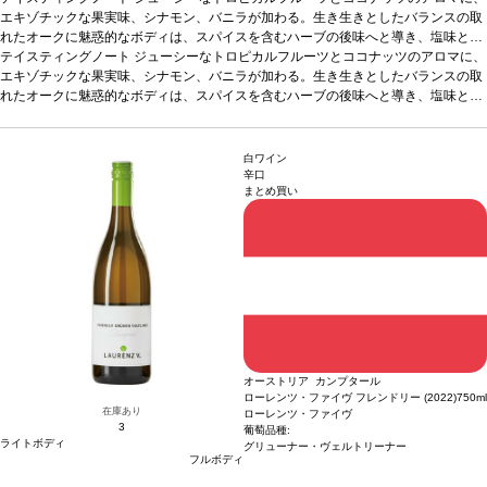
エキゾチックな果実味、シナモン、バニラが加わる。生き生きとしたバランスの取
れたオークに魅惑的なボディは、スパイスを含むハーブの後味へと導き、塩味とミ
ネラルの余韻が続く。熟成のポテンシャルを持つ一本。
テイスティングノート
ジューシーなトロピカルフルーツとココナッツのアロマに、
葡萄品種
100% グリュー
ナー・ヴェルトリーナー
エキゾチックな果実味、シナモン、バニラが加わる。生き生きとしたバランスの取
*本ヴィンテージが在庫切れの場合、在庫があり価格が同
様の場合は自動的に次のヴィンテージに変更されます、ご了承ください。
れたオークに魅惑的なボディは、スパイスを含むハーブの後味へと導き、塩味とミ
ネラルの余韻が続く。熟成のポテンシャルを持つ一本。
葡萄品種
100% グリュー
ナー・ヴェルトリーナー
*本ヴィンテージが在庫切れの場合、在庫があり価格が同
様の場合は自動的に次のヴィンテージに変更されます、ご了承ください。
白ワイン
辛口
まとめ買い
オーストリア カンプタール
ローレンツ・ファイヴ フレンドリー (2022)
750ml
在庫あり
ローレンツ・ファイヴ
3
葡萄品種:
ライトボディ
グリューナー・ヴェルトリーナー
フルボディ