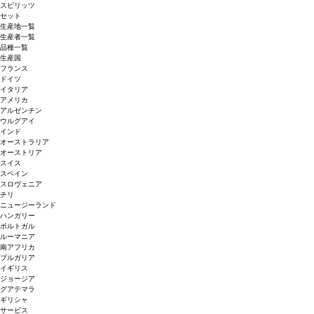
スピリッツ
セット
生産地一覧
生産者一覧
品種一覧
生産国
フランス
ドイツ
イタリア
アメリカ
アルゼンチン
ウルグアイ
インド
オーストラリア
オーストリア
スイス
スペイン
スロヴェニア
チリ
ニュージーランド
ハンガリー
ポルトガル
ルーマニア
南アフリカ
ブルガリア
イギリス
ジョージア
グアテマラ
ギリシャ
サービス