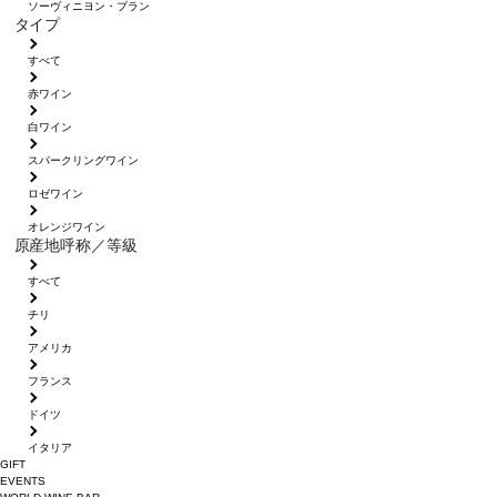
ソーヴィニヨン・ブラン
タイプ
すべて
赤ワイン
白ワイン
スパークリングワイン
ロゼワイン
オレンジワイン
原産地呼称／等級
すべて
チリ
アメリカ
フランス
ドイツ
イタリア
GIFT
EVENTS