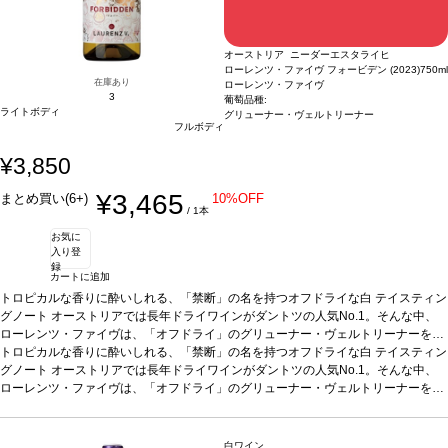
オーストリア ニーダーエスタライヒ
ローレンツ・ファイヴ フォービデン (2023)
750ml
在庫あり
ローレンツ・ファイヴ
3
葡萄品種:
ライトボディ
グリューナー・ヴェルトリーナー
フルボディ
¥3,850
¥3,465
まとめ買い(6+)
10%OFF
/ 1本
お気に
入り登
録
カートに追加
トロピカルな香りに酔いしれる、「禁断」の名を持つオフドライな白
テイスティン
グノート
オーストリアでは長年ドライワインがダントツの人気No.1。そんな中、
ローレンツ・ファイヴは、「オフドライ」のグリューナー・ヴェルトリーナーをリ
リース。たっぷりとした果実味を表し、しなやかな甘味を持ち魅力的。アルコール
トロピカルな香りに酔いしれる、「禁断」の名を持つオフドライな白
テイスティン
度数11%、飲みやすく美味しいワインは、まさに「Forbidden 禁断の」な一本。
グノート
オーストリアでは長年ドライワインがダントツの人気No.1。そんな中、
合
う料理
ローレンツ・ファイヴは、「オフドライ」のグリューナー・ヴェルトリーナーをリ
エキゾチックなアジアン料理、スパイシーなカレーなどと好相性。仕事終わ
りに、毎日でも愉しめるワイン。
リース。たっぷりとした果実味を表し、しなやかな甘味を持ち魅力的。アルコール
葡萄品種
グリューナー・ヴェルトリーナー 10
0%
度数11%、飲みやすく美味しいワインは、まさに「Forbidden 禁断の」な一本。
認証
ヴィーガン認証
*本ヴィンテージが在庫切れの場合、在庫があり価格が同
合
様の場合は自動的に次のヴィンテージに変更されます、ご了承ください。
う料理
エキゾチックなアジアン料理、スパイシーなカレーなどと好相性。仕事終わ
白ワイン