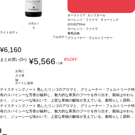
オーストリア カンプタール
ローレンツ・ファイヴ チャーミング
在庫あり
(2018)
750ml
5
ローレンツ・ファイヴ
ライトボディ
葡萄品種:
フルボディ
グリューナー・ヴェルトリーナー
¥6,160
¥5,566
まとめ買い(3+)
9%OFF
/ 1本
お気に
入り登
録
カートに追加
テイスティングノート
熟したリンゴのアロマと、グリューナー・フェルトリーナ特
有のスパイシーな芳香が融和し、魅力的な果実のブーケを作り出す。風味はやわら
かく、ジューシーな味わいで、上質な果物の酸味が支えている。素晴らしく調和が
取れていて、滑らかな口当たりは完璧。これはシンプルにチャーミングなワイン！
テイスティングノート
熟したリンゴのアロマと、グリューナー・フェルトリーナ特
葡萄品種
有のスパイシーな芳香が融和し、魅力的な果実のブーケを作り出す。風味はやわら
100% グリューナー・フェルトリーナー
名前の由来
ローレンツ・ファイ
ヴはワインメーカーのローレンツ・モザー家の5代目を意味する。ワインメーカ
かく、ジューシーな味わいで、上質な果物の酸味が支えている。素晴らしく調和が
ー、ローレンツ・マリア・モザーV は、グリューナー・フェルトリーナ品種に力を
取れていて、滑らかな口当たりは完璧。これはシンプルにチャーミングなワイン！
注いでいる。
葡萄品種
100% グリューナー・フェルトリーナー
名前の由来
ローレンツ・ファイ
ヴはワインメーカーのローレンツ・モザー家の5代目を意味する。ワインメーカ