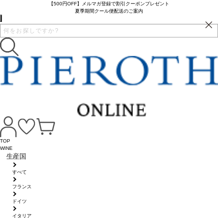
【500円OFF】メルマガ登録で割引クーポンプレゼント
夏季期間クール便配送のご案内
TOP
WINE
生産国
すべて
フランス
ドイツ
イタリア