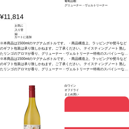
葡萄品種:
グリューナー・ヴェルトリーナー
¥11,814
お気に
入り登
録
カートに追加
※本商品は1500mlのマグナムボトルです。 ・商品構造上、ラッピングや熨斗など
のギフト包装は承り致しかねます。ご了承ください。
テイスティングノート
熟し
たリンゴのアロマが香り、グリューナー・ヴェルトリーナー特有のスパイシーな芳
香が溶け、魅力的な果実のブーケを作り出す。柔らかく、ジューシーな味わいを、
※本商品は1500mlのマグナムボトルです。 ・商品構造上、ラッピングや熨斗など
上質な果物の酸味が支えている。非常に調和し、滑らかな口当たりは完璧な風味。
のギフト包装は承り致しかねます。ご了承ください。
テイスティングノート
熟し
これはシンプルにチャーミングなワイン！
たリンゴのアロマが香り、グリューナー・ヴェルトリーナー特有のスパイシーな芳
葡萄品種
グリューナー・ヴェルトリー
ナー 100%
香が溶け、魅力的な果実のブーケを作り出す。柔らかく、ジューシーな味わいを、
名前の由来
ローレンツ・ファイヴはワインメーカーのローレンツ・モ
ザー家の5代目を意味する。ワインメーカー、ローレンツ・マリア・モザーV は、
上質な果物の酸味が支えている。非常に調和し、滑らかな口当たりは完璧な風味。
グリューナー・フェルトリーナ品種に力を注いでいる
これはシンプルにチャーミングなワイン！
葡萄品種
グリューナー・ヴェルトリー
白ワイン
ナー 100%
名前の由来
ローレンツ・ファイヴはワインメーカーのローレンツ・モ
オフドライ
まとめ買い
ザー家の5代目を意味する。ワインメーカー、ローレンツ・マリア・モザーV は、
グリューナー・フェルトリーナ品種に力を注いでいる