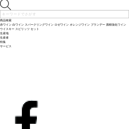
ー、ローレンツ・マリア・モザーV は、グリューナー・フェルトリーナ品種に力を
注いでいる。
商品検索
赤ワイン
白ワイン
スパークリングワイン
ロゼワイン
オレンジワイン
ブランデー
酒精強化ワイン
ウイスキー
スピリッツ
セット
生産地
生産者
特集
サービス