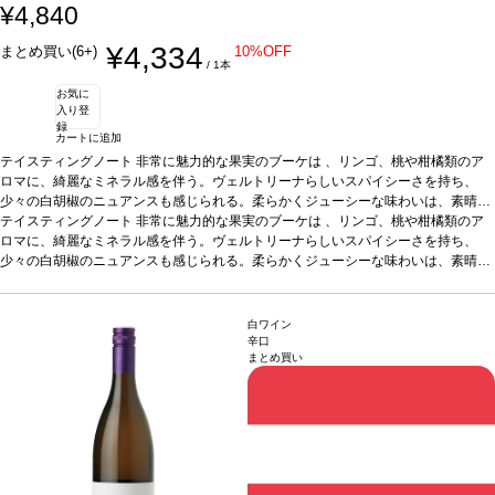
¥4,840
¥4,334
まとめ買い(6+)
10%OFF
/ 1本
お気に
入り登
録
カートに追加
テイスティングノート
非常に魅力的な果実のブーケは 、リンゴ、桃や柑橘類のア
ロマに、綺麗なミネラル感を伴う。ヴェルトリーナらしいスパイシーさを持ち、
少々の白胡椒のニュアンスも感じられる。柔らかくジューシーな味わいは、素晴ら
しい酸味が支え、調和がとれていて親しみやすい。口当たりも良く、すぐに愉しめ
テイスティングノート
非常に魅力的な果実のブーケは 、リンゴ、桃や柑橘類のア
る一本。
ロマに、綺麗なミネラル感を伴う。ヴェルトリーナらしいスパイシーさを持ち、
葡萄品種
100% グリューナー・ヴェルトリーナー
葡萄品種
サステナブル
認証
少々の白胡椒のニュアンスも感じられる。柔らかくジューシーな味わいは、素晴ら
*本ヴィンテージが在庫切れの場合、在庫があり価格が同様の場合は自動的に
次のヴィンテージに変更されます、ご了承ください。
しい酸味が支え、調和がとれていて親しみやすい。口当たりも良く、すぐに愉しめ
る一本。
葡萄品種
100% グリューナー・ヴェルトリーナー
葡萄品種
サステナブル
認証
*本ヴィンテージが在庫切れの場合、在庫があり価格が同様の場合は自動的に
白ワイン
次のヴィンテージに変更されます、ご了承ください。
辛口
まとめ買い