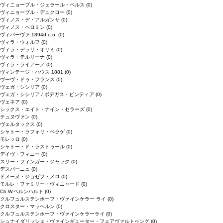
ヴィニョーブル・ジェラール・ペルス
(0)
ヴィニョーブル・デュクロー
(0)
ヴィノス・デ・アルガンサ
(0)
ヴィノス・ヘロミン
(0)
ヴィパーヴァ 1894d.o.o.
(0)
ヴィラ・ウォルフ
(0)
ヴィラ・デッリ・オリミ
(0)
ヴィラ・テルリーナ
(0)
ヴィラ・ライアーノ
(0)
ヴィンテージ・ハウス 1881
(0)
ヴーヴ・ドゥ・フランス
(0)
ヴェガ・シシリア
(0)
ヴェガ・シシリア / ボデガス・ピンティア
(0)
ヴェネア
(0)
シックス・エイト・ナイン・セラーズ
(0)
テュヌヴァン
(0)
ヴェルタックス
(0)
シャトー・ラフォリ・ペラゲ
(0)
モレッロ
(0)
シャトー・ド・ラストゥール
(0)
デイヴ・フィニー
(0)
スリー・フィンガー・ジャック
(0)
デスパーニュ
(0)
ドメーヌ・ジョゼフ・メロ
(0)
モルレ・ファミリー・ヴィニャード
(0)
Ch.W.ベルンハルト
(0)
クルフュルステンホーフ・ヴァインケラー ライ
(0)
クロスター・マッヘルン
(0)
クルフュルステンホーフ・ヴァインケラーライ
(0)
シュナイダリッシェ・ヴァインギューター・フェアヴァルトゥング
(0)