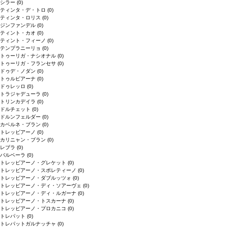
シラー
(0)
ティンタ・デ・トロ
(0)
ティンタ・ロリス
(0)
ジンファンデル
(0)
ティント・カオ
(0)
ティント・フィーノ
(0)
テンプラニーリョ
(0)
トゥーリガ・ナシオナル
(0)
トゥーリガ・フランセサ
(0)
ドゥデ・ノダン
(0)
トゥルビアーナ
(0)
ドゥレッロ
(0)
トラジャデューラ
(0)
トリンカデイラ
(0)
ドルチェット
(0)
ドルンフェルダー
(0)
カベルネ・ブラン
(0)
トレッビアーノ
(0)
カリニャン・ブラン
(0)
レブラ
(0)
バルベーラ
(0)
トレッビアーノ・グレケット
(0)
トレッビアーノ・スポレティーノ
(0)
トレッビアーノ・ダブルッツォ
(0)
トレッビアーノ・ディ・ソアーヴェ
(0)
トレッビアーノ・ディ・ルガーナ
(0)
トレッビアーノ・トスカーナ
(0)
トレッビアーノ・プロカニコ
(0)
トレパット
(0)
トレパットガルナッチャ
(0)