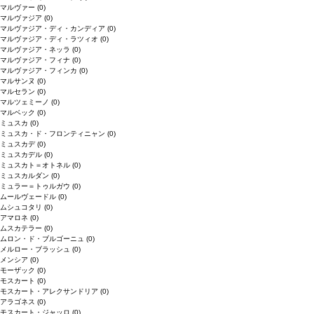
マルヴァー
(0)
マルヴァジア
(0)
マルヴァジア・ディ・カンディア
(0)
マルヴァジア・ディ・ラツィオ
(0)
マルヴァジア・ネッラ
(0)
マルヴァジア・フィナ
(0)
マルヴァジア・フィンカ
(0)
マルサンヌ
(0)
マルセラン
(0)
マルツェミーノ
(0)
マルベック
(0)
ミュスカ
(0)
ミュスカ・ド・フロンティニャン
(0)
ミュスカデ
(0)
ミュスカデル
(0)
ミュスカト＝オトネル
(0)
ミュスカルダン
(0)
ミュラー＝トゥルガウ
(0)
ムールヴェードル
(0)
ムシュコタリ
(0)
アマロネ
(0)
ムスカテラー
(0)
ムロン・ド・ブルゴーニュ
(0)
メルロー・ブラッシュ
(0)
メンシア
(0)
モーザック
(0)
モスカート
(0)
モスカート・アレクサンドリア
(0)
アラゴネス
(0)
モスカート・ジャッロ
(0)