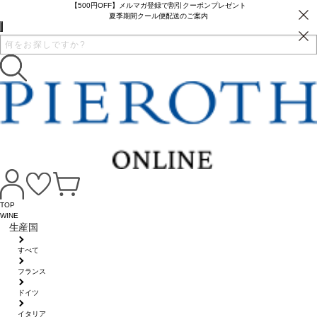
【500円OFF】メルマガ登録で割引クーポンプレゼント
夏季期間クール便配送のご案内
TOP
WINE
生産国
すべて
フランス
ドイツ
イタリア