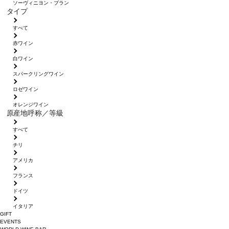
ソーヴィニヨン・ブラン
タイプ
すべて
赤ワイン
白ワイン
スパークリングワイン
ロゼワイン
オレンジワイン
原産地呼称／等級
すべて
チリ
アメリカ
フランス
ドイツ
イタリア
GIFT
EVENTS