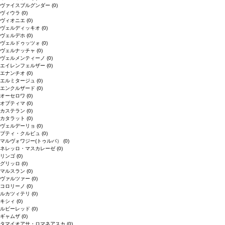
ヴァイスブルグンダー
(0)
ヴィウラ
(0)
ヴィオニエ
(0)
ヴェルディッキオ
(0)
ヴェルデホ
(0)
ヴェルドゥッツォ
(0)
ヴェルナッチャ
(0)
ヴェルメンティーノ
(0)
エイレンフェルザー
(0)
エナンチオ
(0)
エルミタージュ
(0)
エンクルザード
(0)
オーセロワ
(0)
オプティマ
(0)
カステラン
(0)
カタラット
(0)
ヴェルデーリョ
(0)
プティ・クルビュ
(0)
マルヴォワジー(トゥルバ）
(0)
ネレッロ・マスカレーゼ
(0)
リンゴ
(0)
グリッロ
(0)
マルスラン
(0)
ヴァルツァー
(0)
コロリーノ
(0)
ルカツィテリ
(0)
キシィ
(0)
ルビーレッド
(0)
ギャムザ
(0)
タマイオアサ・ロマネアスカ
(0)