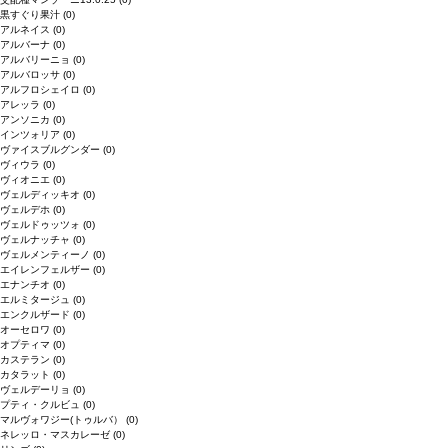
黒すぐり果汁
(0)
アルネイス
(0)
アルバーナ
(0)
アルバリーニョ
(0)
アルバロッサ
(0)
アルフロシェイロ
(0)
アレッラ
(0)
アンソニカ
(0)
インツォリア
(0)
ヴァイスブルグンダー
(0)
ヴィウラ
(0)
ヴィオニエ
(0)
ヴェルディッキオ
(0)
ヴェルデホ
(0)
ヴェルドゥッツォ
(0)
ヴェルナッチャ
(0)
ヴェルメンティーノ
(0)
エイレンフェルザー
(0)
エナンチオ
(0)
エルミタージュ
(0)
エンクルザード
(0)
オーセロワ
(0)
オプティマ
(0)
カステラン
(0)
カタラット
(0)
ヴェルデーリョ
(0)
プティ・クルビュ
(0)
マルヴォワジー(トゥルバ）
(0)
ネレッロ・マスカレーゼ
(0)