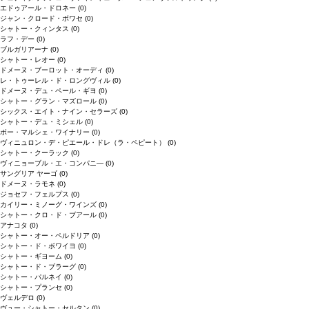
エドゥアール・ドロネー
(0)
ジャン・クロード・ボワセ
(0)
シャトー・クィンタス
(0)
ラフ・デー
(0)
ブルガリアーナ
(0)
シャトー・レオー
(0)
ドメーヌ・ブーロット・オーディ
(0)
レ・トゥーレル・ド・ロングヴィル
(0)
ドメーヌ・デュ・ペール・ギヨ
(0)
シャトー・グラン・マズロール
(0)
シックス・エイト・ナイン・セラーズ
(0)
シャトー・デュ・ミシェル
(0)
ボー・マルシェ・ワイナリー
(0)
ヴィニュロン・デ・ピエール・ドレ（ラ・ペピート）
(0)
シャトー・クーラック
(0)
ヴィニョーブル・エ・コンパニ―
(0)
サングリア ヤーゴ
(0)
ドメーヌ・ラモネ
(0)
ジョセフ・フェルプス
(0)
カイリー・ミノーグ・ワインズ
(0)
シャトー・クロ・ド・ブアール
(0)
アナコタ
(0)
シャトー・オー・ペルドリア
(0)
シャトー・ド・ボワイヨ
(0)
シャトー・ギヨーム
(0)
シャトー・ド・ブラーグ
(0)
シャトー・パルネイ
(0)
シャトー・プランセ
(0)
ヴェルデロ
(0)
ヴュー・シャトー・セルタン
(0)