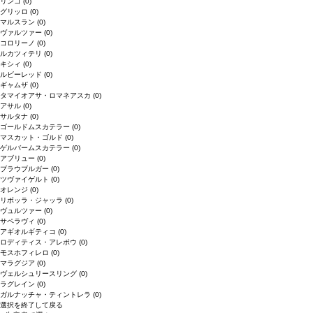
リンゴ
(0)
グリッロ
(0)
マルスラン
(0)
ヴァルツァー
(0)
コロリーノ
(0)
ルカツィテリ
(0)
キシィ
(0)
ルビーレッド
(0)
ギャムザ
(0)
タマイオアサ・ロマネアスカ
(0)
アサル
(0)
サルタナ
(0)
ゴールドムスカテラー
(0)
マスカット・ゴルド
(0)
ゲルバームスカテラー
(0)
アブリュー
(0)
ブラウブルガー
(0)
ツヴァイゲルト
(0)
オレンジ
(0)
リボッラ・ジャッラ
(0)
ヴュルツァー
(0)
サペラヴィ
(0)
アギオルギティコ
(0)
ロディティス・アレポウ
(0)
モスホフィレロ
(0)
マラグジア
(0)
ヴェルシュリースリング
(0)
ラグレイン
(0)
ガルナッチャ・ティントレラ
(0)
選択を終了して戻る