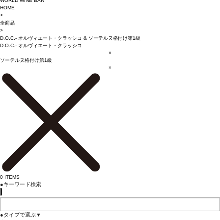
WORLD WINE BAR
HOME
>
全商品
>
D.O.C.- オルヴィエート・クラッシコ
&
ソーテルヌ格付け第1級
D.O.C.- オルヴィエート・クラッシコ
×
ソーテルヌ格付け第1級
×
0
ITEMS
●
キーワード検索
●
タイプで選ぶ
▼