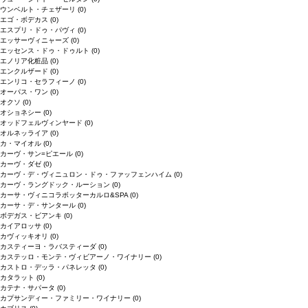
ウンベルト・チェザーリ
(0)
エゴ・ボデカス
(0)
エスプリ・ドゥ・パヴィ
(0)
エッサーヴィニャーズ
(0)
エッセンス・ドゥ・ドゥルト
(0)
エノリア化粧品
(0)
エンクルザード
(0)
エンリコ・セラフィーノ
(0)
オーパス・ワン
(0)
オクソ
(0)
オショネシー
(0)
オッドフェルヴィンヤード
(0)
オルネッライア
(0)
カ・マイオル
(0)
カーヴ・サン=ピエール
(0)
カーヴ・ダゼ
(0)
カーヴ・デ・ヴィニュロン・ドゥ・ファッフェンハイム
(0)
カーヴ・ラングドック・ルーション
(0)
カーサ・ヴィニコラボッターカルロ&SPA
(0)
カーサ・デ・サンタール
(0)
ボデガス・ビアンキ
(0)
カイアロッサ
(0)
カヴィッキオリ
(0)
カスティーヨ・ラバスティーダ
(0)
カステッロ・モンテ・ヴィビアーノ・ワイナリー
(0)
カストロ・デッラ・パネレッタ
(0)
カタラット
(0)
カテナ・サパータ
(0)
カプサンディー・ファミリー・ワイナリー
(0)