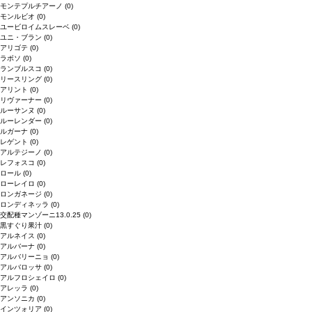
モンテプルチアーノ
(0)
モンルビオ
(0)
ユービロイムスレーベ
(0)
ユニ・ブラン
(0)
アリゴテ
(0)
ラボソ
(0)
ランブルスコ
(0)
リースリング
(0)
アリント
(0)
リヴァーナー
(0)
ルーサンヌ
(0)
ルーレンダー
(0)
ルガーナ
(0)
レゲント
(0)
アルテジーノ
(0)
レフォスコ
(0)
ロール
(0)
ローレイロ
(0)
ロンガネージ
(0)
ロンディネッラ
(0)
交配種マンゾーニ13.0.25
(0)
黒すぐり果汁
(0)
アルネイス
(0)
アルバーナ
(0)
アルバリーニョ
(0)
アルバロッサ
(0)
アルフロシェイロ
(0)
アレッラ
(0)
アンソニカ
(0)
インツォリア
(0)