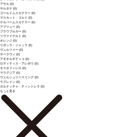
アサル
(0)
サルタナ
(0)
ゴールドムスカテラー
(0)
マスカット・ゴルド
(0)
ゲルバームスカテラー
(0)
アブリュー
(0)
ブラウブルガー
(0)
ツヴァイゲルト
(0)
オレンジ
(0)
リボッラ・ジャッラ
(0)
ヴュルツァー
(0)
サペラヴィ
(0)
アギオルギティコ
(0)
ロディティス・アレポウ
(0)
モスホフィレロ
(0)
マラグジア
(0)
ヴェルシュリースリング
(0)
ラグレイン
(0)
ガルナッチャ・ティントレラ
(0)
もっと見る