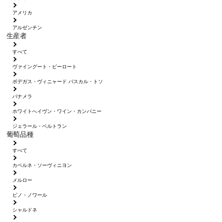
アメリカ
アルゼンチン
生産者
すべて
ヴァイングート・ピーロート
ボデガス・ヴィニャード パスカル・トソ
パナメラ
ホワイトへイヴン・ワイン・カンパニー
ジェラール・ベルトラン
葡萄品種
すべて
カベルネ・ソーヴィニヨン
メルロー
ピノ・ノワール
シャルドネ