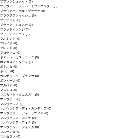
プフングシュタット
(0)
ブラウアー・シュペートブルグンダー
(0)
ブラウアー・ポルトギーザー
(0)
ブラウフランキッシュ
(0)
ブラケット
(0)
ブラック・ミュスカ
(0)
ブラッドオレンジ
(0)
プリミティーヴォ
(0)
フルミント
(0)
フレイザ
(0)
ブレンド
(0)
プロセッコ
(0)
ポデーレ・カストラーニ
(0)
ボデガスアルタディ
(0)
ボナルダ
(0)
ボバル
(0)
ガルナッチャ・ブランカ
(0)
ボンビーノ
(0)
マカベオ
(0)
マズエロ
(0)
マスカット（ミュスカ）
(0)
マルヴァー
(0)
マルヴァジア
(0)
マルヴァジア・ディ・カンディア
(0)
マルヴァジア・ディ・ラツィオ
(0)
マルヴァジア・ネッラ
(0)
マルヴァジア・フィナ
(0)
マルヴァジア・フィンカ
(0)
マルサンヌ
(0)
マルセラン
(0)