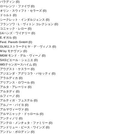
パラディン
(0)
ローレンツ・ファイヴ
(0)
オリン・スウィフト・セラーズ
(0)
ドゥルト
(0)
シークレット・インダルジェンス
(0)
フランソワ・L・ヴィトン コレクション
(0)
コニャック・レロー
(0)
14ハンズ・ワイナリー
(0)
E.ギガル
(0)
Ferd. Pieroth GmbH
(0)
GLMエストラーテヒヤ・デ・ヴィノス
(0)
M by モナヴァン
(0)
MGM モンド・デル・ヴィーノ
(0)
SASピエール・シェニエ
(0)
WGテゥンガースハイム
(0)
アウグスト・ケスラー
(0)
アジエンダ・アグリコラ・パセッティ
(0)
アラルディカ
(0)
アリアンス・ロワール
(0)
アルタ・アレーリャ
(0)
アルタディ
(0)
ルフィーノ
(0)
アルティガ・フュステル
(0)
アルノー・バイヨ
(0)
アルマヴィーヴァ
(0)
アルマニャック・ドゥロール
(0)
アンティノリ
(0)
アンテロ・メンチェタ・ファミリー
(0)
アンドリュー・ピース・ワインズ
(0)
アンドレ・ボロディン
(0)