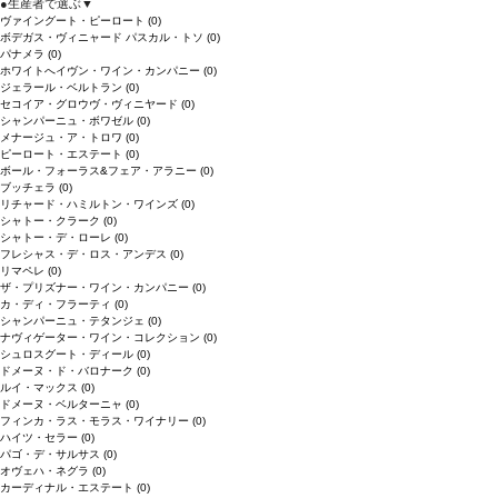
●
生産者で選ぶ
▼
ヴァイングート・ピーロート
(0)
ボデガス・ヴィニャード パスカル・トソ
(0)
パナメラ
(0)
ホワイトへイヴン・ワイン・カンパニー
(0)
ジェラール・ベルトラン
(0)
セコイア・グロウヴ・ヴィニヤード
(0)
シャンパーニュ・ボワゼル
(0)
メナージュ・ア・トロワ
(0)
ピーロート・エステート
(0)
ボール・フォーラス&フェア・アラニー
(0)
ブッチェラ
(0)
リチャード・ハミルトン・ワインズ
(0)
シャトー・クラーク
(0)
シャトー・デ・ローレ
(0)
フレシャス・デ・ロス・アンデス
(0)
リマペレ
(0)
ザ・プリズナー・ワイン・カンパニー
(0)
カ・ディ・フラーティ
(0)
シャンパーニュ・テタンジェ
(0)
ナヴィゲーター・ワイン・コレクション
(0)
シュロスグート・ディール
(0)
ドメーヌ・ド・バロナーク
(0)
ルイ・マックス
(0)
ドメーヌ・ベルターニャ
(0)
フィンカ・ラス・モラス・ワイナリー
(0)
ハイツ・セラー
(0)
パゴ・デ・サルサス
(0)
オヴェハ・ネグラ
(0)
カーディナル・エステート
(0)