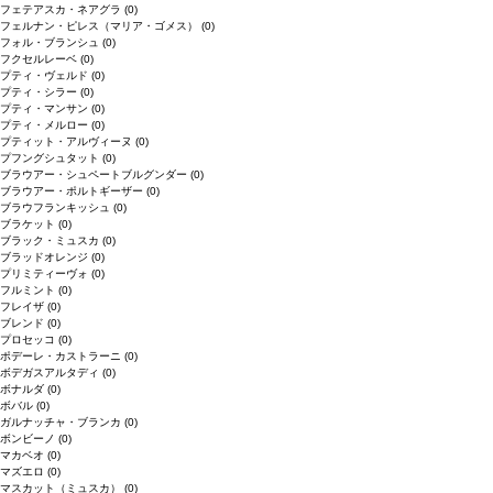
フェテアスカ・ネアグラ
(0)
フェルナン・ピレス（マリア・ゴメス）
(0)
フォル・ブランシュ
(0)
フクセルレーベ
(0)
プティ・ヴェルド
(0)
プティ・シラー
(0)
プティ・マンサン
(0)
プティ・メルロー
(0)
プティット・アルヴィーヌ
(0)
プフングシュタット
(0)
ブラウアー・シュペートブルグンダー
(0)
ブラウアー・ポルトギーザー
(0)
ブラウフランキッシュ
(0)
ブラケット
(0)
ブラック・ミュスカ
(0)
ブラッドオレンジ
(0)
プリミティーヴォ
(0)
フルミント
(0)
フレイザ
(0)
ブレンド
(0)
プロセッコ
(0)
ポデーレ・カストラーニ
(0)
ボデガスアルタディ
(0)
ボナルダ
(0)
ボバル
(0)
ガルナッチャ・ブランカ
(0)
ボンビーノ
(0)
マカベオ
(0)
マズエロ
(0)
マスカット（ミュスカ）
(0)