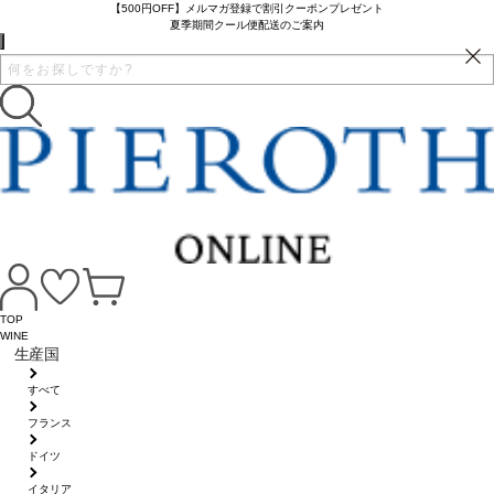
【500円OFF】メルマガ登録で割引クーポンプレゼント
夏季期間クール便配送のご案内
TOP
WINE
生産国
すべて
フランス
ドイツ
イタリア