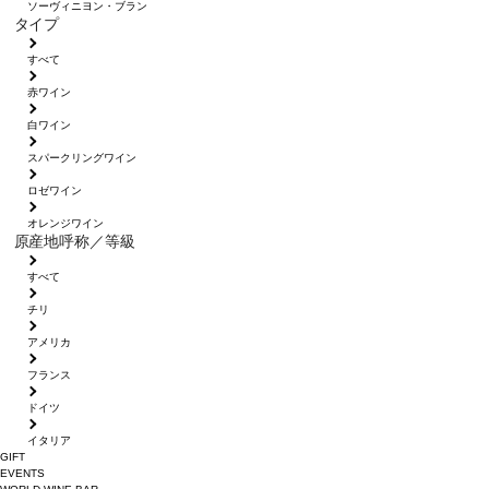
ソーヴィニヨン・ブラン
タイプ
すべて
赤ワイン
白ワイン
スパークリングワイン
ロゼワイン
オレンジワイン
原産地呼称／等級
すべて
チリ
アメリカ
フランス
ドイツ
イタリア
GIFT
EVENTS