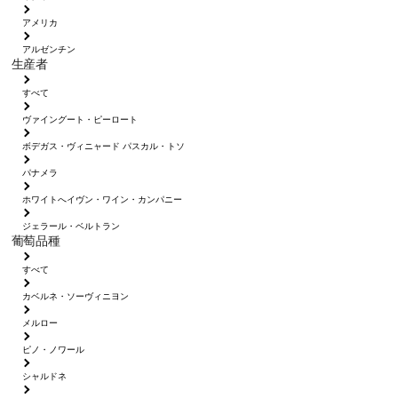
アメリカ
アルゼンチン
生産者
すべて
ヴァイングート・ピーロート
ボデガス・ヴィニャード パスカル・トソ
パナメラ
ホワイトへイヴン・ワイン・カンパニー
ジェラール・ベルトラン
葡萄品種
すべて
カベルネ・ソーヴィニヨン
メルロー
ピノ・ノワール
シャルドネ