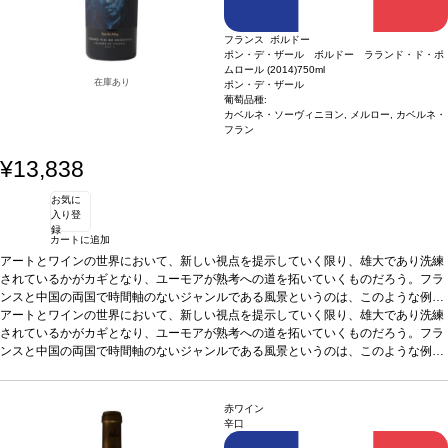
フランス ボルドー
ポン・デ・ザール ボルドー ラランド・ド・ポ
ムロール (2014)
750ml
在庫あり
ポン・デ・ザール
葡萄品種:
カベルネ・ソーヴィニヨン, メルロー, カベルネ・
フラン
¥13,838
お気に
入り登
録
カートに追加
アートとワインの世界において、新しい視点を提示していく限り、雄大であり洗練
されているかがカギとなり、ユーモアが熟考への道を拓いていくものだろう。フラ
ンスと中国の両国で時間軸のないジャンルである風景というのは、このような例外
の
お決まりのオルター・エゴ（別の自己）から決別したこの傑作には、風景で想像可
アートとワインの世界において、新しい視点を提示していく限り、雄大であり洗練
1
つであり、同様に力強さ、ポテンシャル、優れた組成で高く評価され、褒め称
えられるラランド＝ドゥ＝ポムロールにおいても然りである。
能なほとんど全ての要素が包みこまれている。宮廷絵画に似たこの比類なき芸術作
されているかがカギとなり、ユーモアが熟考への道を拓いていくものだろう。フラ
品には、本物の目利きがうなる同じく優れたワインとペアになる価値がある。
ンスと中国の両国で時間軸のないジャンルである風景というのは、このような例外
シャトー マルゴーのオーナーであるポール ポンタリエとティエンポン家がブレン
の
お決まりのオルター・エゴ（別の自己）から決別したこの傑作には、風景で想像可
1
つであり、同様に力強さ、ポテンシャル、優れた組成で高く評価され、褒め称
ド。
えられるラランド＝ドゥ＝ポムロールにおいても然りである。
能なほとんど全ての要素が包みこまれている。宮廷絵画に似たこの比類なき芸術作
テイスティングノート
品には、本物の目利きがうなる同じく優れたワインとペアになる価値がある。
ボルドーの名高い小さなテロワールで、偉大なるポムロール
赤ワイン
のアペラシオンからわずかな距離のラランド＝ドゥ＝ポムロールの最良の区画の葡
シャトー マルゴーのオーナーであるポール ポンタリエとティエンポン家がブレン
辛口
萄をブレンドして出来た、極上のワイン。濃いチェリー色。赤色と黒色の果物の美
ド。