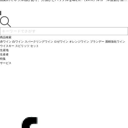
に形成された）。（2011年5月パーカーコメント引用）
生産地の詳細情報:
フランス
>>
ボルドー
>>
ラランド・ド・ポムロール
生産者の詳
細情報:
シャトー ラ フルール ドゥ ブアール
商品検索
赤ワイン
白ワイン
スパークリングワイン
ロゼワイン
オレンジワイン
ブランデー
酒精強化ワイン
ウイスキー
スピリッツ
セット
生産地
生産者
特集
サービス