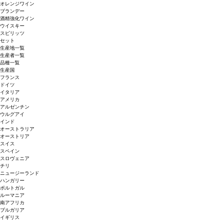
オレンジワイン
ブランデー
酒精強化ワイン
ウイスキー
スピリッツ
セット
生産地一覧
生産者一覧
品種一覧
生産国
フランス
ドイツ
イタリア
アメリカ
アルゼンチン
ウルグアイ
インド
オーストラリア
オーストリア
スイス
スペイン
スロヴェニア
チリ
ニュージーランド
ハンガリー
ポルトガル
ルーマニア
南アフリカ
ブルガリア
イギリス