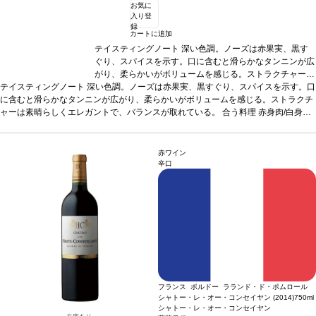
お気に
入り登
録
カートに追加
テイスティングノート
深い色調。ノーズは赤果実、黒す
ぐり、スパイスを示す。口に含むと滑らかなタンニンが広
がり、柔らかいがボリュームを感じる。ストラクチャーは
テイスティングノート
深い色調。ノーズは赤果実、黒すぐり、スパイスを示す。口
素晴らしくエレガントで、バランスが取れている。
合う
に含むと滑らかなタンニンが広がり、柔らかいがボリュームを感じる。ストラクチ
料理
赤身肉/白身肉、ローストチキン、鴨、コールドカッ
ャーは素晴らしくエレガントで、バランスが取れている。
ト、チーズなどと好相性
葡萄品種
合う料理
メルロー 80%、カベル
赤身肉/白身
肉、ローストチキン、鴨、コールドカット、チーズなどと好相性
ネ・フラン 15%、カベルネ・ソーヴィニヨン 5%
葡萄品種
メルロ
認証
HV
ー 80%、カベルネ・フラン 15%、カベルネ・ソーヴィニヨン 5%
E4
*本ヴィンテージが在庫切れの場合、在庫があり価格が
認証
HVE4
*本ヴ
ィンテージが在庫切れの場合、在庫があり価格が同様の場合は自動的に次のヴィン
同様の場合は自動的に次のヴィンテージに変更されます、
赤ワイン
テージに変更されます、ご了承ください。
ご了承ください。
辛口
フランス ボルドー ラランド・ド・ポムロール
シャトー・レ・オー・コンセイヤン (2014)
750ml
シャトー・レ・オー・コンセイヤン