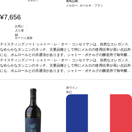
在庫あり
葡萄品種:
メルロー, カベルネ・フラン
¥7,656
お気に
入り登
録
カートに追加
テイスティングノート
シャトー・レ・オー・コンセイヤンは、自然なエレガンス、
なめらかなタンニンのタッチ、主要品種として特にメルロの使用比率が高い点以外
にも、ポムロールとの共通項があります。シャトー・ボナルグの醸造所で毎年醸
造･熟成が行われています。 各誌の評価 「肉厚で濃厚！」ロバート・パーカー 「個
テイスティングノート
シャトー・レ・オー・コンセイヤンは、自然なエレガンス、
性的な見事な一本」ニール・マーティン、ザ・ワイン・ジャーナル 「毎回美味し
なめらかなタンニンのタッチ、主要品種として特にメルロの使用比率が高い点以外
い」ギド・アシェット 「濃厚で熟している！」ワイン・スペクテーター 「ララン
にも、ポムロールとの共通項があります。シャトー・ボナルグの醸造所で毎年醸
ド・ド・ポムロールで最も滑らかなタンニンを持つ逸品」ベタンヌ＆ドゥソーヴ
造･熟成が行われています。 各誌の評価 「肉厚で濃厚！」ロバート・パーカー 「個
合
う料理
性的な見事な一本」ニール・マーティン、ザ・ワイン・ジャーナル 「毎回美味し
チーズ、赤肉料理と好相性。
葡萄品種
90% メルロー、10% カベルネ・フ
ラン
い」ギド・アシェット 「濃厚で熟している！」ワイン・スペクテーター 「ララン
*本ヴィンテージが在庫切れの場合、在庫があり価格が同様の場合は自動的に
赤ワイン
次のヴィンテージに変更されます、ご了承ください。
ド・ド・ポムロールで最も滑らかなタンニンを持つ逸品」ベタンヌ＆ドゥソーヴ
合
辛口
う料理
チーズ、赤肉料理と好相性。
葡萄品種
90% メルロー、10% カベルネ・フ
ラン
*本ヴィンテージが在庫切れの場合、在庫があり価格が同様の場合は自動的に
次のヴィンテージに変更されます、ご了承ください。