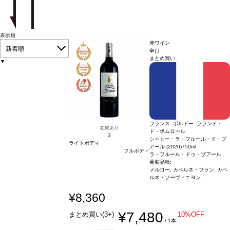
表示順
赤ワイン
新着順
辛口
まとめ買い
▼
フランス ボルドー ラランド・
在庫あり
ド・ポムロール
3
シャトー・ラ・フルール・ド・ブ
ライトボディ
アール (2020)
750ml
フルボディ
ラ・フルール・ドゥ・ブアール
葡萄品種:
メルロー, カベルネ・フラン, カベ
ルネ・ソーヴィニヨン
¥8,360
¥7,480
まとめ買い(3+)
10%OFF
/ 1本