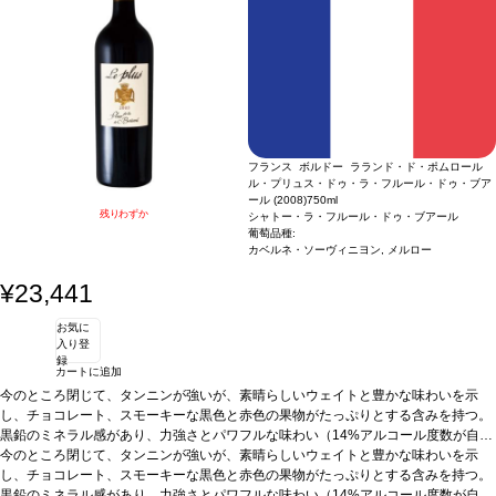
しいアロマには、ミネラルの含みを感じる（メルロー
アーティスト
テイスティングノート
ヤン ペイ ミン（Yan Pei-Ming） 1960年に上海で生まれたYan Pei-
ボルドーの名高い小さなテロワールで、偉大なるポムロール
88%
、カベルネ・フラン
7%
、カベルネ・ソーヴィニヨン
Mingは、ブルゴーニュのディジョンに住んでいます。19歳の時、フランスへ向け
のアペラシオンからわずかな距離のラランド＝ドゥ＝ポムロールの最良の区画の葡
5%
）。非常にエレガントできれいなバランスのワイ
ンは、長く、ほのかな後味を残す長い余韻が続く。今後
て中国を去り、1986年肖像画で成功を収めました。2003年に、彼のヴェネツィア
萄をブレンドして出来た、極上のワイン。濃いチェリー色。赤色と黒色の果物の美
15
年間が飲み頃。
ビエンナーレへの称賛された貢献は国際的な場面で彼の仕事を確立しました。6年
2
しいアロマには、ミネラルの含みを感じる（メルロー
アーティスト
時間前にデキャンタージュしてサーヴ
ヤン ペイ ミン（Yan Pei-Ming） 1960年に上海で生まれたYan Pei-
88%
、カベルネ・フラン
7%
後、彼の作品はルーヴル美術館に買収され、そこで彼はレオナルドダヴィンチのモ
、カベルネ・ソーヴィニヨン
Mingは、ブルゴーニュのディジョンに住んでいます。19歳の時、フランスへ向け
5%
）。非常にエレガントできれいなバランスのワイ
ナリザに対する個人的な見方を伝えようとする肖像画のコレクションを展示しまし
ンは、長く、ほのかな後味を残す長い余韻が続く。今後
て中国を去り、1986年肖像画で成功を収めました。2003年に、彼のヴェネツィア
15
年間が飲み頃。
た。肖像画の西洋の伝統と中国の文化的歴史を融合させたYan Pei-Mingは、文化間
ビエンナーレへの称賛された貢献は国際的な場面で彼の仕事を確立しました。6年
2
時間前にデキャンタージュしてサーヴ
の橋渡しを完璧に体現しています。白と黒の組み合わせ、または赤と白の組み合わ
後、彼の作品はルーヴル美術館に買収され、そこで彼はレオナルドダヴィンチのモ
フランス ボルドー ラランド・ド・ポムロール
せのいずれかを使用して、ウェットインウェットオイルペイントですばやく作業す
ナリザに対する個人的な見方を伝えようとする肖像画のコレクションを展示しまし
ル・プリュス・ドゥ・ラ・フルール・ドゥ・ブア
る、象徴的なイメージを作成するために長い、モップサイズのブラシを使用するこ
た。肖像画の西洋の伝統と中国の文化的歴史を融合させたYan Pei-Mingは、文化間
ール (2008)
750ml
とで有名です。
の橋渡しを完璧に体現しています。白と黒の組み合わせ、または赤と白の組み合わ
残りわずか
シャトー・ラ・フルール・ドゥ・ブアール
せのいずれかを使用して、ウェットインウェットオイルペイントですばやく作業す
葡萄品種:
る、象徴的なイメージを作成するために長い、モップサイズのブラシを使用するこ
カベルネ・ソーヴィニヨン, メルロー
とで有名です。
¥23,441
お気に
入り登
録
カートに追加
今のところ閉じて、タンニンが強いが、素晴らしいウェイトと豊かな味わいを示
し、チョコレート、スモーキーな黒色と赤色の果物がたっぷりとする含みを持つ。
黒鉛のミネラル感があり、力強さとパワフルな味わい（14%アルコール度数が自然
に形成された）。（2011年5月パーカーコメント引用）
生産地の詳細情報:
今のところ閉じて、タンニンが強いが、素晴らしいウェイトと豊かな味わいを示
フランス
>>
ボルドー
>>
ラランド・ド・ポムロール
生産者の詳
細情報:
し、チョコレート、スモーキーな黒色と赤色の果物がたっぷりとする含みを持つ。
シャトー ラ フルール ドゥ ブアール
黒鉛のミネラル感があり、力強さとパワフルな味わい（14%アルコール度数が自然