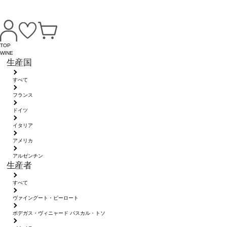
TOP
WINE
生産国
すべて
フランス
ドイツ
イタリア
アメリカ
アルゼンチン
生産者
すべて
ヴァイングート・ピーロート
ボデガス・ヴィニャード パスカル・トソ