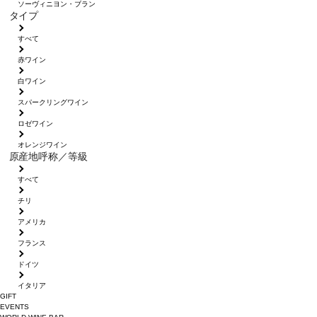
ソーヴィニヨン・ブラン
タイプ
すべて
赤ワイン
白ワイン
スパークリングワイン
ロゼワイン
オレンジワイン
原産地呼称／等級
すべて
チリ
アメリカ
フランス
ドイツ
イタリア
GIFT
EVENTS