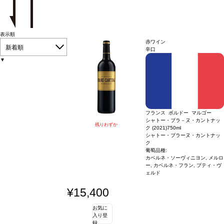
表示順
赤ワイン
新着順
辛口
▼
フランス ボルドー マルゴー
シャトー・ブラ－ヌ・カントナッ
残りわずか
ク (2021)
750ml
シャトー・ブラーヌ・カントナッ
ク
葡萄品種:
カベルネ・ソーヴィニヨン, メルロ
ー, カベルネ・フラン, プティ・ヴ
ェルド
¥15,400
お気に
入り登
録