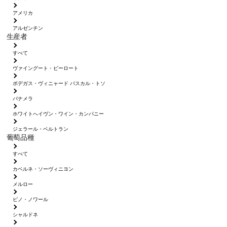
アメリカ
アルゼンチン
生産者
すべて
ヴァイングート・ピーロート
ボデガス・ヴィニャード パスカル・トソ
パナメラ
ホワイトへイヴン・ワイン・カンパニー
ジェラール・ベルトラン
葡萄品種
すべて
カベルネ・ソーヴィニヨン
メルロー
ピノ・ノワール
シャルドネ