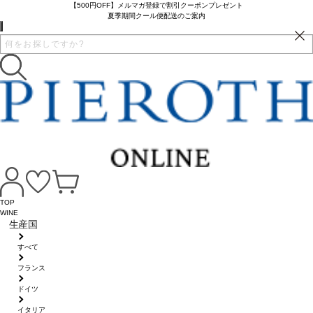
【500円OFF】メルマガ登録で割引クーポンプレゼント
夏季期間クール便配送のご案内
TOP
WINE
生産国
すべて
フランス
ドイツ
イタリア