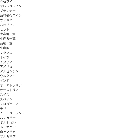
ロゼワイン
オレンジワイン
ブランデー
酒精強化ワイン
ウイスキー
スピリッツ
セット
生産地一覧
生産者一覧
品種一覧
生産国
フランス
ドイツ
イタリア
アメリカ
アルゼンチン
ウルグアイ
インド
オーストラリア
オーストリア
スイス
スペイン
スロヴェニア
チリ
ニュージーランド
ハンガリー
ポルトガル
ルーマニア
南アフリカ
ブルガリア